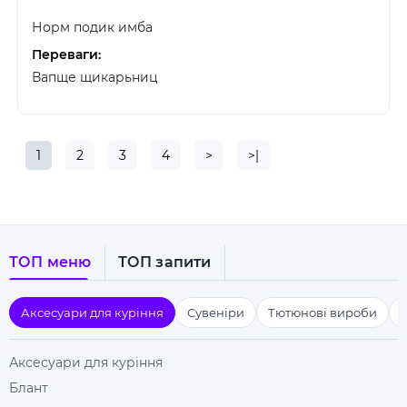
Норм подик имба
Переваги:
Вапще щикарьниц
1
2
3
4
>
>|
ТОП меню
ТОП запити
Аксесуари для куріння
Сувеніри
Тютюнові вироби
Аксесуари для куріння
Блант