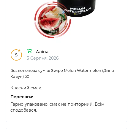
Аліна
5
3 Серпня, 2026
Безтютюнова суміш Swipe Melon Watermelon (Диня
Кавун) 50г
Класний смак.
Переваги:
Гарно упаковано, смак не приторний. Всім
сподобався.