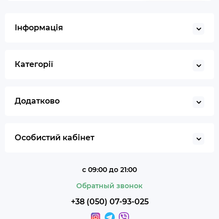
Газ для запальничок
Запальничка
Інформація
Гільйотина для сигар
Кбд
Категорії
Додатково
Особистий кабінет
с 09:00 до 21:00
Обратный звонок
+38 (050) 07-93-025