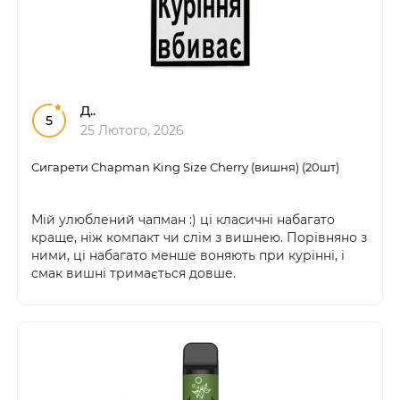
Д..
5
25 Лютого, 2026
Сигарети Chapman King Size Сherry (вишня) (20шт)
Мій улюблений чапман :) ці класичні набагато
краще, ніж компакт чи слім з вишнею. Порівняно з
ними, ці набагато менше воняють при курінні, і
смак вишні тримається довше.