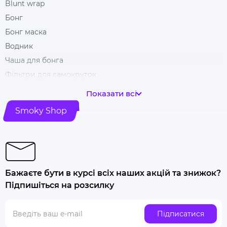
Blunt wrap
Бонг
Бонг маска
Водник
Чаша для бонга
Фільтри для самокруток
Гільзи для цигарок
Показати всі
Гріндери
Smoky Shop
Ковпак для куріння
Машинка для самокрутки
Купити папір для самокруток
Попільничка
Бажаєте бути в курсі всіх наших акцій та знижок?
Купити люльку для куріння
Підпишіться на розсилку
Люлька для куріння набір
Скляна трубка для куріння
Підписатися
Купити ювелірні ваги