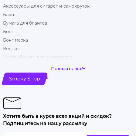
Аксессуары для сигарет и самокруток
Блант
Бумага для блантов
Бонг
Бонг маска
Водник
Купить бумагу для самокруток
Бумага для самокруток со вкусом
Показать все
Чаша для бонга
Smoky Shop
Фильтры для самокруток
Cartel фильтры
Фильтры dark horse
Фильтры gizeh
Хотите быть в курсе всех акций и скидок?
Smoking фильтры
Подпишитесь на нашу рассылку
Гильзы для сигарет
Гильзы cartel