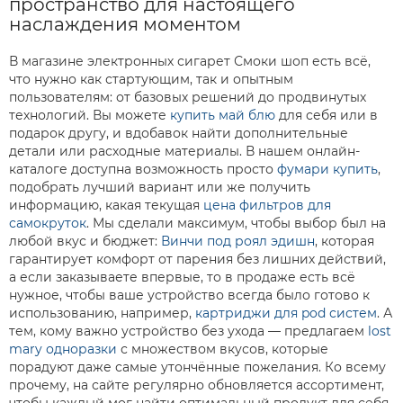
пространство для настоящего
наслаждения моментом
В магазине электронных сигарет Смоки шоп есть всё,
что нужно как стартующим, так и опытным
пользователям: от базовых решений до продвинутых
технологий. Вы можете
купить май блю
для себя или в
подарок другу, и вдобавок найти дополнительные
детали или расходные материалы. В нашем онлайн-
каталоге доступна возможность просто
фумари купить
,
подобрать лучший вариант или же получить
информацию, какая текущая
цена фильтров для
самокруток
. Мы сделали максимум, чтобы выбор был на
любой вкус и бюджет:
Винчи под роял эдишн
, которая
гарантирует комфорт от парения без лишних действий,
а если заказываете впервые, то в продаже есть всё
нужное, чтобы ваше устройство всегда было готово к
использованию, например,
картриджи для pod систем
. А
тем, кому важно устройство без ухода — предлагаем
lost
mary одноразки
с множеством вкусов, которые
порадуют даже самые утончённые пожелания. Ко всему
прочему, на сайте регулярно обновляется ассортимент,
чтобы каждый мог найти оптимальный продукт для себя.