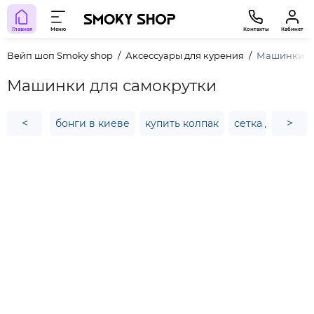
Главная
Меню
Контакты
Кабинет
Вейп шоп Smoky shop
Аксессуары для курения
Машинки дл
Машинки для самокрутки
<
>
бонги в киеве
купить колпак
сетка для кури