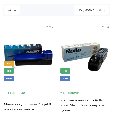
24
По умолчанию
7993
7994
Хит
Top
Top
New
New
В наличии
В наличии
Машинка для гильз Rollo
Машинка для гильз Angel 8
Micro Slim 5.5 мм в черном
мм в синем цвете
цвете