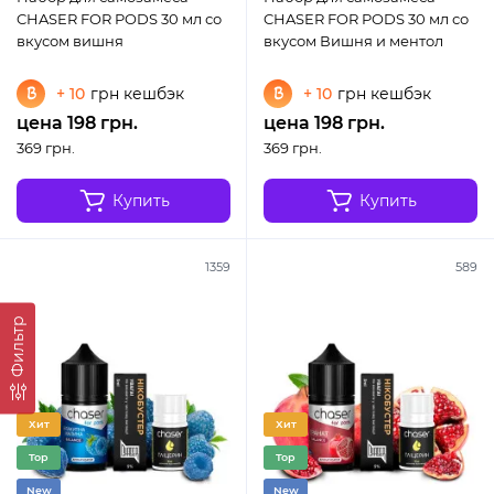
CHASER FOR PODS 30 мл со
CHASER FOR PODS 30 мл со
вкусом вишня
вкусом Вишня и ментол
+ 10
грн кешбэк
+ 10
грн кешбэк
цена 198 грн.
цена 198 грн.
369 грн.
369 грн.
Купить
Купить
1359
589
Фильтр
Хит
Хит
Top
Top
New
New