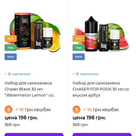
Хит
Хит
Top
Top
New
New
В наличии
В наличии
Набор для самозамеса
Набор для самозамеса
Chaser Black 30 мл
CHASER FOR PODS 30 мл со
"Watermelon Lemon" со
вкусом арбуз
вкусом арбуза и лимона
+ 10
грн кешбэк
+ 10
грн кешбэк
цена 198 грн.
цена 198 грн.
369 грн.
369 грн.