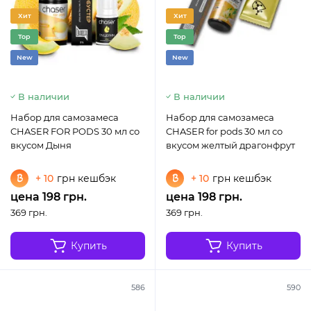
Хит
Хит
Top
Top
New
New
В наличии
В наличии
Набор для самозамеса
Набор для самозамеса
CHASER FOR PODS 30 мл со
CHASER for pods 30 мл со
вкусом Дыня
вкусом желтый драгонфрут
+ 10
грн кешбэк
+ 10
грн кешбэк
цена 198 грн.
цена 198 грн.
369 грн.
369 грн.
Купить
Купить
586
590