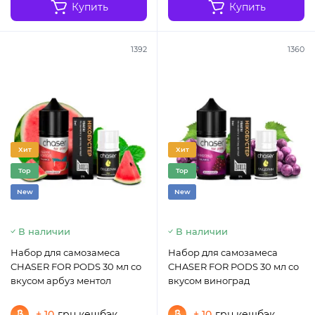
Купить
Купить
1392
1360
Хит
Хит
Top
Top
New
New
В наличии
В наличии
Набор для самозамеса
Набор для самозамеса
CHASER FOR PODS 30 мл со
CHASER FOR PODS 30 мл со
вкусом арбуз ментол
вкусом виноград
+ 10
грн кешбэк
+ 10
грн кешбэк