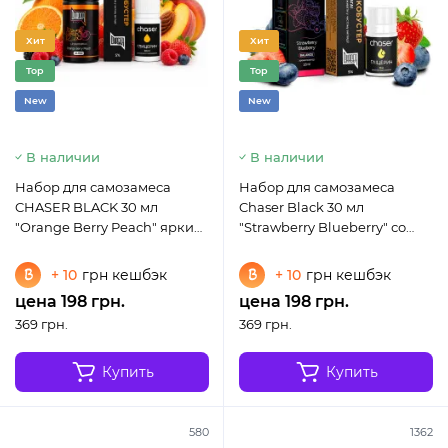
Хит
Хит
Top
Top
New
New
В наличии
В наличии
Набор для самозамеса
Набор для самозамеса
CHASER BLACK 30 мл
Chaser Black 30 мл
"Orange Berry Peach" яркий
"Strawberry Blueberry" со
микс апельсина, ягод и
вкусом клубники и черники
персика
+ 10
грн кешбэк
+ 10
грн кешбэк
цена 198 грн.
цена 198 грн.
369 грн.
369 грн.
Купить
Купить
580
1362