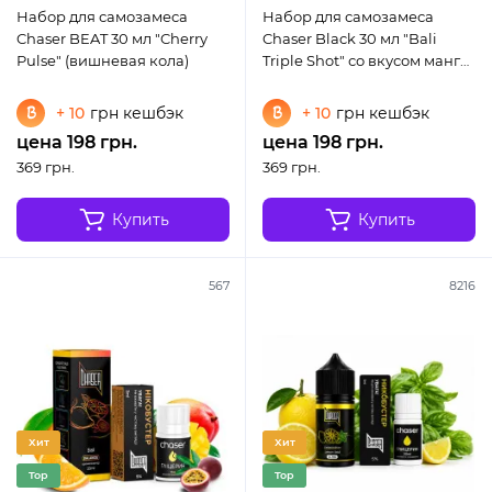
Набор для самозамеса
Набор для самозамеса
Chaser BEAT 30 мл "Cherry
Chaser Black 30 мл "Bali
Pulse" (вишневая кола)
Triple Shot" со вкусом манго,
апельсина и тройного
холода
+ 10
грн кешбэк
+ 10
грн кешбэк
цена 198 грн.
цена 198 грн.
369 грн.
369 грн.
Купить
Купить
567
8216
Хит
Хит
Top
Top