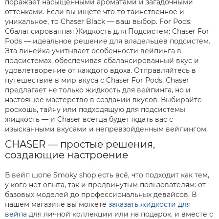
поражает насыщенными ароматами и загадочными
оттенками. Если вы ищете что-то таинственное и
уникальное, то Chaser Black — ваш выбор. For Pods:
Сбалансированная Жидкость для Подсистем: Chaser For
Pods — идеальное решение для владельцев подсистем.
Эта линейка учитывает особенности вейпинга в
подсистемах, обеспечивая сбалансированный вкус и
удовлетворение от каждого вдоха. Отправляйтесь в
путешествие в мир вкуса с Chaser For Pods. Chaser
предлагает не только жидкость для вейпинга, но и
настоящее мастерство в создании вкусов. Выбирайте
роскошь, тайну или подходящую для подсистемы
жидкость — и Chaser всегда будет ждать вас с
изысканными вкусами и непревзойденным вейпингом.
CHASER — простые решения,
создающие настроение
В вейп шопе Smoky shop есть всё, что подходит как тем,
у кого нет опыта, так и продвинутым пользователям: от
базовых моделей до профессиональных девайсов. В
нашем магазине вы можете
заказать жидкости для
вейпа
для личной коллекции или на подарок, и вместе с