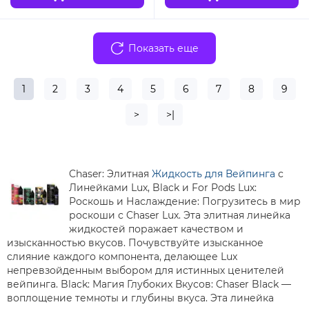
Показать еще
1
2
3
4
5
6
7
8
9
>
>|
Chaser: Элитная
Жидкость для Вейпинга
с
Линейками Lux, Black и For Pods Lux:
Роскошь и Наслаждение: Погрузитесь в мир
роскоши с Chaser Lux. Эта элитная линейка
жидкостей поражает качеством и
изысканностью вкусов. Почувствуйте изысканное
слияние каждого компонента, делающее Lux
непревзойденным выбором для истинных ценителей
вейпинга. Black: Магия Глубоких Вкусов: Chaser Black —
воплощение темноты и глубины вкуса. Эта линейка