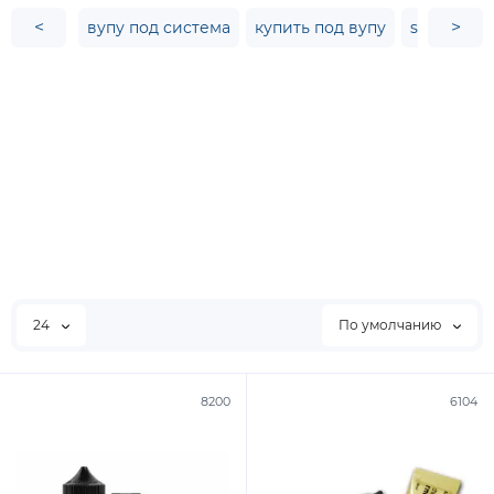
<
>
вупу под система
купить под вупу
smok под 
24
По умолчанию
8200
6104