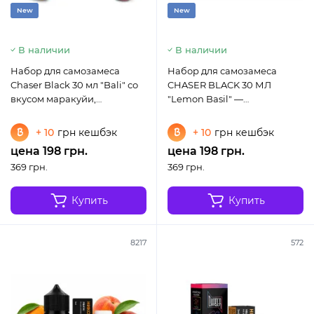
New
New
В наличии
В наличии
Набор для самозамеса
Набор для самозамеса
Chaser Black 30 мл "Bali" со
CHASER BLACK 30 МЛ
вкусом маракуйи,
"Lemon Basil" —
апельсина и манго
освежающее сочетание
лимона и базилика
+ 10
грн кешбэк
+ 10
грн кешбэк
цена 198 грн.
цена 198 грн.
369 грн.
369 грн.
Купить
Купить
8217
572