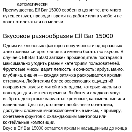
автоматически.
Преимущества 
Elf Bar 15000
 особенно ценят те, кто много 
путешествует, проводит время на работе или в учебе и не 
хочет отвлекаться на мелочи.
Вкусовое разнообразие 
Elf Bar 15000
Одним из ключевых факторов популярности одноразовых 
электронных сигарет является именно богатство вкусов. В 
случае с 
Elf Bar 15000
 затяжек производитель постарался 
максимально угодить разным категориям пользователей.
Фруктовые миксы дарят легкость и сочность: арбуз, манго, 
клубника, вишня — каждая затяжка раскрывается яркими 
оттенками. Любителям более освежающих ощущений 
понравятся вкусы с мятой и холодком, которые идеально 
подходят для летнего времени. Любители сладкого могут 
выбрать десертные варианты: кремовые, карамельные или 
ванильные. Для тех, кто ценит необычные сочетания, 
доступны сложные многокомпонентные миксы, к примеру, 
сочетание фруктов с охлаждающим ментолом или 
коктейльные композиции.
Вкус в
Elf Bar 15000
остается ярким и насыщенным до конца