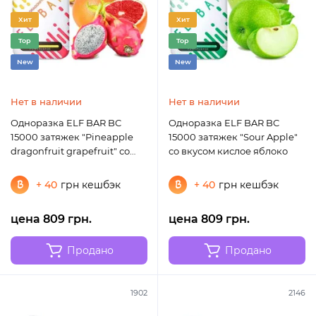
Хит
Хит
Top
Top
New
New
Нет в наличии
Нет в наличии
Одноразка ELF BAR BC
Одноразка ELF BAR BC
15000 затяжек "Pineapple
15000 затяжек "Sour Apple"
dragonfruit grapefruit" со
со вкусом кислое яблоко
вкусом ананас драгонфрукт
грейпфрут
+ 40
грн кешбэк
+ 40
грн кешбэк
цена 809 грн.
цена 809 грн.
Продано
Продано
1902
2146