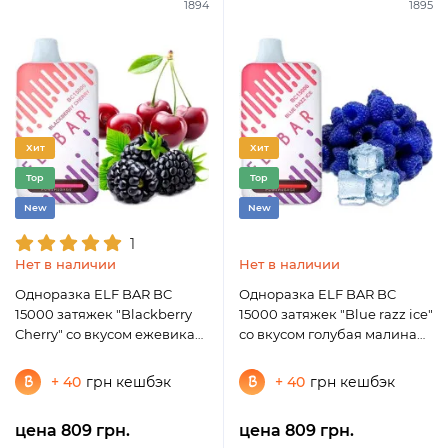
1894
1895
Хит
Хит
Top
Top
New
New
1
Нет в наличии
Нет в наличии
Одноразка ELF BAR BC
Одноразка ELF BAR BC
15000 затяжек "Blackberry
15000 затяжек "Blue razz ice"
Cherry" со вкусом ежевика
со вкусом голубая малина
вишня
лед
+ 40
грн кешбэк
+ 40
грн кешбэк
цена 809 грн.
цена 809 грн.