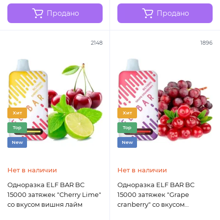
Продано
Продано
2148
1896
Хит
Хит
Top
Top
New
New
Нет в наличии
Нет в наличии
Одноразка ELF BAR BC
Одноразка ELF BAR BC
15000 затяжек "Cherry Lime"
15000 затяжек "Grape
со вкусом вишня лайм
cranberry" со вкусом
виноград клюква