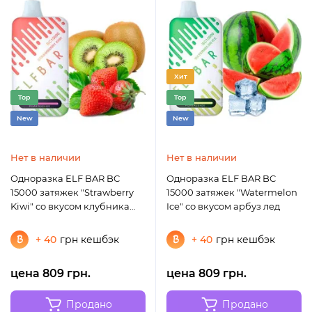
Хит
Top
Top
New
New
Нет в наличии
Нет в наличии
Одноразка ELF BAR BC
Одноразка ELF BAR BC
15000 затяжек "Strawberry
15000 затяжек "Watermelon
Kiwi" со вкусом клубника
Ice" со вкусом арбуз лед
киви
+ 40
грн кешбэк
+ 40
грн кешбэк
цена 809 грн.
цена 809 грн.
Продано
Продано