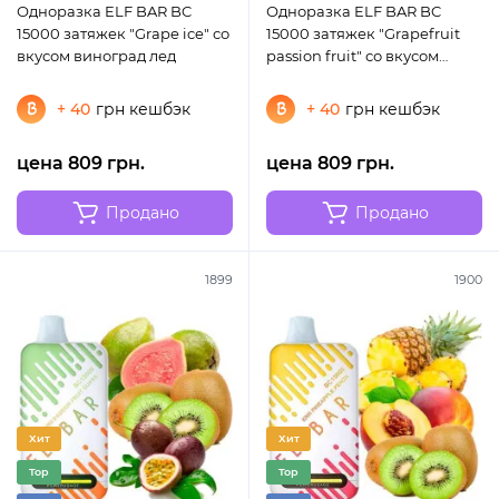
Одноразка ELF BAR BC
Одноразка ELF BAR BC
15000 затяжек "Grape ice" со
15000 затяжек "Grapefruit
вкусом виноград лед
passion fruit" со вкусом
грейпфрут маракуйя
+ 40
грн кешбэк
+ 40
грн кешбэк
цена 809 грн.
цена 809 грн.
Продано
Продано
1899
1900
Хит
Хит
Top
Top