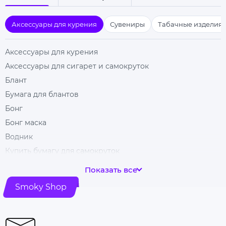
Аксессуары для курения
Сувениры
Табачные изделия
Аксессуары для курения
Аксессуары для сигарет и самокруток
Блант
Бумага для блантов
Бонг
Бонг маска
Водник
Купить бумагу для самокруток
Бумага для самокруток со вкусом
Показать все
Чаша для бонга
Smoky Shop
Фильтры для самокруток
Cartel фильтры
Фильтры dark horse