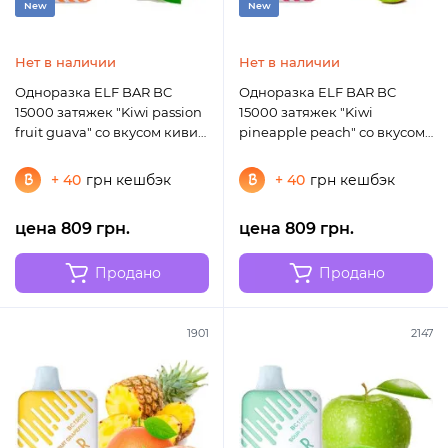
New
New
Нет в наличии
Нет в наличии
Одноразка ELF BAR BC
Одноразка ELF BAR BC
15000 затяжек "Kiwi passion
15000 затяжек "Kiwi
fruit guava" со вкусом киви
pineapple peach" со вкусом
маракуйя гуава
киви ананас персик
+ 40
грн кешбэк
+ 40
грн кешбэк
цена 809 грн.
цена 809 грн.
Продано
Продано
1901
2147