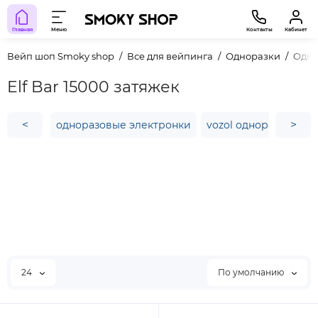
Главная
Меню
Контакты
Кабинет
Вейп шоп Smoky shop
Все для вейпинга
Одноразки
Одно
Elf Bar 15000 затяжек
<
>
одноразовые электронки
vozol одноразка цен
24
По умолчанию