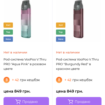
Хит
Хит
Top
Top
New
New
Нет в наличии
Нет в наличии
Pod-система VooPoo V.Thru
Pod-система VooPoo V.Thru
PRO "Aqua Pink" в розовом
PRO "Burgundy Red" в
цвете
красном цвете
+ 42
грн кешбэк
+ 42
грн кешбэк
цена 849 грн.
цена 849 грн.
Продано
Продано