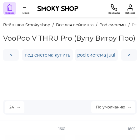
Главная
Меню
Контакты
Кабинет
Вейп шоп Smoky shop
Все для вейпинга
Pod системы
Pod
VooPoo V THRU Pro (Вупу Витру Про)
<
>
под система купить
pod система juul
купить
24
По умолчанию
1601
1602