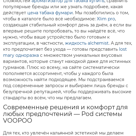
сложностей
ароматизатор для табака купить
, сравнить
популярные бренды или же узнать подробнее, какая
действует
цена табака фумари
. Мы позаботились о том,
чтобы в каталоге было всё необходимое:
Xlim pro
,
создающая стабильный комфорт день за днём, а если вы
впервые решите попробовать, то вы найдёте всё, что
нужно, чтобы ваше устройство было готовым к
эксплуатации, в частности,
жидкость alchemist
. А для тех,
кто предпочитает без ухода — готовы представить
lost
mary одноразка
с множеством уникальных вкусовых
вариантов, которые станут находкой даже для истинных
гурманов. Плюс ко всему, на сайте систематически
пополняется ассортимент, чтобы у каждого была
возможность найти подходящее. Мы подстраиваемся
под современные запросы и выбираем лишь бренды с
безупречной репутацией, чтобы поддерживать высокие
стандарты во всём, что мы предлагаем.
Современные решения и комфорт для
любых предпочтений — Pod системы
VOOPOO
Для тех, кто увлечён кальянной эстетикой мы делаем