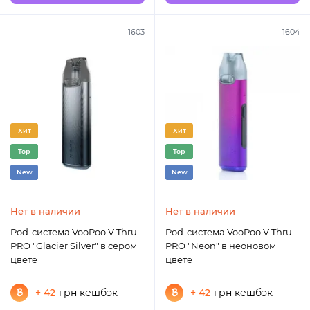
1603
1604
Хит
Хит
Top
Top
New
New
Нет в наличии
Нет в наличии
Pod-система VooPoo V.Thru
Pod-система VooPoo V.Thru
PRO "Glacier Silver" в сером
PRO "Neon" в неоновом
цвете
цвете
+ 42
грн кешбэк
+ 42
грн кешбэк