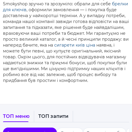
Smokyshop зручно та зрозуміло: обрали для себе
брелки
для ключів
, оформили замовлення — і покупка буде
доставлена у найкоротші терміни. А у випадку потреби,
команда нашої компанії завжди готова відповісти на ваші
запитання та підказати, яке рішення буде найвдалішим,
враховуючи ваші потреби та бюджет. Ми гарантуємо не
просто великий каталог, а й чесні принципи продажу: ви
наперед бачите, яка на
сигарети київ ціна
наявна, і
можете бути певні, що купуєте оригінальний, якісний
товар. Окрім цього, для постійних відвідувачів магазину
надаються знижки та приємні бонуси, щоб покупки були
ще вигіднішими. Ми цінуємо підтримку наших клієнтів і
робимо все від нас залежне, щоб процес вибору та
придбання був простим і комфортним.
ТОП меню
ТОП запити