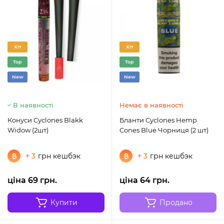
Хіт
Хіт
Top
Top
New
New
В наявності
Немає в наявності
Конуси Cyclones Blakk
Бланти Cyclones Hemp
Widow (2шт)
Cones Blue Чорниця (2 шт)
+ 3
грн кешбэк
+ 3
грн кешбэк
ціна 69 грн.
ціна 64 грн.
Купити
Продано