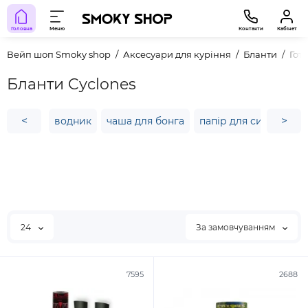
Головна
Меню
Контакти
Кабінет
Вейп шоп Smoky shop
Аксесуари для куріння
Бланти
Гот
Бланти Cyclones
<
>
водник
чаша для бонга
папір для сигарет
24
За замовчуванням
7595
2688