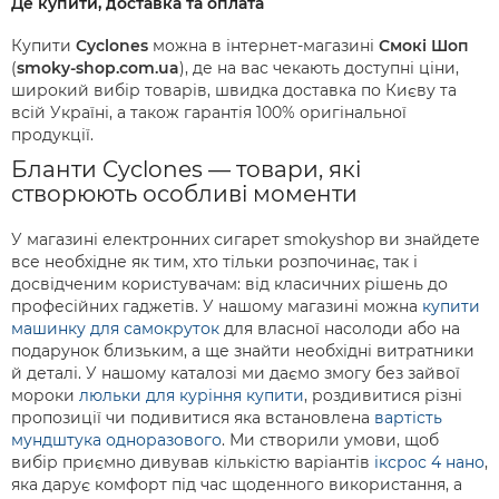
Де купити, доставка та оплата
Купити
Cyclones
можна в інтернет-магазині
Смокі Шоп
(
smoky-shop.com.ua
), де на вас чекають доступні ціни,
широкий вибір товарів, швидка доставка по Києву та
всій Україні, а також гарантія 100% оригінальної
продукції.
Бланти Cyclones — товари, які
створюють особливі моменти
У магазині електронних сигарет smokyshop ви знайдете
все необхідне як тим, хто тільки розпочинає, так і
досвідченим користувачам: від класичних рішень до
професійних гаджетів. У нашому магазині можна
купити
машинку для самокруток
для власної насолоди або на
подарунок близьким, а ще знайти необхідні витратники
й деталі. У нашому каталозі ми даємо змогу без зайвої
мороки
люльки для куріння купити
, роздивитися різні
пропозиції чи подивитися яка встановлена
вартість
мундштука одноразового
. Ми створили умови, щоб
вибір приємно дивував кількістю варіантів
іксрос 4 нано
,
яка дарує комфорт під час щоденного використання, а