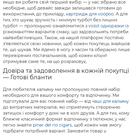
якщо ви робите свій перший вибір — у нас зібрано все
необхідне, щоб девайс завжди залишався готовим до
використання, до прикладу,
картридж для voopoo
. А для
тих, хто шукає зручність і мінімум турбот без лишніх
турбот — пропонуємо ознайомитися з
vozol одноразки
із
різноманіттям варіантів смаку, що задовольнять потреби
найвибагливіших. Також, на нашій платформі постійно
з’являються свіжі новинки, щоб кожен покупець знайшов
те, що шукав. Ми йдемо в ногу з часом та обираємо лише
перевірених постачальників, щоб кожен клієнт
отримував саме те, на що розраховує.
Довіра та задоволення в кожній покупці
— Готові бланти
Для любителів кальяну ми пропонуємо повний набір
необхідного для вашого комфорту та відпочинку. Ми
підготували для вас повний набір — від
чаші для кальяну
до витратних матеріалів, які сприятимуть створенню
затишок і комфорт у домі чи в колі друзів. А для тих, кому
ближче класичний формат відпочинку з тютюном, у нас
легко знайти
pinar del rio cigars
, щоб кожен мав змогу
підібрати потрібний варіант. Замовити товар у