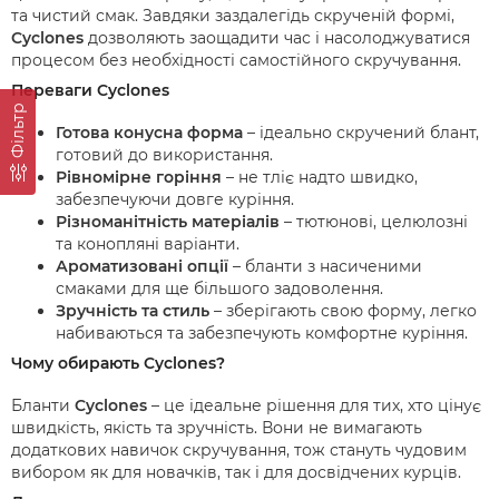
та чистий смак. Завдяки заздалегідь скрученій формі,
Cyclones
дозволяють заощадити час і насолоджуватися
процесом без необхідності самостійного скручування.
Переваги Cyclones
Фільтр
Готова конусна форма
– ідеально скручений блант,
готовий до використання.
Рівномірне горіння
– не тліє надто швидко,
забезпечуючи довге куріння.
Різноманітність матеріалів
– тютюнові, целюлозні
та конопляні варіанти.
Ароматизовані опції
– бланти з насиченими
смаками для ще більшого задоволення.
Зручність та стиль
– зберігають свою форму, легко
набиваються та забезпечують комфортне куріння.
Чому обирають Cyclones?
Бланти
Cyclones
– це ідеальне рішення для тих, хто цінує
швидкість, якість та зручність. Вони не вимагають
додаткових навичок скручування, тож стануть чудовим
вибором як для новачків, так і для досвідчених курців.