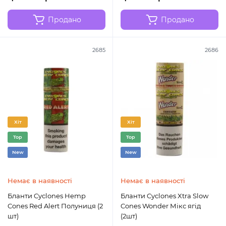
Продано
Продано
2685
2686
Хіт
Хіт
Top
Top
New
New
Немає в наявності
Немає в наявності
Бланти Cyclones Hemp
Бланти Cyclones Xtra Slow
Cones Red Alert Полуниця (2
Cones Wonder Мікс ягід
шт)
(2шт)