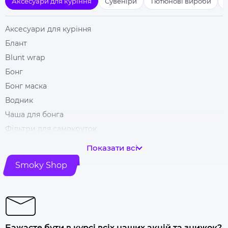
Аксесуари для куріння
Сувеніри
Тютюнові вироби
Аксесуари для куріння
Блант
Blunt wrap
Бонг
Бонг маска
Водник
Чаша для бонга
Фільтри для самокруток
Гільзи для цигарок
Показати всі
Гріндери
Smoky Shop
Ковпак для куріння
Машинка для самокрутки
Купити папір для самокруток
Попільничка
Бажаєте бути в курсі всіх наших акцій та знижок?