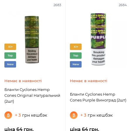
2683
2684
Хіт
Хіт
Top
Top
New
New
Немає в наявності
Немає в наявності
Бланти Cyclones Hemp
Бланти Cyclones Hemp
Cones Original Натуральний
Cones Purple Виноград (2шт)
(2шт)
+ 3
грн кешбэк
+ 3
грн кешбэк
ціна 64 грн.
ціна 64 грн.