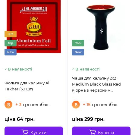
Хіт
Top
Top
New
New
В наявності
В наявності
Чаша для кальяну 2x2
Фольга для кальяну Al
Medium Black Glass Red
Fakher (50 шт)
(чорна з червоним
глянцева)
+ 3
грн кешбэк
+ 15
грн кешбэк
ціна 64 грн.
ціна 299 грн.
Купити
Купити