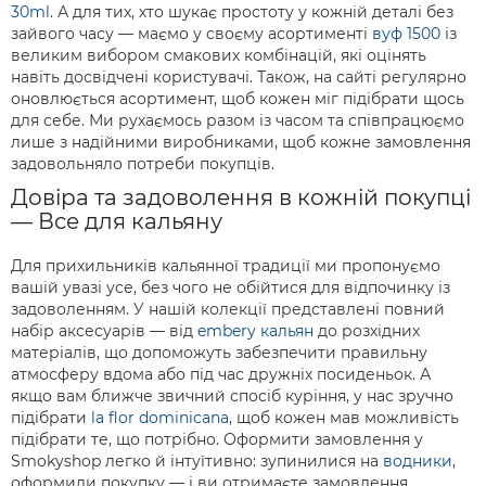
30ml
. А для тих, хто шукає простоту у кожній деталі без
зайвого часу — маємо у своєму асортименті
вуф 1500
із
великим вибором смакових комбінацій, які оцінять
навіть досвідчені користувачі. Також, на сайті регулярно
оновлюється асортимент, щоб кожен міг підібрати щось
для себе. Ми рухаємось разом із часом та співпрацюємо
лише з надійними виробниками, щоб кожне замовлення
задовольняло потреби покупців.
Довіра та задоволення в кожній покупці
— Все для кальяну
Для прихильників кальянної традиції ми пропонуємо
вашій увазі усе, без чого не обійтися для відпочинку із
задоволенням. У нашій колекції представлені повний
набір аксесуарів — від
embery кальян
до розхідних
матеріалів, що допоможуть забезпечити правильну
атмосферу вдома або під час дружніх посиденьок. А
якщо вам ближче звичний спосіб куріння, у нас зручно
підібрати
la flor dominicana
, щоб кожен мав можливість
підібрати те, що потрібно. Оформити замовлення у
Smokyshop легко й інтуїтивно: зупинилися на
водники
,
оформили покупку — і ви отримаєте замовлення