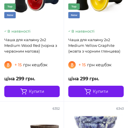
Top
Top
New
New
В наявності
В наявності
Чаша для кальяну 2x2
Чаша для кальяну 2x2
Medium Wood Red (чорна з
Medium Yellow Graphite
червоним матова)
(жовта з чорним глянцева)
+ 15
грн кешбэк
+ 15
грн кешбэк
ціна 299 грн.
ціна 299 грн.
Купити
Купити
6352
6343