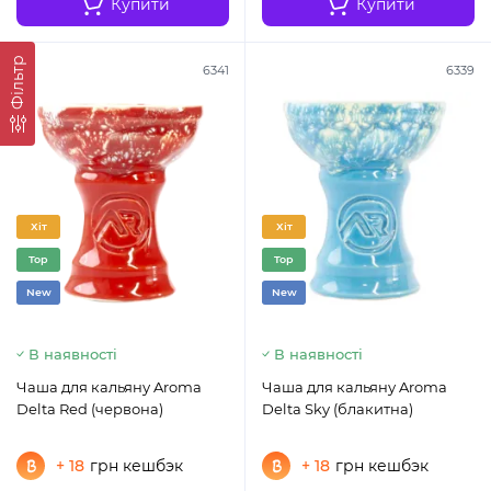
Купити
Купити
Фільтр
6341
6339
Хіт
Хіт
Top
Top
New
New
В наявності
В наявності
Чаша для кальяну Aroma
Чаша для кальяну Aroma
Delta Red (червона)
Delta Sky (блакитна)
+ 18
грн кешбэк
+ 18
грн кешбэк