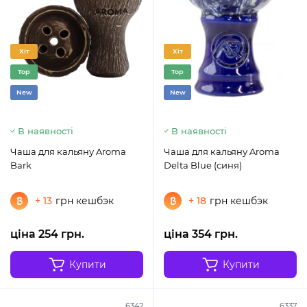
Хіт
Хіт
Top
Top
New
New
В наявності
В наявності
Чаша для кальяну Aroma
Чаша для кальяну Aroma
Bark
Delta Blue (синя)
+ 13
грн кешбэк
+ 18
грн кешбэк
ціна 254 грн.
ціна 354 грн.
Купити
Купити
6342
6337