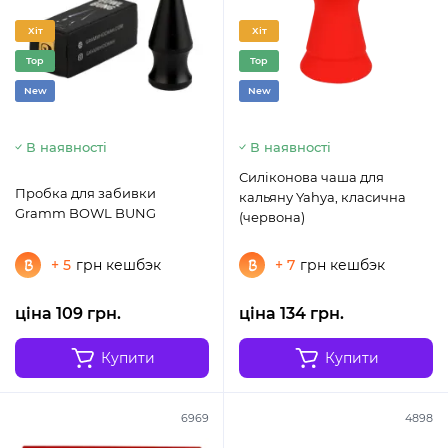
Хіт
Хіт
Top
Top
New
New
В наявності
В наявності
Силіконова чаша для
Пробка для забивки
кальяну Yahya, класична
Gramm BOWL BUNG
(червона)
+ 5
грн кешбэк
+ 7
грн кешбэк
ціна 109 грн.
ціна 134 грн.
Купити
Купити
6969
4898