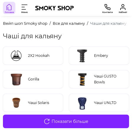
Головна
Меню
Контакти
Кабінет
Вейп шоп Smoky shop
Все для кальяну
Чаши для кальяну
Чаші для кальяну
2X2 Hookah
Embery
Чаші GUSTO
Gorilla
Bowls
Чаші Solaris
Чаші UNLTD
Показати більше