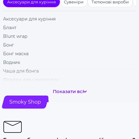
Аксесуари для куріння
Сувеніри
Тютюнові вироби
Аксесуари для куріння
Блант
Blunt wrap
Бонг
Бонг маска
Водник
Чаша для бонга
Фільтри для самокруток
Гільзи для цигарок
Показати всі
Гріндери
Smoky Shop
Ковпак для куріння
Машинка для самокрутки
Купити папір для самокруток
Попільничка