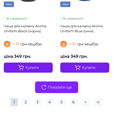
New
New
В наявності
В наявності
Чаша для кальяну Aroma
Чаша для кальяну Aroma
Uniform Black (чорна)
Uniform Blue (синя)
+ 17
грн кешбэк
+ 17
грн кешбэк
ціна 349 грн.
ціна 349 грн.
Купити
Купити
Показати ще
1
2
3
4
5
6
>
>|