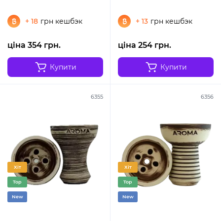
+ 18
грн кешбэк
+ 13
грн кешбэк
ціна 354 грн.
ціна 254 грн.
Купити
Купити
6355
6356
Хіт
Хіт
Top
Top
New
New