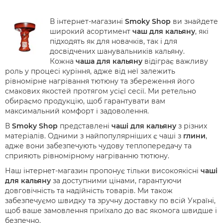
В інтернет-магазині
Smoky Shop
ви знайдете
широкий асортимент
чаш для кальяну
, які
підходять як для новачків, так і для
досвідчених шанувальників кальяну.
Кожна
чаша для кальяну
відіграє важливу
роль у процесі куріння, адже від неї залежить
рівномірне нагрівання тютюну та збереження його
смакових якостей протягом усієї сесії. Ми ретельно
обираємо продукцію, щоб гарантувати вам
максимальний комфорт і задоволення.
В
Smoky Shop
представлені
чаші для кальяну
з різних
матеріалів. Одними з найпопулярніших є чаші з
глини
,
адже вони забезпечують чудову теплопередачу та
сприяють рівномірному нагріванню тютюну.
Наш інтернет-магазин пропонує тільки високоякісні
чаші
для кальяну
за доступними цінами, гарантуючи
довговічність та надійність товарів. Ми також
забезпечуємо швидку та зручну доставку по всій Україні,
щоб ваше замовлення приїхало до вас якомога швидше і
безпечно.