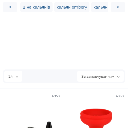
<
>
ціна кальянів
кальян embery
кальян garden
24
За замовчуванням
6958
4868