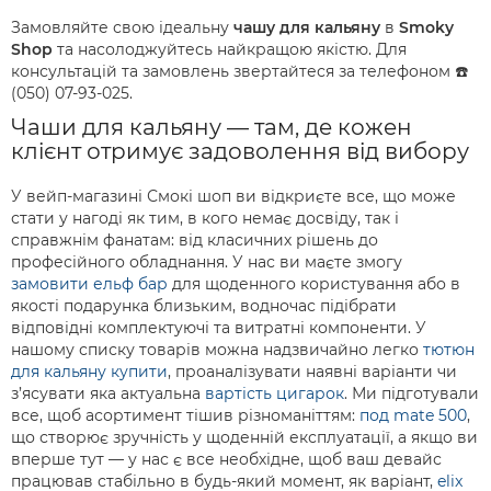
Замовляйте свою ідеальну
чашу для кальяну
в
Smoky
Shop
та насолоджуйтесь найкращою якістю. Для
консультацій та замовлень звертайтеся за телефоном ☎️
(050) 07-93-025.
Чаши для кальяну — там, де кожен
клієнт отримує задоволення від вибору
У вейп-магазині Смокі шоп ви відкриєте все, що може
стати у нагоді як тим, в кого немає досвіду, так і
справжнім фанатам: від класичних рішень до
професійного обладнання. У нас ви маєте змогу
замовити ельф бар
для щоденного користування або в
якості подарунка близьким, водночас підібрати
відповідні комплектуючі та витратні компоненти. У
нашому списку товарів можна надзвичайно легко
тютюн
для кальяну купити
, проаналізувати наявні варіанти чи
з’ясувати яка актуальна
вартість цигарок
. Ми підготували
все, щоб асортимент тішив різноманіттям:
под mate 500
,
що створює зручність у щоденній експлуатації, а якщо ви
вперше тут — у нас є все необхідне, щоб ваш девайс
працював стабільно в будь-який момент, як варіант,
elix