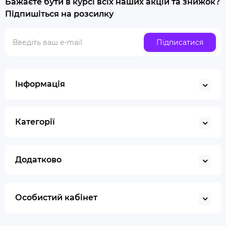
Бажаєте бути в курсі всіх наших акцій та знижок?
Купити люльку для куріння
Підпишіться на розсилку
Люлька для куріння набір
Скляна трубка для куріння
Підписатися
Купити ювелірні ваги
Газ для запальничок
Запальничка
Інформація
Гільйотина для сигар
Кбд
Категорії
Додатково
Особистий кабінет