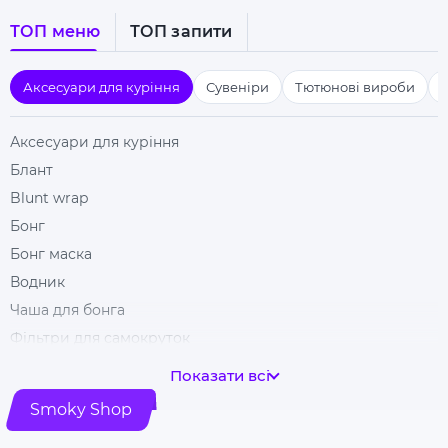
ТОП меню
ТОП запити
Аксесуари для куріння
Сувеніри
Тютюнові вироби
Аксесуари для куріння
Блант
Blunt wrap
Бонг
Бонг маска
Водник
Чаша для бонга
Фільтри для самокруток
Гільзи для цигарок
Показати всі
Гріндери
Smoky Shop
Ковпак для куріння