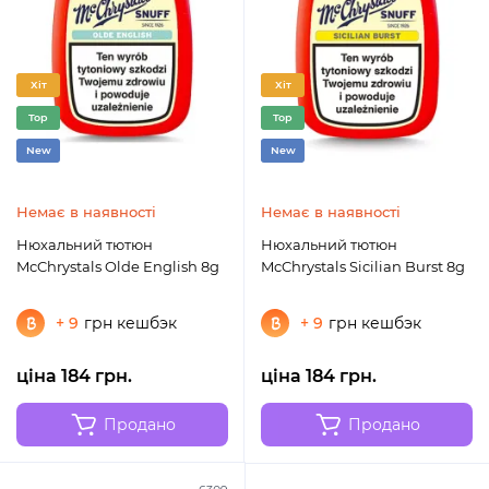
Хіт
Хіт
Top
Top
New
New
Немає в наявності
Немає в наявності
Нюхальний тютюн
Нюхальний тютюн
McChrystals Olde English 8g
McChrystals Sicilian Burst 8g
+ 9
грн кешбэк
+ 9
грн кешбэк
ціна 184 грн.
ціна 184 грн.
Продано
Продано