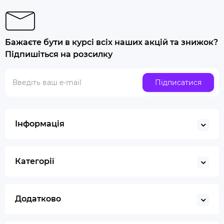
Машинка для самокрутки
Купити папір для самокруток
Попільничка
Бажаєте бути в курсі всіх наших акцій та знижок?
Купити люльку для куріння
Підпишіться на розсилку
Люлька для куріння набір
Скляна трубка для куріння
Підписатися
Купити ювелірні ваги
Газ для запальничок
Запальничка
Інформація
Гільйотина для сигар
Кбд
Категорії
Додатково