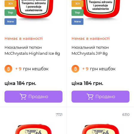
Хіт
Хіт
Top
Top
New
New
Немає в наявності
Немає в наявності
Нюхальний тютюн
Нюхальний тютюн
McChrystals Highland Ice 8g
McChrystals JIP 8g
+ 9
грн кешбэк
+ 9
грн кешбэк
ціна 184 грн.
ціна 184 грн.
Продано
Продано
7721
6310