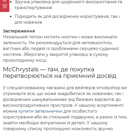
Зручна упаковка для щоденного використання та
транспортування
Підходить як для досвідчених користувачів, так і
для новачків
Застереження
Нюхальний тютюн містить нікотин і може викликати
залежність. Не рекомендується для неповнолітніх,
вагітних або людей із проблемами серцево-судинної
системи. Зберігати у закритій упаковці в сухому
прохолодному місці.
McChrystals — там, де покупка
перетворюється на приємний досвід
У спеціалізованому магазині для вейперів smokyshop ви
отримаєте все, що може знадобитися як новачкам, так і
досвідченим шанувальникам: від базових варіантів до
високопродуктивних пристроїв. У нашому асортименті
можна
купити запальнички
для особистого
користування або як стильний подарунок, а разом із тим,
знайти необхідні витратники й деталі. У нашому
товарному списку пропонуємо можливість зручно