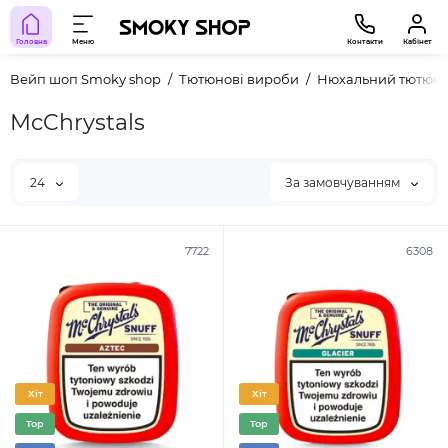
Головна
Меню
Контакти
Кабінет
Вейп шоп Smoky shop
Тютюнові вироби
Нюхальний тютюн
McChrystals
24
За замовчуванням
7722
6308
Хіт
Хіт
Top
Top