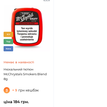
6309
Хіт
Top
New
Немає в наявності
Нюхальний тютюн
McChrystals Smokers Blend
8g
+ 9
грн кешбэк
ціна 184 грн.