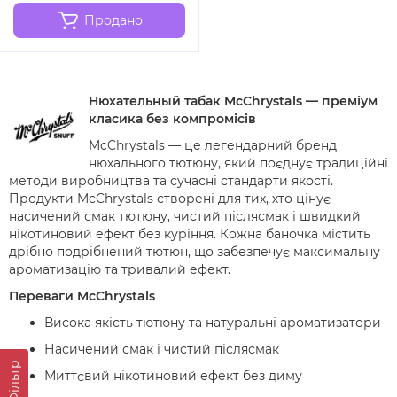
Продано
Нюхательный табак McChrystals — преміум
класика без компромісів
McChrystals — це легендарний бренд
нюхального тютюну, який поєднує традиційні
методи виробництва та сучасні стандарти якості.
Продукти McChrystals створені для тих, хто цінує
насичений смак тютюну, чистий післясмак і швидкий
нікотиновий ефект без куріння. Кожна баночка містить
дрібно подрібнений тютюн, що забезпечує максимальну
ароматизацію та тривалий ефект.
Переваги McChrystals
Висока якість тютюну та натуральні ароматизатори
Насичений смак і чистий післясмак
Фільтр
Миттєвий нікотиновий ефект без диму