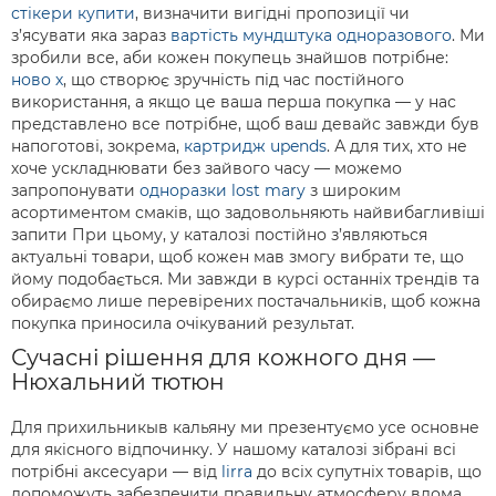
стікери купити
, визначити вигідні пропозиції чи
з’ясувати яка зараз
вартість мундштука одноразового
. Ми
зробили все, аби кожен покупець знайшов потрібне:
ново х
, що створює зручність під час постійного
використання, а якщо це ваша перша покупка — у нас
представлено все потрібне, щоб ваш девайс завжди був
напоготові, зокрема,
картридж upends
. А для тих, хто не
хоче ускладнювати без зайвого часу — можемо
запропонувати
одноразки lost mary
з широким
асортиментом смаків, що задовольняють найвибагливіші
запити При цьому, у каталозі постійно з’являються
актуальні товари, щоб кожен мав змогу вибрати те, що
йому подобається. Ми завжди в курсі останніх трендів та
обираємо лише перевірених постачальників, щоб кожна
покупка приносила очікуваний результат.
Сучасні рішення для кожного дня —
Нюхальний тютюн
Для прихильникыв кальяну ми презентуємо усе основне
для якісного відпочинку. У нашому каталозі зібрані всі
потрібні аксесуари — від
lirra
до всіх супутніх товарів, що
допоможуть забезпечити правильну атмосферу вдома