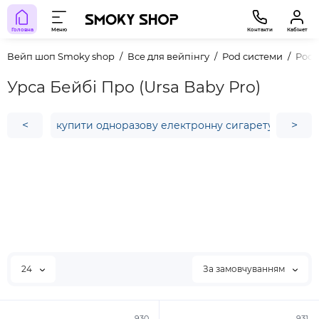
Головна
Меню
Контакти
Кабінет
Вейп шоп Smoky shop
Все для вейпінгу
Pod системи
Pod 
Урса Бейбі Про (Ursa Baby Pro)
<
>
купити одноразову електронну сигарету
juul
24
За замовчуванням
930
931