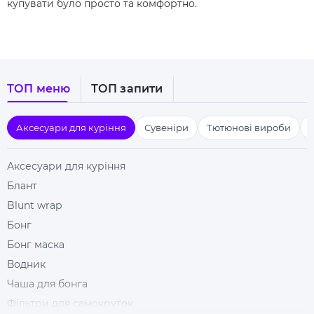
купувати було просто та комфортно.
ТОП меню
ТОП запити
Аксесуари для куріння
Сувеніри
Тютюнові вироби
Аксесуари для куріння
Блант
Blunt wrap
Бонг
Бонг маска
Водник
Чаша для бонга
Фільтри для самокруток