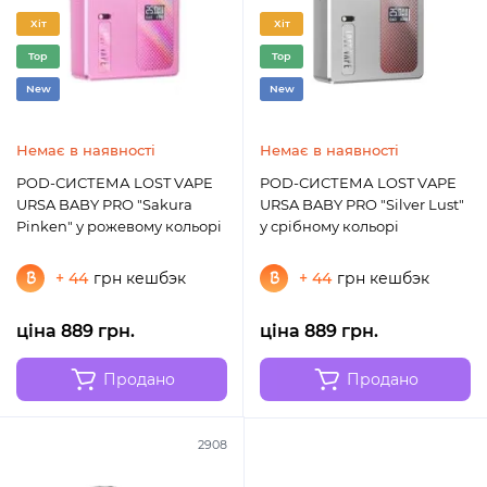
Хіт
Хіт
Top
Top
New
New
Немає в наявності
Немає в наявності
POD-СИСТЕМА LOST VAPE
POD-СИСТЕМА LOST VAPE
URSA BABY PRO "Sakura
URSA BABY PRO "Silver Lust"
Pinken" у рожевому кольорі
у срібному кольорі
+ 44
грн кешбэк
+ 44
грн кешбэк
ціна 889 грн.
ціна 889 грн.
Продано
Продано
2908