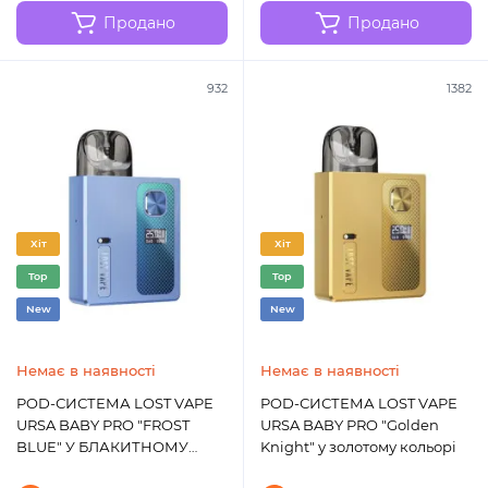
Продано
Продано
932
1382
Хіт
Хіт
Top
Top
New
New
Немає в наявності
Немає в наявності
POD-СИСТЕМА LOST VAPE
POD-СИСТЕМА LOST VAPE
URSA BABY PRO "FROST
URSA BABY PRO "Golden
BLUE" У БЛАКИТНОМУ
Knight" у золотому кольорі
КОЛЬОРІ