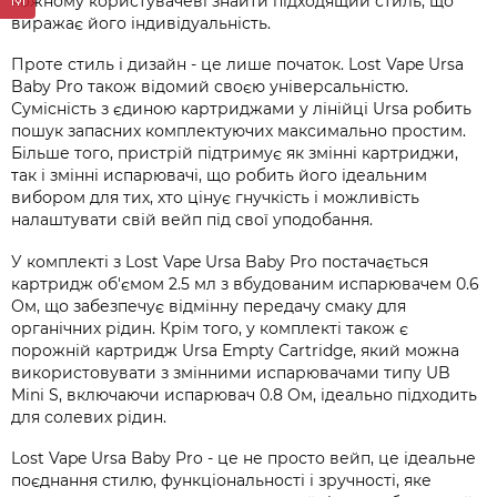
кожному користувачеві знайти підходящий стиль, що
виражає його індивідуальність.
Проте стиль і дизайн - це лише початок. Lost Vape Ursa
Baby Pro також відомий своєю універсальністю.
Сумісність з єдиною картриджами у лінійці Ursa робить
пошук запасних комплектуючих максимально простим.
Більше того, пристрій підтримує як змінні картриджи,
так і змінні испарювачі, що робить його ідеальним
вибором для тих, хто цінує гнучкість і можливість
налаштувати свій вейп під свої уподобання.
У комплекті з Lost Vape Ursa Baby Pro постачається
картридж об'ємом 2.5 мл з вбудованим испарювачем 0.6
Ом, що забезпечує відмінну передачу смаку для
органічних рідин. Крім того, у комплекті також є
порожній картридж Ursa Empty Cartridge, який можна
використовувати з змінними испарювачами типу UB
Mini S, включаючи испарювач 0.8 Ом, ідеально підходить
для солевих рідин.
Lost Vape Ursa Baby Pro - це не просто вейп, це ідеальне
поєднання стилю, функціональності і зручності, яке