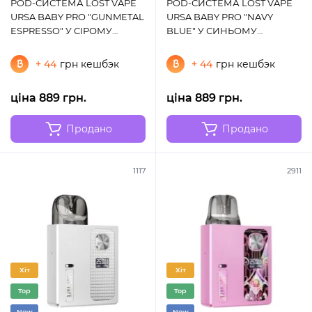
POD-СИСТЕМА LOST VAPE
POD-СИСТЕМА LOST VAPE
URSA BABY PRO "GUNMETAL
URSA BABY PRO "NAVY
ESPRESSO" У СІРОМУ
BLUE" У СИНЬОМУ
КОЛЬОРІ
КОЛЬОРІ
+ 44
грн кешбэк
+ 44
грн кешбэк
ціна 889 грн.
ціна 889 грн.
Продано
Продано
1117
2911
Хіт
Хіт
Top
Top
New
New