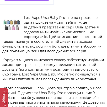
Lost Vape Ursa Baby Pro - це не просто ще
одна підсистема у світі вейпінгу, це
видатний представник серії Ursa, здатний
задовольнити навіть найвимогливіших
користувачів. Цей компактний і елегантний
гаджет поєднує в собі стильний дизайн з високою
функціональністю, роблячи його ідеальним вибором як
для початківців, так і для досвідчених вейперів.
Корпус з міцного цинкового сплаву забезпечує надійний
захист пристрою і надає йому приємний тактильний
досвід. З його компактними розмірами і вагою всього
87.5 грама, Lost Vape Ursa Baby Pro легко поміщається в
кишені і підходить для повсякденного використання.
Проте справжній шарм цього пристрою полягає у його
дизайні. Підсистема Ursa Baby Pro пропонує цілих 9
Фільтр
варіантів дизайну, включаючи вставки з екошкіри або
глянцеві відтінки з унікальними малюнками. Це дозволяє