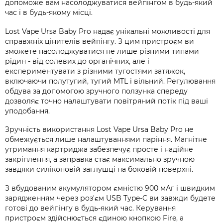
допоможе вам насолоджуватися вейпінгом в будь-який
час і в будь-якому місці.
Lost Vape Ursa Baby Pro надає унікальні можливості для
справжніх цінителів вейпінгу. З цим пристроєм ви
зможете насолоджуватися не лише різними типами
рідин - від солевих до органічних, але і
експериментувати з різними тугостями затяжок,
включаючи полутугий, тугий MTL і вільний. Регулювання
обдува за допомогою зручного ползунка спереду
дозволяє точно налаштувати повітряний потік під ваші
уподобання.
Зручність використання Lost Vape Ursa Baby Pro не
обмежується лише налаштуваннями паріння. Магнітне
утримання картриджа забезпечує просте і надійне
закріплення, а заправка стає максимально зручною
завдяки силіконовій заглушці на боковій поверхні.
З вбудованим акумулятором ємністю 900 мАг і швидким
зарядженням через роз'єм USB Type-C ви завжди будете
готові до вейпінгу в будь-який час. Керування
пристроєм здійснюється єдиною кнопкою Fire, а