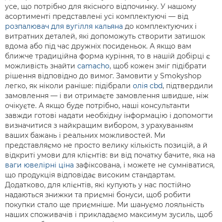
усе, що потрібно для якісного відпочинку. У нашому
асортименті представлені усі комплектуючі — від
розпалювач для вугілля кальяна
до комплектуючих і
витратних деталей, які допоможуть створити затишок
вдома або під час дружніх посиденьок. А якщо вам
ближче традиційна форма куріння, то в нашій добірці є
можливість знайти
camacho
, щоб кожен зміг підібрати
рішення відповідно до вимог. Замовити у Smokyshop
легко, як ніколи раніше: підібрали
олія cbd
, підтвердили
замовлення — і ви отримаєте замовлення швидше, ніж
очікуєте. А якщо буде потрібно, наші консультанти
завжди готові надати необхідну інформацію і допомогти
визначитися з найкращим вибором, з урахуванням
ваших бажань і реальних можливостей. Ми
представляємо не просто велику кількість позицій, а й
відкриті умови для клієнтів: ви від початку бачите, яка на
ваги ювелірні ціна
зафіксована, і можете не сумніватися,
що продукція відповідає високим стандартам.
Додатково, для клієнтів, які купують у нас постійно
надаються знижки та приємні бонуси, щоб робити
покупки стало ще приємніше. Ми шануємо лояльність
наших споживачів і прикладаємо максимум зусиль, щоб