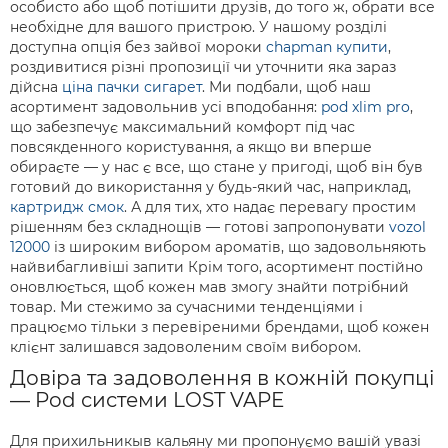
особисто або щоб потішити друзів, до того ж, обрати все
необхідне для вашого пристрою. У нашому розділі
доступна опція без зайвої мороки
chapman купити
,
роздивитися різні пропозиції чи уточнити яка зараз
дійсна
ціна пачки сигарет
. Ми подбали, щоб наш
асортимент задовольнив усі вподобання:
pod xlim pro
,
що забезпечує максимальний комфорт під час
повсякденного користування, а якщо ви вперше
обираєте — у нас є все, що стане у пригоді, щоб він був
готовий до використання у будь-який час, наприклад,
картридж смок
. А для тих, хто надає перевагу простим
рішенням без складнощів — готові запропонувати
vozol
12000
із широким вибором ароматів, що задовольняють
найвибагливіші запити Крім того, асортимент постійно
оновлюється, щоб кожен мав змогу знайти потрібний
товар. Ми стежимо за сучасними тенденціями і
працюємо тільки з перевіреними брендами, щоб кожен
клієнт залишався задоволеним своїм вибором.
Довіра та задоволення в кожній покупці
— Pod системи LOST VAPE
Для прихильникыв кальяну ми пропонуємо вашій увазі