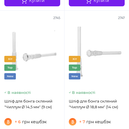
Купити
Купити
2745
2747
Хіт
Хіт
Top
Top
New
New
В наявності
В наявності
Шліф для бонга скляний
Шліф для бонга скляний
"Чиллум Ø 14,5 мм" (9 см)
"Чиллум Ø 18,8 мм" (14 см)
+ 6
грн кешбэк
+ 7
грн кешбэк