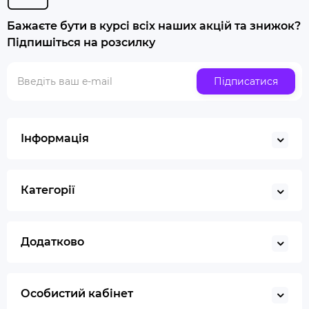
Попільничка
Бажаєте бути в курсі всіх наших акцій та знижок?
Купити люльку для куріння
Підпишіться на розсилку
Люлька для куріння набір
Скляна трубка для куріння
Підписатися
Купити ювелірні ваги
Газ для запальничок
Запальничка
Інформація
Гільйотина для сигар
Кбд
Категорії
Додатково
Особистий кабінет