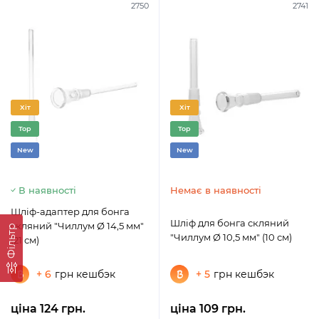
2750
2741
Хіт
Хіт
Top
Top
New
New
В наявності
Немає в наявності
Шліф-адаптер для бонга
Шліф для бонга скляний
скляний "Чиллум Ø 14,5 мм"
Фільтр
"Чиллум Ø 10,5 мм" (10 см)
(21 см)
+ 6
грн кешбэк
+ 5
грн кешбэк
ціна 124 грн.
ціна 109 грн.