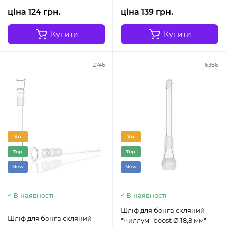
ціна 124 грн.
ціна 139 грн.
Купити
Купити
2746
6366
Хіт
Хіт
Top
Top
New
New
В наявності
В наявності
Шліф для бонга скляний
Шліф для бонга скляний
"Чиллум" boost Ø 18,8 мм"