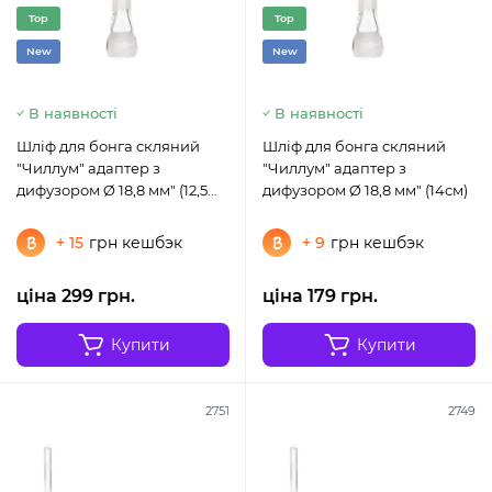
Top
Top
New
New
В наявності
В наявності
Шліф для бонга скляний
Шліф для бонга скляний
"Чиллум" адаптер з
"Чиллум" адаптер з
дифузором Ø 18,8 мм" (12,5
дифузором Ø 18,8 мм" (14см)
см)
+ 15
грн кешбэк
+ 9
грн кешбэк
ціна 299 грн.
ціна 179 грн.
Купити
Купити
2751
2749