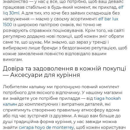
знайомство — у нас є все, що потрібно, щоб ваш девайс
працював стабільно в будь-який момент, як приклад,
elf
liq 30ml
. А для тих, хто хоче без зайвих складнощів без
напруження — маємо у своєму асортименті
elf bar lux
1500
із широкою палітрою смаків, які точно не
розчарують справжніх поціновувачів. Крім того, на сайті
регулярно додаємо нові позиції, щоб кожен зміг обрати
саме те, що шукає. Ми знаємо, що зараз у тренді і
вибираємо лише бренди з бездоганною репутацією, щоб
кожне замовлення повністю відповідало вашим
вимогам.
Довіра та задоволення в кожній покупці
— Аксесуари для куріння
Любителям кальяну ми пропонуємо повний комплект
потрібного для якісного відпочинку. У нашому магазині
ви знайдете усе потрібне приладдя — від
tiaga hookah
кальян
до комплектуючих і витратних деталей, які
сприятимуть створенню правильну атмосферу вдома
або під час зустрічей із друзями. А якщо вам більше до
душі традиційна форма куріння, у нас завжди можна
знайти
сигара hoyo de monterrey
, щоб кожен користувач