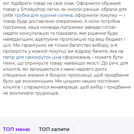
міг підібрати товар на свій смак. Оформити обраний
товар у Smokyshop легко, як ніколи раніше: обрали для
себе
трубка для куріння скляна
, оформили покупку — і
товар буде доставлено оперативно. А коли потрібна
підтримка, наша команда підтримки завжди готові
надати консультацію та підказати, яке рішення буде
найвдалішим, адаптуючи пропозицію під ваш бюджет і
цілі. Ми гарантуємо не тільки багатство вибору, а й
прозорість у кожній покупці: ви відразу бачите, яка на
папір для самокруток ціна
сформована, і можете бути
певні, що отримуєте товар найвищої якості. До речі, для
клієнтів, які залишаються з нами надовго діють
спеціальні знижки й бонусні пропозиції, щоб придбання
було ще економнішим. Ми цінуємо наших постійних
клієнтів і стараємося якнайкраще, щоб вибір і придбання
не викликали труднощів.
ТОП меню
ТОП запити