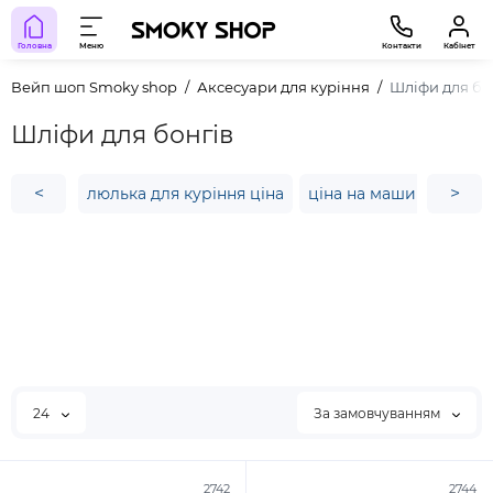
Головна
Меню
Контакти
Кабінет
Вейп шоп Smoky shop
Аксесуари для куріння
Шліфи для бо
Шліфи для бонгів
<
>
люлька для куріння ціна
ціна на машинки для 
24
За замовчуванням
2742
2744