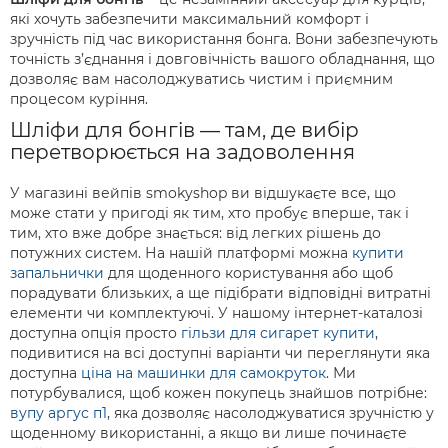
які хочуть забезпечити максимальний комфорт і
зручність під час використання бонга. Вони забезпечують
точність з’єднання і довговічність вашого обладнання, що
дозволяє вам насолоджуватись чистим і приємним
процесом куріння.
Шліфи для бонгів — там, де вибір
перетворюється на задоволення
У магазині вейпів smokyshop ви відшукаєте все, що
може стати у пригоді як тим, хто пробує вперше, так і
тим, хто вже добре знається: від легких рішень до
потужних систем. На нашій платформі можна
купити
запальнички
для щоденного користування або щоб
порадувати близьких, а ще підібрати відповідні витратні
елементи чи комплектуючі. У нашому інтернет-каталозі
доступна опція просто
гільзи для сигарет купити
,
подивитися на всі доступні варіанти чи переглянути яка
доступна
ціна на машинки для самокруток
. Ми
потурбувалися, щоб кожен покупець знайшов потрібне:
вупу аргус п1
, яка дозволяє насолоджуватися зручністю у
щоденному використанні, а якщо ви лише починаєте