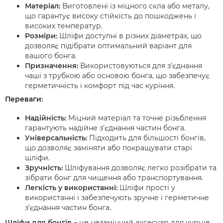
Матеріал:
Виготовлені із міцного скла або металу,
що гарантує високу стійкість до пошкоджень і
високих температур.
Розміри:
Шліфи доступні в різних діаметрах, що
дозволяє підібрати оптимальний варіант для
вашого бонга.
Призначення:
Використовуються для з’єднання
чаші з трубкою або основою бонга, що забезпечує
герметичність і комфорт під час куріння.
Переваги:
Надійність:
Міцний матеріал та точне різьблення
гарантують надійне з’єднання частин бонга.
Універсальність:
Підходить для більшості бонгів,
що дозволяє заміняти або покращувати старі
шліфи.
Зручність:
Шліфування дозволяє легко розібрати та
зібрати бонг для чищення або транспортування.
Легкість у використанні:
Шліфи прості у
використанні і забезпечують зручне і герметичне
з'єднання частин бонга.
Шліфи для бонгів
– це незамінний аксесуар для курців,