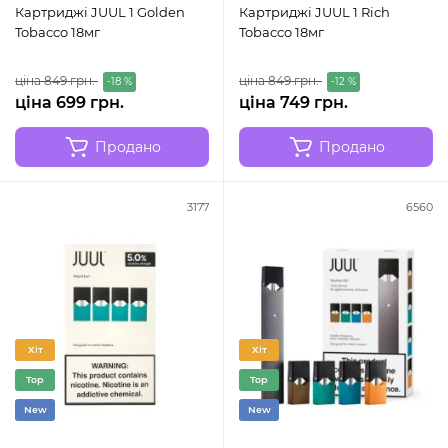
Картриджі JUUL 1 Golden
Картриджі JUUL 1 Rich
Tobacco 18мг
Tobacco 18мг
ціна 849 грн.
ціна 849 грн.
-18 %
-12 %
ціна 699 грн.
ціна 749 грн.
Продано
Продано
3177
6560
Хіт
Хіт
Top
Top
New
New