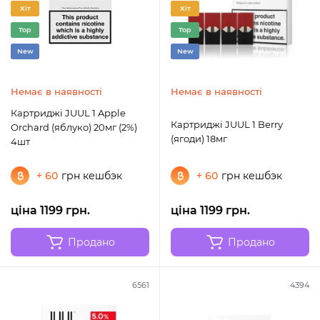
Хіт
Хіт
Top
Top
New
New
Немає в наявності
Немає в наявності
Картриджі JUUL 1 Apple
Картриджі JUUL 1 Berry
Orchard (яблуко) 20мг (2%)
(ягоди) 18мг
4шт
+ 60
грн кешбэк
+ 60
грн кешбэк
ціна 1199 грн.
ціна 1199 грн.
Продано
Продано
6561
4394