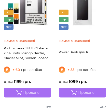
Хіт
Хіт
Top
Top
New
New
Немає в наявності
Немає в наявності
Pod система JUUL С1 starter
Power Bank для Juul 1
kit 4 units (Mango Nectar,
Glacier Mint, Golden Tobacco,
Royal Creme)
+ 60
грн кешбэк
+ 55
грн кешбэк
ціна 1199 грн.
ціна 1099 грн.
Продано
Продано
1977
4916