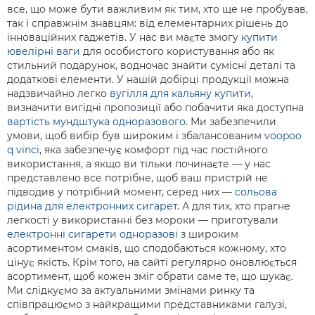
все, що може бути важливим як тим, хто ще не пробував,
так і справжнім знавцям: від елементарних рішень до
інноваційних гаджетів. У нас ви маєте змогу
купити
ювелірні ваги
для особистого користування або як
стильний подарунок, водночас знайти сумісні деталі та
додаткові елементи. У нашій добірці продукції можна
надзвичайно легко
вугілля для кальяну купити
,
визначити вигідні пропозиції або побачити яка доступна
вартість мундштука одноразового
. Ми забезпечили
умови, щоб вибір був широким і збалансованим
voopoo
q vinci
, яка забезпечує комфорт під час постійного
використання, а якщо ви тільки починаєте — у нас
представлено все потрібне, щоб ваш пристрій не
підводив у потрібний момент, серед них —
сольова
рідина для електронних сигарет
. А для тих, хто прагне
легкості у використанні без мороки — приготували
електронні сигарети одноразові
з широким
асортиментом смаків, що сподобаються кожному, хто
цінує якість. Крім того, на сайті регулярно оновлюється
асортимент, щоб кожен зміг обрати саме те, що шукає.
Ми слідкуємо за актуальними змінами ринку та
співпрацюємо з найкращими представниками галузі,