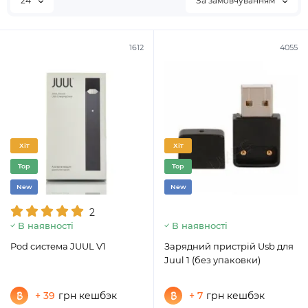
24
За замовчуванням
1612
4055
Хіт
Хіт
Top
Top
New
New
2
В наявності
В наявності
Pod система JUUL V1
Зарядний пристрій Usb для
Juul 1 (без упаковки)
+ 39
грн кешбэк
+ 7
грн кешбэк