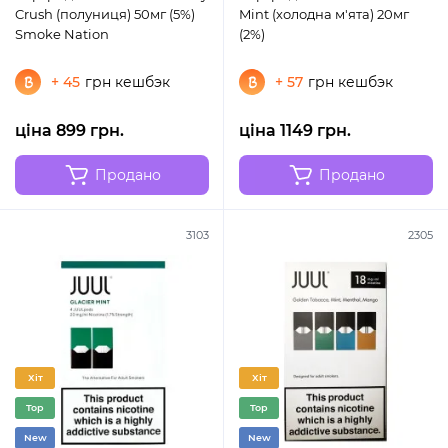
Crush (полуниця) 50мг (5%)
Mint (холодна м'ята) 20мг
Smoke Nation
(2%)
+ 45
грн кешбэк
+ 57
грн кешбэк
ціна 899 грн.
ціна 1149 грн.
Продано
Продано
3103
2305
Хіт
Хіт
Top
Top
New
New