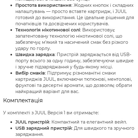
Простота використання
: Жодних кнопок і складних
налаштувань — просто вставте картридж, і JUUL
готовий до використання. Це ідеальне рішення для
початківців та досвідчених користувачів.
Технологія нікотинової солі
: Використовує
запатентовану технологію нікотинової солі, що
забезпечує м'який та насичений смак без різкого
удару по горлу.
Швидка зарядка
: Пристрій заряджається від USB-
порту всього за одну годину, забезпечуючи швидке
і зручне підзаряджання у будь-якому місці.
Вибір смаків
: Підтримує різноманітні смаки
картриджів JUUL, включаючи тютюнові, ментолові,
фруктові та десертні аромати, що дозволяє обрати
найкращий варіант для вас.
Комплектація
У комплекті з JUUL Версія 1 ви отримаєте:
JUUL пристрій
: Компактний та елегантний вейп.
USB зарядний пристрій
: Для швидкого та зручного
заряджання.