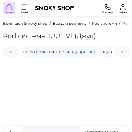
Головна
Меню
Контакти
Кабінет
Вейп шоп Smoky shop
Все для вейпінгу
Pod системи
Pod 
Pod система JUUL V1 (Джул)
<
>
електронні сигарети одноразові
одноразки во