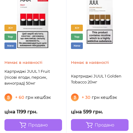
Хіт
Хіт
Top
Top
New
New
Немає в наявності
Немає в наявності
Картриджі JUUL 1 Fruit
Картриджі JUUL 1 Golden
(лісові ягоди, персик,
Tobacco 20мг
виноград) 50мг
+ 60
грн кешбэк
+ 30
грн кешбэк
ціна 1199 грн.
ціна 599 грн.
Продано
Продано