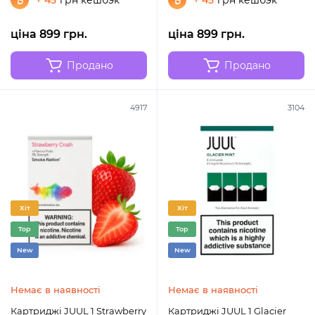
+ 45
грн кешбэк
+ 45
грн кешбэк
ціна 899 грн.
ціна 899 грн.
Продано
Продано
4917
3104
Хіт
Хіт
Top
Top
New
New
Немає в наявності
Немає в наявності
Картриджі JUUL 1 Strawberry
Картриджі JUUL 1 Glacier