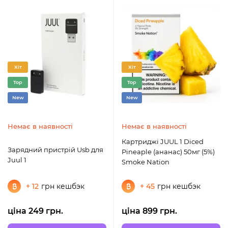
Хіт
Хіт
Top
Top
New
New
Немає в наявності
Немає в наявності
Картриджі JUUL 1 Diced
Зарядний пристрій Usb для
Pineaple (ананас) 50мг (5%)
Juul 1
Smoke Nation
+ 12
грн кешбэк
+ 45
грн кешбэк
ціна 249 грн.
ціна 899 грн.