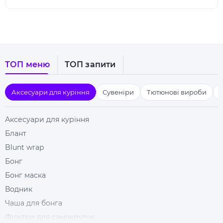
ТОП меню
ТОП запити
Аксесуари для куріння
Сувеніри
Тютюнові вироби
Аксесуари для куріння
Блант
Blunt wrap
Бонг
Бонг маска
Водник
Чаша для бонга
Фільтри для самокруток