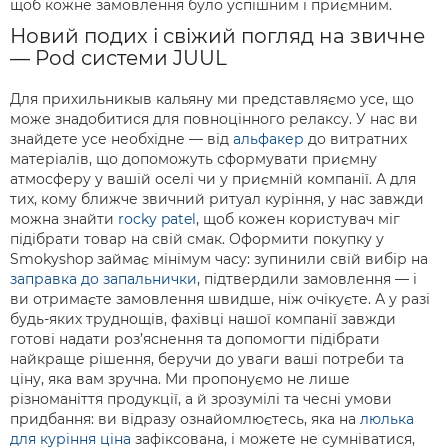
щоб кожне замовлення було успішним і приємним.
Новий подих і свіжий погляд на звичне
— Pod системи JUUL
Для прихильникыв кальяну ми представляємо усе, що
може знадобитися для повноцінного релаксу. У нас ви
знайдете усе необхідне — від
альфакер
до витратних
матеріалів, що допоможуть сформувати приємну
атмосферу у вашій оселі чи у приємній компанії. А для
тих, кому ближче звичний ритуал куріння, у нас завжди
можна знайти
rocky patel
, щоб кожен користувач міг
підібрати товар на свій смак. Оформити покупку у
Smokyshop займає мінімум часу: зупинили свій вибір на
заправка до запальнички
, підтвердили замовлення — і
ви отримаєте замовлення швидше, ніж очікуєте. А у разі
будь-яких труднощів, фахівці нашої компанії завжди
готові надати роз’яснення та допомогти підібрати
найкраще рішення, беручи до уваги ваші потреби та
ціну, яка вам зручна. Ми пропонуємо не лише
різноманіття продукції, а й зрозумілі та чесні умови
придбання: ви відразу ознайомлюєтесь, яка на
люлька
для куріння ціна
зафіксована, і можете не сумніватися,