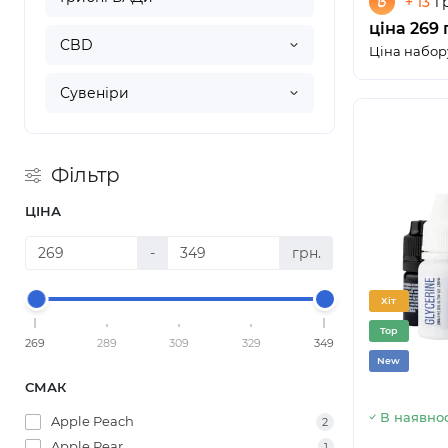
+ 13
г
ціна 269 
CBD
Ціна набору
Сувеніри
Фільтр
ЦІНА
-
грн.
Хіт
Top
269
289
309
329
349
New
СМАК
В наявнос
Apple Peach
2
Apple Pear
1