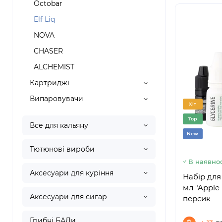
Octobar
Elf Liq
NOVA
CHASER
ALCHEMIST
Картриджі
Випаровувачи
Хіт
Top
Все для кальяну
New
Тютюнові вироби
В наявнос
Аксесуари для куріння
Набір для
мл "Apple
Аксесуари для сигар
персик
Грибні БАДи