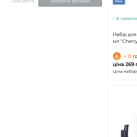
Скасувати
Виберіть фільтри
New
В наявнос
Набір для
мл "Cherr
+ 13
г
ціна 269 
Ціна набору