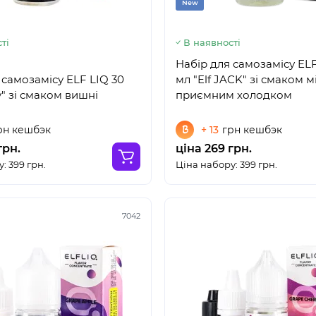
New
ті
В наявності
Набір для самозамісу ELF
 самозамісу ELF LIQ 30
мл "Elf JACK" зі смаком мі
y" зі смаком вишні
приємним холодком
рн кешбэк
+ 13
грн кешбэк
грн.
ціна 269 грн.
: 399 грн.
Ціна набору: 399 грн.
7042