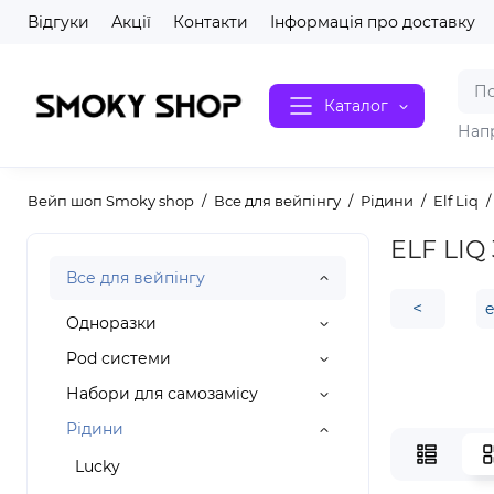
Відгуки
Акції
Контакти
Інформація про доставку
Каталог
Нап
Вейп шоп Smoky shop
Все для вейпінгу
Рідини
Elf Liq
ELF LIQ
Все для вейпінгу
<
e
Одноразки
Pod системи
Набори для самозамісу
Рідини
Lucky