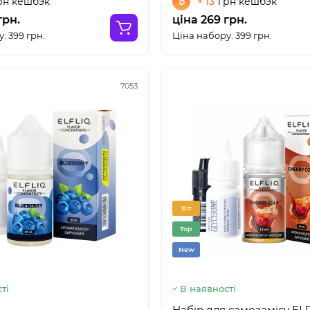
рн кешбэк
+ 13
грн кешбэк
грн.
ціна 269 грн.
: 399 грн.
Ціна набору: 399 грн.
7053
Хіт
Top
New
ті
В наявності
Набір для самозамісу ELF