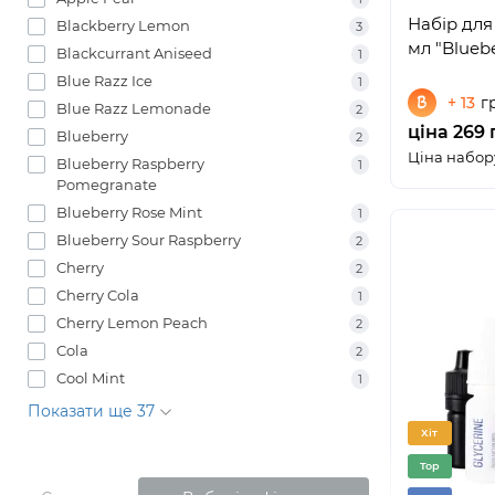
Набір для
Blackberry Lemon
3
мл "Blueb
Blackcurrant Aniseed
1
Blue Razz Ice
1
+ 13
г
Blue Razz Lemonade
2
ціна 269 
Blueberry
2
Ціна набору
Blueberry Raspberry
1
Pomegranate
Blueberry Rose Mint
1
Blueberry Sour Raspberry
2
Cherry
2
Cherry Cola
1
Cherry Lemon Peach
2
Cola
2
Cool Mint
1
Показати ще 37
Хіт
Top