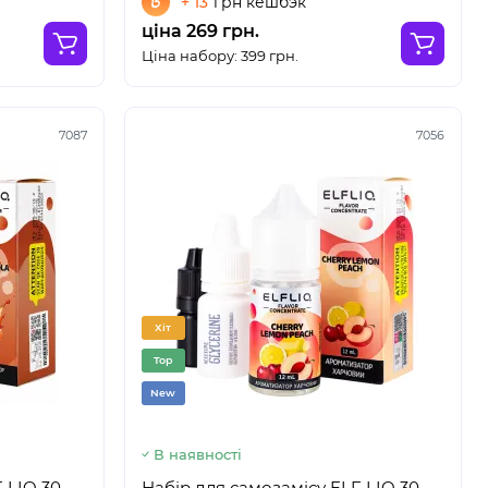
+ 13
грн кешбэк
ціна 269 грн.
Ціна набору: 399 грн.
7087
7056
Хіт
Top
New
В наявності
 LIQ 30
Набір для самозамісу ELF LIQ 30