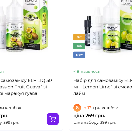
Хіт
Top
New
ті
В наявності
 самозамісу ELF LIQ 30
Набір для самозамісу ELF
assion Fruit Guava" зі
мл "Lemon Lime" зі смак
ві маракуя гуава
лайм
рн кешбэк
+ 13
грн кешбэк
грн.
ціна 269 грн.
: 399 грн.
Ціна набору: 399 грн.