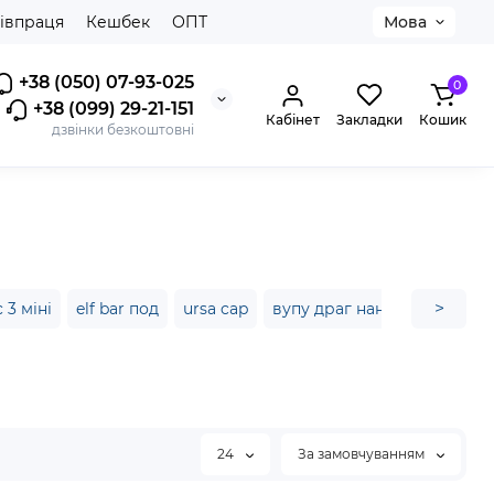
івпраця
Кешбек
ОПТ
Мова
+38 (050) 07-93-025
0
+38 (099) 29-21-151
Кабінет
Закладки
Кошик
дзвінки безкоштовні
>
 3 міні
elf bar под
ursa cap
вупу драг нано 2
ново 4
24
За замовчуванням