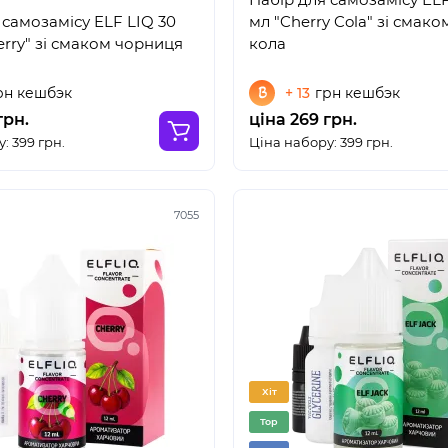
 самозамісу ELF LIQ 30
мл "Cherry Cola" зі смак
erry" зі смаком чорниця
кола
рн кешбэк
+ 13
грн кешбэк
грн.
ціна 269 грн.
: 399 грн.
Ціна набору: 399 грн.
7055
Хіт
Top