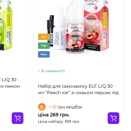
Хіт
Top
New
В наявності
 LIQ 30
ом лимон
Набір для самозамісу ELF LIQ 30
мл "Peach ice" зі смаком персик лід
+ 13
грн кешбэк
ціна 269 грн.
Ціна набору: 399 грн.