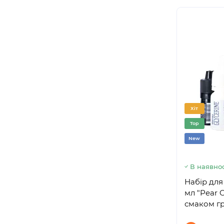
Хіт
Top
New
В наявнос
Набір для
мл "Pear 
смаком г