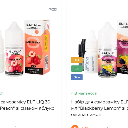
7050
Хіт
Top
New
ті
В наявності
 самозамісу ELF LIQ 30
Набір для самозамісу ELF
 Peach" зі смаком яблуко
мл "Blackberry Lemon" зі
ожина лимон