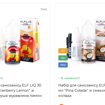
7043
Хіт
Top
New
ті
В наявності
 самозамісу ELF LIQ 30
Набір для самозамісу ELF
Cranberry Lemon" зі
мл "Pina Colada" зі смако
руша журавлина лимон
колада