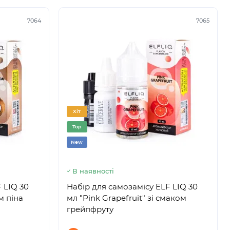
7064
7065
Хіт
Top
New
В наявності
 LIQ 30
Набір для самозамісу ELF LIQ 30
м піна
мл "Pink Grapefruit" зі смаком
грейпфруту