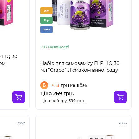
Хіт
Top
New
В наявності
 LIQ 30
ком
Набір для самозамісу ELF LIQ 30
мл "Grape" зі смаком винограду
+ 13
грн кешбэк
ціна 269 грн.
Ціна набору: 399 грн.
7062
7063