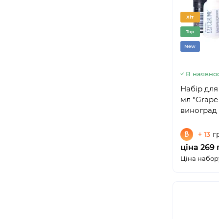
Хіт
Top
New
В наявнос
Набір для
мл "Grape
виноград
+ 13
г
ціна 269 
Ціна набору