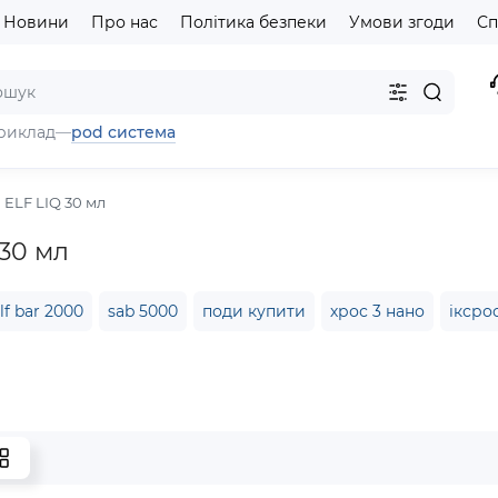
Новини
Про нас
Політика безпеки
Умови згоди
Сп
pod система
риклад
—
ELF LIQ 30 мл
 30 мл
lf bar 2000
sab 5000
поди купити
хрос 3 нано
іксрос