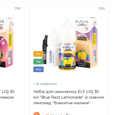
7051
7052
Хіт
Top
New
В наявності
 LIQ 30
Набір для самозамісу ELF LIQ 30
 смаком
мл "Blue Razz Lemonade" зі смаком
лимонад "блакитна малина"