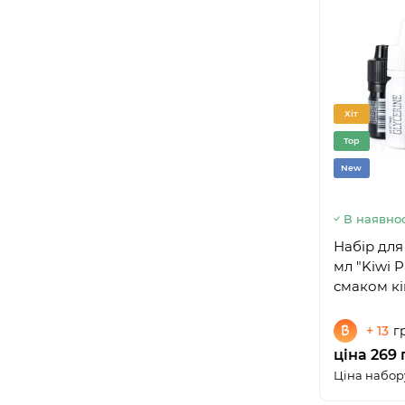
Хіт
Top
New
В наявнос
Набір для
мл "Kiwi P
смаком кі
+ 13
г
ціна 269 
Ціна набору