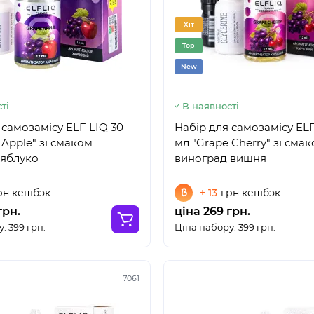
Хіт
Top
New
ті
В наявності
 самозамісу ELF LIQ 30
Набір для самозамісу ELF
 Apple" зі смаком
мл "Grape Cherry" зі сма
 яблуко
виноград вишня
рн кешбэк
+ 13
грн кешбэк
грн.
ціна 269 грн.
: 399 грн.
Ціна набору: 399 грн.
7061