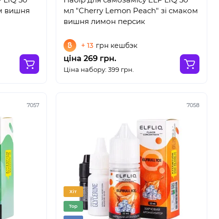
ом вишня
мл "Cherry Lemon Peach" зі смаком
вишня лимон персик
+ 13
грн кешбэк
ціна 269 грн.
Ціна набору: 399 грн.
7057
7058
Хіт
Top