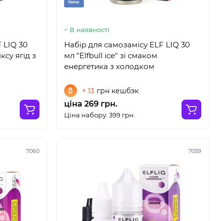
New
В наявності
 LIQ 30
Набір для самозамісу ELF LIQ 30
ксу ягід з
мл "Elfbull ice" зі смаком
енергетика з холодком
+ 13
грн кешбэк
ціна 269 грн.
Ціна набору: 399 грн.
7060
7059