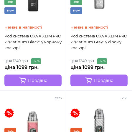
Top
Top
New
New
Немає в наявності
Немає в наявності
Pod система OXVA XLIM PRO
Pod система OXVA XLIM PRO
2 "Platinum Black" у чорному
2 "Platinum Gray" у сірому
кольорі
кольорі
ціна 1249 грн.
ціна 1249 грн.
-12 %
-12 %
ціна 1099 грн.
ціна 1099 грн.
Продано
Продано
3273
2171
Sale
Sale