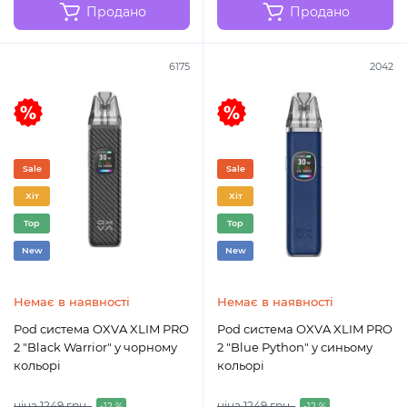
Продано
Продано
6175
2042
Sale
Sale
Хіт
Хіт
Top
Top
New
New
Немає в наявності
Немає в наявності
Pod система OXVA XLIM PRO
Pod система OXVA XLIM PRO
2 "Black Warrior" у чорному
2 "Blue Python" у синьому
кольорі
кольорі
ціна 1249 грн.
ціна 1249 грн.
-12 %
-12 %