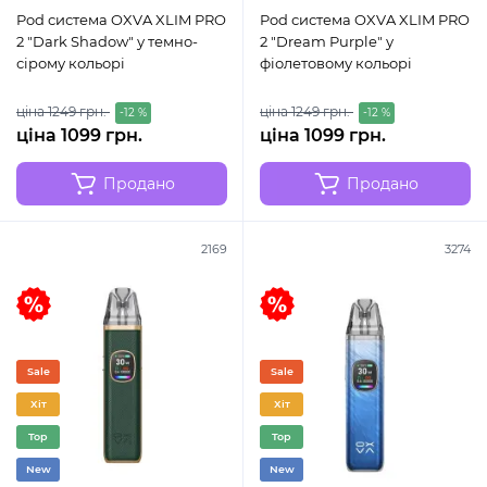
Pod система OXVA XLIM PRO
Pod система OXVA XLIM PRO
2 "Dark Shadow" у темно-
2 "Dream Purple" у
сірому кольорі
фіолетовому кольорі
ціна 1249 грн.
ціна 1249 грн.
-12 %
-12 %
ціна 1099 грн.
ціна 1099 грн.
Продано
Продано
2169
3274
Sale
Sale
Хіт
Хіт
Top
Top
New
New