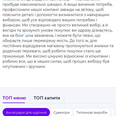
прибуде максимально швидко. А якщо виникне потреба,
професіонали нашої компанії завжди на зв'язку, щоб
пояснити деталі і допомогти визначитися з найкращим
вибором, щоб усе відповідало вашим потребам і
фінансам. Ми створюємо не просто великий вибір, а й
вигідні та зрозумілі умови покупки: ви одразу дізнаєтесь,
яка на
бонг ціна
зазначена, і можете бути певні, що
обираєте лише перевірену якість. До того ж, для
постійних відвідувачів магазину пропонуються знижки та
додаткові переваги, щоб робити покупки стало ще
приємніше. Ми високо цінуємо відносини із клієнтами і
робимо все, що в наших силах, щоб процес вибору був
інтуїтивним і зручним.
ТОП меню
ТОП запити
Аксесуари для куріння
Сувеніри
Тютюнові вироби