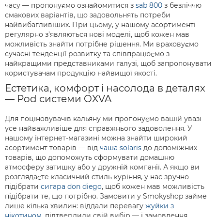
часу — пропонуємо ознайомитися з
sab 800
з безліччю
смакових варіантів, що задовольнять потреби
найвибагливіших. При цьому, у нашому асортименті
регулярно з’являються нові моделі, щоб кожен мав
можливість знайти потрібне рішення. Ми враховуємо
сучасні тенденції розвитку та співпрацюємо з
найкращими представниками галузі, щоб запропонувати
користувачам продукцію найвищої якості.
Естетика, комфорт і насолода в деталях
— Pod системи OXVA
Для поціновувачів кальяну ми пропонуємо вашій увазі
усе найважливіше для справжнього задоволення. У
нашому інтернет-магазині можна знайти широкий
асортимент товарів — від
чаша solaris
до допоміжних
товарів, що допоможуть сформувати домашню
атмосферу затишку або у дружній компанії. А якщо ви
розглядаєте класичний стиль куріння, у нас зручно
підібрати
сигара don diego
, щоб кожен мав можливість
підібрати те, що потрібно. Замовити у Smokyshop займе
лише кілька хвилин: віддали перевагу
жуйки з
нікотином
, підтвердили свій вибір — і замовлення