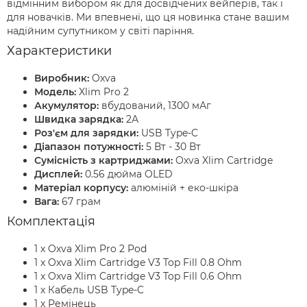
відмінним вибором як для досвідчених вейперів, так і
для новачків. Ми впевнені, що ця новинка стане вашим
надійним супутником у світі паріння.
Характеристики
Виробник:
Oxva
Модель:
Xlim Pro 2
Акумулятор:
вбудований, 1300 мАг
Швидка зарядка:
2А
Роз'єм для зарядки:
USB Type-C
Діапазон потужності:
5 Вт - 30 Вт
Сумісність з картриджами:
Oxva Xlim Cartridge
Дисплей:
0.56 дюйма OLED
Матеріал корпусу:
алюміній + еко-шкіра
Вага:
67 грам
Комплектація
1 x Oxva Xlim Pro 2 Pod
1 x Oxva Xlim Cartridge V3 Top Fill 0.8 Ohm
1 x Oxva Xlim Cartridge V3 Top Fill 0.6 Ohm
1 x Кабель USB Type-C
1 x Ремінець