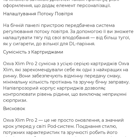
оформлення, що додає елемент персоналізації.
Налаштування Потоку Повітря
На бічній панелі пристрою передбачена система
регулювання потоку повітря. За допомогою її ви зможете
налаштувати тягу під свої вподобання — від більш тугої,
як у сигарети, до вільної для DL-паріння.
Сумісність з Картриджами
Oxva Xlim Pro 2 сумісна з усією серією картриджів Oxva
Xlim, які зарекомендували себе як одні з найкращих на
ринку. Вони забезпечують відмінну передачу смаку,
мінімальну кількість протікань та зручну бічну заправку.
Напівпрозорий корпус картриджів дозволяє
контролювати рівень рідини, що виключає неприємні
сюрпризи.
Висновок
Oxva Xlim Pro 2 — це не просто оновлення, а значний
крок уперед у світі Pod-систем. Поєднання стилю,
потужних характеристик та зручності робить його