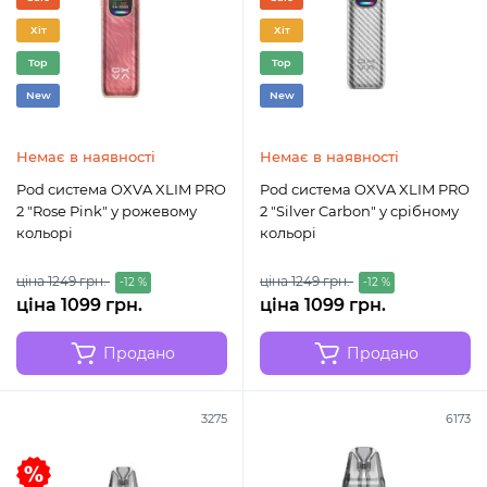
Хіт
Хіт
Top
Top
New
New
Немає в наявності
Немає в наявності
Pod система OXVA XLIM PRO
Pod система OXVA XLIM PRO
2 "Rose Pink" у рожевому
2 "Silver Carbon" у срібному
кольорі
кольорі
ціна 1249 грн.
ціна 1249 грн.
-12 %
-12 %
ціна 1099 грн.
ціна 1099 грн.
Продано
Продано
3275
6173