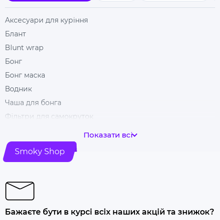
Аксесуари для куріння
Блант
Blunt wrap
Бонг
Бонг маска
Водник
Чаша для бонга
Фільтри для самокруток
Гільзи для цигарок
Показати всі
Гріндери
Smoky Shop
Ковпак для куріння
Машинка для самокрутки
Купити папір для самокруток
Попільничка
Бажаєте бути в курсі всіх наших акцій та знижок?
Купити люльку для куріння