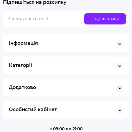
Підпишіться на розсилку
Люлька для куріння набір
Скляна трубка для куріння
Підписатися
Купити ювелірні ваги
Газ для запальничок
Запальничка
Інформація
Гільйотина для сигар
Кбд
Категорії
Додатково
Особистий кабінет
с 09:00 до 21:00