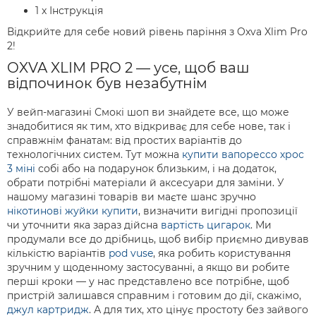
1 x Інструкція
Відкрийте для себе новий рівень паріння з Oxva Xlim Pro
2!
OXVA XLIM PRO 2 — усе, щоб ваш
відпочинок був незабутнім
У вейп-магазині Смокі шоп ви знайдете все, що може
знадобитися як тим, хто відкриває для себе нове, так і
справжнім фанатам: від простих варіантів до
технологічних систем. Тут можна
купити вапорессо хрос
3 міні
собі або на подарунок близьким, і на додаток,
обрати потрібні матеріали й аксесуари для заміни. У
нашому магазині товарів ви маєте шанс зручно
нікотинові жуйки купити
, визначити вигідні пропозиції
чи уточнити яка зараз дійсна
вартість цигарок
. Ми
продумали все до дрібниць, щоб вибір приємно дивував
кількістю варіантів
pod vuse
, яка робить користування
зручним у щоденному застосуванні, а якщо ви робите
перші кроки — у нас представлено все потрібне, щоб
пристрій залишався справним і готовим до дії, скажімо,
джул картридж
. А для тих, хто цінує простоту без зайвого