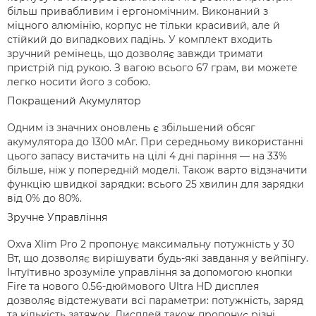
більш привабливим і ергономічним. Виконаний з
міцного алюмінію, корпус не тільки красивий, але й
стійкий до випадкових падінь. У комплект входить
зручний ремінець, що дозволяє завжди тримати
пристрій під рукою. З вагою всього 67 грам, ви можете
легко носити його з собою.
Покращений Акумулятор
Одним із значних оновлень є збільшений обсяг
акумулятора до 1300 мАг. При середньому використанні
цього запасу вистачить на цілі 4 дні паріння — на 33%
більше, ніж у попередній моделі. Також варто відзначити
функцію швидкої зарядки: всього 25 хвилин для зарядки
від 0% до 80%.
Зручне Управління
Oxva Xlim Pro 2 пропонує максимальну потужність у 30
Вт, що дозволяє вирішувати будь-які завдання у вейпінгу.
Інтуїтивно зрозуміле управління за допомогою кнопки
Fire та нового 0.56-дюймового Ultra HD дисплея
дозволяє відстежувати всі параметри: потужність, заряд
та кількість затяжок. Дисплей також пропонує різні