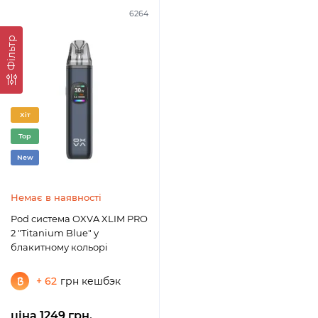
6264
Фільтр
Хіт
Top
New
Немає в наявності
Pod система OXVA XLIM PRO
2 "Titanium Blue" у
блакитному кольорі
+ 62
грн кешбэк
ціна 1249 грн.