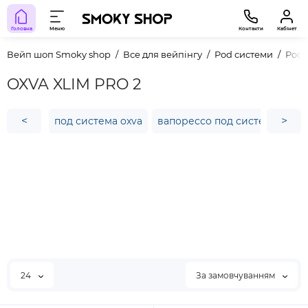
Головна
Меню
Контакти
Кабінет
Вейп шоп Smoky shop
Все для вейпінгу
Pod системи
Pod 
OXVA XLIM PRO 2
<
>
под система oxva
вапорессо под система
los
24
За замовчуванням