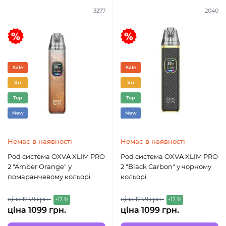
3277
2040
Sale
Sale
Хіт
Хіт
Top
Top
New
New
Немає в наявності
Немає в наявності
Pod система OXVA XLIM PRO
Pod система OXVA XLIM PRO
2 "Amber Orange" у
2 "Black Carbon" у чорному
помаранчевому кольорі
кольорі
ціна 1249 грн.
ціна 1249 грн.
-12 %
-12 %
ціна 1099 грн.
ціна 1099 грн.