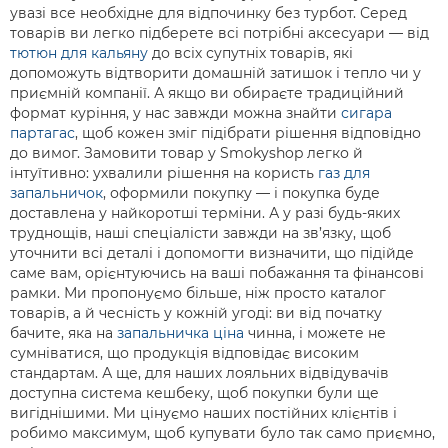
увазі все необхідне для відпочинку без турбот. Серед
товарів ви легко підберете всі потрібні аксесуари — від
тютюн для кальяну
до всіх супутніх товарів, які
допоможуть відтворити домашній затишок і тепло чи у
приємній компанії. А якщо ви обираєте традиційний
формат куріння, у нас завжди можна знайти
сигара
партагас
, щоб кожен зміг підібрати рішення відповідно
до вимог. Замовити товар у Smokyshop легко й
інтуїтивно: ухвалили рішення на користь
газ для
запальничок
, оформили покупку — і покупка буде
доставлена у найкоротші терміни. А у разі будь-яких
труднощів, наші спеціалісти завжди на зв’язку, щоб
уточнити всі деталі і допомогти визначити, що підійде
саме вам, орієнтуючись на ваші побажання та фінансові
рамки. Ми пропонуємо більше, ніж просто каталог
товарів, а й чесність у кожній угоді: ви від початку
бачите, яка на
запальничка ціна
чинна, і можете не
сумніватися, що продукція відповідає високим
стандартам. А ще, для наших лояльних відвідувачів
доступна система кешбеку, щоб покупки були ще
вигіднішими. Ми цінуємо наших постійних клієнтів і
робимо максимум, щоб купувати було так само приємно,