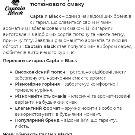
тютюнового смаку
Captain Black
– один з найвідоміших брендів
сигарил, що славиться своїм м’яким,
ароматним і збалансованим смаком. Ці сигарили
виготовлені з відбірних сортів тютюну та мають легку,
приємну тягу. Завдяки різноманіттю ароматів та якісній
обгортці,
Captain Black
став популярним вибором серед
любителів витонченого куріння.
Переваги сигарил Captain Black
Високоякісний тютюн
– ретельно відібрані листи
забезпечують насичений смак та аромат.
Рівномірне горіння
– забезпечує комфортне і
тривале куріння.
Різноманітність смаків
– класичні та ароматизовані
варіанти на будь-який смак.
Елегантний формат
– зручно носити з собою та
використовувати в будь-який момент.
Популярний бренд
– відоме ім’я, що гарантує
якість.
Чому обирають Captain Black?