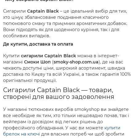
Сигарили
Captain Black
– це ідеальний вибір для тих,
хто цінує збалансоване поєднання класичного
тютюнового смаку та приємних ароматичних добавок.
Вони підходять як для щоденного куріння, так і для
особливих випадків.
Де купити, доставка та оплата
Купити
сигарили Captain Black
можна в інтернет-
магазині
Смоки Шоп
(
smoky-shop.com.ua
), де на вас
чекають доступні ціни, широкий асортимент, швидка
доставка по Києву та всій Україні, а також гарантія 100%
оригінальної продукції.
Сигарили Captain Black — товари,
створені для вашого задоволення
У магазині тютюнових виробів smokyshop ви знайдете
все необхідне як тим, хто тільки нещовадно почав, так і
вейперам із досвідом: від легких рішень до
професійного обладнання. У нас ви можете
купити
брелок на ключі
для власних потреб чи щоб зробити