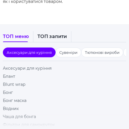
як і користуватися товаром.
ТОП меню
ТОП запити
Аксесуари для куріння
Сувеніри
Тютюнові вироби
Аксесуари для куріння
Блант
Blunt wrap
Бонг
Бонг маска
Водник
Чаша для бонга
Фільтри для самокруток