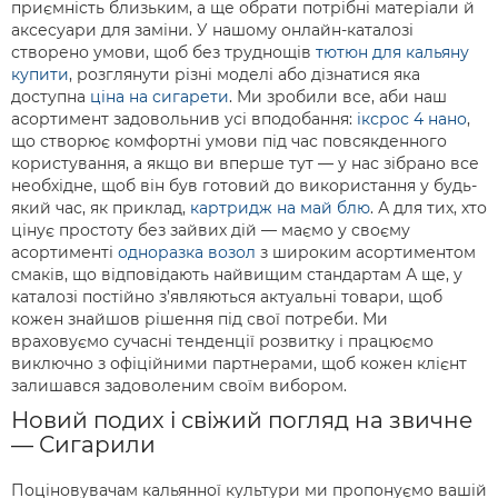
приємність близьким, а ще обрати потрібні матеріали й
аксесуари для заміни. У нашому онлайн-каталозі
створено умови, щоб без труднощів
тютюн для кальяну
купити
, розглянути різні моделі або дізнатися яка
доступна
ціна на сигарети
. Ми зробили все, аби наш
асортимент задовольнив усі вподобання:
іксрос 4 нано
,
що створює комфортні умови під час повсякденного
користування, а якщо ви вперше тут — у нас зібрано все
необхідне, щоб він був готовий до використання у будь-
який час, як приклад,
картридж на май блю
. А для тих, хто
цінує простоту без зайвих дій — маємо у своєму
асортименті
одноразка возол
з широким асортиментом
смаків, що відповідають найвищим стандартам А ще, у
каталозі постійно з’являються актуальні товари, щоб
кожен знайшов рішення під свої потреби. Ми
враховуємо сучасні тенденції розвитку і працюємо
виключно з офіційними партнерами, щоб кожен клієнт
залишався задоволеним своїм вибором.
Новий подих і свіжий погляд на звичне
— Сигарили
Поціновувачам кальянної культури ми пропонуємо вашій