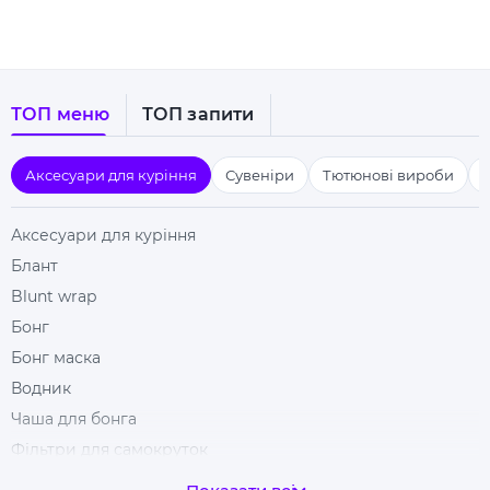
ТОП меню
ТОП запити
Аксесуари для куріння
Сувеніри
Тютюнові вироби
Аксесуари для куріння
Блант
Blunt wrap
Бонг
Бонг маска
Водник
Чаша для бонга
Фільтри для самокруток
Гільзи для цигарок