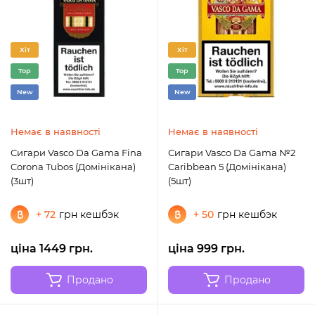
Хіт
Хіт
Top
Top
New
New
Немає в наявності
Немає в наявності
Сигари Vasco Da Gama Fina
Сигари Vasco Da Gama №2
Corona Tubos (Домінікана)
Caribbean 5 (Домінікана)
(3шт)
(5шт)
+ 72
грн кешбэк
+ 50
грн кешбэк
ціна 1449 грн.
ціна 999 грн.
Продано
Продано