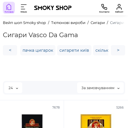
Головна
Меню
Контакти
Кабінет
Вейп шоп Smoky shop
Тютюнові вироби
Сигари
Сигари V
Сигари Vasco Da Gama
<
>
пачка цигарок
сигарети київ
скільки кошту
24
За замовчуванням
7678
5266