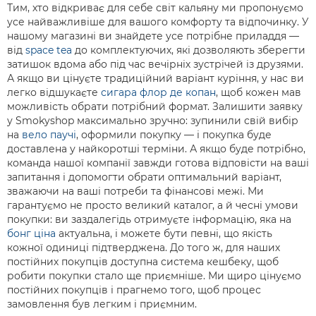
Тим, хто відкриває для себе світ кальяну ми пропонуємо
усе найважливіше для вашого комфорту та відпочинку. У
нашому магазині ви знайдете усе потрібне приладдя —
від
space tea
до комплектуючих, які дозволяють зберегти
затишок вдома або під час вечірніх зустрічей із друзями.
А якщо ви цінуєте традиційний варіант куріння, у нас ви
легко відшукаєте
сигара флор де копан
, щоб кожен мав
можливість обрати потрібний формат. Залишити заявку
у Smokyshop максимально зручно: зупинили свій вибір
на
вело паучі
, оформили покупку — і покупка буде
доставлена у найкоротші терміни. А якщо буде потрібно,
команда нашої компанії завжди готова відповісти на ваші
запитання і допомогти обрати оптимальний варіант,
зважаючи на ваші потреби та фінансові межі. Ми
гарантуємо не просто великий каталог, а й чесні умови
покупки: ви заздалегідь отримуєте інформацію, яка на
бонг ціна
актуальна, і можете бути певні, що якість
кожної одиниці підтверджена. До того ж, для наших
постійних покупців доступна система кешбеку, щоб
робити покупки стало ще приємніше. Ми щиро цінуємо
постійних покупців і прагнемо того, щоб процес
замовлення був легким і приємним.