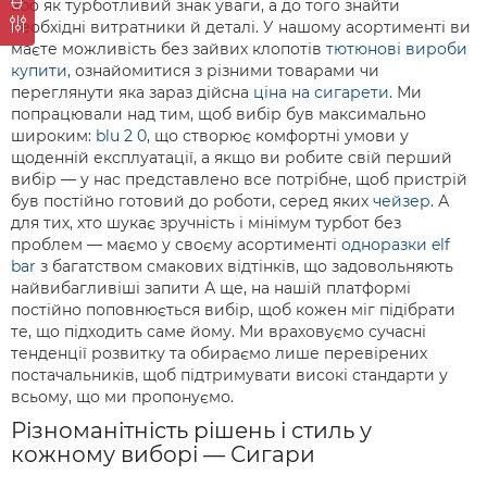
або як турботливий знак уваги, а до того знайти
необхідні витратники й деталі. У нашому асортименті ви
маєте можливість без зайвих клопотів
тютюнові вироби
купити
, ознайомитися з різними товарами чи
переглянути яка зараз дійсна
ціна на сигарети
. Ми
попрацювали над тим, щоб вибір був максимально
широким:
blu 2 0
, що створює комфортні умови у
щоденній експлуатації, а якщо ви робите свій перший
вибір — у нас представлено все потрібне, щоб пристрій
був постійно готовий до роботи, серед яких
чейзер
. А
для тих, хто шукає зручність і мінімум турбот без
проблем — маємо у своєму асортименті
одноразки elf
bar
з багатством смакових відтінків, що задовольняють
найвибагливіші запити А ще, на нашій платформі
постійно поповнюється вибір, щоб кожен міг підібрати
те, що підходить саме йому. Ми враховуємо сучасні
тенденції розвитку та обираємо лише перевірених
постачальників, щоб підтримувати високі стандарти у
всьому, що ми пропонуємо.
Різноманітність рішень і стиль у
кожному виборі — Сигари