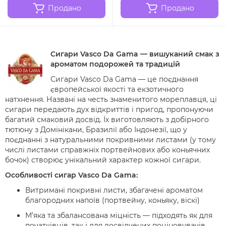
Продано
Продано
Сигари Vasco Da Gama — вишуканий смак з
ароматом подорожей та традицій
Сигари
Vasco Da Gama
— це поєднання
європейської якості та екзотичного
натхнення. Названі на честь знаменитого мореплавця, ці
сигари передають дух відкриттів і пригод, пропонуючи
багатий смаковий досвід. Їх виготовляють з добірного
тютюну з Домінікани, Бразилії або Індонезії, що у
поєднанні з натуральними покривними листами (у тому
числі листами справжніх портвейнових або коньячних
бочок) створює унікальний характер кожної сигари.
Особливості сигар Vasco Da Gama:
Витримані покривні листи, збагачені ароматом
благородних напоїв (портвейну, коньяку, віскі)
М’яка та збалансована міцність — підходять як для
початківців, так і для досвідчених поціновувачів