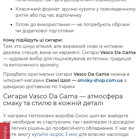
Класичний формат: зручно курити у повсякденному
ритмі або під час відпочинку
Готові до використання — не потребують обрізки
чи додаткової підготовки
Кому підійдуть ці сигари:
Тим, хто цінує м’який, але виразний смак із нотками
дерева, спецій, вина чи карамелі. Сигари
Vasco Da Gama
— чудовий вибір для поціновувачів естетики, традицій
та витонченого аромату.
Придбати оригінальні сигари
Vasco Da Gama
можна в
інтернет-магазині
Смокі Шоп
—
smoky-shop.com.ua
з
швидкою доставкою по Україні
Сигари Vasco Da Gama — атмосфера
смаку та стилю в кожній деталі
У магазині тютюнових виробів Смокі шоп ви знайдете
все необхідне як стартуючим, так і вейперам із досвідом:
від легких рішень до професійного обладнання. У нас ви
Фільтр
маєте змогу
купити іксрос 3 міні
для власної насолоди