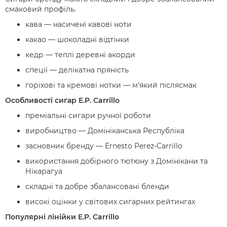
смаковий профіль.
кава — насичені кавові ноти
какао — шоколадні відтінки
кедр — теплі деревні акорди
спеції — делікатна пряність
горіхові та кремові нотки — м’який післясмак
Особливості сигар E.P. Carrillo
преміальні сигари ручної роботи
виробництво — Домініканська Республіка
засновник бренду — Ernesto Perez-Carrillo
використання добірного тютюну з Домінікани та
Нікарагуа
складні та добре збалансовані бленди
високі оцінки у світових сигарних рейтингах
Популярні лінійки E.P. Carrillo