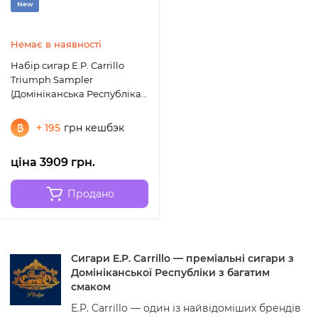
New
Немає в наявності
Набір сигар E.P. Carrillo
Triumph Sampler
(Домініканська Республіка)
(3 шт)
+ 195
грн кешбэк
ціна 3909 грн.
Продано
Сигари E.P. Carrillo — преміальні сигари з
Домініканської Республіки з багатим
смаком
E.P. Carrillo — один із найвідоміших брендів