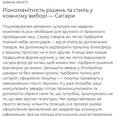
рівень якості.
Різноманітність рішень та стиль у
кожному виборі — Сигари
Поціновувачам кальянної культури ми надаємо
можливість все необхідне для зручного й приємного
проведення часу. Серед товарів ви легко підберете
повний набір аксесуарів — від
al shaha
до допоміжних
товарів, які допоможуть відтворити приємну атмосферу
у вашому просторі чи в колі друзів. А якщо вам краще
традиційна форма куріння, у нас ви легко відшукаєте
сигара флор де копан
, щоб кожен зміг підібрати рішення
відповідно до вимог. Залишити заявку у Smokyshop
швидко та без зайвих зусиль: підібрали
тютюн для
сигарет
, оформили покупку — і покупку привезуть у
максимально стислі терміни. А у разі потреби, наші
консультанти завжди готові проконсультувати та
допомогти обрати саме те, що потрібно, орієнтуючись на
те, що вам зручно та вигідно. Ми представляємо не
просто велику кількість позицій, а й прозорі умови
оформлення замовлення: ви заздалегідь отримуєте
інформацію, яка на
люлька для куріння ціна
встановлена,