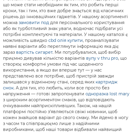
що може стати необхідним як тим, хто робить перші
кроки, так і тим, хто вже добре знається: від класичних
рішень до інноваційних гаджетів. У нашому асортименті
можна
замовити под
для персонального користування
або як турботливий знак уваги, водночас підібрати усі
потрібні комплектуючі та матеріали. У нашому каталозі є
можливість швидко
cbd олія купити
, проаналізувати
наявні варіанти або переглянути інформацію яка діє
зараз
вартість сигарет
. Ми потурбувалися, щоб вибір
приємно дивував кількістю варіантів
вупу v thru pro
, що
створює комфортні умови під час щоденного
використання, а якщо ви вперше тут — у нас
представлено все потрібне, щоб пристрій завжди
залишався у відмінному стані, серед яких
картридж
смок
. А для тих, хто любить, коли все просто без
напруження — готові запропонувати
одноразка lost mary
з широким асортиментом смаків, що відповідають
очікуванням найприскіпливіших. Також, на нашій
платформі постійно з’являються свіжі новинки, щоб
кожен знайшов варіант до свого смаку. Ми йдемо в ногу
з часом та співпрацюємо лише з надійними
виробниками, щоб наші товари відбивали найвищий