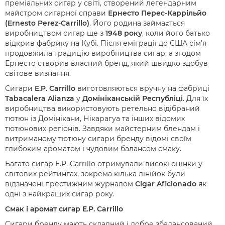
преміальних сигар у світі, створений легендарним
майстром сигарної справи
Ернесто Перес-Каррільйо
(Ernesto Perez-Carrillo)
. Його родина займається
виробництвом сигар ще з
1948 року
, коли його батько
відкрив фабрику на Кубі. Після еміграції до США сім’я
продовжила традицію виробництва сигар, а згодом
Ернесто створив власний бренд, який швидко здобув
світове визнання.
Сигари
E.P. Carrillo
виготовляються вручну на фабриці
Tabacalera Alianza
у
Домініканській Республіці
. Для їх
виробництва використовують ретельно відібраний
тютюн із Домінікани, Нікарагуа та інших відомих
тютюнових регіонів. Завдяки майстерним блендам і
витриманому тютюну сигари бренду відомі своїм
глибоким ароматом і чудовим балансом смаку.
Багато сигар E.P. Carrillo отримували високі оцінки у
світових рейтингах, зокрема кілька лінійок були
відзначені престижним журналом
Cigar Aficionado
як
одні з найкращих сигар року.
Смак і аромат сигар E.P. Carrillo
Сигари бренду мають складний і добре збалансований