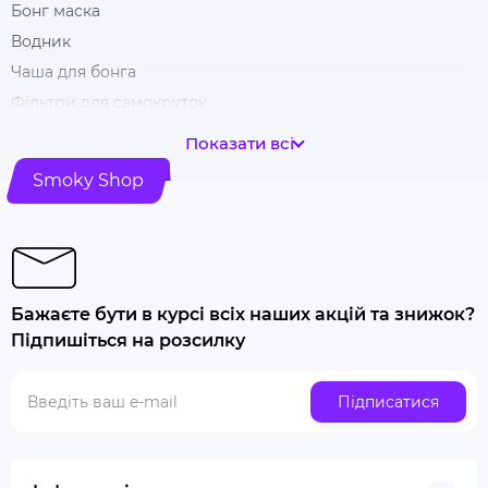
Бонг маска
Водник
Чаша для бонга
Фільтри для самокруток
Гільзи для цигарок
Показати всі
Гріндери
Smoky Shop
Ковпак для куріння
Машинка для самокрутки
Купити папір для самокруток
Попільничка
Бажаєте бути в курсі всіх наших акцій та знижок?
Купити люльку для куріння
Підпишіться на розсилку
Люлька для куріння набір
Скляна трубка для куріння
Підписатися
Купити ювелірні ваги
Газ для запальничок
Запальничка