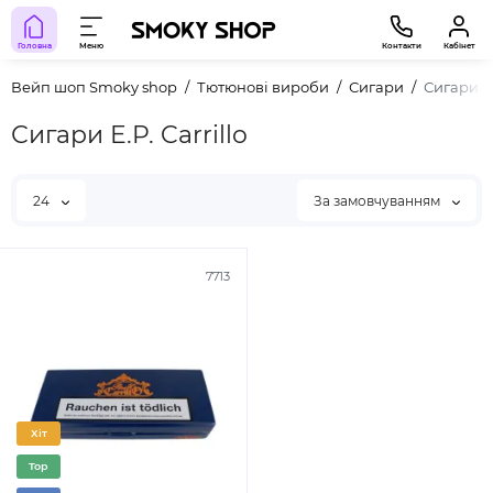
Головна
Меню
Контакти
Кабінет
Вейп шоп Smoky shop
Тютюнові вироби
Сигари
Сигари E.
Сигари E.P. Carrillo
24
За замовчуванням
7713
Хіт
Top