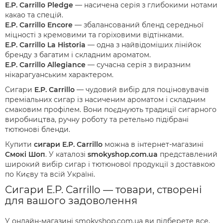
E.P. Carrillo Pledge
— насичена серія з глибокими нотами
какао та спецій.
E.P. Carrillo Encore
— збалансований бленд середньої
міцності з кремовими та горіховими відтінками.
E.P. Carrillo La Historia
— одна з найвідоміших лінійок
бренду з багатим і складним ароматом.
E.P. Carrillo Allegiance
— сучасна серія з виразним
нікарагуанським характером.
Сигари
E.P. Carrillo
— чудовий вибір для поціновувачів
преміальних сигар із насиченим ароматом і складним
смаковим профілем. Вони поєднують традиції сигарного
виробництва, ручну роботу та ретельно підібрані
тютюнові бленди.
Купити
сигари E.P. Carrillo
можна в інтернет-магазині
Смокі Шоп
. У каталозі
smokyshop.com.ua
представлений
широкий вибір сигар і тютюнової продукції з доставкою
по Києву та всій Україні.
Сигари E.P. Carrillo — товари, створені
для вашого задоволення
У онлайн-магазині smokyshop.com.ua ви підберете все,