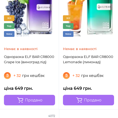
Хіт
Хіт
Top
Top
New
New
Немає в наявності
Немає в наявності
Одноразка ELF BAR CR8000
Одноразка ELF BAR CR8000
Grape Ice (виноград лід)
Lemonade (лимонад)
+ 32
грн кешбэк
+ 32
грн кешбэк
ціна 649 грн.
ціна 649 грн.
Продано
Продано
4072