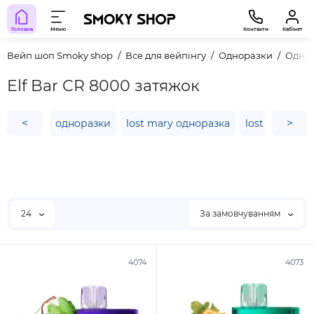
Головна
Меню
Контакти
Кабінет
Вейп шоп Smoky shop
Все для вейпінгу
Одноразки
Однор
Elf Bar CR 8000 затяжок
<
>
одноразки
lost mary одноразка
lost mary os 
24
За замовчуванням
4074
4073