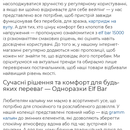
насолоджуватися зручністю у регулярному користуванні,
а якщо ви щойно відкриваєте для себе вейпінг — у нас
представлено все потрібне, щоб пристрій завжди
функціонував без перебоїв, для зразка,
картридж на
вупу
. А для тих, хто цінує комфорт без клопотів без
напруження — пропонуємо ознайомитися з
elf bar 15000
із різноманіттям смакових рішень, які оцінять навіть
досвідчені користувачі. До того ж, у нашому інтернет-
магазині регулярно додаються нові пропозиції, щоб
кожен міг знайти те, що відповідає його потребам. Ми
орієнтуємося на актуальні тренди та обираємо лише
перевірених постачальників, щоб наші товари відбивали
найвищий рівень якості.
Сучасні рішення та комфорт для будь-
яких переваг — Одноразки Elf Bar
Любителям кальяну ми маємо в асортименті усе, що
потрібно для спокійного та розслабленого дозвілля. У
нашій колекції представлені повний набір — від
gramm
кальян
до змінних елементів, які дозволяють зберегти
спокійну атмосферу вдома або під час зустрічей із
друзями. А для тих, кому ближче традиційний підхід до