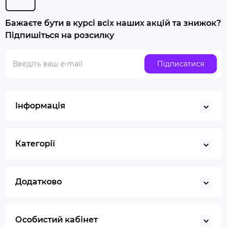
Попільничка
Бажаєте бути в курсі всіх наших акцій та знижок?
Купити люльку для куріння
Підпишіться на розсилку
Люлька для куріння набір
Скляна трубка для куріння
Підписатися
Купити ювелірні ваги
Газ для запальничок
Запальничка
Інформація
Гільйотина для сигар
Кбд
Категорії
Додатково
Особистий кабінет