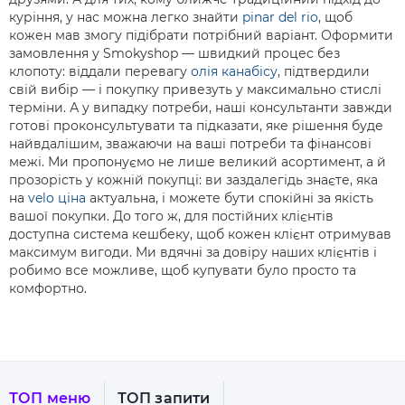
куріння, у нас можна легко знайти
pinar del rio
, щоб
кожен мав змогу підібрати потрібний варіант. Оформити
замовлення у Smokyshop — швидкий процес без
клопоту: віддали перевагу
олія канабісу
, підтвердили
свій вибір — і покупку привезуть у максимально стислі
терміни. А у випадку потреби, наші консультанти завжди
готові проконсультувати та підказати, яке рішення буде
найвдалішим, зважаючи на ваші потреби та фінансові
межі. Ми пропонуємо не лише великий асортимент, а й
прозорість у кожній покупці: ви заздалегідь знаєте, яка
на
velo ціна
актуальна, і можете бути спокійні за якість
вашої покупки. До того ж, для постійних клієнтів
доступна система кешбеку, щоб кожен клієнт отримував
максимум вигоди. Ми вдячні за довіру наших клієнтів і
робимо все можливе, щоб купувати було просто та
комфортно.
ТОП меню
ТОП запити