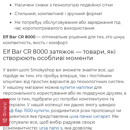
Насичені смаки з технологією подвійної сітки
Стильний, компактний і зручний формат
Не потребує обслуговування або заряджання під
час короткотривалого використання
Elf Bar CR 8000
— оптимальне рішення для тих, хто цінує
компактність, якість і комфорт.
Elf Bar CR 8000 затяжок — товари, які
створюють особливі моменти
У вейп-шопі Smokyshop ви зможете знайти все, що
підійде як тим, хто пробує вперше, так і постійним
клієнтам: від простих варіантів до технологічних систем.
У нашому магазині можна
купити наліпки
для
персонального користування або як подарунок друзям, а
разом із тим, підібрати усі потрібні комплектуючі та
Фільтр
матеріали. У нашій колекції ми даємо змогу швидко
ельф бар 1500 купити
, роздивитися різні пропозиції чи
подивитися яка представлена
ціна пачки сигарет
. Ми
підготували все, щоб вибір радував своєю
різноманітністю:
ursa nano s
, яка дозволяє