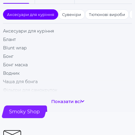
Аксесуари для куріння
Сувеніри
Тютюнові вироби
Аксесуари для куріння
Блант
Blunt wrap
Бонг
Бонг маска
Водник
Чаша для бонга
Фільтри для самокруток
Гільзи для цигарок
Показати всі
Гріндери
Smoky Shop
Ковпак для куріння
Машинка для самокрутки
Купити папір для самокруток