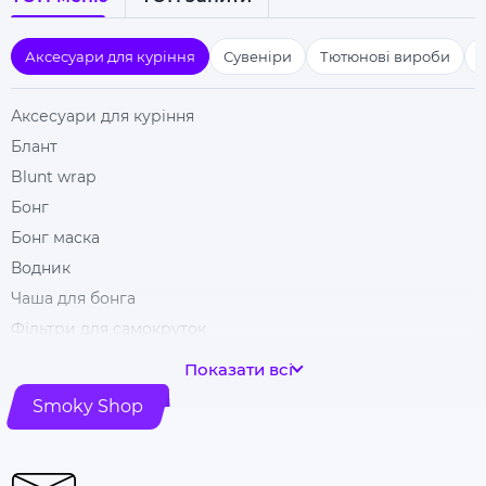
Аксесуари для куріння
Сувеніри
Тютюнові вироби
Аксесуари для куріння
Блант
Blunt wrap
Бонг
Бонг маска
Водник
Чаша для бонга
Фільтри для самокруток
Гільзи для цигарок
Показати всі
Гріндери
Smoky Shop
Ковпак для куріння
Машинка для самокрутки
Купити папір для самокруток