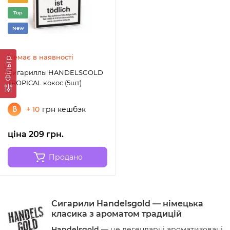
Top
New
Немає в наявності
Фільтр
Сигариллы HANDELSGOLD
TROPICAL кокос (5шт)
+ 10
грн кешбэк
ціна 209 грн.
Продано
Сигарили Handelsgold — німецька
класика з ароматом традицій
Handelsgold
— це легендарні ароматизовані