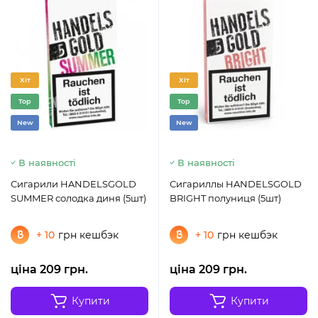
Хіт
Хіт
Top
Top
New
New
В наявності
В наявності
Сигарили HANDELSGOLD
Сигариллы HANDELSGOLD
SUMMER солодка диня (5шт)
BRIGHT полуниця (5шт)
+ 10
грн кешбэк
+ 10
грн кешбэк
ціна 209 грн.
ціна 209 грн.
Купити
Купити