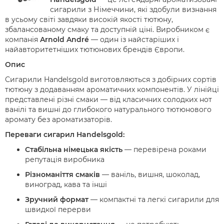
сигарили з Німеччини, які здобули визнання
в усьому світі завдяки високій якості тютюну,
збалансованому смаку та доступній ціні. Виробником є
компанія
Arnold André
— один із найстаріших і
найавторитетніших тютюнових брендів Європи.
Опис
Сигарили Handelsgold виготовляються з добірних сортів
тютюну з додаванням ароматичних компонентів. У лінійці
представлені різні смаки — від класичних солодких нот
ванілі та вишні до глибокого натурального тютюнового
аромату без ароматизаторів.
Переваги сигарил Handelsgold:
Стабільна німецька якість
— перевірена роками
репутація виробника
Різноманіття смаків
— ваніль, вишня, шоколад,
виноград, кава та інші
Зручний формат
— компактні та легкі сигарили для
швидкої перерви