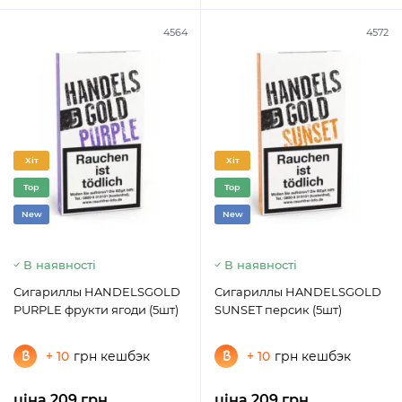
4564
4572
Хіт
Хіт
Top
Top
New
New
В наявності
В наявності
Сигариллы HANDELSGOLD
Сигариллы HANDELSGOLD
PURPLE фрукти ягоди (5шт)
SUNSET персик (5шт)
+ 10
грн кешбэк
+ 10
грн кешбэк
ціна 209 грн.
ціна 209 грн.