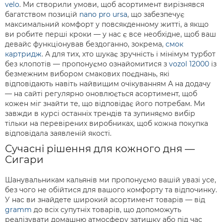
velo
. Ми створили умови, щоб асортимент вирізнявся
багатством позицій
nano pro ursa
, що забезпечує
максимальний комфорт у повсякденному житті, а якщо
ви робите перші кроки — у нас є все необхідне, щоб ваш
девайс функціонував бездоганно, зокрема,
смок
картридж
. А для тих, хто шукає зручність і мінімум турбот
без клопотів — пропонуємо ознайомитися з
vozol 12000
із
безмежним вибором смакових поєднань, які
відповідають навіть найвищим очікуванням А на додачу
— на сайті регулярно оновлюється асортимент, щоб
кожен міг знайти те, що відповідає його потребам. Ми
завжди в курсі останніх трендів та зупиняємо вибір
тільки на перевірених виробниках, щоб кожна покупка
відповідала заявленій якості.
Сучасні рішення для кожного дня —
Сигари
Шанувальникам кальянів ми пропонуємо вашій увазі усе,
без чого не обійтися для вашого комфорту та відпочинку.
У нас ви знайдете широкий асортимент товарів — від
gramm
до всіх супутніх товарів, що допоможуть
реалізувати домашню атмосферу затишку або під час