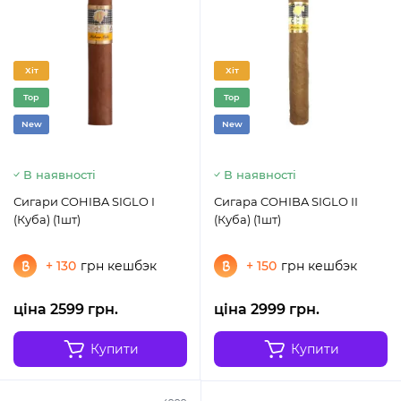
Хіт
Хіт
Top
Top
New
New
В наявності
В наявності
Сигари COHIBA SIGLO I
Сигара COHIBA SIGLO II
(Куба) (1шт)
(Куба) (1шт)
+ 130
грн кешбэк
+ 150
грн кешбэк
ціна 2599 грн.
ціна 2999 грн.
Купити
Купити