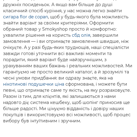
дружніх посиденьок. А якщо вам більше до душі
класичний спосіб куріння, у нас можна легко знайти
сигара flor de copan
, щоб у будь-якого була можливість
знайти варіант за своїми критеріями. Оформити
обраний товар у Smokyshop просто й комфортно:
ухвалили рішення на користь
сбд олія
, завершили
замовлення — і ви отримаєте замовлення швидше, ніж
очікуєте. А у разі будь-яких труднощів, наші спеціалісти
завжди готові уточнити всі важливі моменти та
порадити, який варіант буде найзручнішим, з
урахуванням ваших бажань і реальних можливостей. Ми
гарантуємо не просто великий каталог, а й зрозумілі та
чесні умови придбання: ви одразу знаєте, яка на
нікотинові подушечки ціна
сформована, і можете бути
певні, що отримаєте саме ту якість, на яку розраховуєте.
Разом із тим, для клієнтів, які залишаються з нами
надовго діє система кешбеку, щоб шопінг приносив ще
більше радості. Ми цінуємо відданість і довіру наших
покупців і використовуємо всі можливості, щоб процес
вибору був інтуїтивним і зручним.