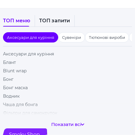
ТОП меню
ТОП запити
Аксесуари для куріння
Сувеніри
Тютюнові вироби
Аксесуари для куріння
Блант
Blunt wrap
Бонг
Бонг маска
Водник
Чаша для бонга
Фільтри для самокруток
Гільзи для цигарок
Показати всі
Гріндери
Smoky Shop