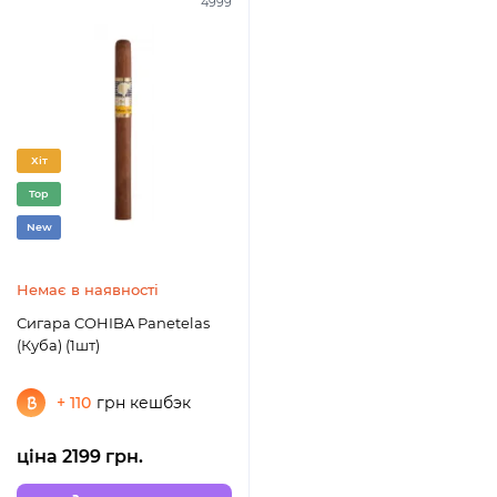
4999
Хіт
Top
New
Немає в наявності
Сигара COHIBA Panetelas
(Куба) (1шт)
+ 110
грн кешбэк
ціна 2199 грн.