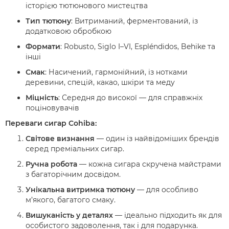
історією тютюнового мистецтва
Тип тютюну
: Витриманий, ферментований, із
додатковою обробкою
Формати
: Robusto, Siglo I–VI, Espléndidos, Behike та
інші
Смак
: Насичений, гармонійний, із нотками
деревини, спецій, какао, шкіри та меду
Міцність
: Середня до високої — для справжніх
поціновувачів
Переваги сигар Cohiba:
Світове визнання
— один із найвідоміших брендів
серед преміальних сигар.
Ручна робота
— кожна сигара скручена майстрами
з багаторічним досвідом.
Унікальна витримка тютюну
— для особливо
м’якого, багатого смаку.
Вишуканість у деталях
— ідеально підходить як для
особистого задоволення, так і для подарунка.