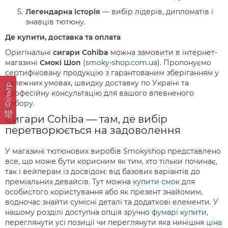
Легендарна історія
— вибір лідерів, дипломатів і
знавців тютюну.
Де купити, доставка та оплата
Оригінальні
сигари Cohiba
можна замовити в інтернет-
магазині
Смокі Шоп
(
smoky-shop.com.ua
). Пропонуємо
сертифіковану продукцію з гарантованим зберіганням у
належних умовах, швидку доставку по Україні та
Фільтр
професійну консультацію для вашого впевненого
вибору.
Сигари Cohiba — там, де вибір
перетворюється на задоволення
У магазині тютюнових виробів Smokyshop представлено
все, що може бути корисним як тим, хто тільки починає,
так і вейперам із досвідом: від базових варіантів до
преміальних девайсів. Тут можна
купити смок
для
особистого користування або як презент знайомим,
водночас знайти сумісні деталі та додаткові елементи. У
нашому розділі доступна опція зручно
фумарі купити
,
переглянути усі позиції чи переглянути яка нинішня
ціна