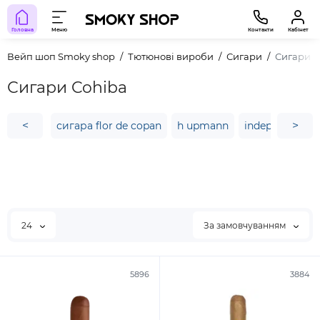
Головна
Меню
Контакти
Кабінет
Вейп шоп Smoky shop
Тютюнові вироби
Сигари
Сигари C
Сигари Cohiba
<
>
сигара flor de copan
h upmann
independence 
24
За замовчуванням
5896
3884