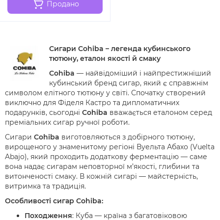
Продано
Сигари Cohiba – легенда кубинського
тютюну, еталон якості й смаку
Cohiba
— найвідоміший і найпрестижніший
кубинський бренд сигар, який є справжнім
символом елітного тютюну у світі. Спочатку створений
виключно для Фіделя Кастро та дипломатичних
подарунків, сьогодні
Cohiba
вважається еталоном серед
преміальних сигар ручної роботи.
Сигари
Cohiba
виготовляються з добірного тютюну,
вирощеного у знаменитому регіоні Вуельта Абахо (Vuelta
Abajo), який проходить додаткову ферментацію — саме
вона надає сигарам неповторної м’якості, глибини та
витонченості смаку. В кожній сигарі — майстерність,
витримка та традиція.
Особливості сигар Cohiba:
Походження
: Куба — країна з багатовіковою