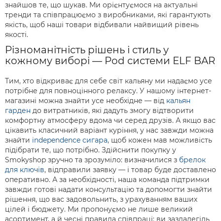
знайшов те, що шукав. Ми орієнтуємося на актуальні
тренди та співпрацюємо з виробниками, які гарантують
якість, щоб наші товари відбивали найвищий рівень
якості.
Різноманітність рішень і стиль у
кожному виборі — Pod системи ELF BAR
Тим, хто відкриває для себе світ кальяну ми надаємо усе
потрібне для повноцінного релаксу. У нашому інтернет-
магазині можна знайти усе необхідне — від
кальян
гарден
до витратників, які дадуть змогу відтворити
комфортну атмосферу вдома чи серед друзів. А якщо вас
цікавить класичний варіант куріння, у нас завжди можна
знайти
independence сигара
, щоб кожен мав можливість
підібрати те, що потрібно. Здійснити покупку у
Smokyshop зручно та зрозуміло: визначилися з
брелок
для ключів
, відправили заявку — і товар буде доставлено
оперативно. А за необхідності, наша команда підтримки
завжди готові надати консультацію та допомогти знайти
рішення, що вас задовольнить, з урахуванням ваших
цілей і бюджету. Ми пропонуємо не лише великий
асортимент, а й чесні правила співпраці: ви заздалегідь