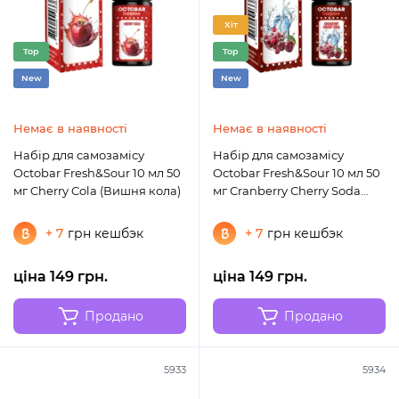
Хіт
Top
Top
New
New
Немає в наявності
Немає в наявності
Набір для самозамісу
Набір для самозамісу
Octobar Fresh&Sour 10 мл 50
Octobar Fresh&Sour 10 мл 50
мг Cherry Cola (Вишня кола)
мг Cranberry Cherry Soda
(Журавлина вишня содова)
+ 7
грн кешбэк
+ 7
грн кешбэк
ціна 149 грн.
ціна 149 грн.
Продано
Продано
5933
5934