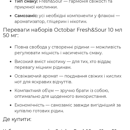
Тип смаку:
Fresh&Sour — гармонія свіжості та
приємної кислинки.
Самозаміс:
усі необхідні компоненти у флаконі —
ароматизатор, гліцерин і нікотин.
Переваги наборів Octobar Fresh&Sour 10 мл
50 мг:
Повна свобода у створенні рідини — можливість
регулювати міцність і насиченість смаку.
Високий вміст нікотину — для тих, хто віддає
перевагу міцним рідинам.
Освіжаючий аромат — поєднання свіжих і кислих
нот для яскравих відчуттів.
Компактний об’єм — зручно брати із собою,
оптимально для щоденного використання.
Економічність — самозаміс завжди вигідніший за
купівлю готових рідин.
Де купити: