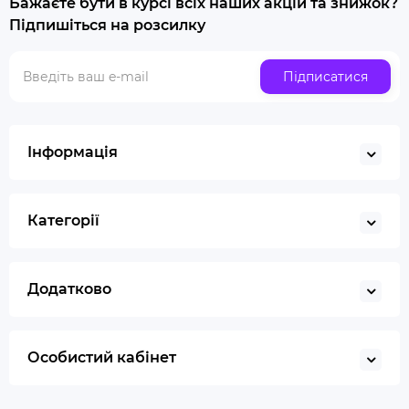
Бажаєте бути в курсі всіх наших акцій та знижок?
Купити люльку для куріння
Підпишіться на розсилку
Люлька для куріння набір
Скляна трубка для куріння
Підписатися
Купити ювелірні ваги
Газ для запальничок
Запальничка
Інформація
Гільйотина для сигар
Кбд
Категорії
Додатково
Особистий кабінет