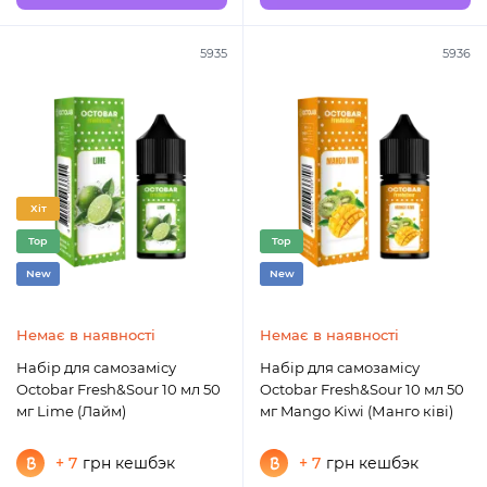
5935
5936
Хіт
Top
Top
New
New
Немає в наявності
Немає в наявності
Набір для самозамісу
Набір для самозамісу
Octobar Fresh&Sour 10 мл 50
Octobar Fresh&Sour 10 мл 50
мг Lime (Лайм)
мг Mango Kiwi (Манго ківі)
+ 7
грн кешбэк
+ 7
грн кешбэк