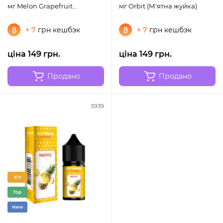
мг Melon Grapefruit
мг Orbit (М'ятна жуйка)
(Грейпфрут диня)
+ 7
грн кешбэк
+ 7
грн кешбэк
ціна 149 грн.
ціна 149 грн.
Продано
Продано
5939
Хіт
Top
New