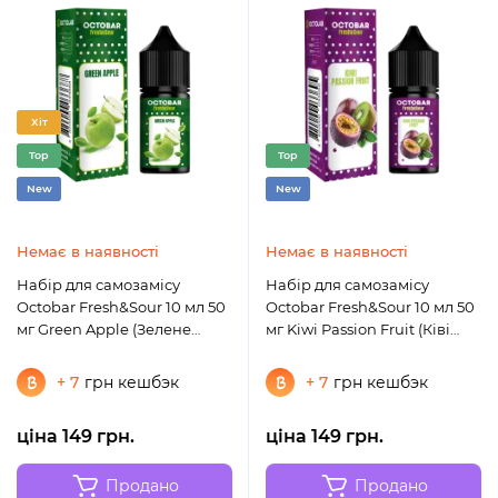
Хіт
Top
Top
New
New
Немає в наявності
Немає в наявності
Набір для самозамісу
Набір для самозамісу
Octobar Fresh&Sour 10 мл 50
Octobar Fresh&Sour 10 мл 50
мг Green Apple (Зелене
мг Kiwi Passion Fruit (Ківі
яблуко)
маракуйя)
+ 7
грн кешбэк
+ 7
грн кешбэк
ціна 149 грн.
ціна 149 грн.
Продано
Продано