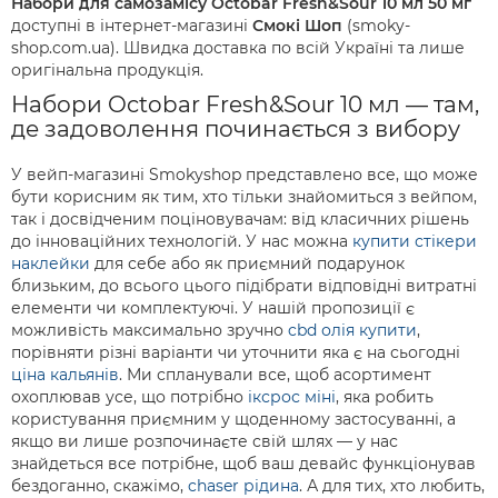
Набори для самозамісу Octobar Fresh&Sour 10 мл 50 мг
доступні в інтернет-магазині
Смокі Шоп
(smoky-
shop.com.ua). Швидка доставка по всій Україні та лише
оригінальна продукція.
Набори Octobar Fresh&Sour 10 мл — там,
де задоволення починається з вибору
У вейп-магазині Smokyshop представлено все, що може
бути корисним як тим, хто тільки знайомиться з вейпом,
так і досвідченим поціновувачам: від класичних рішень
до інноваційних технологій. У нас можна
купити стікери
наклейки
для себе або як приємний подарунок
близьким, до всього цього підібрати відповідні витратні
елементи чи комплектуючі. У нашій пропозиції є
можливість максимально зручно
cbd олія купити
,
порівняти різні варіанти чи уточнити яка є на сьогодні
ціна кальянів
. Ми спланували все, щоб асортимент
охоплював усе, що потрібно
іксрос міні
, яка робить
користування приємним у щоденному застосуванні, а
якщо ви лише розпочинаєте свій шлях — у нас
знайдеться все потрібне, щоб ваш девайс функціонував
бездоганно, скажімо,
chaser рідина
. А для тих, хто любить,