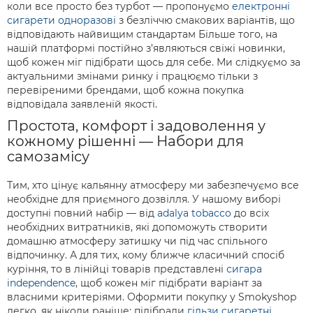
коли все просто без турбот — пропонуємо
електронні
сигарети одноразові
з безліччю смакових варіантів, що
відповідають найвищим стандартам Більше того, на
нашій платформі постійно з’являються свіжі новинки,
щоб кожен міг підібрати щось для себе. Ми слідкуємо за
актуальними змінами ринку і працюємо тільки з
перевіреними брендами, щоб кожна покупка
відповідала заявленій якості.
Простота, комфорт і задоволення у
кожному рішенні — Набори для
самозамісу
Тим, хто цінує кальянну атмосферу ми забезпечуємо все
необхідне для приємного дозвілля. У нашому виборі
доступні повний набір — від
adalya tobacco
до всіх
необхідних витратників, які допоможуть створити
домашню атмосферу затишку чи під час спільного
відпочинку. А для тих, кому ближче класичний спосіб
куріння, то в лінійці товарів представлені
сигара
independence
, щоб кожен міг підібрати варіант за
власними критеріями. Оформити покупку у Smokyshop
легко, як ніколи раніше: підібрали
гільзи сигаретні
,