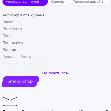
Аксесуари для куріння
Сувеніри
Тютюнові вироби
Аксесуари для куріння
Блант
Blunt wrap
Бонг
Бонг маска
Водник
Чаша для бонга
Фільтри для самокруток
Гільзи для цигарок
Показати всі
Гріндери
Smoky Shop
Ковпак для куріння
Машинка для самокрутки
Купити папір для самокруток
Попільничка