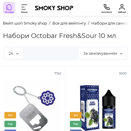
Головна
Меню
Контакти
Кабінет
Вейп шоп Smoky shop
Все для вейпінгу
Набори для самоза
Набори Octobar Fresh&Sour 10 мл
24
За замовчуванням
7745
5930
Хіт
Хіт
Top
Top