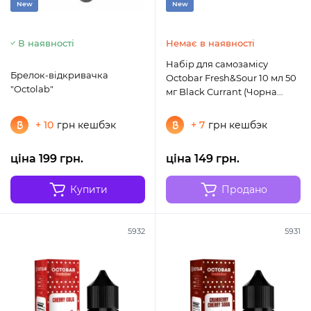
New
New
В наявності
Немає в наявності
Набір для самозамісу
Брелок-відкривачка
Octobar Fresh&Sour 10 мл 50
"Octolab"
мг Black Currant (Чорна
смородина)
+ 10
грн кешбэк
+ 7
грн кешбэк
ціна 199 грн.
ціна 149 грн.
Купити
Продано
5932
5931