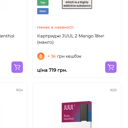
Top
New
Немає в наявності
Menthol
Картриджі JUUL 2 Mango 18мг
(манго)
+ 36
грн кешбэк
ціна 719 грн.
1624
1625