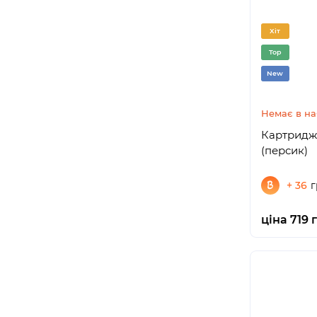
Хіт
Top
New
Немає в на
Картриджі
(персик)
+ 36
г
ціна 719 