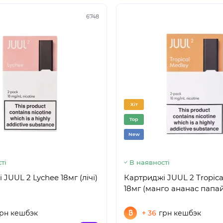
6748
Хіт
Top
New
ті
В наявності
JUUL 2 Lychee 18мг (лічі)
Картриджі JUUL 2 Tropica
18мг (манго ананас папа
рн кешбэк
+ 36
грн кешбэк