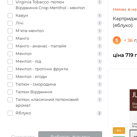
Virginia Tobacco -тютюн
1
Вірджинія.Crisp Menthol - ментол
Немає в на
Кавун
1
Картриджі
Лічі
1
(яблуко)
М'ята-ментол
1
Манго
1
+ 36
г
Манго - ананас - папайя
1
Ментол
1
ціна 719 
Ментол - лід
1
Ментол - тропічні фрукти
1
Ментол - ягоди
1
Тютюн - смородина
1
Тютюн Вірджинія
1
Тютюн, класичний тютюновий
1
аромат
Яблуко
2
Хіт