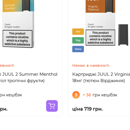
Хіт
Top
New
явності
Немає в наявності
і JUUL 2 Summer Menthol
Картриджі JUUL 2 Virgini
тол тропічні фрукти)
18мг (тютюн Вірджинія)
рн кешбэк
+ 36
грн кешбэк
грн.
ціна 719 грн.