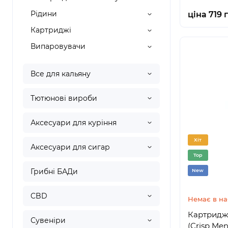
Рідини
ціна 719 
Картриджі
Випаровувачи
Все для кальяну
Тютюнові вироби
Аксесуари для куріння
Хіт
Аксесуари для сигар
Top
Грибні БАДи
New
CBD
Немає в на
Картриджі
Сувеніри
(Crisp Men