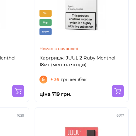
Хіт
Top
New
Немає в наявності
Menthol
Картриджі JUUL 2 Ruby Menthol
18мг (ментол ягоди)
+ 36
грн кешбэк
ціна 719 грн.
1629
6747