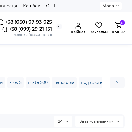
івпраця
Кешбек
ОПТ
Мова
+38 (050) 07-93-025
0
+38 (099) 29-21-151
Кабінет
Закладки
Кошик
дзвінки безкоштовні
>
ти
xros 5
mate 500
nano ursa
под система voopoo
24
За замовчуванням