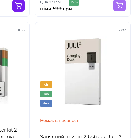
ціна 719 грн.
-17 %
ціна 599 грн.
1616
3807
Хіт
Top
New
Немає в наявності
er kit 2
irginia
Зарядний пристрій Usb для Juul 2