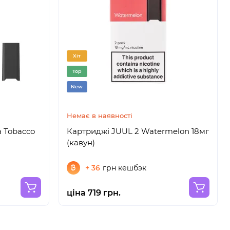
Хіт
Top
New
Немає в наявності
a Tobacco
Картриджі JUUL 2 Watermelon 18мг
(кавун)
+ 36
грн кешбэк
ціна 719 грн.