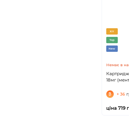
Хіт
Top
New
Немає в на
Картридж
18мг (мен
+ 36
г
ціна 719 