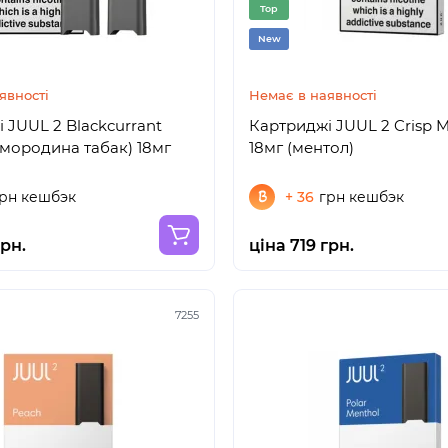
Top
New
явності
Немає в наявності
 JUUL 2 Blackcurrant
Картриджі JUUL 2 Crisp 
смородина табак) 18мг
18мг (ментол)
рн кешбэк
+ 36
грн кешбэк
грн.
ціна 719 грн.
7255