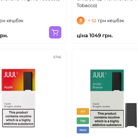
Tobacco)
рн кешбэк
+ 52
грн кешбэк
грн.
ціна 1049 грн.
6746
Хіт
Top
New