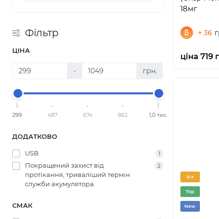
18мг
Фільтр
+ 36
г
ЦІНА
ціна 719 
-
грн.
299
487
674
862
1,0 тис.
ДОДАТКОВО
USB
1
Покращений захист від
2
протікання, триваліший термін
Хіт
служби акумулятора.
Top
СМАК
New