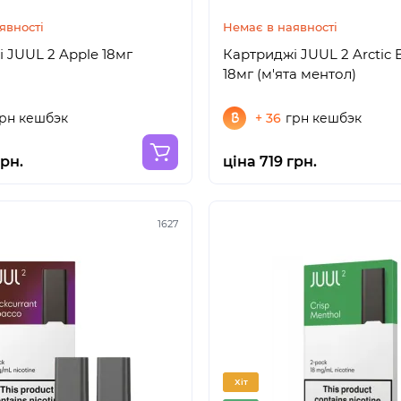
явності
Немає в наявності
 JUUL 2 Apple 18мг
Картриджі JUUL 2 Arctic 
18мг (м'ята ментол)
рн кешбэк
+ 36
грн кешбэк
грн.
ціна 719 грн.
1627
Хіт