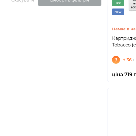
Скасувати
Виберіть фільтри
Top
New
Немає в на
Картриджі
Tobacco (
+ 36
г
ціна 719 