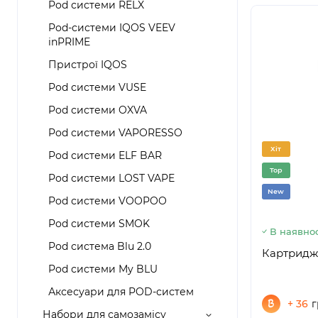
Pod системи RELX
Pod-системи IQOS VEEV
inPRIME
Пристрої IQOS
Pod системи VUSE
Pod системи OXVA
Pod системи VAPORESSO
Хіт
Pod системи ELF BAR
Top
Pod системи LOST VAPE
New
Pod системи VOOPOO
Pod системи SMOK
В наявнос
Pod система Blu 2.0
Картриджі 
Pod системи My BLU
Аксесуари для POD-систем
+ 36
г
Набори для самозамісу