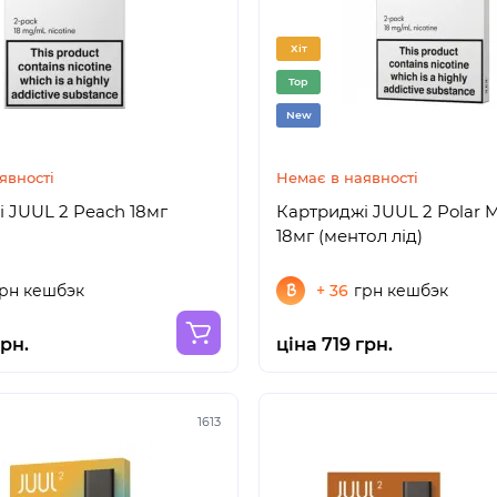
Хіт
Top
New
явності
Немає в наявності
 JUUL 2 Peach 18мг
Картриджі JUUL 2 Polar 
18мг (ментол лід)
рн кешбэк
+ 36
грн кешбэк
грн.
ціна 719 грн.
1613