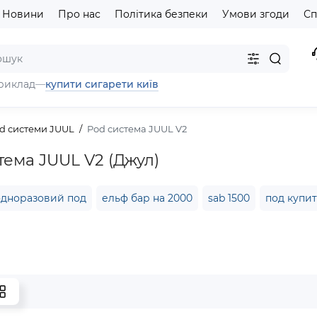
Новини
Про нас
Політика безпеки
Умови згоди
Сп
купити сигарети київ
риклад
—
d системи JUUL
Pod система JUUL V2
тема JUUL V2 (Джул)
одноразовий под
ельф бар на 2000
sab 1500
под купи