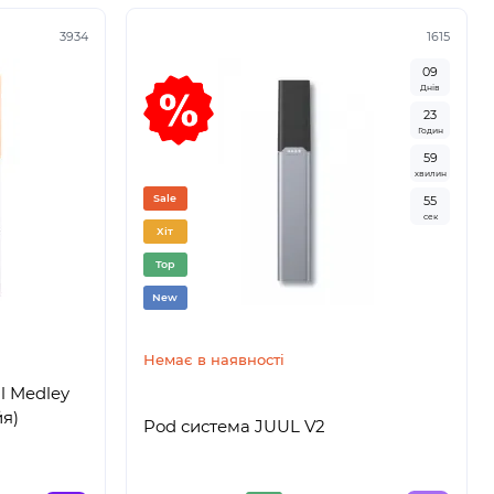
3934
1615
0
9
Днів
2
3
Годин
5
9
хвилин
Sale
5
4
сек
Хіт
Top
New
Немає в наявності
l Medley
йя)
Pod система JUUL V2