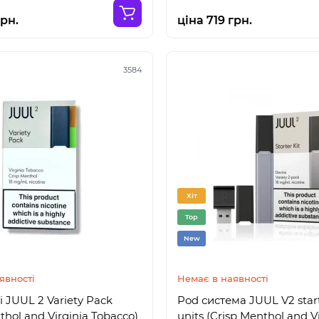
грн.
ціна 719 грн.
3584
Хіт
Top
New
явності
Немає в наявності
 JUUL 2 Variety Pack
Pod система JUUL V2 start
thol and Virginia Tobacco)
units (Crisp Menthol and V