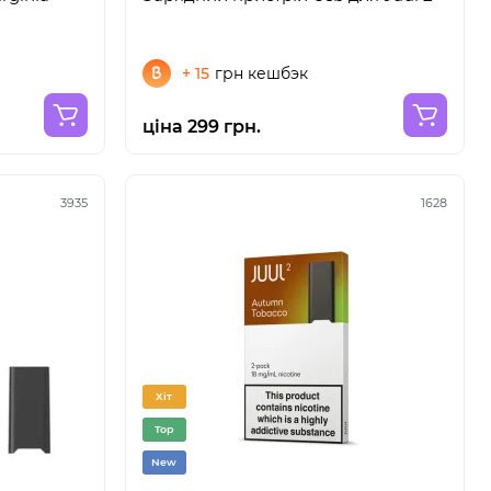
+ 15
грн кешбэк
ціна 299 грн.
3935
1628
Хіт
Top
New