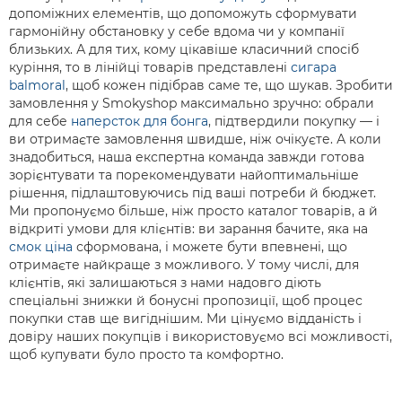
допоміжних елементів, що допоможуть сформувати
гармонійну обстановку у себе вдома чи у компанії
близьких. А для тих, кому цікавіше класичний спосіб
куріння, то в лінійці товарів представлені
сигара
balmoral
, щоб кожен підібрав саме те, що шукав. Зробити
замовлення у Smokyshop максимально зручно: обрали
для себе
наперсток для бонга
, підтвердили покупку — і
ви отримаєте замовлення швидше, ніж очікуєте. А коли
знадобиться, наша експертна команда завжди готова
зорієнтувати та порекомендувати найоптимальніше
рішення, підлаштовуючись під ваші потреби й бюджет.
Ми пропонуємо більше, ніж просто каталог товарів, а й
відкриті умови для клієнтів: ви зарання бачите, яка на
смок ціна
сформована, і можете бути впевнені, що
отримаєте найкраще з можливого. У тому числі, для
клієнтів, які залишаються з нами надовго діють
спеціальні знижки й бонусні пропозиції, щоб процес
покупки став ще вигіднішим. Ми цінуємо відданість і
довіру наших покупців і використовуємо всі можливості,
щоб купувати було просто та комфортно.