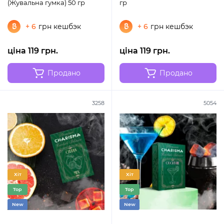
(Жувальна гумка) 50 гр
гр
+ 6
грн кешбэк
+ 6
грн кешбэк
ціна 119 грн.
ціна 119 грн.
Продано
Продано
3258
5054
Хіт
Хіт
Top
Top
New
New