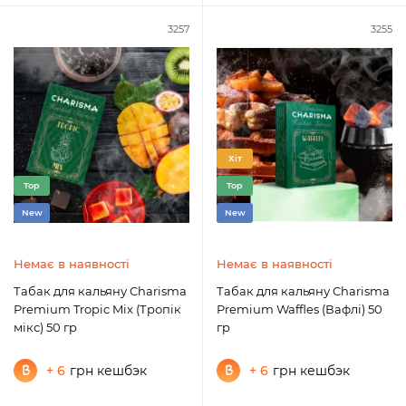
3257
3255
Хіт
Top
Top
New
New
Немає в наявності
Немає в наявності
Табак для кальяну Charisma
Табак для кальяну Charisma
Premium Tropic Mix (Тропік
Premium Waffles (Вафлі) 50
мікс) 50 гр
гр
+ 6
грн кешбэк
+ 6
грн кешбэк