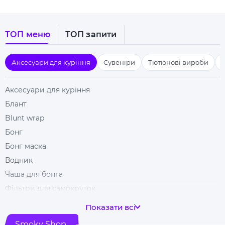
ТОП меню
ТОП запити
Аксесуари для куріння
Сувеніри
Тютюнові вироби
Аксесуари для куріння
Блант
Blunt wrap
Бонг
Бонг маска
Водник
Чаша для бонга
Фільтри для самокруток
Гільзи для цигарок
Показати всі
Гріндери
Smoky Shop