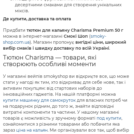
десертними смаками для створення унікальних
міксів.
Де купити, доставка та оплата
Придбати
тютюн для кальяну Charisma Premium 50 г
можна в інтернет-магазині
Смокі Шоп
(
smoky-
shop.com.ua
). Магазин пропонує
вигідні ціни, широкий
вибір смаків і швидку доставку по всій Україні
.
Тютюн Charisma — товари, які
створюють особливі моменти
У магазині вейпів smokyshop ви відкриєте все, що може
стати у нагоді як тим, хто відкриває для себе нове, так і
активим покупцям: від стартових наборів до
інноваційних гаджетів. На нашій платформі можна
купити машинку для самокруток
для власних потреб чи
на подарунок рідним, до того ж, знайти відповідні
витратні компоненти та частини. У нашому магазині
товарів є можливість у зручному форматі
под купити
,
ознайомитися з різними товарами або побачити яка
зараз
ціна на кальян
. Ми організували все так, щоб вибір