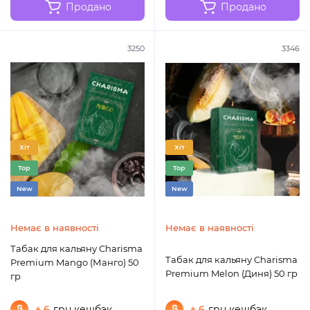
Продано
Продано
3250
3346
Хіт
Хіт
Top
Top
New
New
Немає в наявності
Немає в наявності
Табак для кальяну Charisma
Табак для кальяну Charisma
Premium Mango (Манго) 50
Premium Melon (Диня) 50 гр
гр
+ 6
грн кешбэк
+ 6
грн кешбэк