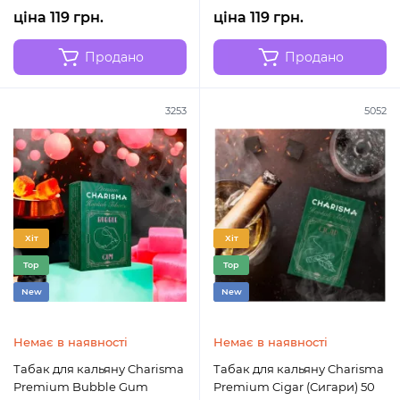
ціна 119 грн.
ціна 119 грн.
Продано
Продано
3253
5052
Хіт
Хіт
Top
Top
New
New
Немає в наявності
Немає в наявності
Табак для кальяну Charisma
Табак для кальяну Charisma
Premium Bubble Gum
Premium Cigar (Сигари) 50