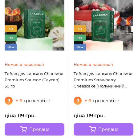
Хіт
Хіт
Top
Top
New
New
Немає в наявності
Немає в наявності
Табак для кальяну Charisma
Табак для кальяну Charisma
Premium Soursop (Саусеп)
Premium Strawberry
50 гр
Cheescake (Полуничний
Чізкейк) 50 гр
+ 6
грн кешбэк
+ 6
грн кешбэк
ціна 119 грн.
ціна 119 грн.
Продано
Продано