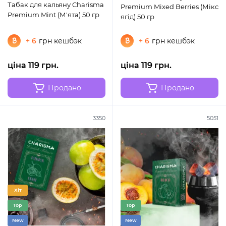
Табак для кальяну Charisma
Premium Mixed Berries (Мікс
Premium Mint (М'ята) 50 гр
ягід) 50 гр
+ 6
грн кешбэк
+ 6
грн кешбэк
ціна 119 грн.
ціна 119 грн.
Продано
Продано
3350
5051
Хіт
Top
Top
New
New