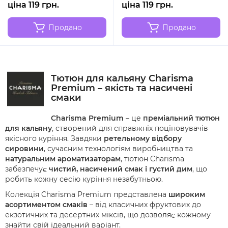
ціна 119 грн.
ціна 119 грн.
Продано
Продано
Тютюн для кальяну Charisma
Premium – якість та насичені
смаки
Charisma Premium
– це
преміальний тютюн
для кальяну
, створений для справжніх поціновувачів
якісного куріння. Завдяки
ретельному відбору
сировини
, сучасним технологіям виробництва та
натуральним ароматизаторам
, тютюн Charisma
забезпечує
чистий, насичений смак і густий дим
, що
робить кожну сесію куріння незабутньою.
Колекція Charisma Premium представлена
широким
асортиментом смаків
– від класичних фруктових до
екзотичних та десертних міксів, що дозволяє кожному
знайти свій ідеальний варіант.