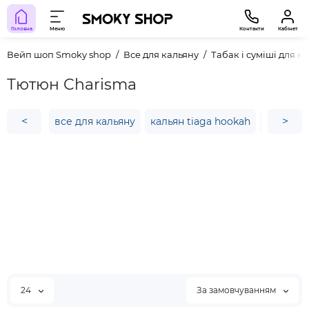
Головна
Меню
Контакти
Кабінет
Вейп шоп Smoky shop
Все для кальяну
Табак і суміші для к
Тютюн Charisma
<
>
все для кальяну
кальян tiaga hookah
яха каль
24
За замовчуванням