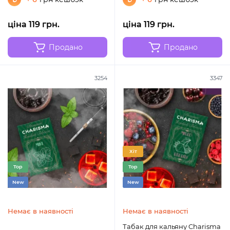
ціна 119 грн.
ціна 119 грн.
Продано
Продано
3254
3347
Хіт
Top
Top
New
New
Немає в наявності
Немає в наявності
Табак для кальяну Charisma