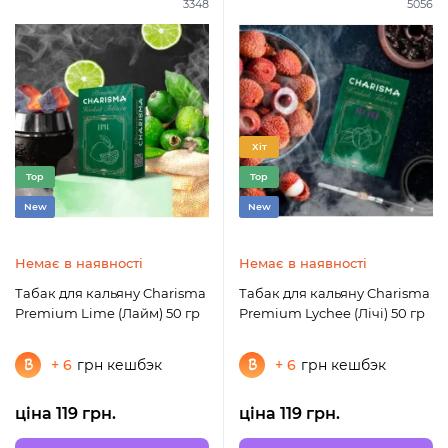
3348
5056
Хіт
Top
Top
New
New
Немає в наявності
Немає в наявності
Табак для кальяну Charisma
Табак для кальяну Charisma
Premium Lime (Лайм) 50 гр
Premium Lychee (Лічі) 50 гр
+ 6
грн кешбэк
+ 6
грн кешбэк
ціна 119 грн.
ціна 119 грн.