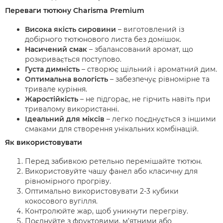
Переваги тютюну Charisma Premium
Висока якість сировини
– виготовлений із
добірного тютюнового листа без домішок.
Насичений смак
– збалансований аромат, що
розкривається поступово.
Густа димність
– створює щільний і ароматний дим.
Оптимальна вологість
– забезпечує рівномірне та
тривале куріння.
Жаростійкість
– не підгорає, не гірчить навіть при
тривалому використанні.
Ідеальний для міксів
– легко поєднується з іншими
смаками для створення унікальних комбінацій.
Як використовувати
Перед забивкою ретельно перемішайте тютюн.
Використовуйте чашу фанел або класичну для
рівномірного прогріву.
Оптимально використовувати 2-3 кубики
кокосового вугілля.
Контролюйте жар, щоб уникнути перегріву.
Поєднуйте з фруктовими, м’ятними або