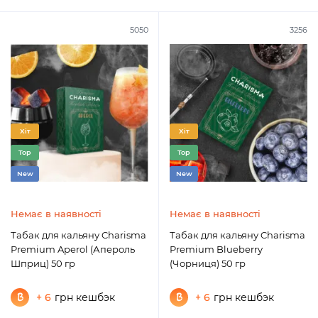
5050
3256
Хіт
Хіт
Top
Top
New
New
Немає в наявності
Немає в наявності
Табак для кальяну Charisma
Табак для кальяну Charisma
Premium Aperol (Апероль
Premium Blueberry
Шприц) 50 гр
(Чорниця) 50 гр
+ 6
грн кешбэк
+ 6
грн кешбэк