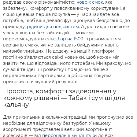
радував своєю різноманітністю:
ново х смок
, яка
забезпечує комфорт у повсякденному користуванні, а
якщо це ваша перша покупка — у нас знайдете все
потрібне, щоб ваш девайс функціонував бездоганно, до
прикладу,
рідини для под систем
. А для тих, хто не хоче
ускладнювати без зайвих дій — можемо
порекомендувати
ельф бар на 1500
із різноманіттям
варіантів смаку, які не залишать байдужими навіть
найвибагливіших. На додачу, на нашій платформі
постійно з’являються свіжі новинки, щоб кожен міг
знайти те, що відповідає його потребам. Ми враховуємо
сучасні тенденції розвитку і працюємо лише з
перевіреними партнерами, щоб кожна покупка
приносила очікуваний результат.
Простота, комфорт і задоволення у
кожному рішенні — Табак і суміші для
кальяну
Для прихильників кальянної традиції ми пропонуємо все
необхідне для відпочинку без турбот. У нашому
асортименті представлені великий асортимент
аксесуарів — від
персональні мундштуки
до всіх