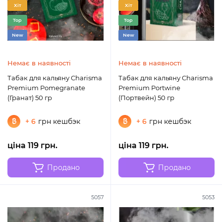
Хіт
Хіт
Top
Top
New
New
Немає в наявності
Немає в наявності
Табак для кальяну Charisma
Табак для кальяну Charisma
Premium Pomegranate
Premium Portwine
(Гранат) 50 гр
(Портвейн) 50 гр
+ 6
грн кешбэк
+ 6
грн кешбэк
ціна 119 грн.
ціна 119 грн.
Продано
Продано
5057
5053