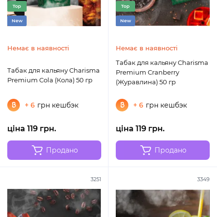
Top
Top
New
New
Немає в наявності
Немає в наявності
Табак для кальяну Charisma
Табак для кальяну Charisma
Premium Cranberry
Premium Cola (Кола) 50 гр
(Журавлина) 50 гр
+ 6
грн кешбэк
+ 6
грн кешбэк
ціна 119 грн.
ціна 119 грн.
Продано
Продано
3251
3349