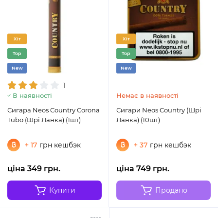
Хіт
Хіт
Top
Top
New
New
1
В наявності
Немає в наявності
Сигара Neos Country Corona
Сигари Neos Country (Шрі
Tubo (Шрі Ланка) (1шт)
Ланка) (10шт)
+ 17
грн кешбэк
+ 37
грн кешбэк
ціна 349 грн.
ціна 749 грн.
Купити
Продано