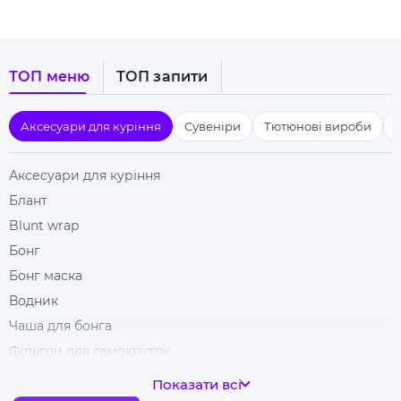
ТОП меню
ТОП запити
Аксесуари для куріння
Сувеніри
Тютюнові вироби
Аксесуари для куріння
Блант
Blunt wrap
Бонг
Бонг маска
Водник
Чаша для бонга
Фільтри для самокруток
Гільзи для цигарок
Показати всі
Гріндери