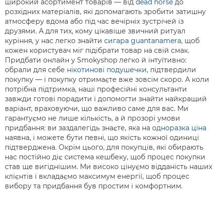
широкий асортимент товарів — від
dead horse
до
розхідних матеріалів, які допомагають зробити затишну
атмосферу вдома або під час вечірніх зустрічей із
друзями. А для тих, кому цікавіше звичний ритуал
куріння, у нас легко знайти
сигара guantanamera
, щоб
кожен користувач міг підібрати товар на свій смак.
Придбати онлайн у Smokyshop легко й інтуїтивно:
обрали для себе
нікотинові подушечки
, підтвердили
покупку — і покупку отримаєте вже зовсім скоро. А коли
потрібна підтримка, наші професійні консультанти
завжди готові порадити і допомогти знайти найкращий
варіант, враховуючи, що важливо саме для вас. Ми
гарантуємо не лише кількість, а й прозорі умови
придбання: ви заздалегідь знаєте, яка на
одноразка ціна
наявна, і можете бути певні, що якість кожної одиниці
підтверджена. Окрім цього, для покупців, які обирають
нас постійно діє система кешбеку, щоб процес покупки
став ще вигіднішим. Ми високо цінуємо відданість наших
клієнтів і вкладаємо максимум енергії, щоб процес
вибору та придбання був простим і комфортним.