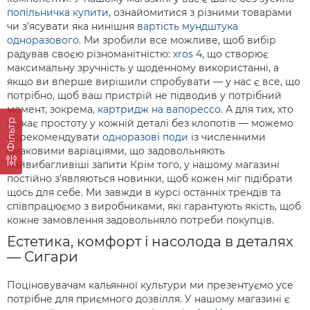
попільничка купити
, ознайомитися з різними товарами
чи з’ясувати яка нинішня
вартість мундштука
одноразового
. Ми зробили все можливе, щоб вибір
радував своєю різноманітністю:
xros 4
, що створює
максимальну зручність у щоденному використанні, а
якщо ви вперше вирішили спробувати — у нас є все, що
потрібно, щоб ваш пристрій не підводив у потрібний
момент, зокрема,
картридж на вапорессо
. А для тих, хто
Фільтр
шукає простоту у кожній деталі без клопотів — можемо
порекомендувати
одноразові поди
із численними
смаковими варіаціями, що задовольняють
найвибагливіші запити Крім того, у нашому магазині
постійно з’являються новинки, щоб кожен міг підібрати
щось для себе. Ми завжди в курсі останніх трендів та
співпрацюємо з виробниками, які гарантують якість, щоб
кожне замовлення задовольняло потреби покупців.
Естетика, комфорт і насолода в деталях
— Сигари
Поціновувачам кальянної культури ми презентуємо усе
потрібне для приємного дозвілля. У нашому магазині є