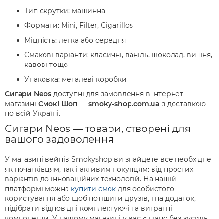
Тип скрутки: машинна
Формати: Mini, Filter, Cigarillos
Міцність: легка або середня
Смакові варіанти: класичні, ваніль, шоколад, вишня,
кавові тощо
Упаковка: металеві коробки
Сигари Neos
доступні для замовлення в інтернет-
магазині
Смокі Шоп
—
smoky-shop.com.ua
з доставкою
по всій Україні.
Сигари Neos — товари, створені для
вашого задоволення
У магазині вейпів Smokyshop ви знайдете все необхідне
як початківцям, так і активим покупцям: від простих
варіантів до інноваційних технологій. На нашій
платформі можна
купити смок
для особистого
користування або щоб потішити друзів, і на додаток,
підібрати відповідні комплектуючі та витратні
компоненти. У нашому магазині у вас є шанс без зусиль