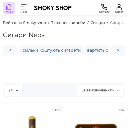
Головна
Меню
Контакти
Кабінет
Вейп шоп Smoky shop
Тютюнові вироби
Сигари
Сигари N
Сигари Neos
<
>
скільки коштують сигарети
вартість сигарет
24
За замовчуванням
5929
5324