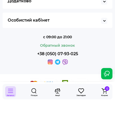
Додатково
Особистий кабінет
с 09:00 до 21:00
Обратный звонок
+38 (050) 07-93-025
0
Smoky Shop © 2026
Каталог
Пошук
Акції
Закладки
Кошик