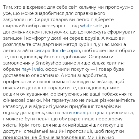
Тим, хто відкриває для себе світ кальяну ми пропонуємо
усе, що може знадобитися для справжнього
задоволення. Серед товарів ви легко підберете
широкий вибір аксесуарів — від
white side
до
допоміжних комплектуючих, що допоможуть сформувати
затишок і комфорт у домі чи серед друзів. А якщо ви
розглядаєте стандартний метод куріння, у нас можна
легко знайти
сигара flor de copan
, щоб кожен зміг обрати
те, що відповідає його вподобанням. Оформити
замовлення у Smokyshop займе лише кілька хвилин:
обрали
паучі velo
, оформили покупку — і товар буде
доставлено оперативно. А коли знадобиться,
професіонали нашої компанії завжди на зв'язку, щоб
пояснити деталі та порадити те, що відповідатиме
вашим очікуванням, орієнтуючись на ваші побажання та
фінансові рамки. Ми гарантуємо не лише різноманітність
каталогу, а й відкриті умови придбання товарів: ви
одразу дізнаєтесь, яка на
ваги ювелірні ціна
призначена,
і можете бути певні, що обираєте лише перевірену
якість. Крім того, для наших найвідданіших покупців
доступні спеціальні акційні пропозиції, щоб покупки
приносили ще більше задоволення. Ми цінуємо