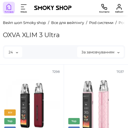
Головна
Меню
Контакти
Кабінет
Вейп шоп Smoky shop
Все для вейпінгу
Pod системи
Pod 
OXVA XLIM 3 Ultra
24
За замовчуванням
7298
7037
Хіт
Top
Top