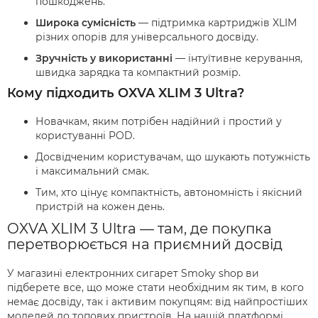
пошкоджень.
Широка сумісність
— підтримка картриджів XLIM
різних опорів для універсального досвіду.
Зручність у використанні
— інтуїтивне керування,
швидка зарядка та компактний розмір.
Кому підходить OXVA XLIM 3 Ultra?
Новачкам, яким потрібен надійний і простий у
користуванні POD.
Досвідченим користувачам, що шукають потужність
і максимальний смак.
Тим, хто цінує компактність, автономність і якісний
пристрій на кожен день.
OXVA XLIM 3 Ultra — там, де покупка
перетворюється на приємний досвід
У магазині електронних сигарет Smoky shop ви
підберете все, що може стати необхідним як тим, в кого
немає досвіду, так і активим покупцям: від найпростіших
моделей до топових пристроїв. На нашій платформі