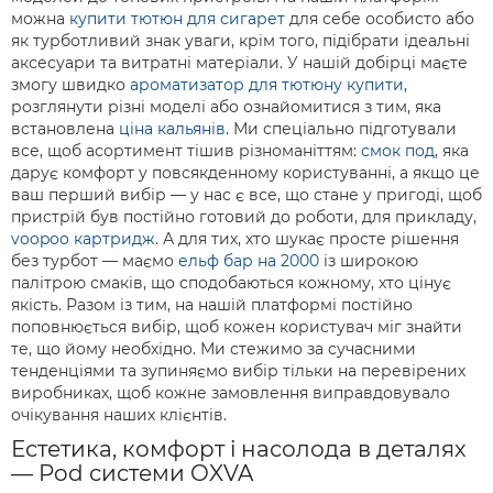
можна
купити тютюн для сигарет
для себе особисто або
як турботливий знак уваги, крім того, підібрати ідеальні
аксесуари та витратні матеріали. У нашій добірці маєте
змогу швидко
ароматизатор для тютюну купити
,
розглянути різні моделі або ознайомитися з тим, яка
встановлена
ціна кальянів
. Ми спеціально підготували
все, щоб асортимент тішив різноманіттям:
смок под
, яка
дарує комфорт у повсякденному користуванні, а якщо це
ваш перший вибір — у нас є все, що стане у пригоді, щоб
пристрій був постійно готовий до роботи, для прикладу,
voopoo картридж
. А для тих, хто шукає просте рішення
без турбот — маємо
ельф бар на 2000
із широкою
палітрою смаків, що сподобаються кожному, хто цінує
якість. Разом із тим, на нашій платформі постійно
поповнюється вибір, щоб кожен користувач міг знайти
те, що йому необхідно. Ми стежимо за сучасними
тенденціями та зупиняємо вибір тільки на перевірених
виробниках, щоб кожне замовлення виправдовувало
очікування наших клієнтів.
Естетика, комфорт і насолода в деталях
— Pod системи OXVA