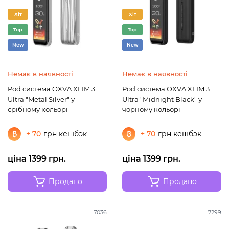
Хіт
Хіт
Top
Top
New
New
Немає в наявності
Немає в наявності
Pod система OXVA XLIM 3
Pod система OXVA XLIM 3
Ultra "Metal Silver" у
Ultra "Midnight Black" у
срібному кольорі
чорному кольорі
+ 70
грн кешбэк
+ 70
грн кешбэк
ціна 1399 грн.
ціна 1399 грн.
Продано
Продано
7036
7299