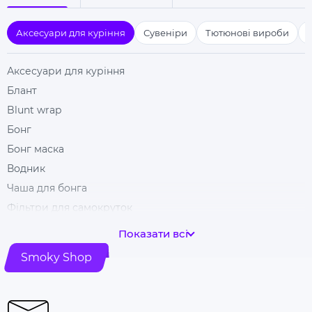
Аксесуари для куріння
Сувеніри
Тютюнові вироби
Аксесуари для куріння
Блант
Blunt wrap
Бонг
Бонг маска
Водник
Чаша для бонга
Фільтри для самокруток
Гільзи для цигарок
Показати всі
Гріндери
Smoky Shop
Ковпак для куріння
Машинка для самокрутки
Купити папір для самокруток