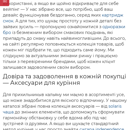
використанні, а якщо ви щойно відкриваєте для себе
вейпінг — У нас зібрано все, що потрібно, щоб ваш
девайс функціонував бездоганно, серед яких
картридж
смок
. А для тих, хто шукає простоту у кожній деталі без
зайвих зусиль — пропонуємо ознайомитися з
одноразки
бро
із безмежним вибором смакових поєднань, які
припадуть до смаку навіть найвимогливішим. До всього,
на сайті регулярно поповнюється колекція товарів, щоб
кожен міг підібрати те, що підходить саме йому. Ми
слідкуємо за актуальними змінами ринку і працюємо
тільки з перевіреними брендами, щоб кожен клієнт
залишався задоволеним своїм вибором.
Довіра та задоволення в кожній покупці
— Аксесуари для куріння
Для прихильникыв кальяну ми маємо в асортименті усе,
що може знадобитися для якісного відпочинку. У нашому
каталозі зібрані повна колекція аксесуарів — від
solaris
чаша
до змінних елементів, що допоможуть сформувати
гармонійну обстановку у себе вдома або під час
зустрічей із друзями. А якщо ви шукаєте стандартний
метод куріння, у нас просто знайти
сигара independence
,