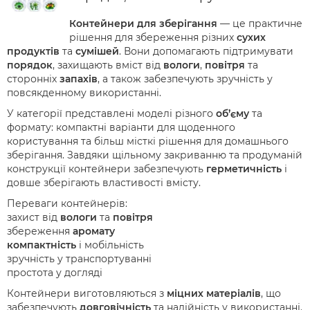
Контейнери для зберігання
— це практичне
рішення для збереження різних
сухих
продуктів
та
сумішей
. Вони допомагають підтримувати
порядок
, захищають вміст від
вологи
,
повітря
та
сторонніх
запахів
, а також забезпечують зручність у
повсякденному використанні.
У категорії представлені моделі різного
об’єму
та
формату: компактні варіанти для щоденного
користування та більш місткі рішення для домашнього
зберігання. Завдяки щільному закриванню та продуманій
конструкції контейнери забезпечують
герметичність
і
довше зберігають властивості вмісту.
Переваги контейнерів:
захист від
вологи
та
повітря
збереження
аромату
компактність
і мобільність
зручність у транспортуванні
простота у догляді
Контейнери виготовляються з
міцних матеріалів
, що
забезпечують
довговічність
та надійність у використанні.