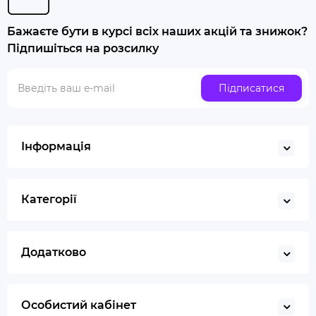
Попільничка
Бажаєте бути в курсі всіх наших акцій та знижок?
Купити люльку для куріння
Підпишіться на розсилку
Люлька для куріння набір
Скляна трубка для куріння
Підписатися
Купити ювелірні ваги
Газ для запальничок
Запальничка
Інформація
Гільйотина для сигар
Кбд
Категорії
Додатково
Особистий кабінет