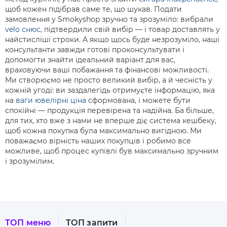
щоб кожен підібрав саме те, що шукав. Подати
замовлення у Smokyshop зручно та зрозуміло: вибрали
velo снюс
, підтвердили свій вибір — і товар доставлять у
найстисліші строки. А якщо щось буде незрозуміло, наші
консультанти завжди готові проконсультувати і
допомогти знайти ідеальний варіант для вас,
враховуючи ваші побажання та фінансові можливості.
Ми створюємо не просто великий вибір, а й чесність у
кожній угоді: ви заздалегідь отримуєте інформацію, яка
на
ваги ювелірні ціна
сформована, і можете бути
спокійні — продукція перевірена та надійна. Ба більше,
для тих, хто вже з нами не вперше діє система кешбеку,
щоб кожна покупка була максимально вигідною. Ми
поважаємо вірність наших покупців і робимо все
можливе, щоб процес купівлі був максимально зручним
і зрозумілим.
ТОП меню
ТОП запити