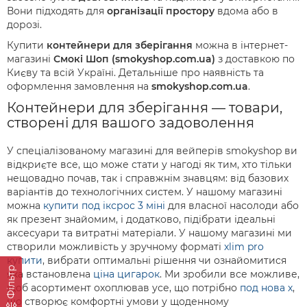
Вони підходять для
організації простору
вдома або в
дорозі.
Купити
контейнери для зберігання
можна в інтернет-
магазині
Смокі Шоп (smokyshop.com.ua)
з доставкою по
Києву та всій Україні. Детальніше про наявність та
оформлення замовлення на
smokyshop.com.ua
.
Контейнери для зберігання — товари,
створені для вашого задоволення
У спеціалізованому магазині для вейперів smokyshop ви
відкриєте все, що може стати у нагоді як тим, хто тільки
нещовадно почав, так і справжнім знавцям: від базових
варіантів до технологічних систем. У нашому магазині
можна
купити под іксрос 3 міні
для власної насолоди або
як презент знайомим, і додатково, підібрати ідеальні
аксесуари та витратні матеріали. У нашому магазині ми
створили можливість у зручному форматі
xlim pro
купити
, вибрати оптимальні рішення чи ознайомитися
Фільтр
яка встановлена
ціна цигарок
. Ми зробили все можливе,
щоб асортимент охоплював усе, що потрібно
под нова х
,
що створює комфортні умови у щоденному