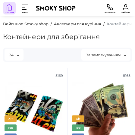
Головна
Меню
Контакти
Кабінет
Вейп шоп Smoky shop
Аксесуари для куріння
Контейнери д
Контейнери для зберігання
24
За замовчуванням
8169
8168
Хіт
Хіт
Top
Top