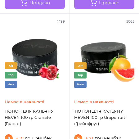
Продано
Продано
1499
5065
Хіт
Хіт
Top
Top
New
New
Немає в наявності
Немає в наявності
ТЮТЮН ДЛЯ КАЛЬЯНУ
ТЮТЮН ДЛЯ КАЛЬЯНУ
HEVEN 100 гр Granate
HEVEN 100 гр Grapefruit
(Гранат)
(Грейпфрут)
+ 21
грн кешбэк
+ 21
грн кешбэк