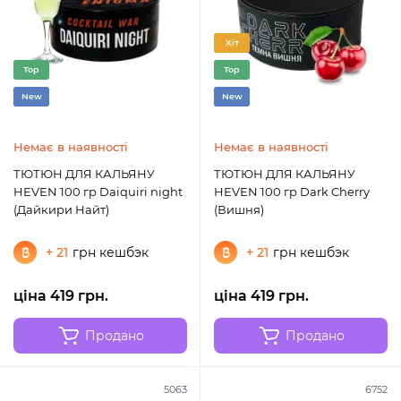
Хіт
Top
Top
New
New
Немає в наявності
Немає в наявності
ТЮТЮН ДЛЯ КАЛЬЯНУ
ТЮТЮН ДЛЯ КАЛЬЯНУ
HEVEN 100 гр Daiquiri night
HEVEN 100 гр Dark Cherry
(Дайкири Найт)
(Вишня)
+ 21
грн кешбэк
+ 21
грн кешбэк
ціна 419 грн.
ціна 419 грн.
Продано
Продано
5063
6752