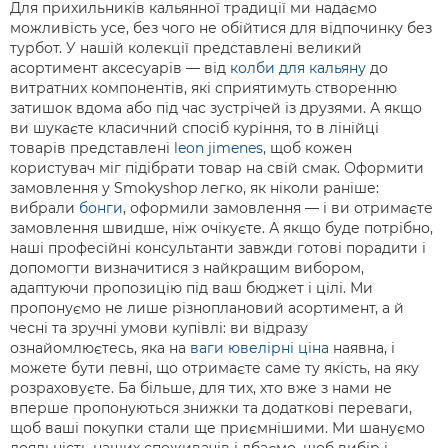
Для прихильників кальянної традиції ми надаємо
можливість усе, без чого не обійтися для відпочинку без
турбот. У нашій колекції представлені великий
асортимент аксесуарів — від
колби для кальяну
до
витратних компонентів, які сприятимуть створенню
затишок вдома або під час зустрічей із друзями. А якщо
ви шукаєте класичний спосіб куріння, то в лінійці
товарів представлені
leon jimenes
, щоб кожен
користувач міг підібрати товар на свій смак. Оформити
замовлення у Smokyshop легко, як ніколи раніше:
вибрали
бонги
, оформили замовлення — і ви отримаєте
замовлення швидше, ніж очікуєте. А якщо буде потрібно,
наші професійні консультанти завжди готові порадити і
допомогти визначитися з найкращим вибором,
адаптуючи пропозицію під ваш бюджет і цілі. Ми
пропонуємо не лише різноплановий асортимент, а й
чесні та зручні умови купівлі: ви відразу
ознайомлюєтесь, яка на
ваги ювелірні ціна
наявна, і
можете бути певні, що отримаєте саме ту якість, на яку
розраховуєте. Ба більше, для тих, хто вже з нами не
вперше пропонуються знижки та додаткові переваги,
щоб ваші покупки стали ще приємнішими. Ми шануємо