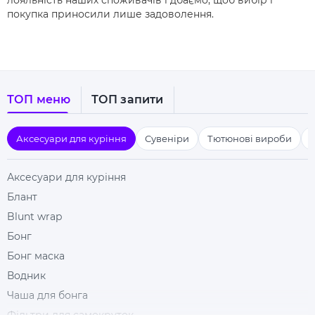
лояльність наших споживачів і дбаємо, щоб вибір і
покупка приносили лише задоволення.
ТОП меню
ТОП запити
Аксесуари для куріння
Сувеніри
Тютюнові вироби
Аксесуари для куріння
Блант
Blunt wrap
Бонг
Бонг маска
Водник
Чаша для бонга