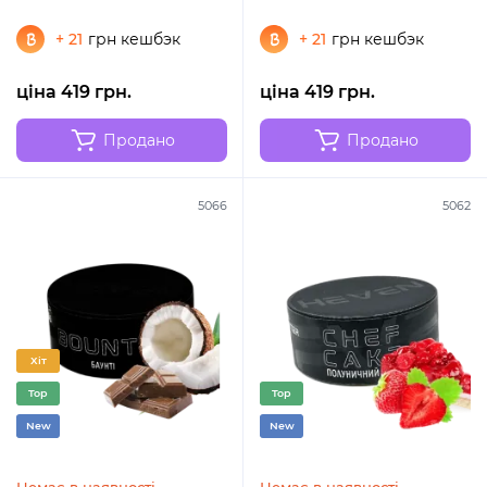
+ 21
грн кешбэк
+ 21
грн кешбэк
ціна 419 грн.
ціна 419 грн.
Продано
Продано
5066
5062
Хіт
Top
Top
New
New