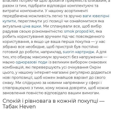
власних потреб чи щоб зробити приємність близьким, а
разом із тим, підібрати відповідні комплектуючі та
витратні компоненти. У нашому асортименті
передбачена можливість легко та зручно
ваги ювелірні
купити
, переглянути усі позиції чи ознайомитися яка
актуальна
ціна ашки
. Ми спланували все, щоб вибір
радував своєю різноманітністю:
smok propod kit
, яка
робить користування зручним під час повсякденного
користування, а якщо це ваша перша покупка — у нас
зібрано все необхідне, щоб пристрій був постійно
готовий до роботи, наприклад,
suorin картридж
. А для
тих, хто обирає максимум зручності без напруження —
маємо
одноразові поди
із великим вибором смакових
комбінацій, які перевершують усі очікування Окрім
цього, у нашому інтернет-магазині регулярно додаються
нові пропозиції, щоб кожен знайшов варіант до свого
смаку. Ми слідкуємо за новими напрямами у сфері і
співпрацюємо з тими, кому можна довіряти, щоб кожне
замовлення повністю відповідало вашим вимогам.
Спокій і рівновага в кожній покупці —
Табак Heven