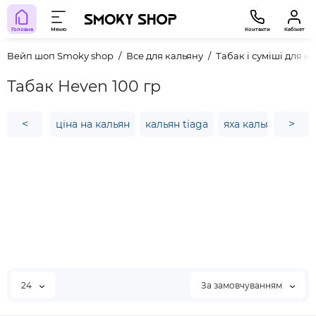
Головна
Меню
Контакти
Кабінет
Вейп шоп Smoky shop
Все для кальяну
Табак і суміші для к
Табак Heven 100 гр
<
>
ціна на кальян
кальян tiaga
яха кальян
whit
24
За замовчуванням