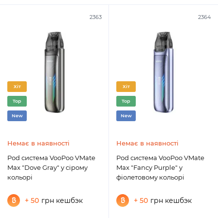
2363
2364
Хіт
Хіт
Top
Top
New
New
Немає в наявності
Немає в наявності
Pod система VooPoo VMate
Pod система VooPoo VMate
Max "Dove Gray" у сірому
Max "Fancy Purple" у
кольорі
фіолетовому кольорі
+ 50
грн кешбэк
+ 50
грн кешбэк