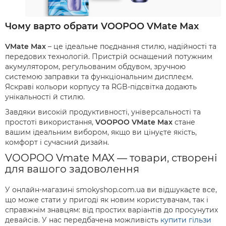
Чому варто обрати VOOPOO VMate Max
VMate Max
– це ідеальне поєднання стилю, надійності та
передових технологій. Пристрій оснащений потужним
акумулятором, регульованим обдувом, зручною
системою заправки та функціональним дисплеєм.
Яскраві кольори корпусу та RGB-підсвітка додають
унікальності й стилю.
Завдяки високій продуктивності, універсальності та
простоті використання,
VOOPOO VMate Max
стане
вашим ідеальним вибором, якщо ви цінуєте якість,
комфорт і сучасний дизайн.
VOOPOO Vmate MAX — товари, створені
для вашого задоволення
У онлайн-магазині smokyshop.com.ua ви відшукаєте все,
що може стати у пригоді як новим користувачам, так і
справжнім знавцям: від простих варіантів до просунутих
девайсів. У нас передбачена можливість
купити гільзи