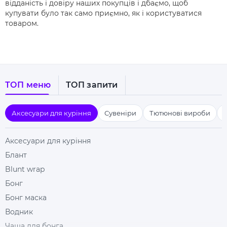
відданість і довіру наших покупців і дбаємо, щоб
купувати було так само приємно, як і користуватися
товаром.
ТОП меню
ТОП запити
Аксесуари для куріння
Сувеніри
Тютюнові вироби
Аксесуари для куріння
Блант
Blunt wrap
Бонг
Бонг маска
Водник
Чаша для бонга