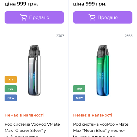
ціна 999 грн.
ціна 999 грн.
Продано
Продано
2367
2365
Хіт
Top
Top
New
New
Немає в наявності
Немає в наявності
Pod система VooPoo VMate
Pod система VooPoo VMate
Max "Glacier Silver" у
Max "Neon Blue" у неоно-
срібному кольорі
блакитному кольорі