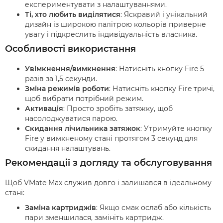
експериментувати з налаштуваннями.
Ті, хто любить виділятися
: Яскравий і унікальний
дизайн із широкою палітрою кольорів приверне
увагу і підкреслить індивідуальність власника.
Особливості використання
Увімкнення/вимкнення
: Натисніть кнопку Fire 5
разів за 1,5 секунди.
Зміна режимів роботи
: Натисніть кнопку Fire тричі,
щоб вибрати потрібний режим.
Активація
: Просто зробіть затяжку, щоб
насолоджуватися парою.
Скидання лічильника затяжок
: Утримуйте кнопку
Fire у вимкненому стані протягом 3 секунд для
скидання налаштувань.
Рекомендації з догляду та обслуговування
Щоб VMate Max служив довго і залишався в ідеальному
стані:
Заміна картриджів
: Якщо смак ослаб або кількість
пари зменшилася, замініть картридж.