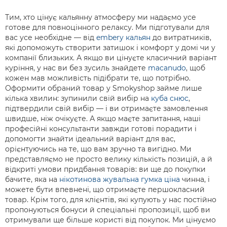
Тим, хто цінує кальянну атмосферу ми надаємо усе
готове для повноцінного релаксу. Ми підготували для
вас усе необхідне — від
embery кальян
до витратників,
які допоможуть створити затишок і комфорт у домі чи у
компанії близьких. А якщо ви цінуєте класичний варіант
куріння, у нас ви без зусиль знайдете
macanudo
, щоб
кожен мав можливість підібрати те, що потрібно.
Оформити обраний товар у Smokyshop займе лише
кілька хвилин: зупинили свій вибір на
куба снюс
,
підтвердили свій вибір — і ви отримаєте замовлення
швидше, ніж очікуєте. А якщо маєте запитання, наші
професійні консультанти завжди готові порадити і
допомогти знайти ідеальний варіант для вас,
орієнтуючись на те, що вам зручно та вигідно. Ми
представляємо не просто велику кількість позицій, а й
відкриті умови придбання товарів: ви ще до покупки
бачите, яка на
нікотинова жувальна гумка ціна
чинна, і
можете бути впевнені, що отримаєте першокласний
товар. Крім того, для клієнтів, які купують у нас постійно
пропонуються бонуси й спеціальні пропозиції, щоб ви
отримували ще більше користі від покупок. Ми цінуємо