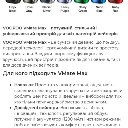
VOOPOO VMate Max – потужний, стильний і
універсальний пристрій для всіх категорій вейперів
VOOPOO VMate Max
– це сучасний девайс, що поєднує
передові технології, ергономічний дизайн та простоту
використання. Завдяки широкому функціоналу і
зручності, цей пристрій підходить як для новачків, так і
для досвідчених вейперів.
Для кого підходить VMate Max
Новачки
: Простота у використанні, відсутність
складних налаштувань та зручна система заправки
роблять цей пристрій ідеальним вибором для тих,
хто тільки починає знайомство з вейпінгом.
Досвідчені вейпери
: Високоякісна збірка,
інноваційні технології, регульований обдув,
потужний акумулятор (1200 мАг) і чотири режими
роботи забезпечують комфорт і дають можливість