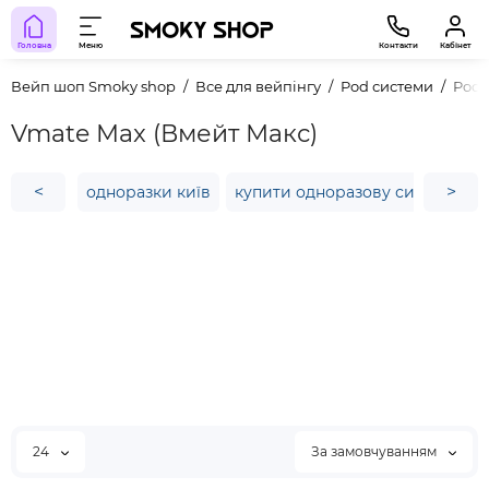
Головна
Меню
Контакти
Кабінет
Вейп шоп Smoky shop
Все для вейпінгу
Pod системи
Pod
Vmate Max (Вмейт Макс)
<
>
одноразки київ
купити одноразову сигарету
24
За замовчуванням