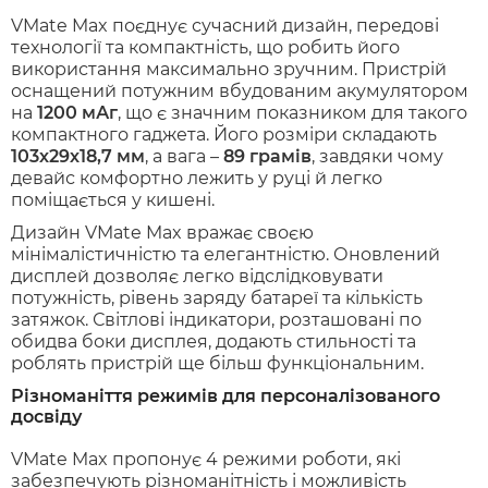
VMate Max поєднує сучасний дизайн, передові
технології та компактність, що робить його
використання максимально зручним. Пристрій
оснащений потужним вбудованим акумулятором
на
1200 мАг
, що є значним показником для такого
компактного гаджета. Його розміри складають
103х29х18,7 мм
, а вага –
89 грамів
, завдяки чому
девайс комфортно лежить у руці й легко
поміщається у кишені.
Дизайн VMate Max вражає своєю
мінімалістичністю та елегантністю. Оновлений
дисплей дозволяє легко відслідковувати
потужність, рівень заряду батареї та кількість
затяжок. Світлові індикатори, розташовані по
обидва боки дисплея, додають стильності та
роблять пристрій ще більш функціональним.
Різноманіття режимів для персоналізованого
досвіду
VMate Max пропонує 4 режими роботи, які
забезпечують різноманітність і можливість