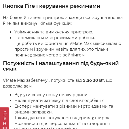
Кнопка Fire і керування режимами
На боковій панелі пристрою знаходиться зручна кнопка
Fire, яка виконує кілька функцій:
Увімкнення та вимкнення пристрою.
Перемикання між режимами роботи.
Це робить використання VMate Max максимально
простим і зручним навіть для тих, хто тільки
починає знайомство з вейпінгом.
Потужність і налаштування під будь-який
смак
VMate Max забезпечує потужність від
5 до 30 Вт
, що
дозволяє вам:
Відчути кожну нотку смаку рідини.
Налаштувати затяжку під свої вподобання.
Експериментувати з різними картриджами та
видами заправки.
Фільтр
Такий діапазон потужності відкриває широкі
можливості для персоналізації та створення