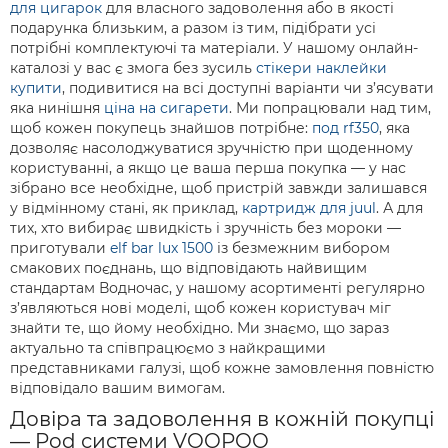
для цигарок
для власного задоволення або в якості
подарунка близьким, а разом із тим, підібрати усі
потрібні комплектуючі та матеріали. У нашому онлайн-
каталозі у вас є змога без зусиль
стікери наклейки
купити
, подивитися на всі доступні варіанти чи з’ясувати
яка нинішня
ціна на сигарети
. Ми попрацювали над тим,
щоб кожен покупець знайшов потрібне:
под rf350
, яка
дозволяє насолоджуватися зручністю при щоденному
користуванні, а якщо це ваша перша покупка — у нас
зібрано все необхідне, щоб пристрій завжди залишався
у відмінному стані, як приклад,
картридж для juul
. А для
тих, хто вибирає швидкість і зручність без мороки —
приготували
elf bar lux 1500
із безмежним вибором
смакових поєднань, що відповідають найвищим
стандартам Водночас, у нашому асортименті регулярно
з’являються нові моделі, щоб кожен користувач міг
знайти те, що йому необхідно. Ми знаємо, що зараз
актуально та співпрацюємо з найкращими
представниками галузі, щоб кожне замовлення повністю
відповідало вашим вимогам.
Довіра та задоволення в кожній покупці
— Pod системи VOOPOO