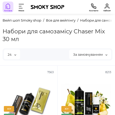
Головна
Меню
Контакти
Кабінет
Вейп шоп Smoky shop
Все для вейпінгу
Набори для самоза
Набори для самозамісу Chaser Mix
30 мл
24
За замовчуванням
7563
8213
Хіт
Хіт