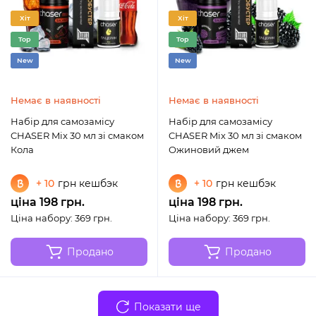
Хіт
Хіт
Top
Top
New
New
Немає в наявності
Немає в наявності
Набір для самозамісу
Набір для самозамісу
CHASER Mix 30 мл зі смаком
CHASER Mix 30 мл зі смаком
Кола
Ожиновий джем
+ 10
грн кешбэк
+ 10
грн кешбэк
ціна 198 грн.
ціна 198 грн.
Ціна набору: 369 грн.
Ціна набору: 369 грн.
Продано
Продано
Показати ще