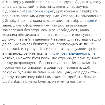
атмосферу у вашій оселі чи в колі друзів. А для тих, кому
цікавіше традиційна форма куріння, у нас зручно
підібрати
сигара flor de copan
, щоб кожен міг підібрати
варіант за власними критеріями. Оформити замовлення
у Smokyshop — справа кількох хвилин: вибрали
водник
,
завершили оформлення — і ми доставимо ваше
замовлення без затримок. А за необхідності, наша
команда підтримки завжди готові надати консультацію і
допомогти знайти ідеальний варіант для вас, відповідно
до ваших вимог і бюджету. Ми пропонуємо не лише
різноманіття продукції, а й чесні та зручні умови купівлі:
ви наперед бачите, яка на
нікотинові подушечки ціна
наявна, і можете бути певні, що отримаєте саме ту якість,
на яку розраховуєте. Водночас, для постійних клієнтів
пропонуються знижки та додаткові переваги, щоб
покупки були ще вигіднішими. Ми цінуємо відданість і
довіру наших покупців і намагаємося зробити більше,
щоб вибір і покупка були зручними та легкими.