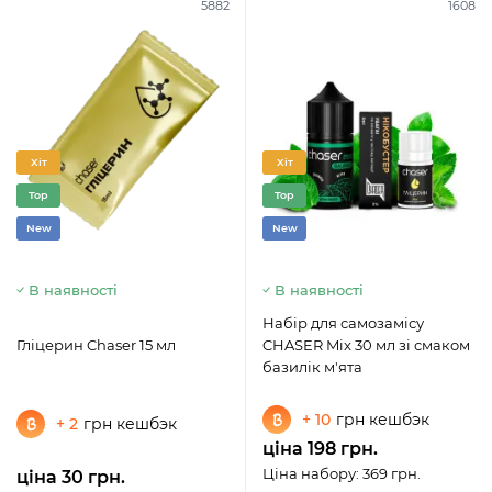
5882
1608
Хіт
Хіт
Top
Top
New
New
В наявності
В наявності
Набір для самозамісу
Гліцерин Chaser 15 мл
CHASER Mix 30 мл зі смаком
базилік м'ята
+ 10
грн кешбэк
+ 2
грн кешбэк
ціна 198 грн.
Ціна набору: 369 грн.
ціна 30 грн.