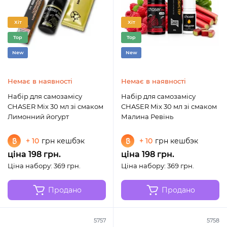
Хіт
Хіт
Top
Top
New
New
Немає в наявності
Немає в наявності
Набір для самозамісу
Набір для самозамісу
CHASER Mix 30 мл зі смаком
CHASER Mix 30 мл зі смаком
Лимонний йогурт
Малина Ревінь
+ 10
грн кешбэк
+ 10
грн кешбэк
ціна 198 грн.
ціна 198 грн.
Ціна набору: 369 грн.
Ціна набору: 369 грн.
Продано
Продано
5757
5758