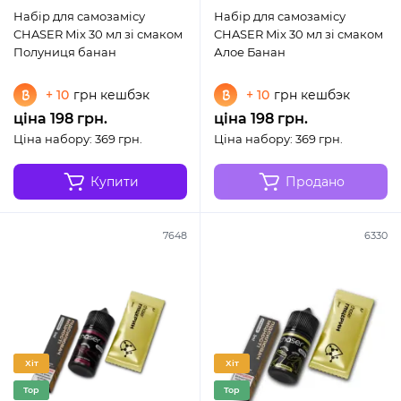
Набір для самозамісу
Набір для самозамісу
CHASER Mix 30 мл зі смаком
CHASER Mix 30 мл зі смаком
Полуниця банан
Алое Банан
+ 10
грн кешбэк
+ 10
грн кешбэк
ціна 198 грн.
ціна 198 грн.
Ціна набору: 369 грн.
Ціна набору: 369 грн.
Купити
Продано
7648
6330
Хіт
Хіт
Top
Top