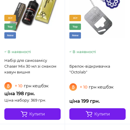
Хіт
Хіт
Top
Top
New
New
В наявності
В наявності
Набір для самозамісу
Chaser Mix 30 мл зі смаком
Брелок-відкривачка
кавун вишня
"Octolab"
+ 10
грн кешбэк
+ 10
грн кешбэк
ціна 198 грн.
Ціна набору: 369 грн.
ціна 199 грн.
Купити
Купити