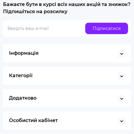
Бажаєте бути в курсі всіх наших акцій та знижок?
Купити люльку для куріння
Підпишіться на розсилку
Люлька для куріння набір
Скляна трубка для куріння
Підписатися
Купити ювелірні ваги
Газ для запальничок
Запальничка
Інформація
Гільйотина для сигар
Кбд
Категорії
Додатково
Особистий кабінет