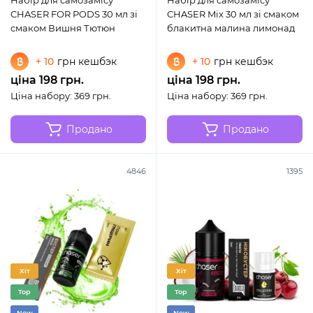
Набір для самозамісу
Набір для самозамісу
CHASER FOR PODS 30 мл зі
CHASER Mix 30 мл зі смаком
смаком Вишня Тютюн
блакитна малина лимонад
+ 10
грн кешбэк
+ 10
грн кешбэк
ціна 198 грн.
ціна 198 грн.
Ціна набору: 369 грн.
Ціна набору: 369 грн.
Продано
Продано
4846
1395
Хіт
Хіт
Top
Top
New
New