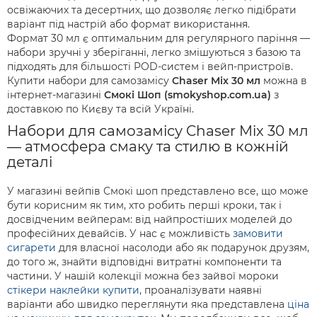
освіжаючих та десертних, що дозволяє легко підібрати
варіант під настрій або формат використання.
Формат 30 мл є оптимальним для регулярного паріння —
набори зручні у зберіганні, легко змішуються з базою та
підходять для більшості POD-систем і вейп-пристроїв.
Купити набори для самозамісу
Chaser Mix 30 мл
можна в
інтернет-магазині
Смокі Шоп (smokyshop.com.ua)
з
доставкою по Києву та всій Україні.
Набори для самозамісу Chaser Mix 30 мл
— атмосфера смаку та стилю в кожній
деталі
У магазині вейпів Смокі шоп представлено все, що може
бути корисним як тим, хто робить перші кроки, так і
досвідченим вейперам: від найпростіших моделей до
професійних девайсів. У нас є можливість
замовити
сигарети
для власної насолоди або як подарунок друзям,
до того ж, знайти відповідні витратні компоненти та
частини. У нашій колекції можна без зайвої мороки
стікери наклейки купити
, проаналізувати наявні
варіанти або швидко переглянути яка представлена
ціна