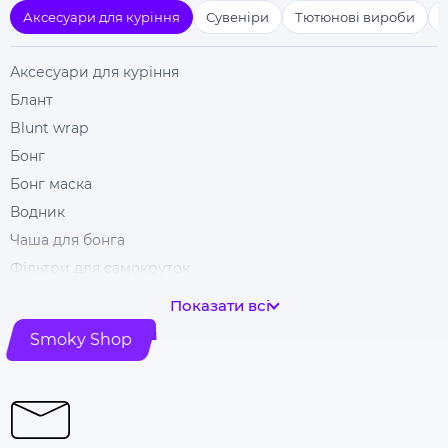
Аксесуари для куріння
Сувеніри
Тютюнові вироби
Аксесуари для куріння
Блант
Blunt wrap
Бонг
Бонг маска
Водник
Чаша для бонга
Фільтри для самокруток
Гільзи для цигарок
Показати всі
Гріндери
Smoky Shop
Ковпак для куріння
Машинка для самокрутки
Купити папір для самокруток
Попільничка