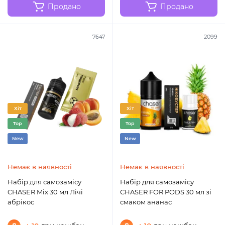
Продано
Продано
7647
2099
Хіт
Хіт
Top
Top
New
New
Немає в наявності
Немає в наявності
Набір для самозамісу
Набір для самозамісу
CHASER Mix 30 мл Лічі
CHASER FOR PODS 30 мл зі
абрікос
смаком ананас