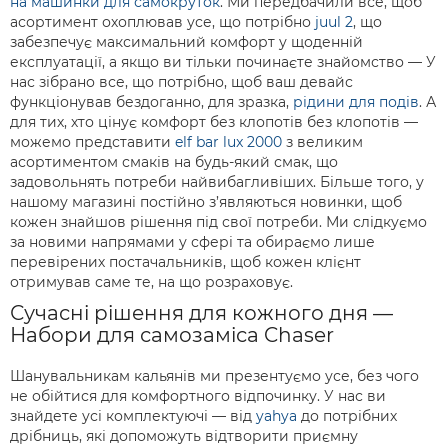
на машинки для самокруток
. Ми передбачили все, щоб
асортимент охоплював усе, що потрібно
juul 2
, що
забезпечує максимальний комфорт у щоденній
експлуатації, а якщо ви тільки починаєте знайомство — У
нас зібрано все, що потрібно, щоб ваш девайс
функціонував бездоганно, для зразка,
рідини для подів
. А
для тих, хто цінує комфорт без клопотів без клопотів —
можемо представити
elf bar lux 2000
з великим
асортиментом смаків на будь-який смак, що
задовольнять потреби найвибагливіших. Більше того, у
нашому магазині постійно з’являються новинки, щоб
кожен знайшов рішення під свої потреби. Ми слідкуємо
за новими напрямами у сфері та обираємо лише
перевірених постачальників, щоб кожен клієнт
отримував саме те, на що розраховує.
Сучасні рішення для кожного дня —
Набори для самозаміса Chaser
Шанувальникам кальянів ми презентуємо усе, без чого
не обійтися для комфортного відпочинку. У нас ви
знайдете усі комплектуючі — від
yahya
до потрібних
дрібниць, які допоможуть відтворити приємну