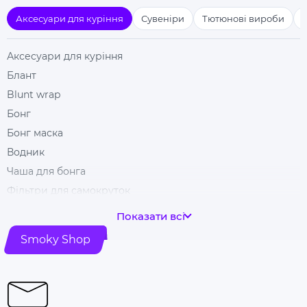
Аксесуари для куріння
Сувеніри
Тютюнові вироби
Аксесуари для куріння
Блант
Blunt wrap
Бонг
Бонг маска
Водник
Чаша для бонга
Фільтри для самокруток
Гільзи для цигарок
Показати всі
Гріндери
Smoky Shop
Ковпак для куріння
Машинка для самокрутки
Купити папір для самокруток
Попільничка