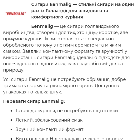
Сигари Eenmalig — стильні сигари на один
раз із Голландії для швидкого та
комфортного куріння
Eenmalig
— це сигари голландського
виробництва, створені для тих, хто цінує коротке, але
приємне куріння. Їх виготовляють зі спеціально
обробленого тютюну з легким ароматом та м’яким
смаком. Завдяки компактному формату та зручності у
використанні, сигари Eenmalig ідеально підходять для
повсякденного відпочинку, кава-пауз або виїздів на
природу.
Усі сигари Eenmalig не потребують обрізання, добре
тримають форму та рівномірно горять. Доступні в
упаковках по кілька штук.
Переваги сигар Eenmalig:
Готові до куріння, не потребують підготовки
Легкий, збалансований смак
Зручний компактний формат
Виготовлені в Нідерландах із якісного тютюну