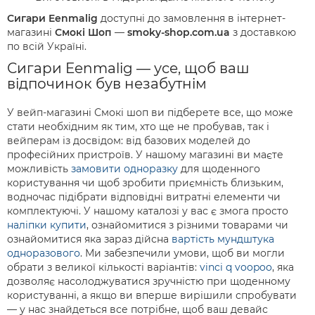
Сигари Eenmalig
доступні до замовлення в інтернет-
магазині
Смокі Шоп
—
smoky-shop.com.ua
з доставкою
по всій Україні.
Сигари Eenmalig — усе, щоб ваш
відпочинок був незабутнім
У вейп-магазині Смокі шоп ви підберете все, що може
стати необхідним як тим, хто ще не пробував, так і
вейперам із досвідом: від базових моделей до
професійних пристроїв. У нашому магазині ви маєте
можливість
замовити одноразку
для щоденного
користування чи щоб зробити приємність близьким,
водночас підібрати відповідні витратні елементи чи
комплектуючі. У нашому каталозі у вас є змога просто
наліпки купити
, ознайомитися з різними товарами чи
ознайомитися яка зараз дійсна
вартість мундштука
одноразового
. Ми забезпечили умови, щоб ви могли
обрати з великої кількості варіантів:
vinci q voopoo
, яка
дозволяє насолоджуватися зручністю при щоденному
користуванні, а якщо ви вперше вирішили спробувати
— у нас знайдеться все потрібне, щоб ваш девайс