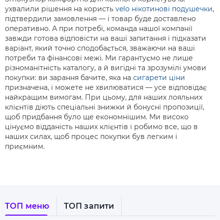
ухвалили рішення на користь
velo нікотинові подушечки
,
підтвердили замовлення — і товар буде доставлено
оперативно. А при потребі, команда нашої компанії
завжди готова відповісти на ваші запитання і підказати
варіант, який точно сподобається, зважаючи на ваші
потреби та фінансові межі. Ми гарантуємо не лише
різноманітність каталогу, а й вигідні та зрозумілі умови
покупки: ви зарання бачите, яка на
сигарети ціни
призначена, і можете не хвилюватися — усе відповідає
найкращим вимогам. При цьому, для наших лояльних
клієнтів діють спеціальні знижки й бонусні пропозиції,
щоб придбання було ще економнішим. Ми високо
цінуємо відданість наших клієнтів і робимо все, що в
наших силах, щоб процес покупки був легким і
приємним.
ТОП меню
ТОП запити