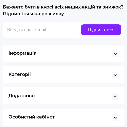
Бажаєте бути в курсі всіх наших акцій та знижок?
Купити люльку для куріння
Підпишіться на розсилку
Люлька для куріння набір
Скляна трубка для куріння
Підписатися
Купити ювелірні ваги
Газ для запальничок
Запальничка
Інформація
Гільйотина для сигар
Кбд
Категорії
Додатково
Особистий кабінет