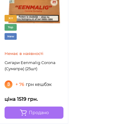
Хіт
Top
New
Немає в наявності
Сигари Eenmalig Corona
(Суматра) (25шт)
+ 76
грн кешбэк
ціна 1519 грн.
Продано