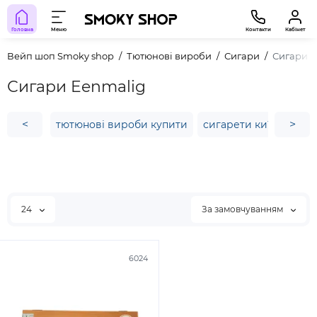
Головна
Меню
Контакти
Кабінет
Вейп шоп Smoky shop
Тютюнові вироби
Сигари
Сигари E
Сигари Eenmalig
<
>
тютюнові вироби купити
сигарети київ ціна
24
За замовчуванням
6024