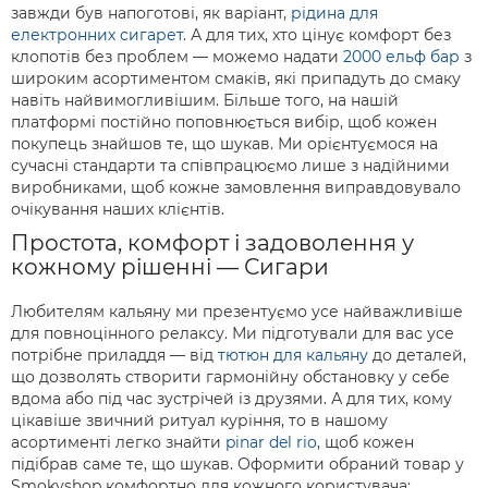
завжди був напоготові, як варіант,
рідина для
електронних сигарет
. А для тих, хто цінує комфорт без
клопотів без проблем — можемо надати
2000 ельф бар
з
широким асортиментом смаків, які припадуть до смаку
навіть найвимогливішим. Більше того, на нашій
платформі постійно поповнюється вибір, щоб кожен
покупець знайшов те, що шукав. Ми орієнтуємося на
сучасні стандарти та співпрацюємо лише з надійними
виробниками, щоб кожне замовлення виправдовувало
очікування наших клієнтів.
Простота, комфорт і задоволення у
кожному рішенні — Сигари
Любителям кальяну ми презентуємо усе найважливіше
для повноцінного релаксу. Ми підготували для вас усе
потрібне приладдя — від
тютюн для кальяну
до деталей,
що дозволять створити гармонійну обстановку у себе
вдома або під час зустрічей із друзями. А для тих, кому
цікавіше звичний ритуал куріння, то в нашому
асортименті легко знайти
pinar del rio
, щоб кожен
підібрав саме те, що шукав. Оформити обраний товар у
Smokyshop комфортно для кожного користувача: