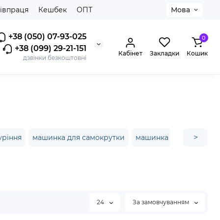
івпраця
Кешбек
ОПТ
Мова
+38 (050) 07-93-025
0
+38 (099) 29-21-151
Кабінет
Закладки
Кошик
дзвінки безкоштовні
>
уріння
машинка для самокрутки
машинка для самокрут
24
За замовчуванням