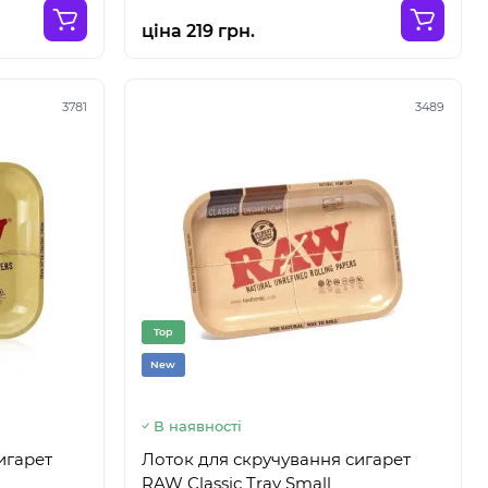
ціна 219 грн.
3781
3489
Top
New
В наявності
игарет
Лоток для скручування сигарет
RAW Classic Tray Small