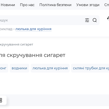
Новини
Про нас
Політика безпеки
Умови згоди
Сп
люлька для куріння
риклад
—
скручування сигарет
ля скручування сигарет
бонг
водники
люлька для куріння
скляні трубки для к