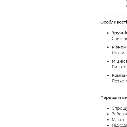
Особливості
Зручні
Спеціа
Різнома
Лотки 
Міцніст
Виготов
Компак
Лотки л
Переваги ви
Спрощу
Забезп
Мають 
Підход