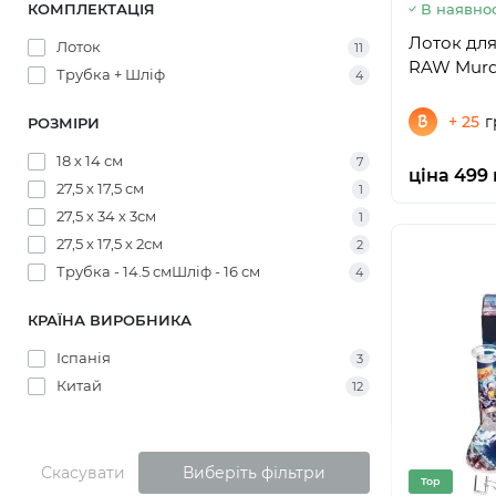
В наявнос
КОМПЛЕКТАЦІЯ
Лоток для
Лоток
11
RAW Murde
Трубка + Шліф
4
+ 25
г
РОЗМІРИ
18 х 14 см
7
ціна 499 
27,5 х 17,5 см
1
27,5 х 34 х 3см
1
27,5 х 17,5 х 2см
2
Трубка - 14.5 смШліф - 16 см
4
КРАЇНА ВИРОБНИКА
Іспанія
3
Китай
12
Скасувати
Виберіть фільтри
Top