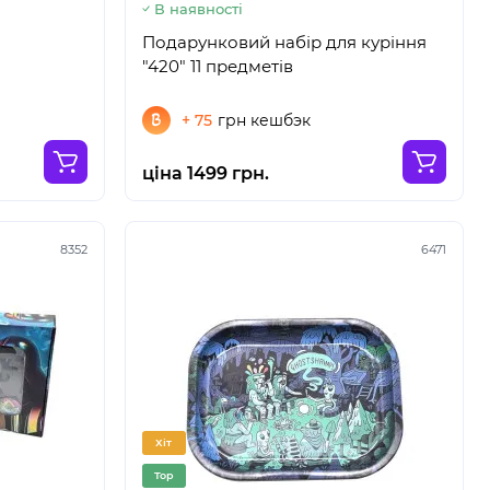
В наявності
й
Подарунковий набір для куріння
"420" 11 предметів
+ 75
грн кешбэк
ціна 1499 грн.
8352
6471
Хіт
Top