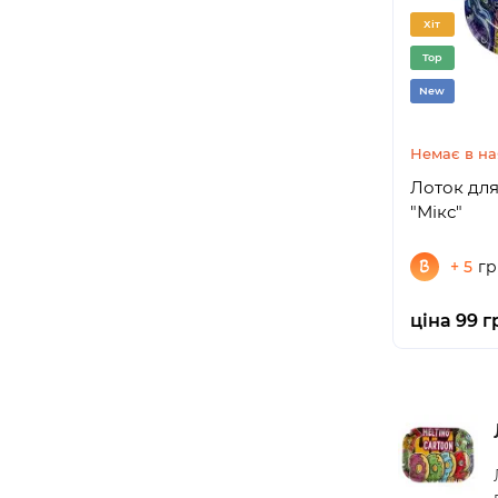
Хіт
Top
New
Немає в на
Лоток для
"Мікс"
+ 5
гр
ціна 99 г