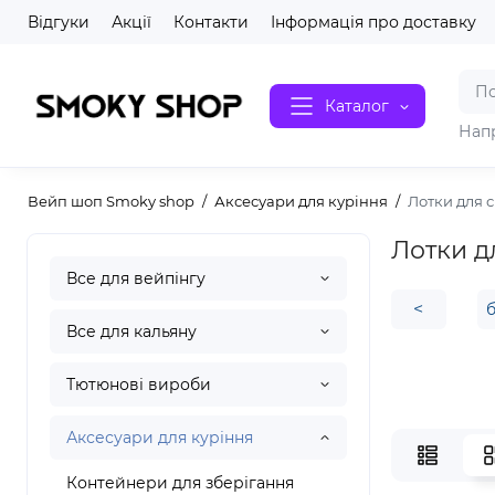
Відгуки
Акції
Контакти
Інформація про доставку
Каталог
Нап
Вейп шоп Smoky shop
Аксесуари для куріння
Лотки для 
Лотки д
Все для вейпінгу
<
Все для кальяну
Тютюнові вироби
Аксесуари для куріння
Контейнери для зберігання