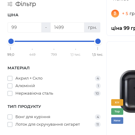
Фільтр
+ 5
гр
ЦІНА
-
грн.
ціна 99 г
99,0
449
799
1,1 тис.
1,5 тис.
МАТЕРІАЛ
Акрил + Скло
4
Алюміній
1
Нержавіюча сталь
10
Хіт
ТИП ПРОДУКТУ
Top
Бонг для куріння
4
New
Лоток для скручування сигарет
11