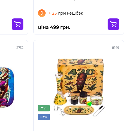
+ 25
грн кешбэк
ціна 499 грн.
2732
8149
Top
New