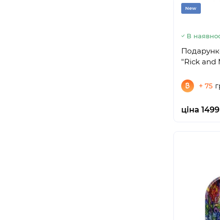
New
В наявнос
Подарунко
"Rick and 
+ 75
г
ціна 1499