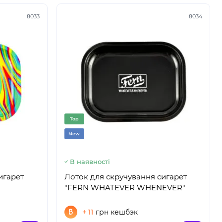
8033
8034
Top
New
В наявності
игарет
Лоток для скручування сигарет
"FERN WHATEVER WHENEVER"
+ 11
грн кешбэк