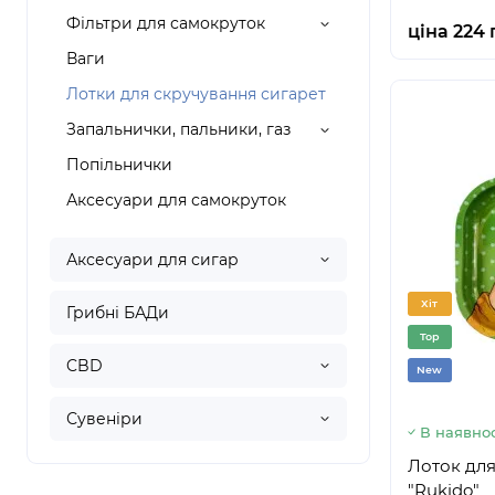
Фільтри для самокруток
ціна 224 
Ваги
Лотки для скручування сигарет
Запальнички, пальники, газ
Попільнички
Аксесуари для самокруток
Аксесуари для сигар
Хіт
Грибні БАДи
Top
CBD
New
Сувеніри
В наявнос
Лоток для
"Rukido"