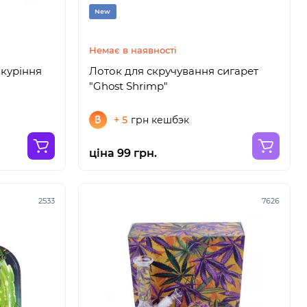
New
Немає в наявності
 куріння
Лоток для скручування сигарет
"Ghost Shrimp"
+ 5
грн кешбэк
ціна 99 грн.
2533
7626