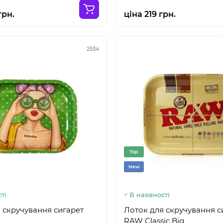
грн.
ціна 219 грн.
2534
Top
New
ті
В наявності
 скручування сигарет
Лоток для скручування с
RAW Classic Big