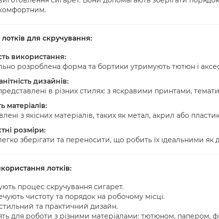
комфортним.
 лотків для скручування:
сть використання:
льно розроблена форма та бортики утримують тютюн і аксесу
нітність дизайнів:
представлені в різних стилях: з яскравими принтами, тема
ь матеріалів:
лені з якісних матеріалів, таких як метал, акрил або пластик
тні розміри:
егко зберігати та переносити, що робить їх ідеальними як д
користання лотків:
ють процес скручування сигарет.
ечують чистоту та порядок на робочому місці.
стильний та практичний дизайн.
ять для роботи з різними матеріалами: тютюном, папером, ф