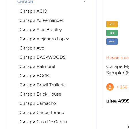
Сигари
Сигари AGIO
Сигари AJ Fernandez
Хіт
Сигари Alec Bradley
Top
Сигари Alejandro Lopez
New
Сигари Avo
Сигари BACKWOODS
Немає в на
Сигари My
Сигари Balmoral
Sampler (
Сигари BOCK
Сигари Brazil Trüllerie
+ 250
Сигари Brick House
ціна 4999
Сигари Camacho
Сигари Carlos Torano
Сигари Casa De Garcia