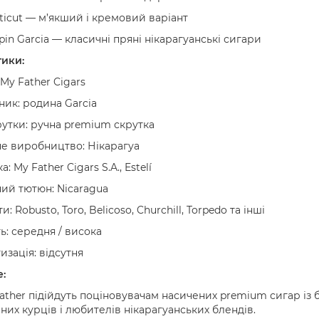
ticut — м’якший і кремовий варіант
in Garcia — класичні пряні нікарагуанські сигари
ики:
My Father Cigars
ник: родина Garcia
рутки: ручна premium скрутка
е виробництво: Нікарагуа
: My Father Cigars S.A., Estelí
ий тютюн: Nicaragua
: Robusto, Toro, Belicoso, Churchill, Torpedo та інші
ь: середня / висока
зація: відсутня
:
ather підійдуть поціновувачам насичених premium сигар із 
них курців і любителів нікарагуанських блендів.