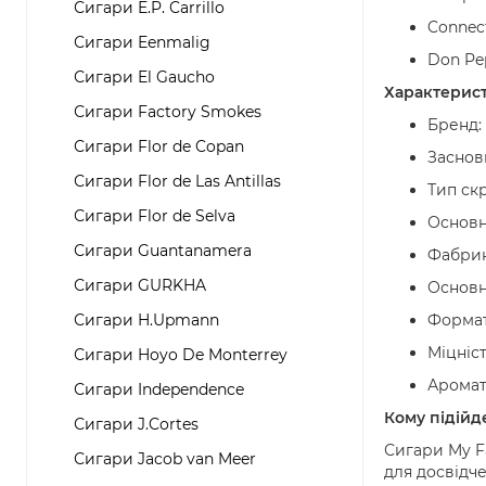
Сигари E.P. Carrillo
Connec
Сигари Eenmalig
Don Pep
Сигари El Gaucho
Характерист
Сигари Factory Smokes
Бренд: 
Сигари Flor de Copan
Заснов
Сигари Flor de Las Antillas
Тип ск
Сигари Flor de Selva
Основн
Сигари Guantanamera
Фабрика
Сигари GURKHA
Основн
Сигари H.Upmann
Формати
Міцніст
Сигари Hoyo De Monterrey
Аромати
Сигари Independence
Кому підійде
Сигари J.Cortes
Сигари My F
Сигари Jacob van Meer
для досвідче