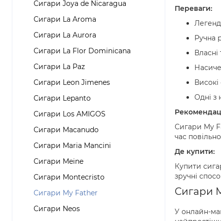
Сигари Joya de Nicaragua
Переваги:
Сигари La Aroma
Легенд
Сигари La Aurora
Ручна 
Сигари La Flor Dominicana
Власні 
Сигари La Paz
Насиче
Сигари Leon Jimenes
Високі 
Одні з 
Сигари Lepanto
Рекомендаці
Сигари Los AMIGOS
Сигари My F
Сигари Macanudo
час повільно
Сигари Maria Mancini
Де купити:
Сигари Meine
Купити сига
зручні спос
Сигари Montecristo
Сигари M
Сигари My Father
Сигари Neos
У онлайн-маг