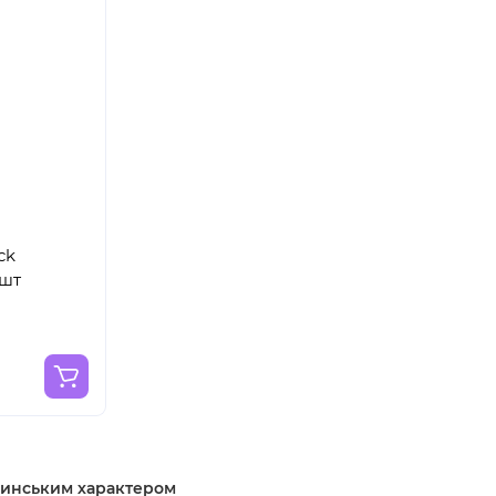
ck
 шт
убинським характером