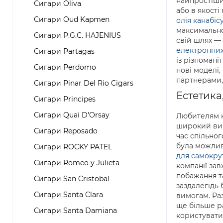
найпростіши
Сигари Oliva
або в якості
Сигари Oud Kapmen
олія канабіс
максимальн
Сигари P.G.C. HAJENIUS
свій шлях — 
електронних
Сигари Partagas
із різномані
Сигари Perdomo
нові моделі
партнерами,
Сигари Pinar Del Rio Cigars
Естетика
Сигари Principes
Сигари Quai D'Orsay
Любителям к
широкий виб
Сигари Reposado
час спільног
була можлив
Сигари ROCKY PATEL
для самокру
Сигари Romeo y Julieta
компанії зав
побажання та
Сигари San Cristobal
заздалегідь 
Сигари Santa Clara
вимогам. Раз
ще більше ра
Сигари Santa Damiana
користувати