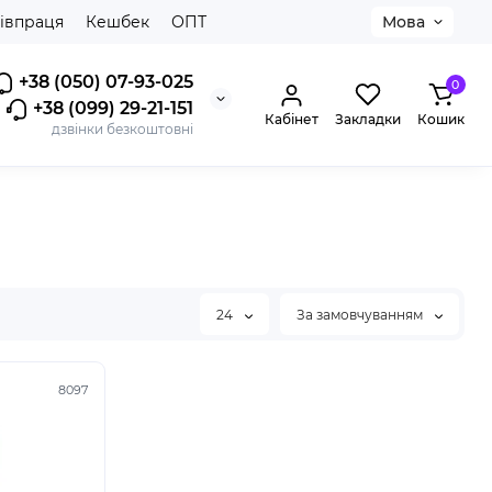
івпраця
Кешбек
ОПТ
Мова
+38 (050) 07-93-025
0
+38 (099) 29-21-151
Кабінет
Закладки
Кошик
дзвінки безкоштовні
24
За замовчуванням
8097