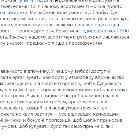
і можна
купити под
для персонального користування
одаткові елементи. У нашому асортименті можна просто
 на сигарети
. Ми забезпечили умови, щоб вибір був
у щоденному використанні, а якщо ви лише розпочинаєте
вся у відмінному стані, скажімо,
сольова рідина для
 турбот — пропонуємо ознайомитися з
одноразка wouf 1500
кість. Також, у нашому асортименті регулярно з’являються
ногу з часом і працюємо лише з перевіреними
равжнього відпочинку. У нашому виборі доступні
оляють організувати комфортну атмосферу вдома чи під
у нас завжди можна знайти
h upmann
, щоб у будь-якого
ку у Smokyshop — справа кількох хвилин: вибрали
папір
іші строки. А якщо виникне потреба, команда нашої
відповідатиме вашим потребам, враховуючи ваші
кількість позицій, а й чесні умови покупки: ви
можете не хвилюватися — усе відповідає найкращим
ьні знижки й бонусні пропозиції, щоб шопінг приносив
умови, щоб купувати було так само приємно, як і