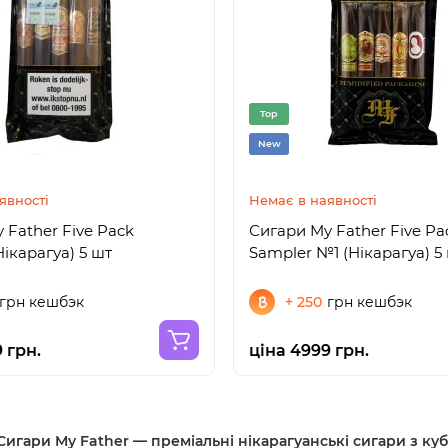
Top
New
явності
Немає в наявності
 Father Five Pack
Сигари My Father Five Pa
Нікарагуа) 5 шт
Sampler №1 (Нікарагуа) 5
грн кешбэк
+ 250
грн кешбэк
 грн.
ціна 4999 грн.
Сигари My Father — преміальні нікарагуанські сигари з к