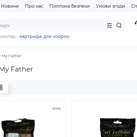
Новини
Про нас
Політика безпеки
Умови згоди
Сп
картридж для voopoo
риклад
—
 My Father
My Father
8096