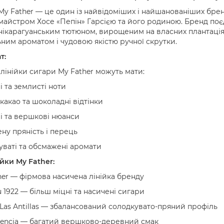
My Father — це один із найвідоміших і найшанованіших брен
майстром Хосе «Пепін» Гарсією та його родиною. Бренд поє
нікарагуанським тютюном, вирощеним на власних плантаціях 
ним ароматом і чудовою якістю ручної скрутки.
т:
лінійки сигари My Father можуть мати:
 та землисті ноти
 какао та шоколадні відтінки
ві та вершкові нюанси
ну пряність і перець
уваті та обсмажені аромати
йки My Father:
her — фірмова насичена лінійка бренду
u 1922 — більш міцні та насичені сигари
 Las Antillas — збалансований солодкувато-пряний профіль
lencia — багатий вершково-деревний смак