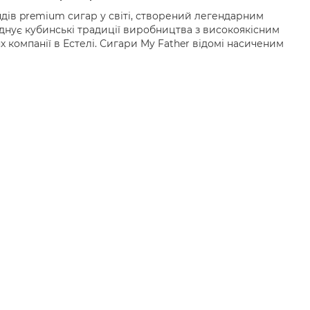
дів premium сигар у світі, створений легендарним
днує кубинські традиції виробництва з високоякісним
компанії в Естелі. Сигари My Father відомі насиченим