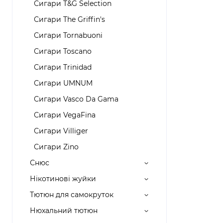
Сигари T&G Selection
Сигари The Griffin's
Сигари Tornabuoni
Сигари Toscanо
Сигари Trinidad
Сигари UMNUM
Сигари Vasco Da Gama
Сигари VegaFina
Сигари Villiger
Сигари Zino
Снюс
Нікотинові жуйки
Тютюн для самокруток
Нюхальний тютюн