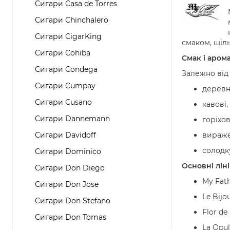
Сигари Casa de Torres
Сигари Chinchalero
Сигари CigarKing
смаком, щіль
Сигари Cohiba
Смак і арома
Сигари Condega
Залежно від 
Сигари Cumpay
деревні
Сигари Cusano
кавові,
Сигари Dannemann
горіхо
Сигари Davidoff
вираже
солодк
Сигари Dominico
Основні ліні
Сигари Don Diego
My Fat
Сигари Don Jose
Le Bijo
Сигари Don Stefano
Flor de
Сигари Don Tomas
La Opu