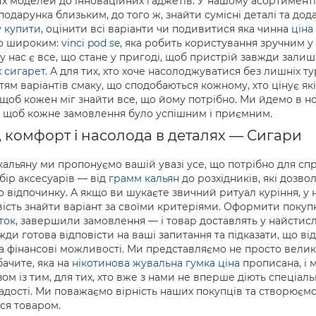
х моделей до інноваційних гаджетів. У нашому асортимент
 подарунка близьким, до того ж, знайти сумісні деталі та д
у купити
, оцінити всі варіанти чи подивитися яка чинна
ціна
о широким:
vinci pod se
, яка робить користування зручним 
у нас є все, що стане у пригоді, щоб пристрій завжди залиша
 сигарет
. А для тих, хто хоче насолоджуватися без лишніх
ттям варіантів смаку, що сподобаються кожному, хто цінує я
, щоб кожен міг знайти все, що йому потрібно. Ми йдемо в 
 щоб кожне замовлення було успішним і приємним.
, комфорт і насолода в деталях — Сигари
альяну ми пропонуємо вашій увазі усе, що потрібно для сп
ір аксесуарів — від
грамм кальян
до розхідників, які дозв
о відпочинку. А якщо ви шукаєте звичний ритуал куріння, 
ість знайти варіант за своїми критеріями. Оформити покуп
ток
, завершили замовлення — і товар доставлять у найстисл
жди готова відповісти на ваші запитання та підказати, що 
 фінансові можливості. Ми представляємо не просто велику 
бачите, яка на
нікотинова жувальна гумка ціна
прописана, і 
ом із тим, для тих, хто вже з нами не вперше діють спеціал
дості. Ми поважаємо вірність наших покупців та створюємо 
ся товаром.