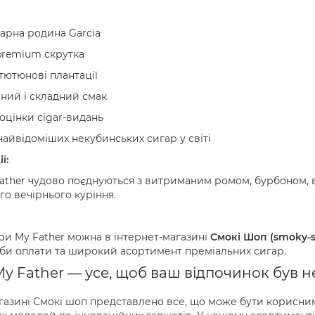
арна родина Garcia
premium скрутка
тютюнові плантації
ний і складний смак
оцінки cigar-видань
найвідоміших некубинських сигар у світі
ї:
ather чудово поєднуються з витриманим ромом, бурбоном, в
го вечірнього куріння.
ри My Father можна в інтернет-магазині
Смокі Шоп (smoky-s
оби оплати та широкий асортимент преміальних сигар.
y Father — усе, щоб ваш відпочинок був н
азині Смокі шоп представлено все, що може бути корисним я