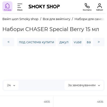
Головна
Меню
Контакти
Кабінет
Вейп шоп Smoky shop
Все для вейпінгу
Набори для самоза
Набори CHASER Special Berry 15 мл
<
>
под система купити
джул
vuse
вапорессо 
24
За замовчуванням
4835
4836