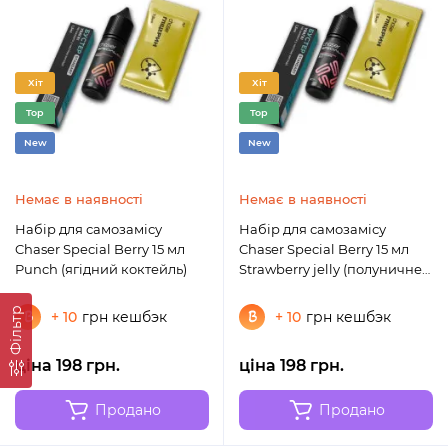
Хіт
Хіт
Top
Top
New
New
Немає в наявності
Немає в наявності
Набір для самозамісу
Набір для самозамісу
Chaser Special Berry 15 мл
Chaser Special Berry 15 мл
Punch (ягідний коктейль)
Strawberry jelly (полуничне
желе)
Фільтр
+ 10
грн кешбэк
+ 10
грн кешбэк
ціна 198 грн.
ціна 198 грн.
Продано
Продано