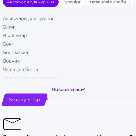
Аксесуари для куріння
Сувеніри
Тютюнові вироби
Аксесуари для куріння
Блант
Blunt wrap
Бонг
Бонг маска
Водник
Чаша для бонга
Фільтри для самокруток
Гільзи для цигарок
Показати всі
Гріндери
Smoky Shop
Ковпак для куріння
Машинка для самокрутки
Купити папір для самокруток
Попільничка