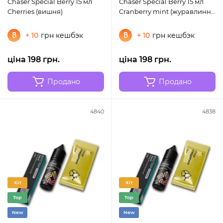
Chaser Special Berry 15 мл
Chaser Special Berry 15 мл
Cherries (вишня)
Cranberry mint (журавлинна
м'ята)
+ 10
грн кешбэк
+ 10
грн кешбэк
ціна 198 грн.
ціна 198 грн.
Продано
Продано
4840
4838
Хіт
Хіт
Top
Top
New
New