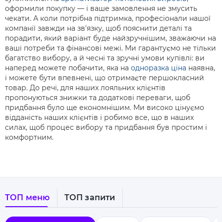
оформили покупку — і ваше замовлення не змусить
чекати. А коли потрібна підтримка, професіонали нашої
компанії завжди на зв'язку, щоб пояснити деталі та
порадити, який варіант буде найзручнішим, зважаючи на
ваші потреби та фінансові межі. Ми гарантуємо не тільки
багатство вибору, а й чесні та зручні умови купівлі: ви
наперед можете побачити, яка на
одноразка ціна
наявна,
і можете бути впевнені, що отримаєте першокласний
товар. До речі, для наших лояльних клієнтів
пропонуються знижки та додаткові переваги, щоб
придбання було ще економнішим. Ми високо цінуємо
відданість наших клієнтів і робимо все, що в наших
силах, щоб процес вибору та придбання був простим і
комфортним.
ТОП меню
ТОП запити