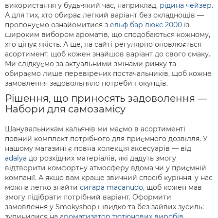
використання у будь-який час, наприклад,
рідина чейзер
.
А для тих, хто обирає легкий варіант без складнощів —
пропонуємо ознайомитися з
ельф бар люкс 2000
із
широким вибором ароматів, що сподобаються кожному,
хто цінує якість. А ще, на сайті регулярно оновлюється
асортимент, щоб кожен знайшов варіант до свого смаку.
Ми слідкуємо за актуальними змінами ринку та
обираємо лише перевірених постачальників, щоб кожне
замовлення задовольняло потреби покупців.
Рішення, що приносять задоволення —
Набори для самозамісу
Шанувальникам кальянів ми маємо в асортименті
повний комплект потрібного для приємного дозвілля. У
нашому магазині є повна колекція аксесуарів — від
adalya
до розхідних матеріалів, які дадуть змогу
відтворити комфортну атмосферу вдома чи у приємній
компанії. А якщо вам краще звичний спосіб куріння, у нас
можна легко знайти
сигара macanudo
, щоб кожен мав
змогу підібрати потрібний варіант. Оформити
замовлення у Smokyshop швидко та без зайвих зусиль:
зупинилися на
ароматизатор тютюнових виробів
,