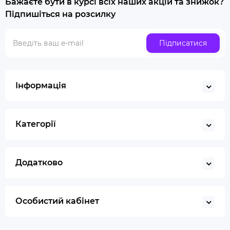
Бажаєте бути в курсі всіх наших акцій та знижок?
Купити люльку для куріння
Підпишіться на розсилку
Люлька для куріння набір
Скляна трубка для куріння
Підписатися
Купити ювелірні ваги
Газ для запальничок
Запальничка
Інформація
Гільйотина для сигар
Кбд
Категорії
Додатково
Особистий кабінет