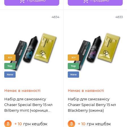
4834
4833
Хіт
Хіт
Top
Top
New
New
Немає в наявності
Немає в наявності
Набір для самозамісу
Набір для самозамісу
Chaser Special Berry 15 мл
Chaser Special Berry 15 мл
Bilberry mint (чорниця
Blackberry (oжина)
м'ята)
+ 10
грн кешбэк
+ 10
грн кешбэк