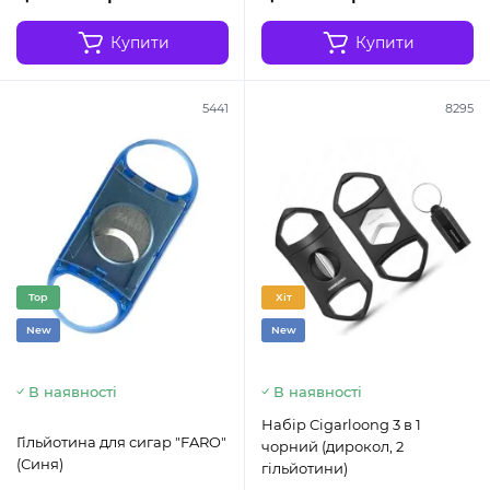
Купити
Купити
5441
8295
Top
Хіт
New
New
В наявності
В наявності
Набір Cigarloong 3 в 1
Гільйотина для сигар "FARO"
чорний (дирокол, 2
(Синя)
гільйотини)