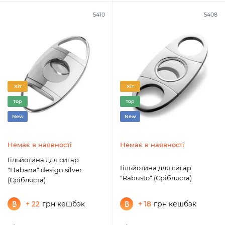
5410
5408
Хіт
Хіт
Top
Top
New
New
Немає в наявності
Немає в наявності
Гільйотина для сигар
Гільйотина для сигар
"Habana" design silver
"Rabusto" (Срібляста)
(Срібляста)
+ 22
грн кешбэк
+ 18
грн кешбэк