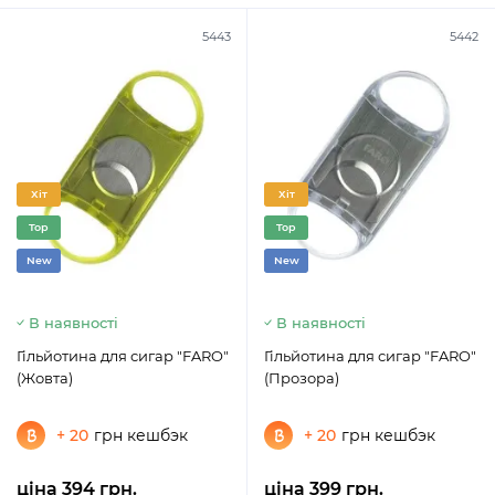
5443
5442
Хіт
Хіт
Top
Top
New
New
В наявності
В наявності
Гільйотина для сигар "FARO"
Гільйотина для сигар "FARO"
(Жовта)
(Прозора)
+ 20
грн кешбэк
+ 20
грн кешбэк
ціна 394 грн.
ціна 399 грн.