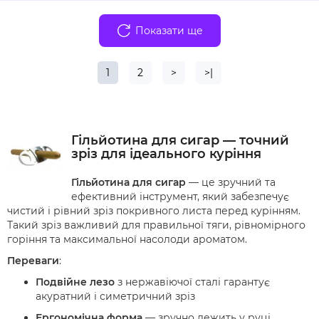
Показати ще
1
2
>
>|
Гільйотина для сигар — точний
зріз для ідеального куріння
Гільйотина для сигар
— це зручний та
ефективний інструмент, який забезпечує
чистий і рівний зріз покривного листа перед курінням.
Такий зріз важливий для правильної тяги, рівномірного
горіння та максимальної насолоди ароматом.
Переваги
:
Подвійне лезо
з нержавіючої сталі гарантує
акуратний і симетричний зріз
Ергономічна форма
— зручно лежить у руці