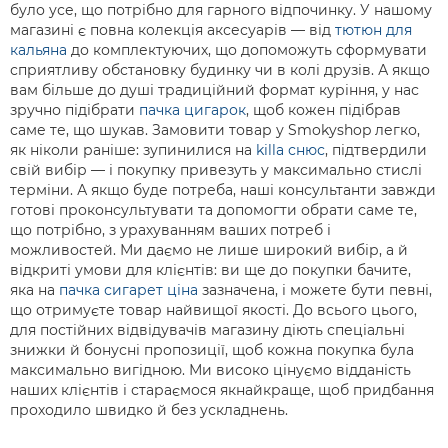
було усе, що потрібно для гарного відпочинку. У нашому
магазині є повна колекція аксесуарів — від
тютюн для
кальяна
до комплектуючих, що допоможуть сформувати
сприятливу обстановку будинку чи в колі друзів. А якщо
вам більше до душі традиційний формат куріння, у нас
зручно підібрати
пачка цигарок
, щоб кожен підібрав
саме те, що шукав. Замовити товар у Smokyshop легко,
як ніколи раніше: зупинилися на
killa снюс
, підтвердили
свій вибір — і покупку привезуть у максимально стислі
терміни. А якщо буде потреба, наші консультанти завжди
готові проконсультувати та допомогти обрати саме те,
що потрібно, з урахуванням ваших потреб і
можливостей. Ми даємо не лише широкий вибір, а й
відкриті умови для клієнтів: ви ще до покупки бачите,
яка на
пачка сигарет ціна
зазначена, і можете бути певні,
що отримуєте товар найвищої якості. До всього цього,
для постійних відвідувачів магазину діють спеціальні
знижки й бонусні пропозиції, щоб кожна покупка була
максимально вигідною. Ми високо цінуємо відданість
наших клієнтів і стараємося якнайкраще, щоб придбання
проходило швидко й без ускладнень.