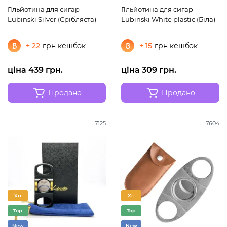
Гільйотина для сигар
Гільйотина для сигар
Lubinski Silver (Срібляста)
Lubinski White plastic (Біла)
+ 22
грн кешбэк
+ 15
грн кешбэк
ціна 439 грн.
ціна 309 грн.
Продано
Продано
7125
7604
Хіт
Хіт
Top
Top
New
New