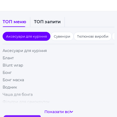
ТОП меню
ТОП запити
Аксесуари для куріння
Сувеніри
Тютюнові вироби
Аксесуари для куріння
Блант
Blunt wrap
Бонг
Бонг маска
Водник
Чаша для бонга
Фільтри для самокруток
Гільзи для цигарок
Показати всі
Гріндери