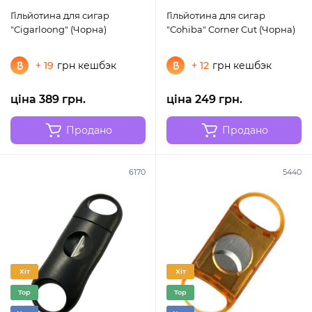
Гільйотина для сигар
Гільйотина для сигар
"Cigarloong" (Чорна)
"Cohiba" Corner Cut (Чорна)
+ 19
грн кешбэк
+ 12
грн кешбэк
ціна 389 грн.
ціна 249 грн.
Продано
Продано
6170
5440
Хіт
Хіт
Top
Top