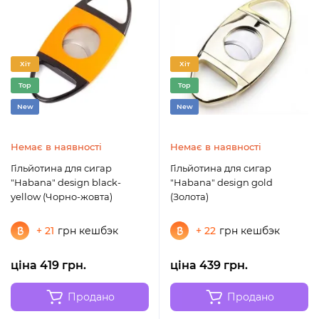
Хіт
Хіт
Top
Top
New
New
Немає в наявності
Немає в наявності
Гільйотина для сигар
Гільйотина для сигар
"Habana" design black-
"Habana" design gold
yellow (Чорно-жовта)
(Золота)
+ 21
грн кешбэк
+ 22
грн кешбэк
ціна 419 грн.
ціна 439 грн.
Продано
Продано