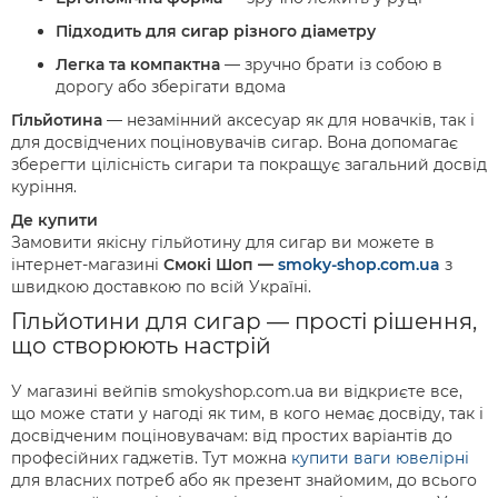
Підходить для сигар різного діаметру
Легка та компактна
— зручно брати із собою в
дорогу або зберігати вдома
Гільйотина
— незамінний аксесуар як для новачків, так і
для досвідчених поціновувачів сигар. Вона допомагає
зберегти цілісність сигари та покращує загальний досвід
куріння.
Де купити
Замовити якісну гільйотину для сигар ви можете в
інтернет-магазині
Смокі Шоп
—
smoky-shop.com.ua
з
швидкою доставкою по всій Україні.
Гільйотини для сигар — прості рішення,
що створюють настрій
У магазині вейпів smokyshop.com.ua ви відкриєте все,
що може стати у нагоді як тим, в кого немає досвіду, так і
досвідченим поціновувачам: від простих варіантів до
професійних гаджетів. Тут можна
купити ваги ювелірні
для власних потреб або як презент знайомим, до всього