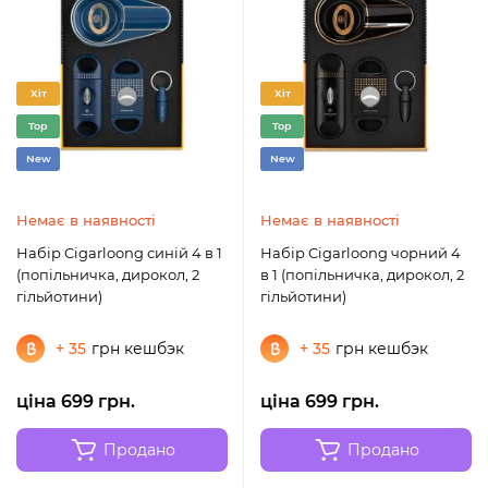
Хіт
Хіт
Top
Top
New
New
Немає в наявності
Немає в наявності
Набір Cigarloong синій 4 в 1
Набір Cigarloong чорний 4
(попільничка, дирокол, 2
в 1 (попільничка, дирокол, 2
гільйотини)
гільйотини)
+ 35
грн кешбэк
+ 35
грн кешбэк
ціна 699 грн.
ціна 699 грн.
Продано
Продано