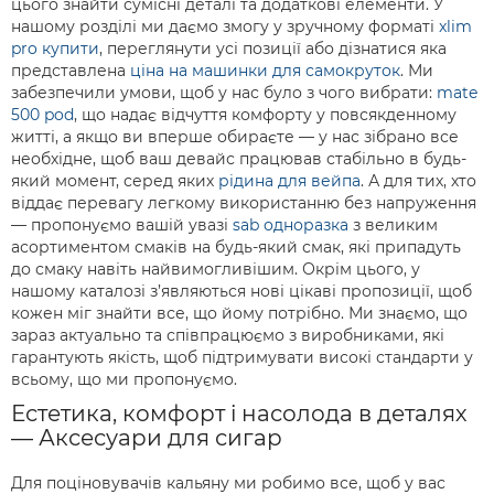
цього знайти сумісні деталі та додаткові елементи. У
нашому розділі ми даємо змогу у зручному форматі
xlim
pro купити
, переглянути усі позиції або дізнатися яка
представлена
ціна на машинки для самокруток
. Ми
забезпечили умови, щоб у нас було з чого вибрати:
mate
500 pod
, що надає відчуття комфорту у повсякденному
житті, а якщо ви вперше обираєте — у нас зібрано все
необхідне, щоб ваш девайс працював стабільно в будь-
який момент, серед яких
рідина для вейпа
. А для тих, хто
віддає перевагу легкому використанню без напруження
— пропонуємо вашій увазі
sab одноразка
з великим
асортиментом смаків на будь-який смак, які припадуть
до смаку навіть найвимогливішим. Окрім цього, у
нашому каталозі з’являються нові цікаві пропозиції, щоб
кожен міг знайти все, що йому потрібно. Ми знаємо, що
зараз актуально та співпрацюємо з виробниками, які
гарантують якість, щоб підтримувати високі стандарти у
всьому, що ми пропонуємо.
Естетика, комфорт і насолода в деталях
— Аксесуари для сигар
Для поціновувачів кальяну ми робимо все, щоб у вас