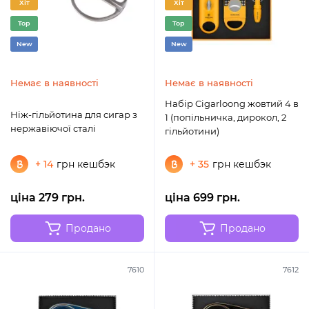
Хіт
Хіт
Top
Top
New
New
Немає в наявності
Немає в наявності
Набір Cigarloong жовтий 4 в
Ніж-гільйотина для сигар з
1 (попільничка, дирокол, 2
нержавіючої сталі
гільйотини)
+ 14
грн кешбэк
+ 35
грн кешбэк
ціна 279 грн.
ціна 699 грн.
Продано
Продано
7610
7612