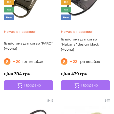
Хіт
Хіт
Top
Top
New
New
Немає в наявності
Немає в наявності
Гільйотина для сигар
Гільйотина для сигар "FARO"
"Habana" design black
(Чорна)
(Чорна)
+ 20
грн кешбэк
+ 22
грн кешбэк
ціна 394 грн.
ціна 439 грн.
Продано
Продано
5412
5411