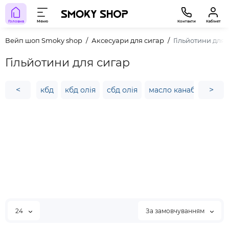
Головна
Меню
Контакти
Кабінет
Вейп шоп Smoky shop
Аксесуари для сигар
Гільйотини для 
Гільйотини для сигар
<
>
кбд
кбд олія
сбд олія
масло канабісу купи
24
За замовчуванням