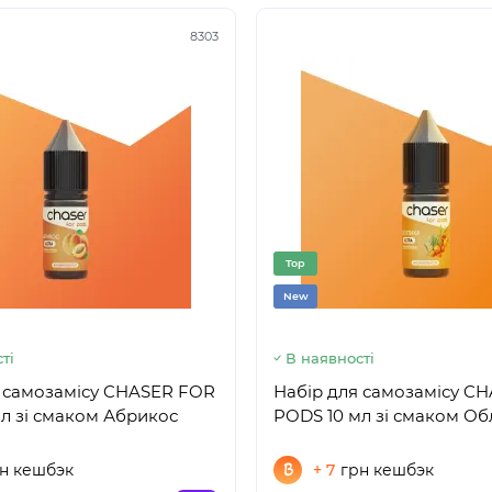
8303
Top
New
ті
В наявності
я самозамісу CHASER FOR
Набір для самозамісу C
л зі смаком Абрикос
PODS 10 мл зі смаком Об
н кешбэк
+ 7
грн кешбэк