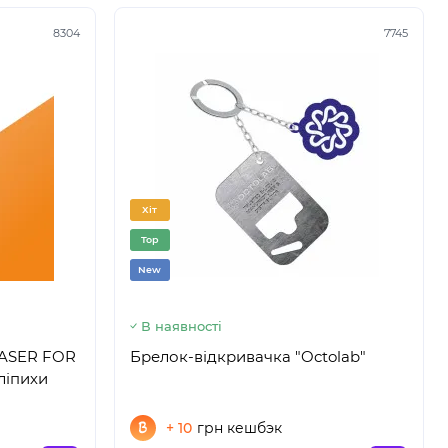
8304
7745
Хіт
Top
New
В наявності
HASER FOR
Брелок-відкривачка "Octolab"
ліпихи
+ 10
грн кешбэк