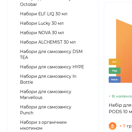
Octobar
Набори ELF LIQ 30 мл
Набори Lucky 30 мл
Набори NOVA 30 мл
Набори ALCHEMIST 30 мл
Набори для самозамісу DSM
TEA
Хіт
Набори для самозамісу HYPE
Top
Набори для самозамісу In
New
Bottle
Набори для самозамісу
В наявнос
Marvellous
Набір дл
Набори для самозамісу
PODS 10 м
Punch
Набори з органічним
+ 7
гр
нікотином