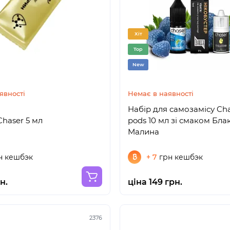
Хіт
Top
New
явності
Немає в наявності
Набір для самозамісу Cha
Chaser 5 мл
pods 10 мл зі смаком Бла
Малина
н кешбэк
+ 7
грн кешбэк
н.
ціна 149 грн.
2376