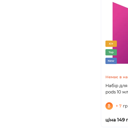
Хіт
Top
New
Немає в на
Набір для
pods 10 м
+ 7
гр
ціна 149 