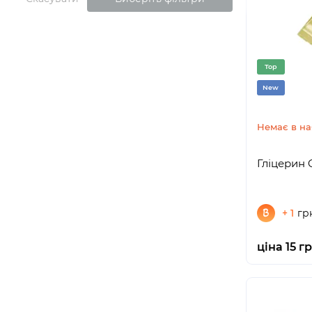
Top
New
Немає в на
Гліцерин 
+ 1
гр
ціна 15 гр