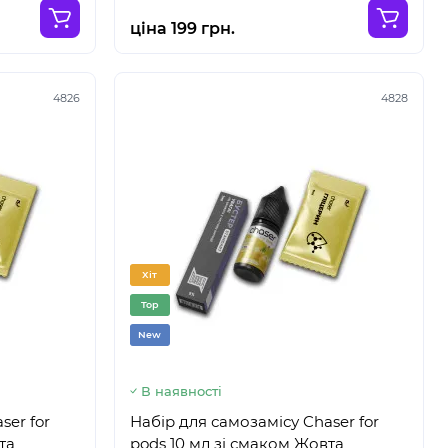
ціна 199 грн.
4826
4828
Хіт
Top
New
В наявності
ser for
Набір для самозамісу Chaser for
та
pods 10 мл зі смаком Жовта