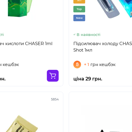
Хіт
Top
New
ті
В наявності
ач кислоти CHASER 1ml
Підсилювач холоду CHAS
Shot 1мл
н кешбэк
+ 1
грн кешбэк
рн.
ціна 29 грн.
5854