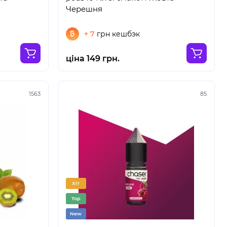
Черешня
+ 7
грн кешбэк
ціна 149 грн.
1563
85
Хіт
Top
New