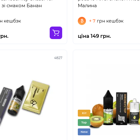
л зі смаком Банан
Малина
н кешбэк
+ 7
грн кешбэк
грн.
ціна 149 грн.
4827
Хіт
Top
New