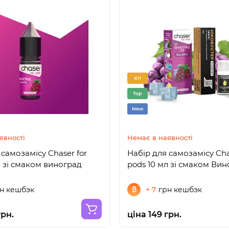
Хіт
Top
New
явності
Немає в наявності
 самозамісу Chaser for
Набір для самозамісу Cha
л зі смаком виноград
pods 10 мл зі смаком Ви
н кешбэк
+ 7
грн кешбэк
грн.
ціна 149 грн.