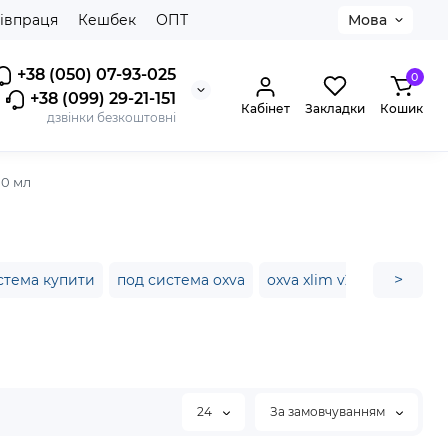
івпраця
Кешбек
ОПТ
Мова
+38 (050) 07-93-025
0
+38 (099) 29-21-151
Кабінет
Закладки
Кошик
дзвінки безкоштовні
10 мл
>
стема купити
под система oxva
oxva xlim v2
xlim v2
24
За замовчуванням