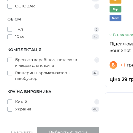
Хіт
OCTOBAR
1
Top
New
ОБ'ЄМ
1 мл
3
В наявнос
10 мл
42
Підсилюв
КОМПЛЕКТАЦІЯ
Sour Shot
Брелок з карабіном, петлею та
1
+ 1
гр
кільцем для ключів
Глицерин + ароматизатор +
45
нікобустер
ціна 29 г
КРАЇНА ВИРОБНИКА
Китай
1
Україна
48
Скасувати
Виберіть фільтри