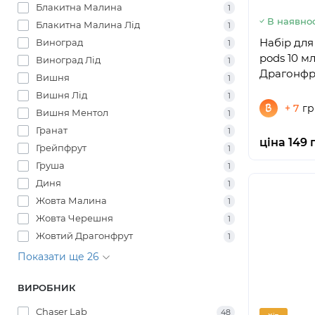
Блакитна Малина
1
В наявнос
Блакитна Малина Лід
1
Набір для
Виноград
1
pods 10 м
Виноград Лід
1
Драгонфр
Вишня
1
Вишня Лід
1
+ 7
гр
Вишня Ментол
1
Гранат
1
ціна 149 
Грейпфрут
1
Груша
1
Диня
1
Жовта Малина
1
Жовта Черешня
1
Жовтий Драгонфрут
1
Показати ще 26
ВИРОБНИК
Chaser Lab
48