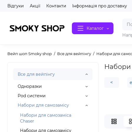
Відгуки
Акції
Контакти
Інформація про доставку
Каталог
Нап
Вейп шоп Smoky shop
Все для вейпінгу
Набори для само
Набори 
Все для вейпінгу
<
Одноразки
Pod системи
Набори для самозамісу
Набори для самозаміса
Chaser
Набори для самозамісу