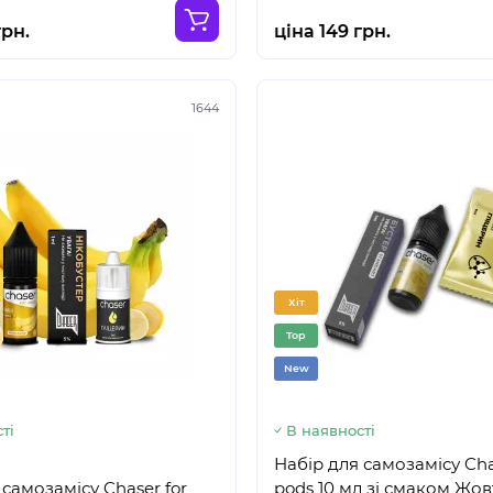
грн.
ціна 149 грн.
1644
Хіт
Top
New
ті
В наявності
Набір для самозамісу Cha
 самозамісу Chaser for
pods 10 мл зі смаком Жов