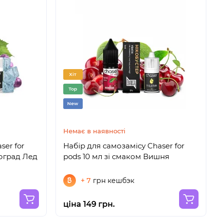
Хіт
Top
New
Немає в наявності
ser for
Набір для самозамісу Chaser for
ноград Лед
pods 10 мл зі смаком Вишня
+ 7
грн кешбэк
ціна 149 грн.