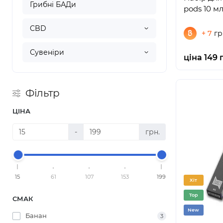
Грибні БАДи
pods 10 м
CBD
+ 7
гр
Сувеніри
ціна 149 
Фільтр
ЦІНА
-
грн.
15
61
107
153
199
Хіт
Top
СМАК
New
Банан
3