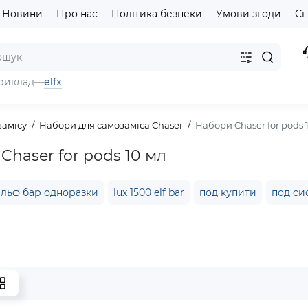
Новини
Про нас
Політика безпеки
Умови згоди
Сп
elfx
риклад
—
замісу
Набори для самозаміса Chaser
Набори Chaser for pods 
Chaser for pods 10 мл
ельф бар одноразки
lux 1500 elf bar
под купити
под си