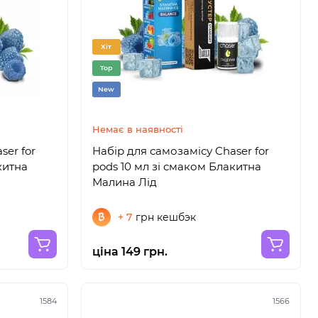
Хіт
Top
New
Немає в наявності
ser for
Набір для самозамісу Chaser for
китна
pods 10 мл зі смаком Блакитна
Малина Лід
+ 7
грн кешбэк
ціна 149 грн.
1584
1566