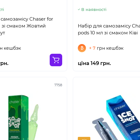
ті
В наявності
 самозамісу Chaser for
л зі смаком Жовтий
Набір для самозамісу Cha
ут
pods 10 мл зі смаком Ківі
н кешбэк
+ 7
грн кешбэк
грн.
ціна 149 грн.
7758