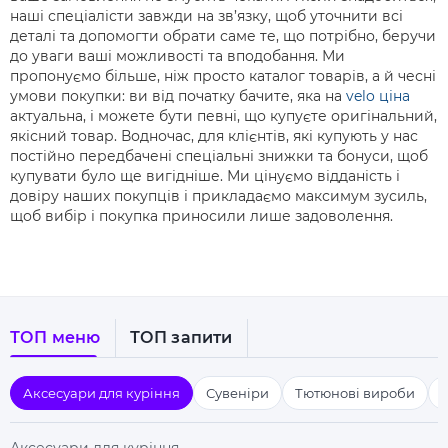
наші спеціалісти завжди на зв’язку, щоб уточнити всі
деталі та допомогти обрати саме те, що потрібно, беручи
до уваги ваші можливості та вподобання. Ми
пропонуємо більше, ніж просто каталог товарів, а й чесні
умови покупки: ви від початку бачите, яка на
velo ціна
актуальна, і можете бути певні, що купуєте оригінальний,
якісний товар. Водночас, для клієнтів, які купують у нас
постійно передбачені спеціальні знижки та бонуси, щоб
купувати було ще вигідніше. Ми цінуємо відданість і
довіру наших покупців і прикладаємо максимум зусиль,
щоб вибір і покупка приносили лише задоволення.
ТОП меню
ТОП запити
Аксесуари для куріння
Сувеніри
Тютюнові вироби