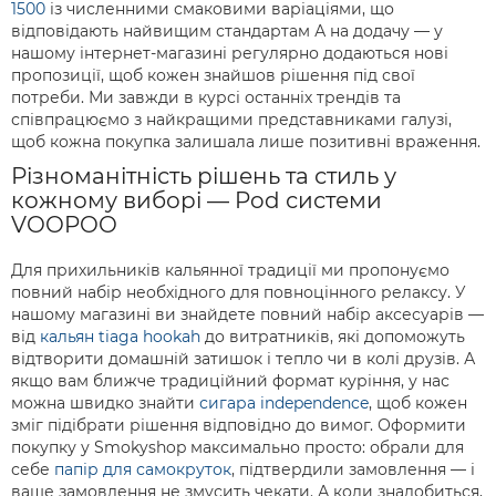
1500
із численними смаковими варіаціями, що
відповідають найвищим стандартам А на додачу — у
нашому інтернет-магазині регулярно додаються нові
пропозиції, щоб кожен знайшов рішення під свої
потреби. Ми завжди в курсі останніх трендів та
співпрацюємо з найкращими представниками галузі,
щоб кожна покупка залишала лише позитивні враження.
Різноманітність рішень та стиль у
кожному виборі — Pod системи
VOOPOO
Для прихильників кальянної традиції ми пропонуємо
повний набір необхідного для повноцінного релаксу. У
нашому магазині ви знайдете повний набір аксесуарів —
від
кальян tiaga hookah
до витратників, які допоможуть
відтворити домашній затишок і тепло чи в колі друзів. А
якщо вам ближче традиційний формат куріння, у нас
можна швидко знайти
сигара independence
, щоб кожен
зміг підібрати рішення відповідно до вимог. Оформити
покупку у Smokyshop максимально просто: обрали для
себе
папір для самокруток
, підтвердили замовлення — і
ваше замовлення не змусить чекати. А коли знадобиться,