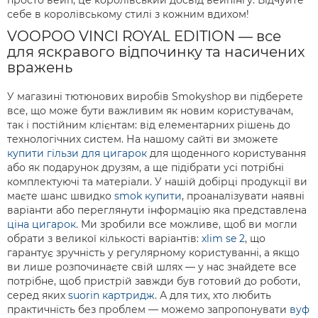
просто вейп, це королівський досвід вейпінгу. Відчуйте
себе в королівському стилі з кожним вдихом!
VOOPOO VINCI ROYAL EDITION — все
для яскравого відпочинку та насичених
вражень
У магазині тютюнових виробів Smokyshop ви підберете
все, що може бути важливим як новим користувачам,
так і постійним клієнтам: від елементарних рішень до
технологічних систем. На нашому сайті ви зможете
купити гільзи для цигарок
для щоденного користування
або як подарунок друзям, а ще підібрати усі потрібні
комплектуючі та матеріали. У нашій добірці продукції ви
маєте шанс швидко
smok купити
, проаналізувати наявні
варіанти або переглянути інформацію яка представлена
ціна цигарок
. Ми зробили все можливе, щоб ви могли
обрати з великої кількості варіантів:
xlim se 2
, що
гарантує зручність у регулярному користуванні, а якщо
ви лише розпочинаєте свій шлях — у нас знайдете все
потрібне, щоб пристрій завжди був готовий до роботи,
серед яких
suorin картридж
. А для тих, хто любить
практичність без проблем — можемо запропонувати
вуф