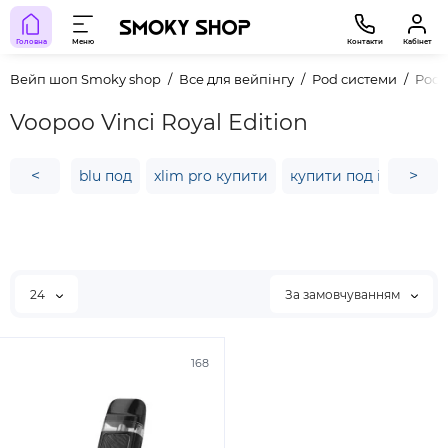
Головна
Меню
Контакти
Кабінет
Вейп шоп Smoky shop
Все для вейпінгу
Pod системи
Pod
Voopoo Vinci Royal Edition
<
>
blu под
xlim pro купити
купити под іксрос 3 м
24
За замовчуванням
168