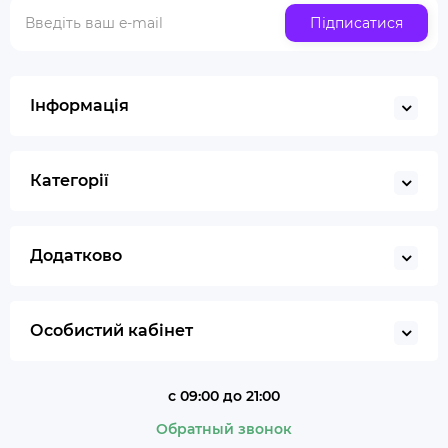
Скляна трубка для куріння
Підписатися
Купити ювелірні ваги
Газ для запальничок
Запальничка
Інформація
Гільйотина для сигар
Кбд
Категорії
Додатково
Особистий кабінет
с 09:00 до 21:00
Обратный звонок