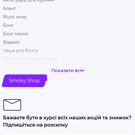
Аксесуари для куріння
Блант
Blunt wrap
Бонг
Бонг маска
Водник
Чаша для бонга
Фільтри для самокруток
Гільзи для цигарок
Показати всі
Гріндери
Smoky Shop
Ковпак для куріння
Машинка для самокрутки
Купити папір для самокруток
Попільничка
Бажаєте бути в курсі всіх наших акцій та знижок?
Купити люльку для куріння
Підпишіться на розсилку
Люлька для куріння набір