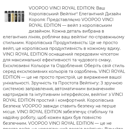
VOOPOO VINCI ROYAL EDITION: Ваш
Королівський Вейпінг! Елегантний Дизайн
Короля: Представляємо VOOPOO VINCI
ROYAL EDITION — вейп з королівським
дизайном. Кожна деталь вибрана в
елегантних лініях, роблячи ваш вейпінг по-справжньому
стильним. Королівська Продуктивність: Це не просто
вейп, це королівська продуктивність в кожному вдиху.
VINCI ROYAL EDITION оснащений передовим чіпсетом
для максимальної ефективності та чудового смаку.
Ексклюзивні Кольори та Оздоблення: Оберіть свій стиль
серед ексклюзивних кольорів та оздоблень. VINCI ROYAL
EDITION — це не просто пристрій, це вираження вашої
унікальності. Зручність та Простота Вейпінгу: З зручною
системою заправлення, автоматичним визначенням
картриджів та інтуїтивним інтерфейсом, вейпінг з VINCI
ROYAL EDITION простий і комфортний. Королівська
Безпека: VOOPOO завжди ставить безпеку на перше
місце. VINCI ROYAL EDITION забезпечує стабільну та
надійну роботу, щоб кожен вдих був повністю
безпечним. VOOPOO VINCI ROYAL EDITION — це не