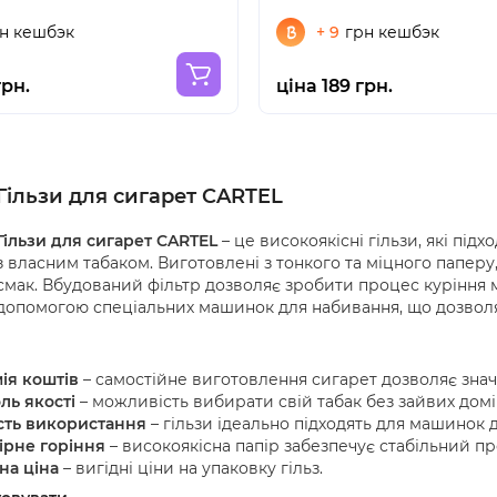
н кешбэк
+ 9
грн кешбэк
грн.
ціна 189 грн.
Гільзи для сигарет CARTEL
Гільзи для сигарет CARTEL
– це високоякісні гільзи, які під
з власним табаком. Виготовлені з тонкого та міцного паперу
смак. Вбудований фільтр дозволяє зробити процес куріння
допомогою спеціальних машинок для набивання, що дозволя
ія коштів
– самостійне виготовлення сигарет дозволяє знач
ль якості
– можливість вибирати свій табак без зайвих домі
сть використання
– гільзи ідеально підходять для машинок 
ірне горіння
– високоякісна папір забезпечує стабільний пр
на ціна
– вигідні ціни на упаковку гільз.