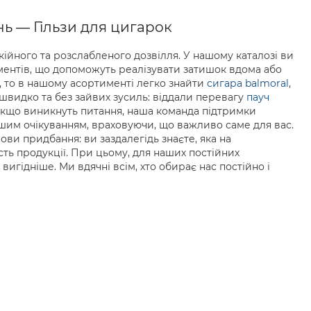
ь — Гільзи для цигарок
йного та розслабленого дозвілля. У нашому каталозі ви
ментів, що допоможуть реалізувати затишок вдома або
я, то в нашому асортименті легко знайти
сигара balmoral
,
швидко та без зайвих зусиль: віддали перевагу
пауч
якщо виникнуть питання, наша команда підтримки
ашим очікуванням, враховуючи, що важливо саме для вас.
ови придбання: ви заздалегідь знаєте, яка на
сть продукції. При цьому, для наших постійних
игідніше. Ми вдячні всім, хто обирає нас постійно і