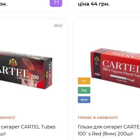
рн.
ціна 44 грн.
5942
Хіт
Top
New
явності
Немає в наявності
я сигарет CARTEL Tubes
Гільзи для сигарет CARTE
0шт
100`s Red (8мм) 200шт