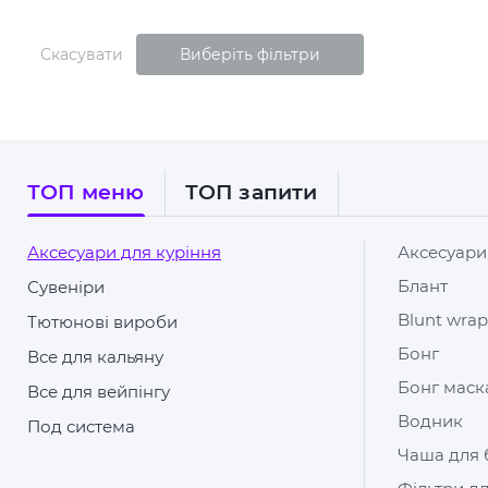
Скасувати
Виберіть фільтри
ТОП меню
ТОП запити
Аксесуари для куріння
Аксесуари
Блант
Сувеніри
Blunt wrap
Тютюнові вироби
Бонг
Все для кальяну
Бонг маск
Все для вейпінгу
Водник
Под система
Чаша для 