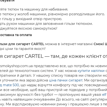
товувати
уйте тютюн та машинку для набивання.
е тютюн у жолоб машинки, рівномірно розподіливши його.
 гільзу у вихідний отвір пристрою.
іть рухом машинки для заповнення гільзи тютюном.
джуйтеся якісною самокруткою!
оставка та оплата
ільзи для сигарет CARTEL
можна в інтернет-магазині
Смокі 
дні ціни та гарантія якості!
ля сигарет CARTEL — там, де кожен клієнт 
 smokyshop.com.ua представлено все, що потрібно як новим 
елей до технологічних систем. У нас можна
купити наліпки
с
итратники й деталі. У нашому списку товарів ми створили 
чи уточнити яка зараз дійсна
ціна пачки сигарет
. Ми організу
д mate 500
, що надає відчуття комфорту під час повсякденн
и все необхідне, щоб ваш пристрій не підводив у потрібни
максимум зручності без турбот — пропонуємо вашій увазі
elf
ь навіть найвищим очікуванням До всього, на сайті регуля
аку. Ми відслідковуємо новинки ринку і працюємо лише з 