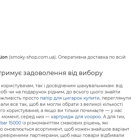
Шоп
(smoky-shop.com.ua). Оперативна доставка по всій
отримує задоволення від вибору
користувачам, так і досвідченим шанувальникам: від
обі чи на подарунок рідним, до всього цього знайти
можливість просто
папір для цигарок купити
, переглянути
вали все так, щоб ви могли обрати з великої кількості
ого користування, а якщо ви тільки починаєте — у нас
й момент, серед них —
картридж для voopoo
. А для тих,
 bar 15000
із різноманіттям смакових рішень, які
рно оновлюється асортимент, щоб кожен знайшов варіант
перевіреними партнерами, щоб наші товари відбивали