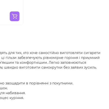
ходять для тих, хто хоче самостійно виготовляти сигарети
, ці гільзи забезпечують рівномірне горіння і приємний
 м'якшим та комфортнішим. Легко заповнюються
є швидко виготовити самокрутки без зайвих зусиль.
но заощадити в порівнянні з покупними.
шок.
для набивання.
оцес куріння.