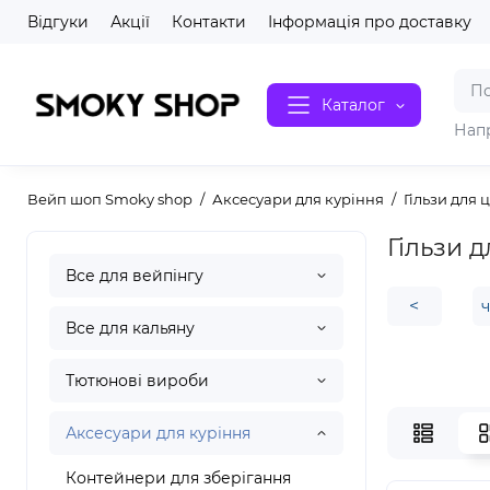
Відгуки
Акції
Контакти
Інформація про доставку
Каталог
Нап
Вейп шоп Smoky shop
Аксесуари для куріння
Гільзи для 
Гільзи 
Все для вейпінгу
<
Все для кальяну
Тютюнові вироби
Аксесуари для куріння
Контейнери для зберігання