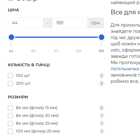
найвищий рі
ЦІНА
Все для 
-
грн.
Для прихиль
знайдете по
під час друж
щоб кожен м
velo
, оформи
44
80
117
153
189
завжди гото
Ми пропонуєм
КІЛЬКІСТЬ В ПАЧЦІ
попільничка 
замовників п
100 шт
2
робимо все,
200 шт
3
РОЗМІРИ
84 мм (фільтр 15 мм)
2
84 мм (фільтр 20 мм)
1
84 мм (фільтр 25 мм)
1
100 мм (фільтр 25 мм)
1