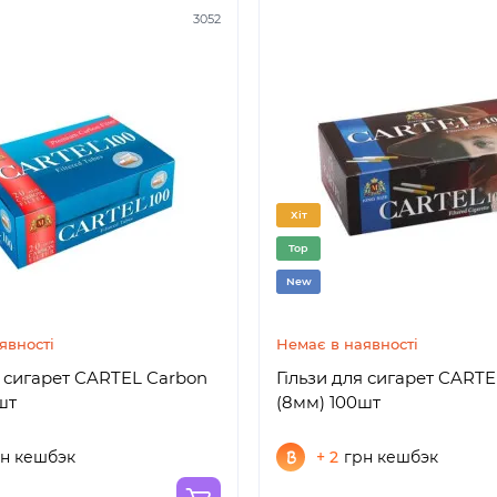
3052
Хіт
Top
New
явності
Немає в наявності
я сигарет CARTEL Carbon
Гільзи для сигарет CARTE
шт
(8мм) 100шт
н кешбэк
+ 2
грн кешбэк