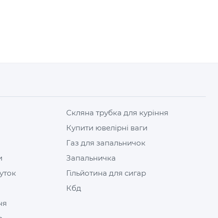
Скляна трубка для куріння
Купити ювелірні ваги
Газ для запальничок
и
Запальничка
уток
Гільйотина для сигар
Кбд
ня