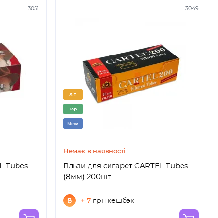
3051
3049
Хіт
Top
New
Немає в наявності
L Tubes
Гільзи для сигарет CARTEL Tubes
(8мм) 200шт
+ 7
грн кешбэк