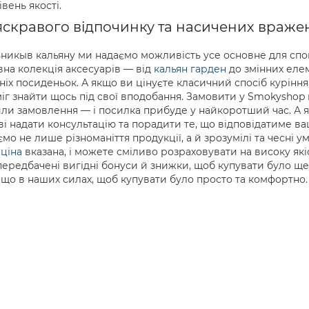
вень якості.
яскравого відпочинку та насичених вражен
никыв кальяну ми надаємо можливість усе основне для спокі
вна колекція аксесуарів — від
кальян гарден
до змінних еле
ніх посиденьок. А якщо ви цінуєте класичний спосіб курінн
іг знайти щось під свої вподобання. Замовити у Smokyshop 
ли замовлення — і посилка прибуде у найкоротший час. А 
ві надати консультацію та порадити те, що відповідатиме в
о не лише різноманіття продукції, а й зрозумілі та чесні ум
ціна
вказана, і можете сміливо розраховувати на високу які
ередбачені вигідні бонуси й знижки, щоб купувати було ще в
 що в наших силах, щоб купувати було просто та комфортно.