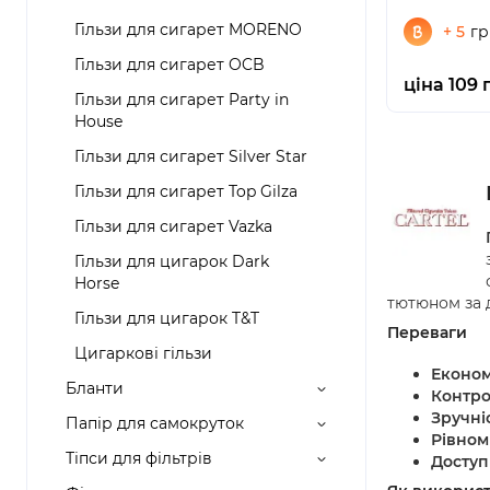
Гільзи для сигарет MORENO
+ 5
гр
Гільзи для сигарет OCB
ціна 109 
Гільзи для сигарет Party in
House
Гільзи для сигарет Silver Star
Гільзи для сигарет Top Gilza
Гільзи для сигарет Vazka
Гільзи для цигарок Dark
Horse
тютюном за 
Гільзи для цигарок T&T
Переваги
Цигаркові гільзи
Економ
Бланти
Контро
Зручні
Папір для самокруток
Рівном
Тіпси для фільтрів
Доступ