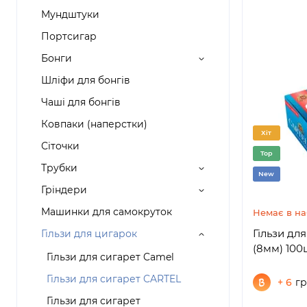
Мундштуки
Портсигар
Бонги
Шліфи для бонгів
Чаші для бонгів
Ковпаки (наперстки)
Хіт
Сіточки
Top
Трубки
New
Гріндери
Машинки для самокруток
Немає в на
Гільзи дл
Гільзи для цигарок
(8мм) 100
Гільзи для сигарет Camel
Гільзи для сигарет CARTEL
+ 6
гр
Гільзи для сигарет