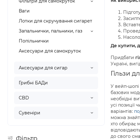
Як викорис
Фільтри для самокруток
Ваги
Підгот
Засипт
Лотки для скручування сигарет
Вставте
Запальнички, пальники, газ
Провед
Насоло
Попільнички
Де купити, д
Аксесуари для самокруток
Придбати
г
Україні, вигі
Аксесуари для сигар
Гільзи д
Грибні БАДи
У вейп-шопі
базових мод
CBD
необхідні в
усі позиції 
варіантів:
по
Сувеніри
можна знайт
хто обирає 
відповідают
до свого см
Фільтр