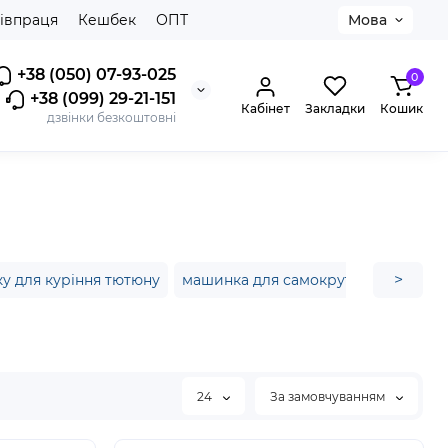
івпраця
Кешбек
ОПТ
Мова
+38 (050) 07-93-025
0
+38 (099) 29-21-151
Кабінет
Закладки
Кошик
дзвінки безкоштовні
>
у для куріння тютюну
машинка для самокруток київ
ку
24
За замовчуванням