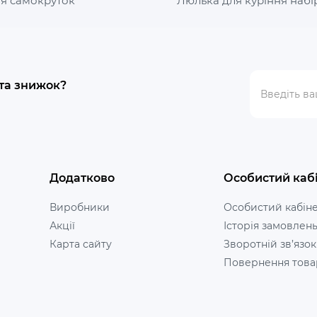
ля самокруток
Люлька для куріння набі
 та знижок?
Додатково
Особистий каб
Виробники
Особистий кабін
Акції
Історія замовлен
Карта сайту
Зворотній зв’язок
Повернення това