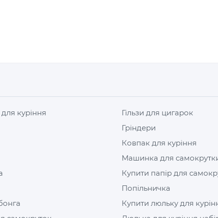
 для куріння
Гільзи для цигарок
Гріндери
Ковпак для куріння
Машинка для самокрутк
а
Купити папір для самокр
Попільничка
бонга
Купити люльку для курін