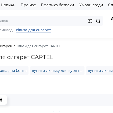
Новини
Про нас
Політика безпеки
Умови згоди
Сп
гільза для сигарет
риклад
—
цигарок
Гільзи для сигарет CARTEL
для сигарет CARTEL
чаша для бонга
купити люльку для куріння
купити люльк