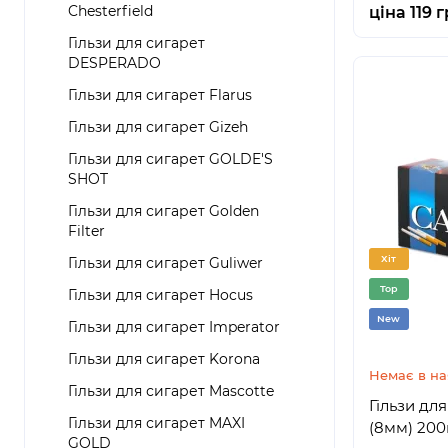
Chesterfield
ціна 119 г
Гільзи для сигарет
DESPERADO
Гільзи для сигарет Flarus
Гільзи для сигарет Gizeh
Гільзи для сигарет GOLDE'S
SHOT
Гільзи для сигарет Golden
Filter
Хіт
Гільзи для сигарет Guliwer
Top
Гільзи для сигарет Hocus
New
Гільзи для сигарет Imperator
Гільзи для сигарет Korona
Немає в на
Гільзи для сигарет Mascotte
Гільзи дл
Гільзи для сигарет MAXI
(8мм) 20
GOLD