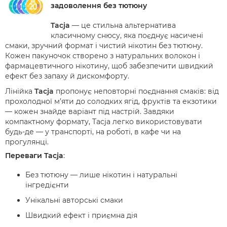
задоволення без тютюну
Tacja
— це стильна альтернатива
класичному снюсу, яка поєднує насичені
смаки, зручний формат і чистий нікотин без тютюну.
Кожен пакуночок створено з натуральних волокон і
фармацевтичного нікотину, щоб забезпечити швидкий
ефект без запаху й дискомфорту.
Лінійка
Tacja
пропонує неповторні поєднання смаків: від
прохолодної м’яти до солодких ягід, фруктів та екзотики
— кожен знайде варіант під настрій. Завдяки
компактному формату, Tacja легко використовувати
будь-де — у транспорті, на роботі, в кафе чи на
прогулянці.
Переваги Tacja
:
Без тютюну — лише нікотин і натуральні
інгредієнти
Унікальні авторські смаки
Швидкий ефект і приємна дія