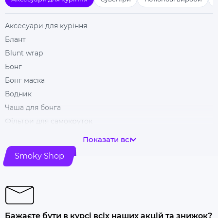
Аксесуари для куріння
Блант
Blunt wrap
Бонг
Бонг маска
Водник
Чаша для бонга
Фільтри для самокруток
Гільзи для цигарок
Показати всі
Гріндери
Smoky Shop
Ковпак для куріння
Машинка для самокрутки
Купити папір для самокруток
Попільничка
Бажаєте бути в курсі всіх наших акцій та знижок?
Купити люльку для куріння