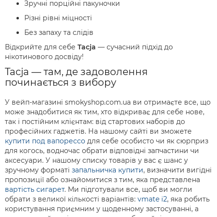
Зручні порційні пакуночки
Різні рівні міцності
Без запаху та слідів
Відкрийте для себе
Tacja
— сучасний підхід до
нікотинового досвіду!
Tacja — там, де задоволення
починається з вибору
У вейп-магазині smokyshop.com.ua ви отримаєте все, що
може знадобитися як тим, хто відкриває для себе нове,
так і постійним клієнтам: від стартових наборів до
професійних гаджетів. На нашому сайті ви зможете
купити под вапорессо
для себе особисто чи як сюрприз
для когось, водночас обрати відповідні запчастини чи
аксесуари. У нашому списку товарів у вас є шанс у
зручному форматі
запальничка купити
, визначити вигідні
пропозиції або ознайомитися з тим, яка представлена
вартість сигарет
. Ми підготували все, щоб ви могли
обрати з великої кількості варіантів:
vmate i2
, яка робить
користування приємним у щоденному застосуванні, а