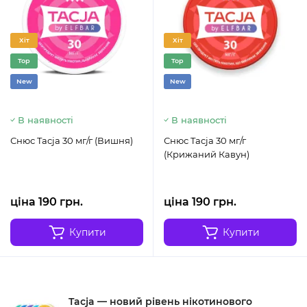
Хіт
Хіт
Top
Top
New
New
В наявності
В наявності
Снюс Tacja 30 мг/г (Вишня)
Снюс Tacja 30 мг/г
(Крижаний Кавун)
ціна 190 грн.
ціна 190 грн.
Купити
Купити
Tacja — новий рівень нікотинового