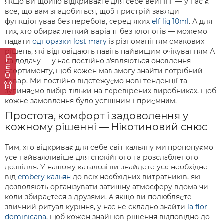
якщо ви щойно відкриваєте для себе вейпінг — у нас є
все, що вам знадобиться, щоб пристрій завжди
функціонував без перебоїв, серед яких
elf liq 10ml
. А для
тих, хто обирає легкий варіант без клопотів — можемо
надати
одноразки lost mary
із різноманіттям смакових
рішень, які відповідають навіть найвищим очікуванням А
Фільтр
на додачу — у нас постійно з’являються оновлення
асортименту, щоб кожен мав змогу знайти потрібний
товар. Ми постійно відстежуємо нові тенденції та
зупиняємо вибір тільки на перевірених виробниках, щоб
кожне замовлення було успішним і приємним.
Простота, комфорт і задоволення у
кожному рішенні — Нікотиновий снюс
Тим, хто відкриває для себе світ кальяну ми пропонуємо
усе найважливіше для спокійного та розслабленого
дозвілля. У нашому каталозі ви знайдете усе необхідне —
від
embery кальян
до всіх необхідних витратників, які
дозволяють організувати затишну атмосферу вдома чи
коли збираєтеся з друзями. А якщо ви полюбляєте
звичний ритуал куріння, у нас не складно знайти
la flor
dominicana
, щоб кожен знайшов рішення відповідно до