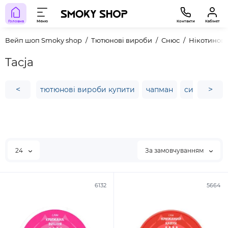
Головна
Меню
Контакти
Кабінет
Вейп шоп Smoky shop
Тютюнові вироби
Снюс
Нікотинов
Tacja
<
>
тютюнові вироби купити
чапман
сигара bal
24
За замовчуванням
6132
5664