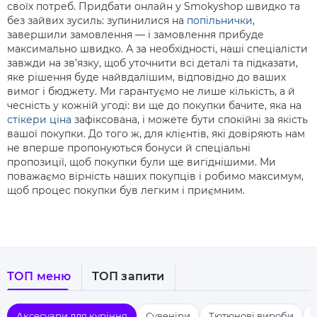
своїх потреб. Придбати онлайн у Smokyshop швидко та
без зайвих зусиль: зупинилися на
попільнички
,
завершили замовлення — і замовлення прибуде
максимально швидко. А за необхідності, наші спеціалісти
завжди на зв’язку, щоб уточнити всі деталі та підказати,
яке рішення буде найвдалішим, відповідно до ваших
вимог і бюджету. Ми гарантуємо не лише кількість, а й
чесність у кожній угоді: ви ще до покупки бачите, яка на
стікери ціна
зафіксована, і можете бути спокійні за якість
вашої покупки. До того ж, для клієнтів, які довіряють нам
не вперше пропонуються бонуси й спеціальні
пропозиції, щоб покупки були ще вигіднішими. Ми
поважаємо вірність наших покупців і робимо максимум,
щоб процес покупки був легким і приємним.
ТОП меню
ТОП запити
Аксесуари для куріння
Сувеніри
Тютюнові вироби