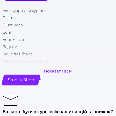
Аксесуари для куріння
Блант
Blunt wrap
Бонг
Бонг маска
Водник
Чаша для бонга
Фільтри для самокруток
Гільзи для цигарок
Показати всі
Гріндери
Smoky Shop
Ковпак для куріння
Машинка для самокрутки
Купити папір для самокруток
Попільничка
Бажаєте бути в курсі всіх наших акцій та знижок?
Купити люльку для куріння