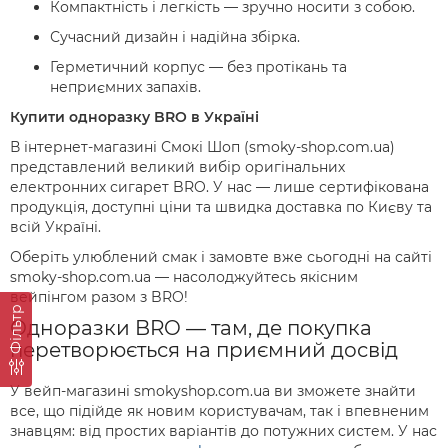
Компактність і легкість — зручно носити з собою.
Сучасний дизайн і надійна збірка.
Герметичний корпус — без протікань та
неприємних запахів.
Купити одноразку BRO в Україні
В інтернет-магазині Смокі Шоп (smoky-shop.com.ua)
представлений великий вибір оригінальних
електронних сигарет BRO. У нас — лише сертифікована
продукція, доступні ціни та швидка доставка по Києву та
всій Україні.
Оберіть улюблений смак і замовте вже сьогодні на сайті
smoky-shop.com.ua — насолоджуйтесь якісним
вейпінгом разом з BRO!
Фільтр
Одноразки BRO — там, де покупка
перетворюється на приємний досвід
У вейп-магазині smokyshop.com.ua ви зможете знайти
все, що підійде як новим користувачам, так і впевненим
знавцям: від простих варіантів до потужних систем. У нас