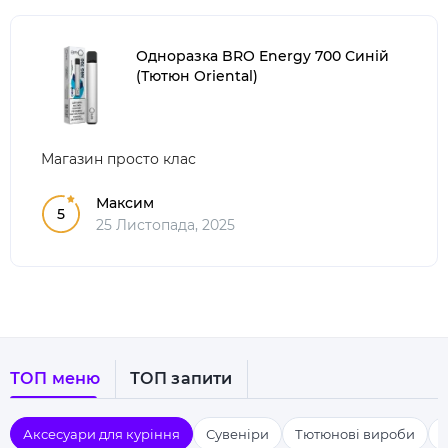
Одноразка BRO Energy 700 Синій
(Тютюн Oriental)
Магазин просто клас
Максим
5
25 Листопада, 2025
ТОП меню
ТОП запити
Аксесуари для куріння
Сувеніри
Тютюнові вироби