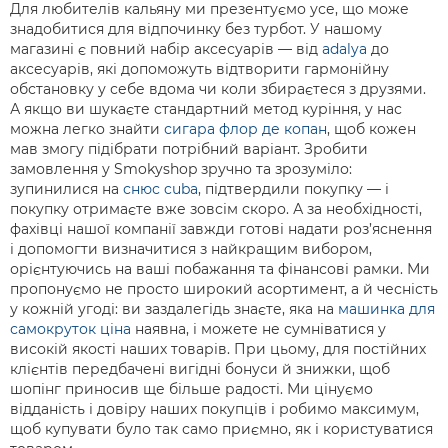
Для любителів кальяну ми презентуємо усе, що може
знадобитися для відпочинку без турбот. У нашому
магазині є повний набір аксесуарів — від
adalya
до
аксесуарів, які допоможуть відтворити гармонійну
обстановку у себе вдома чи коли збираєтеся з друзями.
А якщо ви шукаєте стандартний метод куріння, у нас
можна легко знайти
сигара флор де копан
, щоб кожен
мав змогу підібрати потрібний варіант. Зробити
замовлення у Smokyshop зручно та зрозуміло:
зупинилися на
снюс cuba
, підтвердили покупку — і
покупку отримаєте вже зовсім скоро. А за необхідності,
фахівці нашої компанії завжди готові надати роз’яснення
і допомогти визначитися з найкращим вибором,
орієнтуючись на ваші побажання та фінансові рамки. Ми
пропонуємо не просто широкий асортимент, а й чесність
у кожній угоді: ви заздалегідь знаєте, яка на
машинка для
самокруток ціна
наявна, і можете не сумніватися у
високій якості наших товарів. При цьому, для постійних
клієнтів передбачені вигідні бонуси й знижки, щоб
шопінг приносив ще більше радості. Ми цінуємо
відданість і довіру наших покупців і робимо максимум,
щоб купувати було так само приємно, як і користуватися