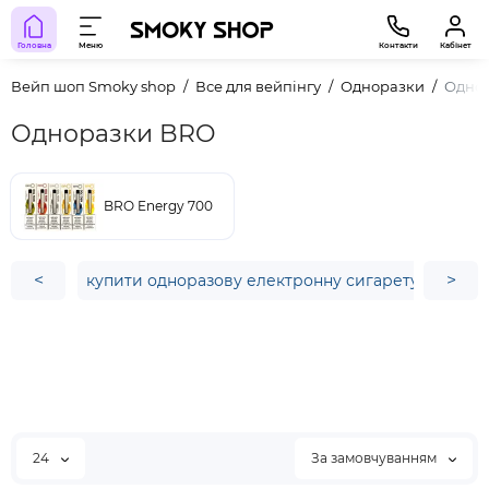
Головна
Меню
Контакти
Кабінет
Вейп шоп Smoky shop
Все для вейпінгу
Одноразки
Одно
Одноразки BRO
BRO Energy 700
<
>
купити одноразову електронну сигарету
1500 e
24
За замовчуванням