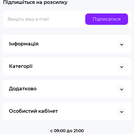
Підпишіться на розсилку
Люлька для куріння набір
Скляна трубка для куріння
Підписатися
Купити ювелірні ваги
Газ для запальничок
Запальничка
Інформація
Гільйотина для сигар
Кбд
Категорії
Додатково
Особистий кабінет
с 09:00 до 21:00