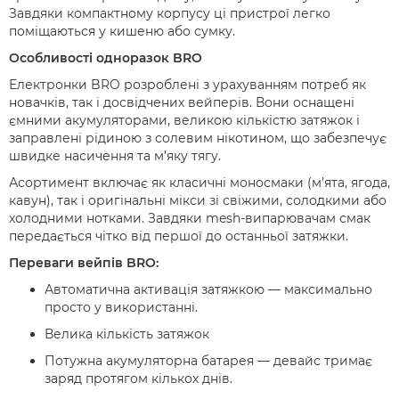
Завдяки компактному корпусу ці пристрої легко
поміщаються у кишеню або сумку.
Особливості одноразок BRO
Електронки BRO розроблені з урахуванням потреб як
новачків, так і досвідчених вейперів. Вони оснащені
ємними акумуляторами, великою кількістю затяжок і
заправлені рідиною з солевим нікотином, що забезпечує
швидке насичення та м’яку тягу.
Асортимент включає як класичні моносмаки (м’ята, ягода,
кавун), так і оригінальні мікси зі свіжими, солодкими або
холодними нотками. Завдяки mesh-випарювачам смак
передається чітко від першої до останньої затяжки.
Переваги вейпів BRO:
Автоматична активація затяжкою — максимально
просто у використанні.
Велика кількість затяжок
Потужна акумуляторна батарея — девайс тримає
заряд протягом кількох днів.