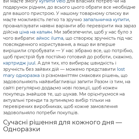
ви маєте змогу
купити velo
для власних потреб чи на
подарунок рідним, до всього цього обрати все необхідне
для вашого пристрою. У нашому товарному списку ви
маєте можливість легко та зручно
запальничка купити
,
проаналізувати наявні варіанти або перевірити яка зараз
дійсна
ціна на кальян
. Ми забезпечили, щоб у нас було з
чого вибрати:
айкос iluma
, що створює зручність під час
повсякденного користування, а якщо ви вперше
вирішили спробувати — У нас зібрано все, що потрібно,
щоб пристрій був постійно готовий до роботи, скажімо,
картридж juul
. А для тих, хто вибирає швидкість і
зручність без зайвих дій — можемо представити
lost
mary одноразка
із різноманіттям смакових рішень, що
задовольняють найвибагливіші запити Разом із тим, на
сайті регулярно додаємо нові позиції, щоб кожен
покупець знайшов те, що шукав. Ми орієнтуємося на
актуальні тренди та зупиняємо вибір тільки на
перевірених виробниках, щоб кожне замовлення
задовольняло потреби покупців.
Сучасні рішення для кожного дня —
Одноразки