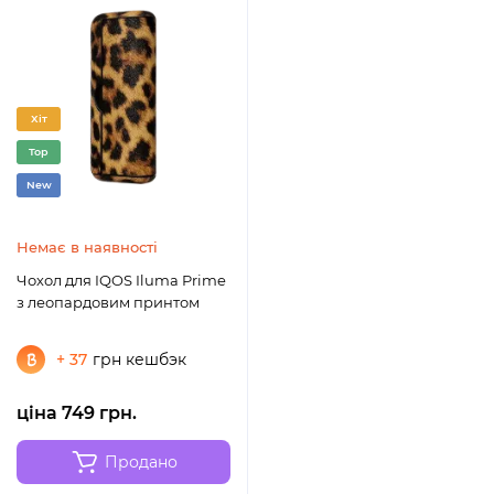
Хіт
Top
New
Немає в наявності
Чохол для IQOS Iluma Prime
з леопардовим принтом
+ 37
грн кешбэк
ціна 749 грн.
Продано