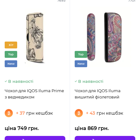
7695
7701
Хіт
Top
Top
New
New
В наявності
В наявності
Чохол для IQOS Iluma Prime
Чохол для IQOS Iluma
з ведмедиком
вишитий фіолетовий
+ 37
грн кешбэк
+ 43
грн кешбэк
ціна 749 грн.
ціна 869 грн.