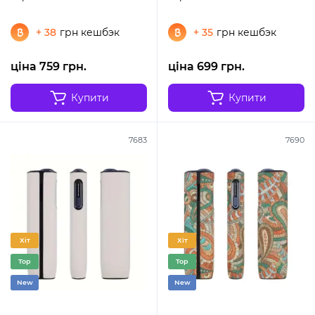
+ 38
грн кешбэк
+ 35
грн кешбэк
ціна 759 грн.
ціна 699 грн.
Купити
Купити
7683
7690
Хіт
Хіт
Top
Top
New
New