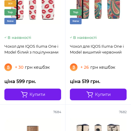
Хіт
Top
Top
New
New
В наявності
В наявності
Чохол для IQOS Iluma One i
Чохол для IQOS Iluma One i
Model білий з поцілунками
Model вишитий червоний
+ 30
грн кешбэк
+ 26
грн кешбэк
ціна 599 грн.
ціна 519 грн.
Купити
Купити
7684
7682