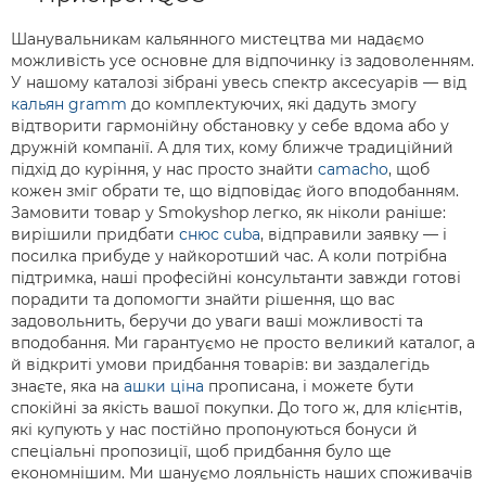
Шанувальникам кальянного мистецтва ми надаємо
можливість усе основне для відпочинку із задоволенням.
У нашому каталозі зібрані увесь спектр аксесуарів — від
кальян gramm
до комплектуючих, які дадуть змогу
відтворити гармонійну обстановку у себе вдома або у
дружній компанії. А для тих, кому ближче традиційний
підхід до куріння, у нас просто знайти
camacho
, щоб
кожен зміг обрати те, що відповідає його вподобанням.
Замовити товар у Smokyshop легко, як ніколи раніше:
вирішили придбати
снюс cuba
, відправили заявку — і
посилка прибуде у найкоротший час. А коли потрібна
підтримка, наші професійні консультанти завжди готові
порадити та допомогти знайти рішення, що вас
задовольнить, беручи до уваги ваші можливості та
вподобання. Ми гарантуємо не просто великий каталог, а
й відкриті умови придбання товарів: ви заздалегідь
знаєте, яка на
ашки ціна
прописана, і можете бути
спокійні за якість вашої покупки. До того ж, для клієнтів,
які купують у нас постійно пропонуються бонуси й
спеціальні пропозиції, щоб придбання було ще
економнішим. Ми шануємо лояльність наших споживачів