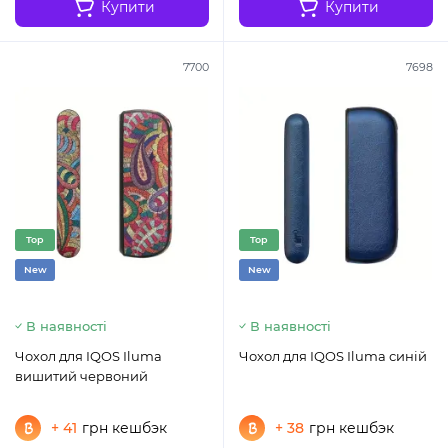
Купити
Купити
7700
7698
Top
Top
New
New
В наявності
В наявності
Чохол для IQOS Iluma
Чохол для IQOS Iluma синій
вишитий червоний
+ 41
грн кешбэк
+ 38
грн кешбэк