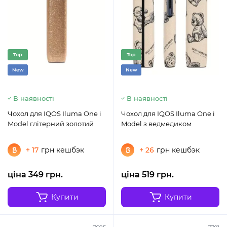
Top
Top
New
New
В наявності
В наявності
Чохол для IQOS Iluma One i
Чохол для IQOS Iluma One i
Model глітерний золотий
Model з ведмедиком
+ 17
грн кешбэк
+ 26
грн кешбэк
ціна 349 грн.
ціна 519 грн.
Купити
Купити