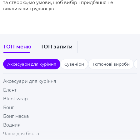
та створюємо умови, щоб вибір і придбання не
викликали труднощів.
ТОП меню
ТОП запити
Аксесуари для куріння
Сувеніри
Тютюнові вироби
Аксесуари для куріння
Блант
Blunt wrap
Бонг
Бонг маска
Водник
Чаша для бонга