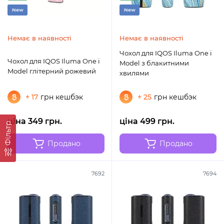
New
New
Немає в наявності
Немає в наявності
Чохол для IQOS Iluma One i
Чохол для IQOS Iluma One i
Model з блакитними
Model глітерний рожевий
хвилями
+ 17
грн кешбэк
+ 25
грн кешбэк
ціна 349 грн.
ціна 499 грн.
Фільтр
Продано
Продано
7692
7694