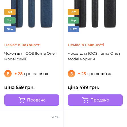
Хіт
Хіт
Top
Top
New
New
Немає в наявності
Немає в наявності
Чохол для IQOS Iluma One i
Чохол для IQOS Iluma One i
Model синій
Model чорний
+ 28
грн кешбэк
+ 25
грн кешбэк
ціна 559 грн.
ціна 499 грн.
Продано
Продано
7696