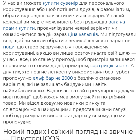
У нас ви можете
купити сувенір
для персонального
користування або щоб потішити друзів, а разом із тим,
обрати відповідні запчастини чи аксесуари. У нашій
колекції ви маєте можливість без труднощів
вага на
грами купити
, проаналізувати наявні варіанти чи
ознайомитися яка діє зараз
ціна кальянів
. Ми підготували
все, щоб ви могли обрати з великої кількості варіантів:
поди
, що створює зручність у повсякденному
користуванні, а якщо ви лише розпочинаєте свій шлях —
у нас є все, що стане у пригоді, щоб пристрій залишався
справним і готовим до дії, приміром,
картридж suorin
. А
для тих, хто прагне легкості у використанні без турбот —
пропонуємо
ельф бар на 2000
з безліччю смакових
варіантів, які не залишать байдужими навіть
найвибагливіших. Водночас, на сайті регулярно додаємо
нові позиції, щоб кожен мав змогу знайти потрібний
товар. Ми відслідковуємо новинки ринку та
співпрацюємо з найкращими представниками галузі,
щоб підтримувати високі стандарти у всьому, що ми
пропонуємо.
Новий подих і свіжий погляд на звичне
— Пристрої IQOS