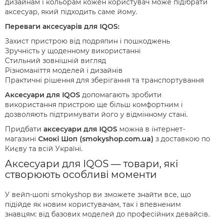
дизайнам і кольорам кожен користувач може підібрати
аксесуар, який підходить саме йому.
Переваги аксесуарів для IQOS:
Захист пристрою від подряпин і пошкоджень
Зручність у щоденному використанні
Стильний зовнішній вигляд
Різноманіття моделей і дизайнів
Практичні рішення для зберігання та транспортування
Аксесуари для IQOS
допомагають зробити
використання пристрою ще більш комфортним і
дозволяють підтримувати його у відмінному стані.
Придбати
аксесуари для IQOS
можна в інтернет-
магазині
Смокі Шоп (smokyshop.com.ua)
з доставкою по
Києву та всій Україні.
Аксесуари для IQOS — товари, які
створюють особливі моменти
У вейп-шопі smokyshop ви зможете знайти все, що
підійде як новим користувачам, так і впевненим
знавцям: від базових моделей до професійних девайсів.