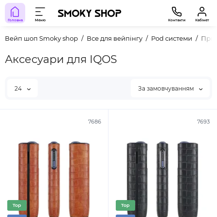
Головна
Меню
Контакти
Кабінет
Вейп шоп Smoky shop
Все для вейпінгу
Pod системи
Прис
Аксесуари для IQOS
24
За замовчуванням
7686
7693
Top
Top