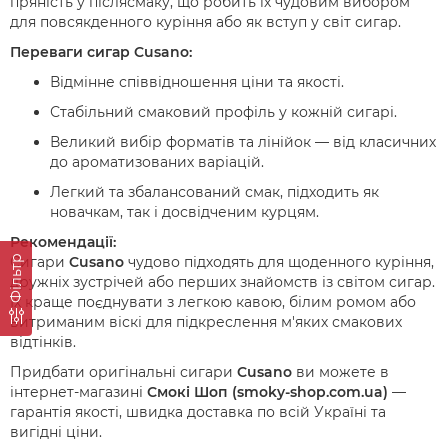
пряність у післясмаку, що робить їх чудовим вибором
для повсякденного куріння або як вступ у світ сигар.
Переваги сигар Cusano:
Відмінне співвідношення ціни та якості.
Стабільний смаковий профіль у кожній сигарі.
Великий вибір форматів та лінійок — від класичних
до ароматизованих варіацій.
Легкий та збалансований смак, підходить як
новачкам, так і досвідченим курцям.
Рекомендації:
Сигари
Cusano
чудово підходять для щоденного куріння,
Фільтр
дружніх зустрічей або перших знайомств із світом сигар.
Їх краще поєднувати з легкою кавою, білим ромом або
витриманим віскі для підкреслення м'яких смакових
відтінків.
Придбати оригінальні сигари
Cusano
ви можете в
інтернет-магазині
Смокі Шоп (smoky-shop.com.ua)
—
гарантія якості, швидка доставка по всій Україні та
вигідні ціни.