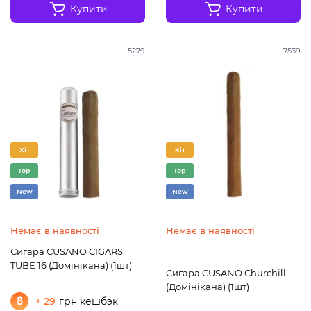
Купити
Купити
5279
7539
Хіт
Хіт
Top
Top
New
New
Немає в наявності
Немає в наявності
Сигара CUSANO CIGARS
TUBE 16 (Домінікана) (1шт)
Сигара CUSANO Сhurchill
(Домінікана) (1шт)
+ 29
грн кешбэк