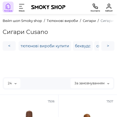
Головна
Меню
Контакти
Кабінет
Вейп шоп Smoky shop
Тютюнові вироби
Сигари
Сигари C
Сигари Cusano
<
>
тютюнові вироби купити
беквудс
сигара don
24
За замовчуванням
7506
7507