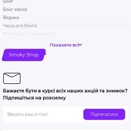
Бонг
Бонг маска
Водник
Чаша для бонга
Фільтри для самокруток
Гільзи для цигарок
Показати всі
Гріндери
Smoky Shop
Ковпак для куріння
Машинка для самокрутки
Купити папір для самокруток
Попільничка
Бажаєте бути в курсі всіх наших акцій та знижок?
Купити люльку для куріння
Підпишіться на розсилку
Люлька для куріння набір
Скляна трубка для куріння
Підписатися
Купити ювелірні ваги
Газ для запальничок