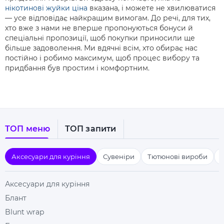
нікотинові жуйки ціна
вказана, і можете не хвилюватися
— усе відповідає найкращим вимогам. До речі, для тих,
хто вже з нами не вперше пропонуються бонуси й
спеціальні пропозиції, щоб покупки приносили ще
більше задоволення. Ми вдячні всім, хто обирає нас
постійно і робимо максимум, щоб процес вибору та
придбання був простим і комфортним.
ТОП меню
ТОП запити
Аксесуари для куріння
Сувеніри
Тютюнові вироби
Аксесуари для куріння
Блант
Blunt wrap