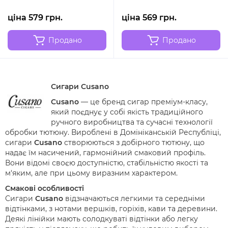
ціна 579 грн.
ціна 569 грн.
Продано
Продано
Сигари Cusano
Cusano
— це бренд сигар преміум-класу,
який поєднує у собі якість традиційного
ручного виробництва та сучасні технології
обробки тютюну. Вироблені в Домініканській Республіці,
сигари
Cusano
створюються з добірного тютюну, що
надає їм насичений, гармонійний смаковий профіль.
Вони відомі своєю доступністю, стабільністю якості та
м'яким, але при цьому виразним характером.
Смакові особливості
Сигари
Cusano
відзначаються легкими та середніми
відтінками, з нотами вершків, горіхів, кави та деревини.
Деякі лінійки мають солодкуваті відтінки або легку