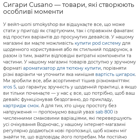
Сигари Cusano — товари, які створюють
особливі моменти
У вейп-шопі smokyshop ви відшукаєте все, що може
стати у пригоді як стартуючим, так і справжнім фанатам:
від простих варіантів до просунутих девайсів. У нашому
магазині ви маєте можливість
купити pod систему
для
щоденного користування або як стильний подарунок, а
разом із тим, знайти відповідні витратні компоненти та
частини. У нашому магазині товарів доступно у зручному
форматі
ароматизатор для тютюну купити
, порівняти
різні варіанти чи уточнити яка нинішня
вартість цигарок
.
Ми зробили все, аби асортимент тішив різноманіттям:
xros 5
, що гарантує зручність у щоденній практиці, а якщо
ви тільки починаєте — у нас є все, що потрібно, щоб ваш
девайс функціонував бездоганно, до прикладу,
картридж смок
. А для тих, хто цінує простоту без
напруження — пропонуємо вашій увазі
sab 800
із
численними смаковими варіаціями, які перевершують
усі очікування Водночас, у нашому інтернет-магазині
регулярно додаються нові пропозиції, щоб кожен міг
знайти те, що відповідає його потребам. Ми постійно