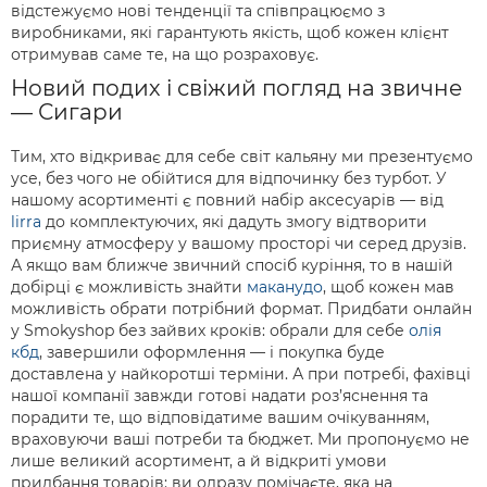
відстежуємо нові тенденції та співпрацюємо з
виробниками, які гарантують якість, щоб кожен клієнт
отримував саме те, на що розраховує.
Новий подих і свіжий погляд на звичне
— Сигари
Тим, хто відкриває для себе світ кальяну ми презентуємо
усе, без чого не обійтися для відпочинку без турбот. У
нашому асортименті є повний набір аксесуарів — від
lirra
до комплектуючих, які дадуть змогу відтворити
приємну атмосферу у вашому просторі чи серед друзів.
А якщо вам ближче звичний спосіб куріння, то в нашій
добірці є можливість знайти
маканудо
, щоб кожен мав
можливість обрати потрібний формат. Придбати онлайн
у Smokyshop без зайвих кроків: обрали для себе
олія
кбд
, завершили оформлення — і покупка буде
доставлена у найкоротші терміни. А при потребі, фахівці
нашої компанії завжди готові надати роз’яснення та
порадити те, що відповідатиме вашим очікуванням,
враховуючи ваші потреби та бюджет. Ми пропонуємо не
лише великий асортимент, а й відкриті умови
придбання товарів: ви одразу помічаєте, яка на