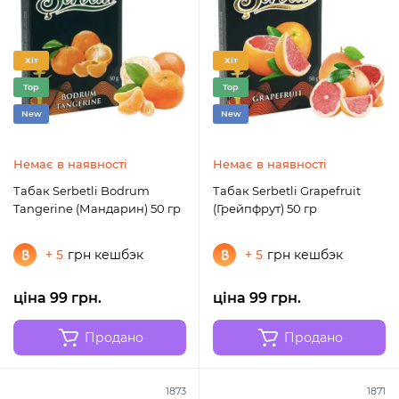
Хіт
Хіт
Top
Top
New
New
Немає в наявності
Немає в наявності
Табак Serbetli Bodrum
Табак Serbetli Grapefruit
Tangerine (Мандарин) 50 гр
(Грейпфрут) 50 гр
+ 5
грн кешбэк
+ 5
грн кешбэк
ціна 99 грн.
ціна 99 грн.
Продано
Продано
1873
1871