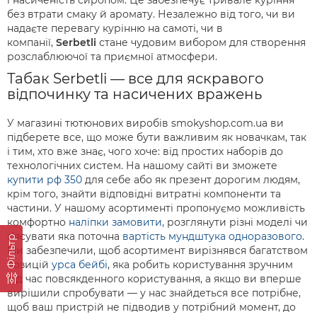
і насиченість сиропом. Це забезпечує тривале куріння
без втрати смаку й аромату. Незалежно від того, чи ви
надаєте перевагу курінню на самоті, чи в
компанії,
Serbetli
стане чудовим вибором для створення
розслаблюючої та приємної атмосфери.
Табак Serbetli — все для яскравого
відпочинку та насичених вражень
У магазині тютюнових виробів smokyshop.com.ua ви
підберете все, що може бути важливим як новачкам, так
і тим, хто вже знає, чого хоче: від простих наборів до
технологічних систем. На нашому сайті ви зможете
купити рф 350
для себе або як презент дорогим людям,
крім того, знайти відповідні витратні компоненти та
частини. У нашому асортименті пропонуємо можливість
комфортно
наліпки замовити
, розглянути різні моделі чи
з’ясувати яка поточна
вартість мундштука одноразового
.
Фільтр
Ми забезпечили, щоб асортимент вирізнявся багатством
позицій
урса бейбі
, яка робить користування зручним
під час повсякденного користування, а якщо ви вперше
вирішили спробувати — у нас знайдеться все потрібне,
щоб ваш пристрій не підводив у потрібний момент, до