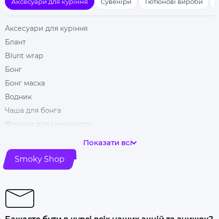
Аксесуари для куріння
Сувеніри
Тютюнові вироби
Аксесуари для куріння
Блант
Blunt wrap
Бонг
Бонг маска
Водник
Чаша для бонга
Фільтри для самокруток
Гільзи для цигарок
Показати всі
Гріндери
Smoky Shop
Ковпак для куріння
Машинка для самокрутки
Купити папір для самокруток
Попільничка