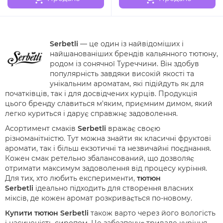
Serbetli
— це один із найвідоміших і
найшанованіших брендів кальянного тютюну,
родом із сонячної Туреччини. Він здобув
популярність завдяки високій якості та
унікальним ароматам, які підійдуть як для
початківців, так і для досвідчених курців. Продукція
цього бренду славиться м'яким, приємним димом, який
легко куриться і дарує справжнє задоволення.
Асортимент смаків
Serbetli
вражає своєю
різноманітністю. Тут можна знайти як класичні фруктові
аромати, так і більш екзотичні та незвичайні поєднання.
Кожен смак ретельно збалансований, що дозволяє
отримати максимум задоволення від процесу куріння.
Для тих, хто любить експерименти,
тютюн
Serbetli
ідеально підходить для створення власних
міксів, де кожен аромат розкривається по-новому.
Купити тютюн Serbetli
також варто через його вологість