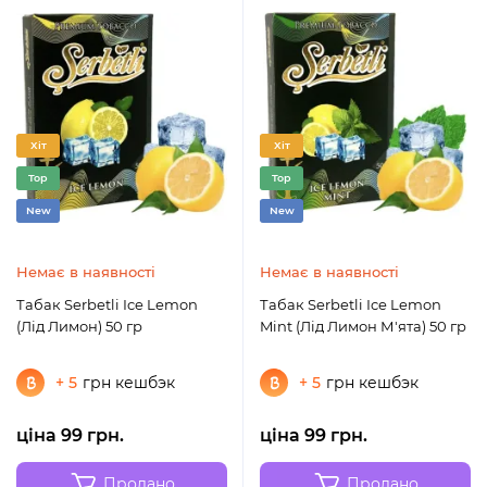
Хіт
Хіт
Top
Top
New
New
Немає в наявності
Немає в наявності
Табак Serbetli Ice Lemon
Табак Serbetli Ice Lemon
(Лід Лимон) 50 гр
Mint (Лід Лимон М'ята) 50 гр
+ 5
грн кешбэк
+ 5
грн кешбэк
ціна 99 грн.
ціна 99 грн.
Продано
Продано