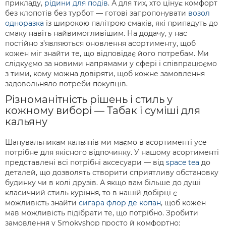
прикладу,
рідини для подів
. А для тих, хто цінує комфорт
без клопотів без турбот — готові запропонувати
возол
одноразка
із широкою палітрою смаків, які припадуть до
смаку навіть найвимогливішим. На додачу, у нас
постійно з’являються оновлення асортименту, щоб
кожен міг знайти те, що відповідає його потребам. Ми
слідкуємо за новими напрямами у сфері і співпрацюємо
з тими, кому можна довіряти, щоб кожне замовлення
задовольняло потреби покупців.
Різноманітність рішень і стиль у
кожному виборі — Табак і суміші для
кальяну
Шанувальникам кальянів ми маємо в асортименті усе
потрібне для якісного відпочинку. У нашому асортименті
представлені всі потрібні аксесуари — від
space tea
до
деталей, що дозволять створити сприятливу обстановку
будинку чи в колі друзів. А якщо вам більше до душі
класичний стиль куріння, то в нашій добірці є
можливість знайти
сигара флор де копан
, щоб кожен
мав можливість підібрати те, що потрібно. Зробити
замовлення у Smokyshop просто й комфортно: