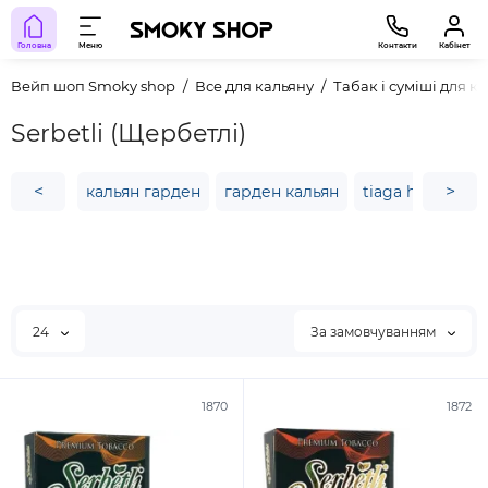
Головна
Меню
Контакти
Кабінет
Вейп шоп Smoky shop
Все для кальяну
Табак і суміші для к
Serbetli (Щербетлі)
<
>
кальян гарден
гарден кальян
tiaga hookah
24
За замовчуванням
1870
1872