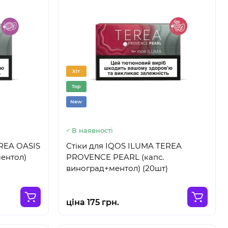
Хіт
Top
New
В наявності
EREA OASIS
Стіки для IQOS ILUMA TEREA
ментол)
PROVENCE PEARL (капс.
виноград+ментол) (20шт)
ціна 175 грн.