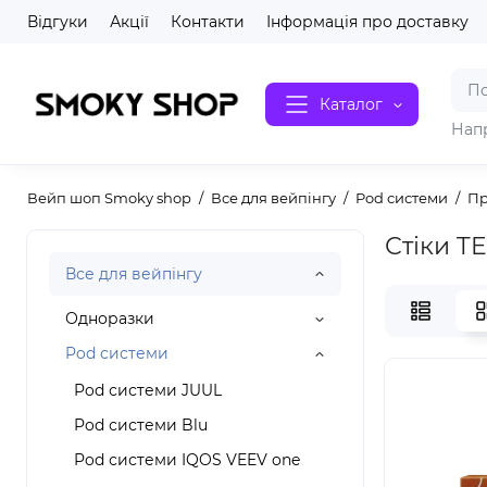
Відгуки
Акції
Контакти
Інформація про доставку
Каталог
Нап
Вейп шоп Smoky shop
Все для вейпінгу
Pod системи
Пр
Стіки T
Все для вейпінгу
Одноразки
Pod системи
Pod системи JUUL
Pod системи Blu
Pod системи IQOS VEEV one