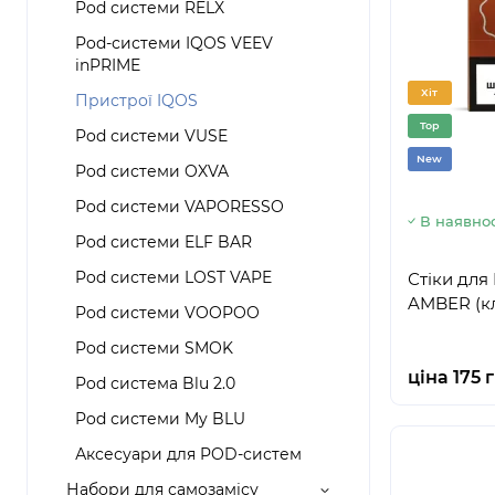
Pod системи RELX
Pod-системи IQOS VEEV
inPRIME
Хіт
Пристрої IQOS
Top
Pod системи VUSE
New
Pod системи OXVA
Pod системи VAPORESSO
В наявнос
Pod системи ELF BAR
Pod системи LOST VAPE
Стіки для
AMBER (кл
Pod системи VOOPOO
Pod системи SMOK
ціна 175 
Pod система Blu 2.0
Pod системи My BLU
Аксесуари для POD-систем
Набори для самозамісу