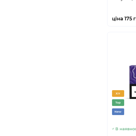
ціна 175 
Хіт
Top
New
В наявнос