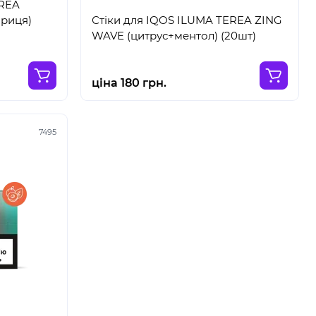
EREA
риця)
Стіки для IQOS ILUMA TEREA ZING
WAVE (цитрус+ментол) (20шт)
ціна 180 грн.
7495