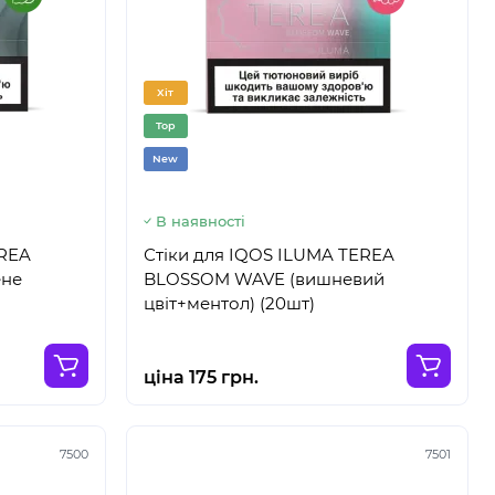
Хіт
Top
New
В наявності
EREA
Стіки для IQOS ILUMA TEREA
ене
BLOSSOM WAVE (вишневий
цвіт+ментол) (20шт)
ціна 175 грн.
7500
7501