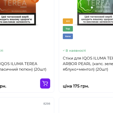
Хіт
Top
New
ті
В наявності
Стіки для IQOS ILUMA T
 IQOS ILUMA TEREA
ARBOR PEARL (капс. зел
асичний тютюн) (20шт)
яблуко+ментол) (20шт)
грн.
ціна 175 грн.
8298