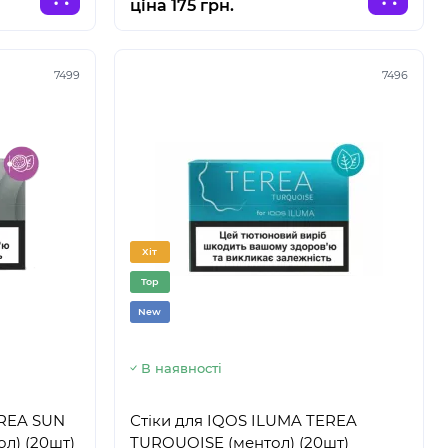
ціна 175 грн.
7499
7496
Хіт
Top
New
В наявності
EREA SUN
Стіки для IQOS ILUMA TEREA
ол) (20шт)
TURQUOISE (ментол) (20шт)