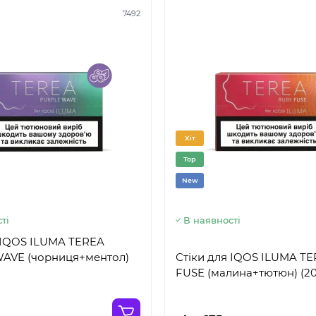
7492
Хіт
Top
New
ті
В наявності
 IQOS ILUMA TEREA
AVE (чорниця+ментол)
Стіки для IQOS ILUMA T
FUSE (малина+тютюн) (2