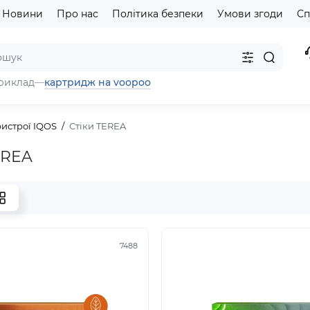
Новини
Про нас
Політика безпеки
Умови згоди
Сп
картридж на voopoo
риклад
—
истрої IQOS
Стіки TEREA
EREA
7488