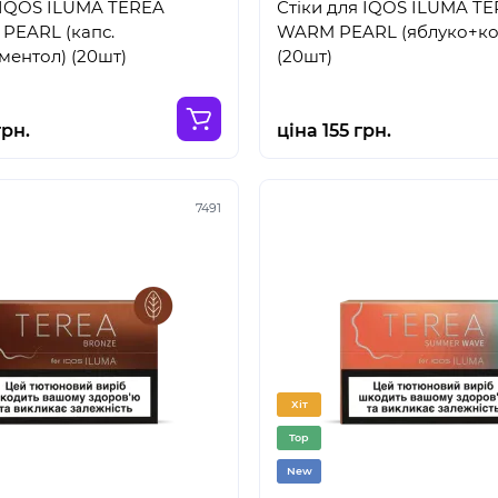
 IQOS ILUMA TEREA
Стіки для IQOS ILUMA T
PEARL (капс.
WARM PEARL (яблуко+ко
ентол) (20шт)
(20шт)
грн.
ціна 155 грн.
7491
Хіт
Top
New