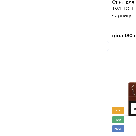
Стіки для
TWILIGHT 
чорниця+м
ціна 180 
Хіт
Top
New