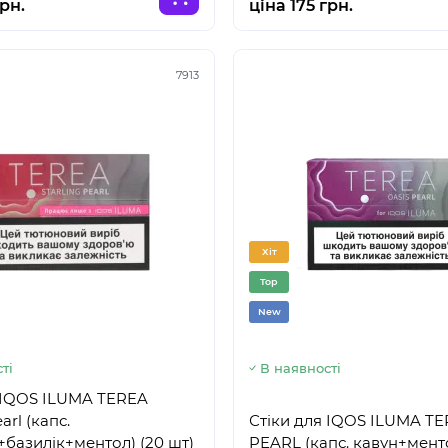
грн.
ціна 175 грн.
7913
Хіт
Top
New
ті
В наявності
 IQOS ILUMA TEREA
arl (капс.
Стіки для IQOS ILUMA T
базилік+ментол) (20 шт)
PEARL (капс. кавун+мент