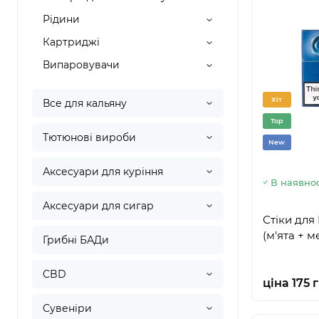
Рідини
Картриджі
Випаровувачи
Хіт
Все для кальяну
Top
Тютюнові вироби
New
Аксесуари для куріння
В наявнос
Аксесуари для сигар
Стіки для
(м'ята + м
Грибні БАДи
CBD
ціна 175 
Сувеніри