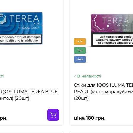
Хіт
Top
New
ті
В наявності
Стіки для IQOS ILUMA T
 IQOS ILUMA TEREA BLUE
PEARL (капс. маракуйя+
ентол) (20шт)
(20шт)
грн.
ціна 180 грн.