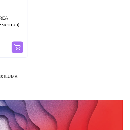
EREA
+ментол)
OS ILUMA