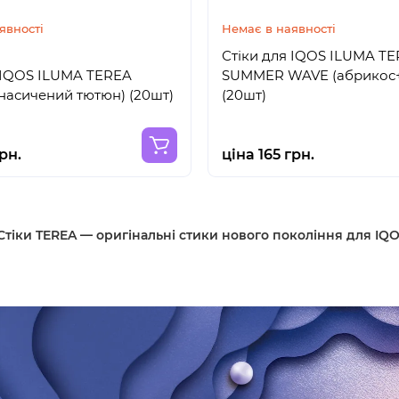
явності
Немає в наявності
Стіки для IQOS ILUMA T
 IQOS ILUMA TEREA
SUMMER WAVE (абрикос
насичений тютюн) (20шт)
(20шт)
рн.
ціна 165 грн.
Стіки TEREA — оригінальні стики нового покоління для IQ