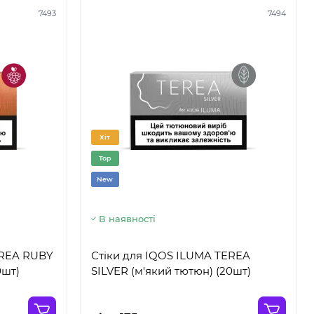
7493
7494
Хіт
Top
New
В наявності
EREA RUBY
Стіки для IQOS ILUMA TEREA
0шт)
SILVER (м'який тютюн) (20шт)