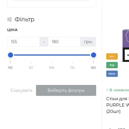
Фільтр
ЦІНА
-
грн.
Хіт
Top
155
161
168
174
180
New
В наявнос
Скасувати
Виберіть фільтри
Стіки для
PURPLE W
(20шт)