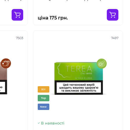
ціна 175 грн.
7503
7497
Хіт
Top
New
В наявності