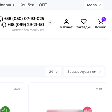
івпраця
Кешбек
ОПТ
Мова
+38 (050) 07-93-025
0
+38 (099) 29-21-151
Кабінет
Закладки
Кошик
дзвінки безкоштовні
24
За замовчуванням
7502
7489