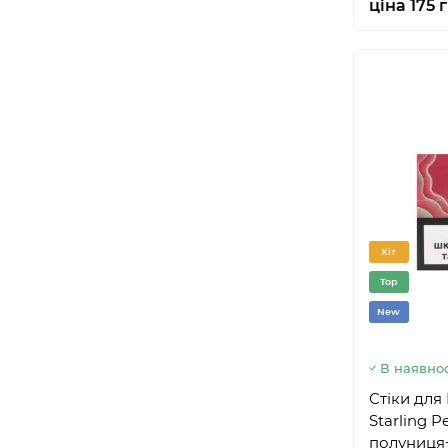
ціна 175 
Хіт
Top
New
В наявнос
Стіки для
Starling Pe
полуниця+