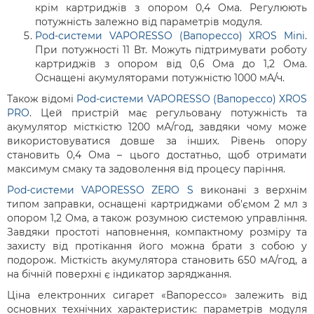
крім картриджів з опором 0,4 Ома. Регулюють
потужність залежно від параметрів модуля.
Pod-системи VAPORESSO (Вапорессо) XROS Mini
.
При потужності 11 Вт. Можуть підтримувати роботу
картриджів з опором від 0,6 Ома до 1,2 Ома.
Оснащені акумуляторами потужністю 1000 мА/ч.
Також відомі
Pod-системи VAPORESSO (Вапорессо) XROS
PRO
. Цей пристрій має регульовану потужність та
акумулятор місткістю 1200 мА/год, завдяки чому може
використовуватися довше за інших. Рівень опору
становить 0,4 Ома – цього достатньо, щоб отримати
максимум смаку та задоволення від процесу паріння.
Pod-системи VAPORESSO ZERO S
виконані з верхнім
типом заправки, оснащені картриджами об'ємом 2 мл з
опором 1,2 Ома, а також розумною системою управління.
Завдяки простоті наповнення, компактному розміру та
захисту від протікання його можна брати з собою у
подорож. Місткість акумулятора становить 650 мА/год, а
на бічній поверхні є індикатор заряджання.
Ціна електронних сигарет «Вапорессо» залежить від
основних технічних характеристик: параметрів модуля