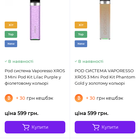
Хіт
Хіт
Top
Top
New
New
В наявності
В наявності
Pod система Vaporesso XROS
POD СИСТЕМА VAPORESSO
3 Mini Pod Kit Lilac Purple у
XROS 3 Mini Pod Kit Phantom
фіолетовому кольорі
Gold у золотому кольорі
+ 30
грн кешбэк
+ 30
грн кешбэк
ціна 599 грн.
ціна 599 грн.
Купити
Купити