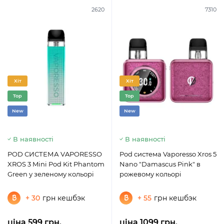
2620
7310
Хіт
Хіт
Top
Top
New
New
В наявності
В наявності
POD СИСТЕМА VAPORESSO
Pod система Vaporesso Xros 5
XROS 3 Mini Pod Kit Phantom
Nano "Damascus Pink" в
Green у зеленому кольорі
рожевому кольорі
+ 30
грн кешбэк
+ 55
грн кешбэк
ціна 599 грн.
ціна 1099 грн.