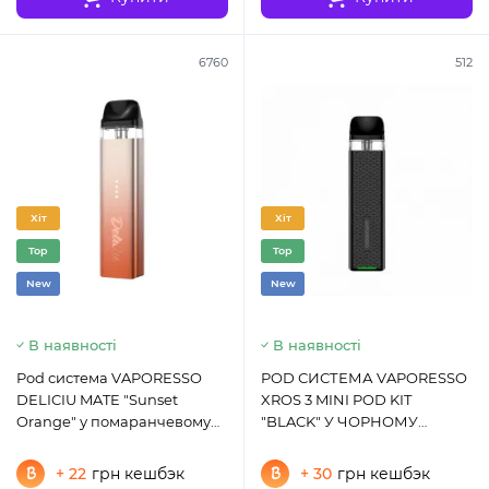
6760
512
Хіт
Хіт
Top
Top
New
New
В наявності
В наявності
Pod система VAPORESSO
POD СИСТЕМА VAPORESSO
DELICIU MATE "Sunset
XROS 3 MINI POD KIT
Orange" у помаранчевому
"BLACK" У ЧОРНОМУ
кольорі
КОЛЬОРІ
+ 22
грн кешбэк
+ 30
грн кешбэк