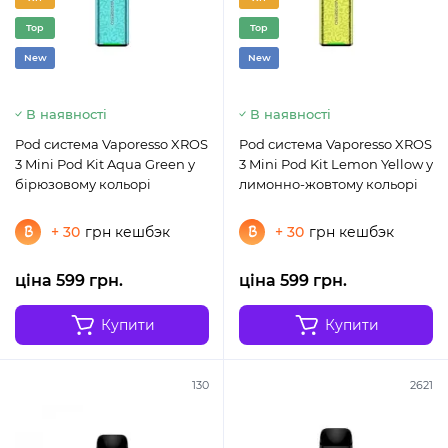
Top
Top
New
New
В наявності
В наявності
Pod система Vaporesso XROS
Pod система Vaporesso XROS
3 Mini Pod Kit Aqua Green у
3 Mini Pod Kit Lemon Yellow у
бірюзовому кольорі
лимонно-жовтому кольорі
+ 30
грн кешбэк
+ 30
грн кешбэк
ціна 599 грн.
ціна 599 грн.
Купити
Купити
130
2621