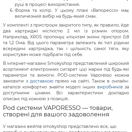
руці в процесі використання.
Форма та колір. У цьому плані «Вапорессо» має
величезний вибір на будь-який смак.
У комплекті з пристроєм закритого типу, як правило, йде
два картриджі місткістю 2 мл із різним опором.
Наприклад, XROS пропонує клієнтам знімні пристрої 0,8
та 1,2 Ома. Від цього параметра залежить як тип рідини
всередині картриджа, так і щільність самої тяги, яку
користувач може підібрати під себе.
В інтернет-магазині Smokyshop представлений широкий
асортимент електронних сигарет цієї марки під будь-які
параметри та вимоги. POD-системи Vaporesso можна
замовити з
доставкою
прямо на сайті. Також в онлайн-
каталозі комфортно знайти моделі інших
виробників
за
доступними цінами. Всі характеристики докладно
описані під кожною з позицій.
Pod системи VAPORESSO — товари,
створені для вашого задоволення
У магазині вейпів smokyshop представлено все, що