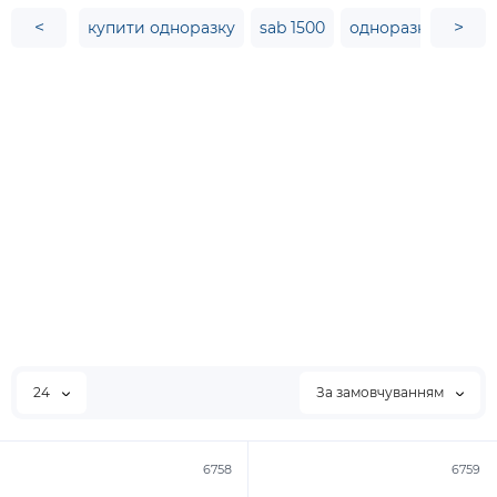
<
>
купити одноразку
sab 1500
одноразка возол
24
За замовчуванням
6758
6759