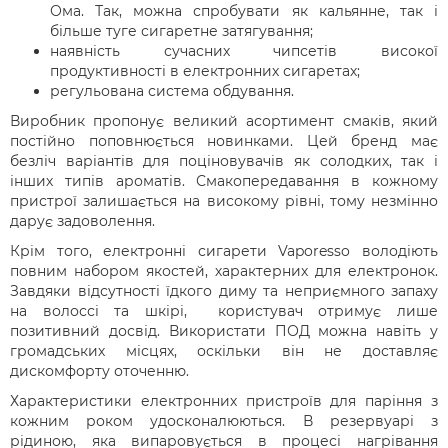
Ома. Так, можна спробувати як кальянне, так і
більше туге сигаретне затягування;
наявність сучасних чипсетів високої
продуктивності в електронних сигаретах;
регульована система обдування.
Виробник пропонує великий асортимент смаків, який
постійно поповнюється новинками. Цей бренд має
безліч варіантів для поціновувачів як солодких, так і
інших типів ароматів. Смакопередавання в кожному
пристрої залишається на високому рівні, тому незмінно
дарує задоволення.
Крім того, електронні сигарети Vaporesso володіють
повним набором якостей, характерних для електронок.
Завдяки відсутності їдкого диму та неприємного запаху
на волоссі та шкірі, користувач отримує лише
позитивний досвід. Використати ПОД можна навіть у
громадських місцях, оскільки він не доставляє
дискомфорту оточенню.
Характеристики електронних пристроїв для паріння з
кожним роком удосконалюються. В резервуарі з
рідиною, яка випаровується в процесі нагрівання