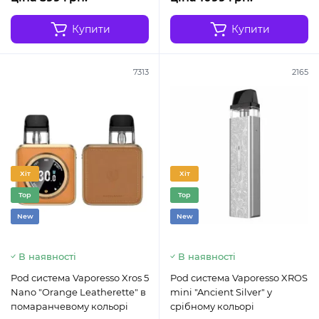
Купити
Купити
7313
2165
Хіт
Хіт
Top
Top
New
New
В наявності
В наявності
Pod система Vaporesso Xros 5
Pod система Vaporesso XROS
Nano "Orange Leatherette" в
mini "Ancient Silver" у
помаранчевому кольорі
срібному кольорі