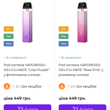
Хіт
Хіт
Top
Top
New
New
В наявності
В наявності
Pod система VAPORESSO
Pod система VAPORESSO
DELICIU MATE "Lilac Purple"
DELICIU MATE "Rose Pink" у
у фіолетовому кольорі
рожевому кольорі
+ 22
грн кешбэк
+ 22
грн кешбэк
ціна 449 грн.
ціна 449 грн.
Купити
Купити