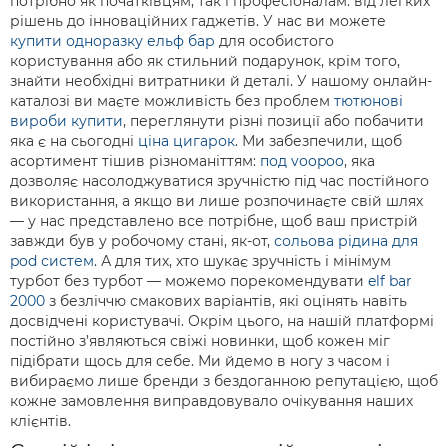
потрібно як початківцям, так і професіоналам: від легких
рішень до інноваційних гаджетів. У нас ви можете
купити одноразку ельф бар
для особистого
користування або як стильний подарунок, крім того,
знайти необхідні витратники й деталі. У нашому онлайн-
каталозі ви маєте можливість без проблем
тютюнові
вироби купити
, переглянути різні позиції або побачити
яка є на сьогодні
ціна цигарок
. Ми забезпечили, щоб
асортимент тішив різноманіттям:
под voopoo
, яка
дозволяє насолоджуватися зручністю під час постійного
використання, а якщо ви лише розпочинаєте свій шлях
— у нас представлено все потрібне, щоб ваш пристрій
завжди був у робочому стані, як-от,
сольова рідина для
pod систем
. А для тих, хто шукає зручність і мінімум
турбот без турбот — можемо порекомендувати
elf bar
2000
з безліччю смакових варіантів, які оцінять навіть
досвідчені користувачі. Окрім цього, на нашій платформі
постійно з’являються свіжі новинки, щоб кожен міг
підібрати щось для себе. Ми йдемо в ногу з часом і
вибираємо лише бренди з бездоганною репутацією, щоб
кожне замовлення виправдовувало очікування наших
клієнтів.