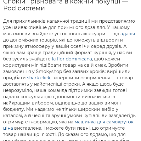
Спокій і рівновага в кожній покупці —
Pod системи
Для прихильників кальянної традиції ми представляємо
усе найважливіше для приємного дозвілля. У нашому
магазині ви знайдете усі основні аксесуари — від
адалія
до допоміжних товарів, які допоможуть відтворити
приємну атмосферу у вашій оселі чи серед друзів. А
якщо вам краще традиційний формат куріння, у нас ви
без зусиль знайдете
la flor dominicana
, щоб кожен
користувач міг підібрати товар на свій смак. Зробити
замовлення у Smokyshop без зайвих кроків: вирішили
придбати
shark click
, завершили оформлення — і товар
доставлять у найстисліші строки. А якщо щось буде
незрозуміло, наша команда підтримки завжди готові
надати консультацію і допомогти визначитися з
найкращим вибором, відповідно до ваших вимог і
бюджету. Ми надаємо не тільки широкий вибір у
каталозі, а й чесні та зручні умови купівлі: ви заздалегідь
отримуєте інформацію, яка на
машинка для самокруток
ціна
виставлена, і можете бути певні, що отримуєте
товар найвищої якості. До сказаного додамо, що для
постійних відвідувачів магазину передбачено кешбек-