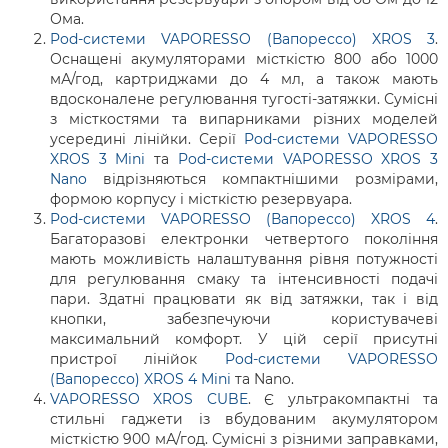
Ома.
Pod-системи VAPORESSO (Вапорессо) XROS 3
.
Оснащені акумуляторами місткістю 800 або 1000
мА/год, картриджами до 4 мл, а також мають
вдосконалене регулювання тугості-затяжки. Сумісні
з місткостями та випарниками різних моделей
усередині лінійки. Серії
Pod-системи VAPORESSO
XROS 3 Mini
та
Pod
-системи VAPORESSO XROS 3
Nano
відрізняються компактнішими розмірами,
формою корпусу і місткістю резервуара.
Pod
-системи VAPORESSO (Вапорессо) XROS 4
.
Багаторазові електронки четвертого покоління
мають можливість налаштування рівня потужності
для регулювання смаку та інтенсивності подачі
пари. Здатні працювати як від затяжки, так і від
кнопки, забезпечуючи користувачеві
максимальний комфорт. У цій серії присутні
пристрої лінійок
Pod-системи VAPORESSO
(Вапорессо) XROS 4 Mini
та Nano.
VAPORESSO XROS CUBE
. Є ультракомпактні та
стильні гаджети із вбудованим акумулятором
місткістю 900 мА/год. Сумісні з різними заправками,