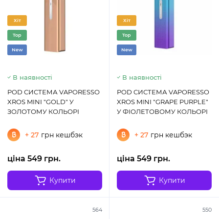
Хіт
Хіт
Top
Top
New
New
В наявності
В наявності
POD СИСТЕМА VAPORESSO
POD СИСТЕМА VAPORESSO
XROS MINI "GOLD" У
XROS MINI "GRAPE PURPLE"
ЗОЛОТОМУ КОЛЬОРІ
У ФІОЛЕТОВОМУ КОЛЬОРІ
+ 27
грн кешбэк
+ 27
грн кешбэк
ціна 549 грн.
ціна 549 грн.
Купити
Купити
564
550