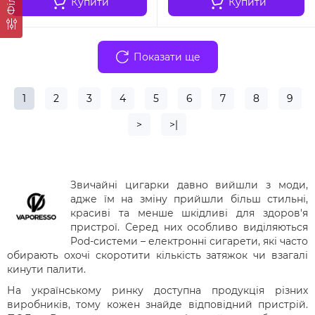
Купити
Купити
Показати ще
1
2
3
4
5
6
7
8
9
>
>|
Звичайні цигарки давно вийшли з моди,
адже їм на зміну прийшли більш стильні,
красиві та менше шкідливі для здоров'я
пристрої. Серед них особливо виділяються
Pod-системи – електронні сигарети, які часто
обирають охочі скоротити кількість затяжок чи взагалі
кинути палити.
На українському ринку доступна продукція різних
виробників, тому кожен знайде відповідний пристрій.