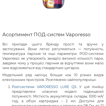
Асортимент ПОД-систем Vaporesso
Всі прилади цього бренду прості та зручні у
застосуванні. Вони легко регулюються — потужність,
температура паріння та інші параметри. POD-системи
Vaporesso не утворюють занадто великої кількості пари,
завдяки чому у процесі паріння за відчуттями вони мало
чим відрізняються від стандартних цигарок.
Модельний ряд налічує більше ніж 10 різних видів
електронних пристроїв. Розглянемо найпопулярніші:
Pod
-
системи VAPORESSO LUXE QS
. У цій лінійці
представлені класичні моделі підвищеної
потужності. Місткість акумулятора складає 1000 мА/
год, а об'єм картриджа – 2 мл. Доступні для
використання резервуари з опором від 08 Ом до 12