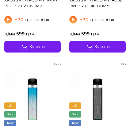
BLUE" У СИНЬОМУ
PINK" У РОЖЕВОМУ
КОЛЬОРІ
КОЛЬОРІ
+ 30
грн кешбэк
+ 30
грн кешбэк
ціна 599 грн.
ціна 599 грн.
Купити
Купити
1388
365
Хіт
Хіт
Top
Top
New
New