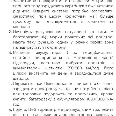
Закритий або відкритий тип заправки. У приладів
першого типу заряджають картридж з вже наявною
рідиною. Відкриті системи потрібно заправляти
самостійно, при цьому користувач має більше
простору для експериментів зі смаками та
міцністю.
Наявність регулювання потужності та тяги. У
багаторазках цієї марки практично всі пристрої
мають таку функцію, однак у різних серіях вона
налаштовується по-різному.
Місткість акумулятора. Якщо передбачається
постійне використання з можливістю частої
підзарядки, достатньо вибрати пристрій з
акумулятором місткістю 650-800 мА/год. Його
цілком вистачить на день, а заряджається дуже
швидко.
Окремі нюанси. Якщо немає можливості та бажання
заряджати електронку часто, чи потрібен варіант
для тривалих подорожей та прогулянок, краще
купити багаторазку з акумулятором 1000-1800 мА/
год.
Розмір. Цей параметр є індивідуальним і залежить
від того, наскільки зручно електронка лежить у