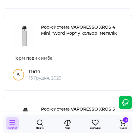
Pod-система VAPORESSO XROS 4
Mini "Word Pop" у кольорі металік
Норм подик имба
Петя
5
13 Грудня, 2025
Pod-система VAPORESSO XROS 5
Mini "Black" у чорному кольорі
0
Каталог
Пошук
Акції
Закладки
Кошик