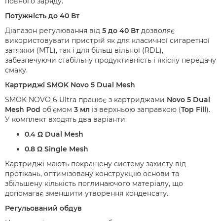
повного заряду.
Потужність до 40 Вт
Діапазон регулювання від
5 до 40 Вт
дозволяє
використовувати пристрій як для класичної сигаретної
затяжки (MTL), так і для більш вільної (RDL),
забезпечуючи стабільну продуктивність і якісну передачу
смаку.
Картриджі SMOK Novo 5 Dual Mesh
SMOK NOVO 6 Ultra працює з картриджами
Novo 5 Dual
Mesh Pod
об'ємом
3 мл
із верхньою заправкою (
Top Fill
).
У комплект входять два варіанти:
0.4 Ω Dual Mesh
0.8 Ω Single Mesh
Картриджі мають покращену систему захисту від
протікань, оптимізовану конструкцію основи та
збільшену кількість поглинаючого матеріалу, що
допомагає зменшити утворення конденсату.
Регульований обдув