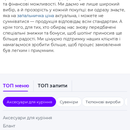
та фінансові можливості. Ми даємо не лише широкий
вибір, а й прозорість у кожній покупці: ви одразу знаєте,
яка на
запальничка ціна
актуальна, і можете не
сумніватися — продукція відповідає всім стандартам. А
крім того, для тих, хто обирає нас знову передбачені
спеціальні знижки та бонуси, щоб шопінг приносив ще
більше радості. Ми цінуємо підтримку наших клієнтів і
намагаємося зробити більше, щоб процес замовлення
був легким і приємним.
ТОП меню
ТОП запити
Аксесуари для куріння
Сувеніри
Тютюнові вироби
Аксесуари для куріння
Блант