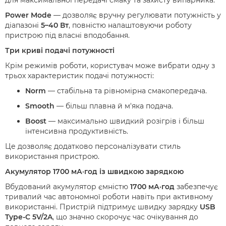
для максимальної передачі смаку та захисту випарника.
Power Mode
— дозволяє вручну регулювати потужність у
діапазоні
5–40 Вт
, повністю налаштовуючи роботу
пристрою під власні вподобання.
Три криві подачі потужності
Крім режимів роботи, користувач може вибрати одну з
трьох характеристик подачі потужності:
Norm
— стабільна та рівномірна смакопередача.
Smooth
— більш плавна й м'яка подача.
Boost
— максимально швидкий розігрів і більш
інтенсивна продуктивність.
Це дозволяє додатково персоналізувати стиль
використання пристрою.
Акумулятор 1700 мА·год із швидкою зарядкою
Вбудований акумулятор ємністю
1700 мА·год
забезпечує
тривалий час автономної роботи навіть при активному
використанні. Пристрій підтримує швидку зарядку
USB
Type-C 5V/2A
, що значно скорочує час очікування до