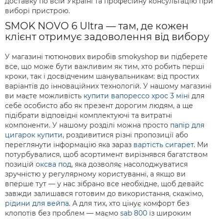
доставку по всій Україні та професійну консультацію при
виборі пристрою.
SMOK NOVO 6 Ultra — там, де кожен
клієнт отримує задоволення від вибору
У магазині тютюнових виробів smokyshop ви підберете
все, що може бути важливим як тим, хто робить перші
кроки, так і досвідченим шанувальникам: від простих
варіантів до інноваційних технологій. У нашому магазині
ви маєте можливість
купити вапорессо хрос 3 міні
для
себе особисто або як презент дорогим людям, а ще
підібрати відповідні комплектуючі та витратні
компоненти. У нашому розділі можна просто
папір для
цигарок купити
, роздивитися різні пропозиції або
переглянути інформацію яка зараз
вартість сигарет
. Ми
потурбувалися, щоб асортимент вирізнявся багатством
позицій
оксва под
, яка дозволяє насолоджуватися
зручністю у регулярному користуванні, а якщо ви
вперше тут — у нас зібрано все необхідне, щоб девайс
завжди залишався готовим до використання, скажімо,
рідини для вейпа
. А для тих, хто цінує комфорт без
клопотів без проблем — маємо
sab 800
із широким