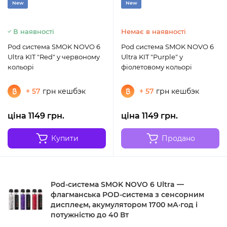
New
New
В наявності
Немає в наявності
Pod система SMOK NOVO 6
Pod система SMOK NOVO 6
Ultra KIT "Red" у червоному
Ultra KIT "Purple" у
кольорі
фіолетовому кольорі
+ 57
грн кешбэк
+ 57
грн кешбэк
ціна 1149 грн.
ціна 1149 грн.
Купити
Продано
Pod-система SMOK NOVO 6 Ultra —
флагманська POD-система з сенсорним
дисплеєм, акумулятором 1700 мА·год і
потужністю до 40 Вт