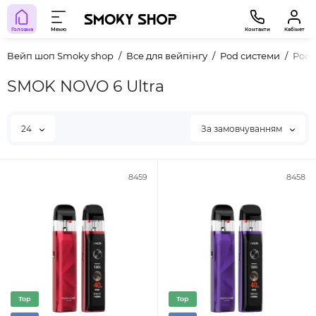
Головна
Меню
Контакти
Кабінет
Вейп шоп Smoky shop
Все для вейпінгу
Pod системи
Pod 
SMOK NOVO 6 Ultra
24
За замовчуванням
8459
8458
Top
Top