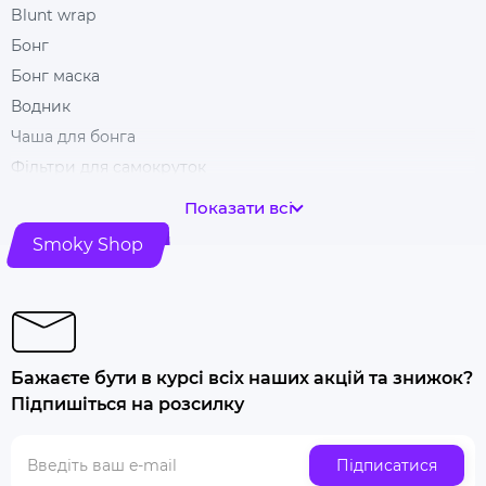
Blunt wrap
Бонг
Бонг маска
Водник
Чаша для бонга
Фільтри для самокруток
Гільзи для цигарок
Показати всі
Гріндери
Smoky Shop
Ковпак для куріння
Машинка для самокрутки
Купити папір для самокруток
Попільничка
Бажаєте бути в курсі всіх наших акцій та знижок?
Купити люльку для куріння
Підпишіться на розсилку
Люлька для куріння набір
Скляна трубка для куріння
Підписатися
Купити ювелірні ваги