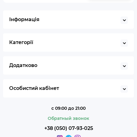
Газ для запальничок
Запальничка
Інформація
Гільйотина для сигар
Кбд
Категорії
Додатково
Особистий кабінет
с 09:00 до 21:00
Обратный звонок
+38 (050) 07-93-025