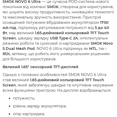
SMOK NOVO 6 Ultra
— це сучасна POD-система нового
покоління від компанії
SMOK
, створена для користувачів,
які цінують високу продуктивність, інноваційні технології
та максимальну зручність використання. Пристрій
оснащений потужним вбудованим акумулятором
1700
мА·год
, підтримує регулювання потужності від
5 до 40
Вт
, має великий
1.65-дюймовий кольоровий TFT Touch
Screen
, швидку зарядку
USB Type-C 2A
, інтелектуальні
режими роботи та сумісний із картриджами
SMOK Novo
5 Dual Mesh Pod
. NOVO 6 Ultra підтримує як
MTL
, так і
RDL
затяжку, що робить його універсальним рішенням
для більшості користувачів.
Великий 1.65" сенсорний TFT-дисплей
Однією з головних особливостей SMOK NOVO 6 Ultra
став великий
1.65-дюймовий кольоровий TFT Touch
Screen
, який забезпечує швидке та інтуїтивне керування
всіма функціями пристрою. На дисплеї відображається:
потужність;
рівень заряду акумулятора;
опір картриджа;