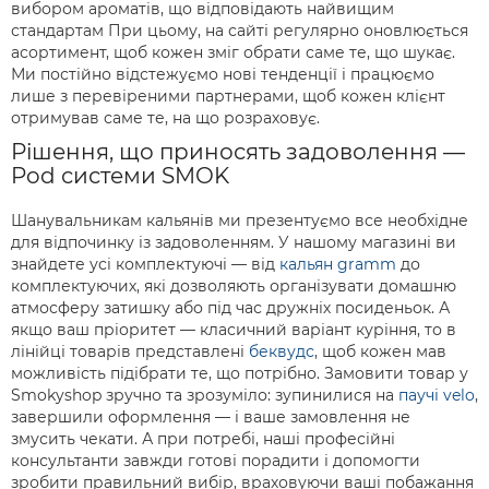
вибором ароматів, що відповідають найвищим
стандартам При цьому, на сайті регулярно оновлюється
асортимент, щоб кожен зміг обрати саме те, що шукає.
Ми постійно відстежуємо нові тенденції і працюємо
лише з перевіреними партнерами, щоб кожен клієнт
отримував саме те, на що розраховує.
Рішення, що приносять задоволення —
Pod системи SMOK
Шанувальникам кальянів ми презентуємо все необхідне
для відпочинку із задоволенням. У нашому магазині ви
знайдете усі комплектуючі — від
кальян gramm
до
комплектуючих, які дозволяють організувати домашню
атмосферу затишку або під час дружніх посиденьок. А
якщо ваш пріоритет — класичний варіант куріння, то в
лінійці товарів представлені
беквудс
, щоб кожен мав
можливість підібрати те, що потрібно. Замовити товар у
Smokyshop зручно та зрозуміло: зупинилися на
паучі velo
,
завершили оформлення — і ваше замовлення не
змусить чекати. А при потребі, наші професійні
консультанти завжди готові порадити і допомогти
зробити правильний вибір, враховуючи ваші побажання