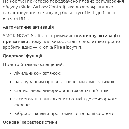
На корпусі пристрою передбачено плавне регулювання
обдуву (Slider Airflow Control), яке дозволяє швидко
налаштовувати затяжку від більш тугої MTL до більш
вільної RDL.
Автоматична активація
SMOK NOVO 6 Ultra підтримує
автоматичну активацію
при затяжці
, тому для використання достатньо просто
зробити вдих — кнопка Fire відсутня.
Додаткові функції
Пристрій також оснащений:
лічильником затяжок;
нагадуванням про встановлений ліміт затяжок;
статистикою використання за останні 7 днів;
захистом від випадкових дотиків до сенсорного
екрана;
вібросигналами про помилки та події системи.
Основні характеристики