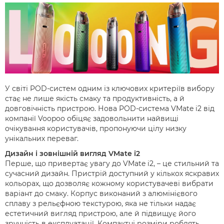
У світі POD-систем одним із ключових критеріїв вибору
стає не лише якість смаку та продуктивність, а й
довговічність пристрою. Нова POD-система VMate i2 від
компанії Voopoo обіцяє задовольнити найвищі
очікування користувачів, пропонуючи цілу низку
унікальних переваг.
Дизайн і зовнішній вигляд VMate i2
Перше, що привертає увагу до VMate i2, – це стильний та
сучасний дизайн. Пристрій доступний у кількох яскравих
кольорах, що дозволяє кожному користувачеві вибрати
варіант до смаку. Корпус виконаний з алюмінієвого
сплаву з рельєфною текстурою, яка не тільки надає
естетичний вигляд пристрою, але й підвищує його
зручність в експлуатації. Компактні розміри роблять