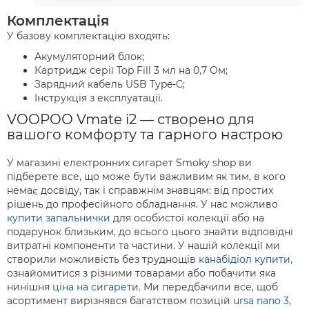
Комплектація
У базову комплектацію входять:
Акумуляторний блок;
Картридж серії Top Fill 3 мл на 0,7 Ом;
Зарядний кабель USB Type-C;
Інструкція з експлуатації.
VOOPOO Vmate i2 — створено для
вашого комфорту та гарного настрою
У магазині електронних сигарет Smoky shop ви
підберете все, що може бути важливим як тим, в кого
немає досвіду, так і справжнім знавцям: від простих
рішень до професійного обладнання. У нас можливо
купити запальнички
для особистої колекції або на
подарунок близьким, до всього цього знайти відповідні
витратні компоненти та частини. У нашій колекції ми
створили можливість без труднощів
канабідіол купити
,
ознайомитися з різними товарами або побачити яка
нинішня
ціна на сигарети
. Ми передбачили все, щоб
асортимент вирізнявся багатством позицій
ursa nano 3
,