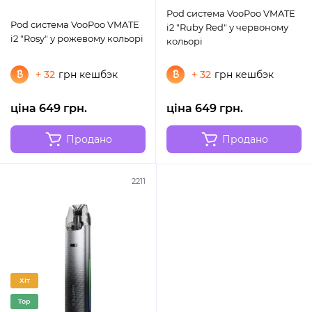
Pod система VooPoo VMATE
Pod система VooPoo VMATE
i2 "Ruby Red" у червоному
i2 "Rosy" у рожевому кольорі
кольорі
+ 32
грн кешбэк
+ 32
грн кешбэк
ціна 649 грн.
ціна 649 грн.
Продано
Продано
2211
Хіт
Top