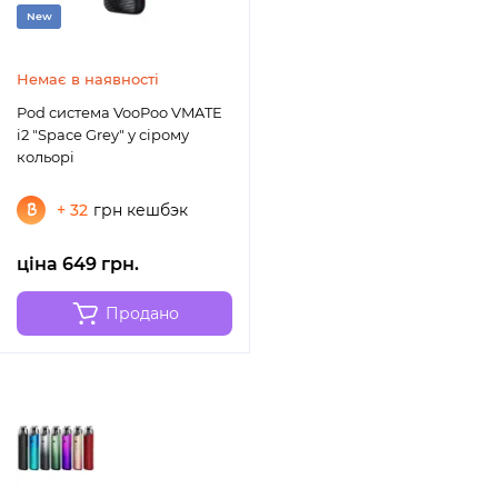
New
Немає в наявності
Pod система VooPoo VMATE
i2 "Space Grey" у сірому
кольорі
+ 32
грн кешбэк
ціна 649 грн.
Продано