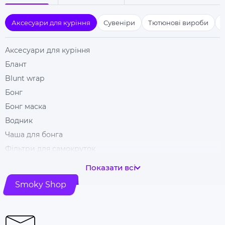
Аксесуари для куріння
Сувеніри
Тютюнові вироби
Аксесуари для куріння
Блант
Blunt wrap
Бонг
Бонг маска
Водник
Чаша для бонга
Фільтри для самокруток
Гільзи для цигарок
Показати всі
Гріндери
Smoky Shop
Ковпак для куріння
Машинка для самокрутки
Купити папір для самокруток