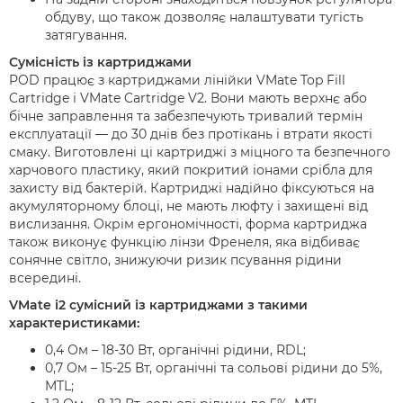
обдуву, що також дозволяє налаштувати тугість
затягування.
Сумісність із картриджами
POD працює з картриджами лінійки VMate Top Fill
Cartridge і VMate Cartridge V2. Вони мають верхнє або
бічне заправлення та забезпечують тривалий термін
експлуатації — до 30 днів без протікань і втрати якості
смаку. Виготовлені ці картриджі з міцного та безпечного
харчового пластику, який покритий іонами срібла для
захисту від бактерій. Картриджі надійно фіксуються на
акумуляторному блоці, не мають люфту і захищені від
вислизання. Окрім ергономічності, форма картриджа
також виконує функцію лінзи Френеля, яка відбиває
сонячне світло, знижуючи ризик псування рідини
всередині.
VMate i2 сумісний із картриджами з такими
характеристиками:
0,4 Ом – 18-30 Вт, органічні рідини, RDL;
0,7 Ом – 15-25 Вт, органічні та сольові рідини до 5%,
MTL;