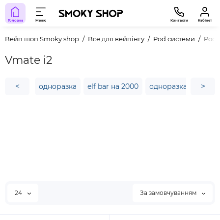
Головна
Меню
Контакти
Кабінет
Вейп шоп Smoky shop
Все для вейпінгу
Pod системи
Pod
Vmate i2
<
>
одноразка
elf bar на 2000
одноразка sab
ай
24
За замовчуванням