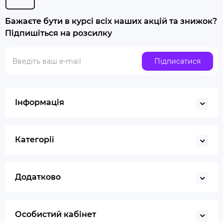
Попільничка
Бажаєте бути в курсі всіх наших акцій та знижок?
Купити люльку для куріння
Підпишіться на розсилку
Люлька для куріння набір
Скляна трубка для куріння
Підписатися
Купити ювелірні ваги
Газ для запальничок
Запальничка
Інформація
Гільйотина для сигар
Кбд
Категорії
Додатково
Особистий кабінет