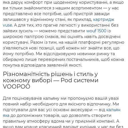
яка дарує комфорт при щоденному користуванні, а якщо
ви тільки знайомитеся з нашим асортиментом — у нас
представлено все потрібне, щоб пристрій завжди
залишався у відмінному стані, як приклад,
картридж
vuse
. А для тих, хто прагне легкості у використанні без
зайвих зусиль — можемо представити
wouf 1500
із
широкою палітрою смаків, які оцінять навіть досвідчені
користувачі. Разом із тим, на нашій платформі регулярно
з’являються нові позиції, щоб кожен міг знайти все, що
йому потрібно. Ми відслідковуємо новинки ринку та
обираємо лише перевірених постачальників, щоб кожна
покупка відповідала заявленій якості.
Різноманітність рішень і стиль у
кожному виборі — Pod системи
VOOPOO
Для поціновувачів кальяну ми пропонуємо вашій увазі
повний набір необхідного для якісного відпочинку. Ми
підготували для вас усі основні аксесуари — від
кальян
яха
до допоміжних товарів, що дозволять створити
правильну атмосферу вдома чи у приємній компанії. А
якщо вам краще класичний варіант куріння, у нас ви без