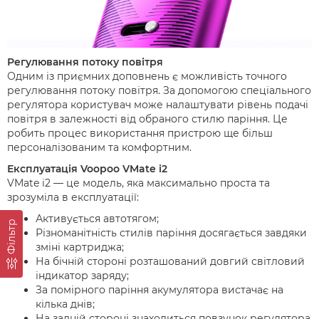
Регулювання потоку повітря
Одним із приємних доповнень є можливість точного
регулювання потоку повітря. За допомогою спеціального
регулятора користувач може налаштувати рівень подачі
повітря в залежності від обраного стилю паріння. Це
робить процес використання пристрою ще більш
персоналізованим та комфортним.
Експлуатація Voopoo VMate i2
VMate i2 — це модель, яка максимально проста та
зрозуміла в експлуатації:
Активується автотягом;
Фільтр
Різноманітність стилів паріння досягається завдяки
зміні картриджа;
На бічній стороні розташований довгий світловий
індикатор заряду;
За помірного паріння акумулятора вистачає на
кілька днів;
На задній стороні знаходиться повзунок регулятора