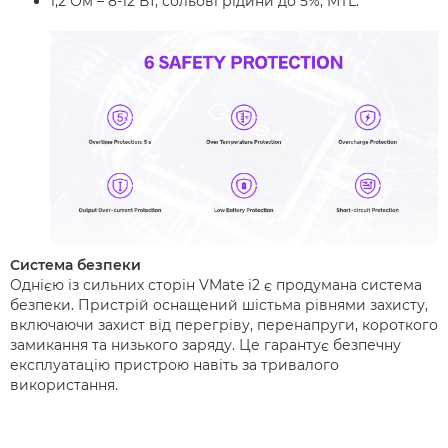
1,2 Ом – 8-12 Вт, сольові рідини до 5%, MTL.
Система безпеки
Однією із сильних сторін VMate i2 є продумана система
безпеки. Пристрій оснащений шістьма рівнями захисту,
включаючи захист від перегріву, перенапруги, короткого
замикання та низького заряду. Це гарантує безпечну
експлуатацію пристрою навіть за тривалого
використання.