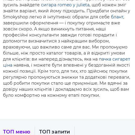
зусиль знайдете
сигара romeo y julieta
, щоб кожен зміг
знайти варіант, який йому підходить. Придбати онлайн у
Smokyshop легко й інтуїтивно: обрали для себе
блант
,
завершили оформлення — і покупку отримаєте вже
зовсім скоро. А якщо виникнуть питання, наші
професійні консультанти завжди готові порадити і
допомогти визначитися з найкращим вибором,
враховуючи, що важливо саме для вас. Ми пропонуємо
більше, ніж просто каталог товарів, а й відкриті умови
для клієнтів: ви наперед дізнаєтесь, яка на
пачка сигарет
ціна
наявна, і можете бути впевнені у бездоганній якості
кожної позиції. Крім того, для тих, хто здійснює покупки
регулярно пропонуються знижки та додаткові переваги,
щоб робити покупки стало ще приємніше. Ми вдячні за
довіру наших клієнтів і докладаємо всіх зусиль, щоб вам
було комфортно на кожному етапі покупки.
ТОП меню
ТОП запити