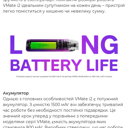
VMate i2 ідеальним супутником на кожен день – пристрій
легко поміститься у кишеню чи невелику сумку.
Акумулятор
Однією з головних особливостей VMate i2 є потужний
акумулятор. З ємністю 1500 мАг він забезпечує тривалий
час роботи без необхідності постійної підзарядки. Це
значний крок уперед у порівнянні з попередніми
моделями серії VMate, ємність акумулятора яких
становила 900 мАг. Виробник стверджує, що час роботи