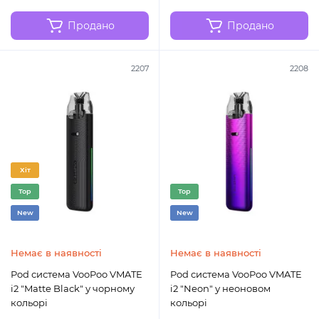
Продано
Продано
2207
2208
Хіт
Top
Top
New
New
Немає в наявності
Немає в наявності
Pod система VooPoo VMATE
Pod система VooPoo VMATE
i2 "Matte Black" у чорному
i2 "Neon" у неоновом
кольорі
кольорі