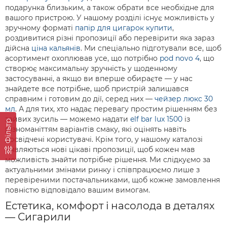
подарунка близьким, а також обрати все необхідне для
вашого пристрою. У нашому розділі існує можливість у
зручному форматі
папір для цигарок купити
,
роздивитися різні пропозиції або перевірити яка зараз
дійсна
ціна кальянів
. Ми спеціально підготували все, щоб
асортимент охоплював усе, що потрібно
pod novo 4
, що
створює максимальну зручність у щоденному
застосуванні, а якщо ви вперше обираєте — у нас
знайдете все потрібне, щоб пристрій залишався
справним і готовим до дії, серед них —
чейзер люкс 30
мл
. А для тих, хто надає перевагу простим рішенням без
зайвих зусиль — можемо надати
elf bar lux 1500
із
Фільтр
різноманіттям варіантів смаку, які оцінять навіть
досвідчені користувачі. Крім того, у нашому каталозі
з’являються нові цікаві пропозиції, щоб кожен мав
можливість знайти потрібне рішення. Ми слідкуємо за
актуальними змінами ринку і співпрацюємо лише з
перевіреними постачальниками, щоб кожне замовлення
повністю відповідало вашим вимогам.
Естетика, комфорт і насолода в деталях
— Сигарили