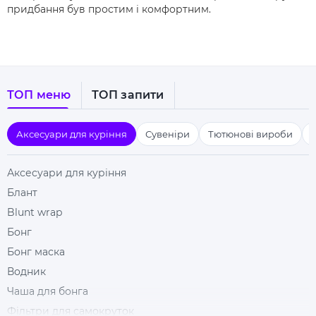
придбання був простим і комфортним.
ТОП меню
ТОП запити
Аксесуари для куріння
Сувеніри
Тютюнові вироби
Аксесуари для куріння
Блант
Blunt wrap
Бонг
Бонг маска
Водник
Чаша для бонга
Фільтри для самокруток