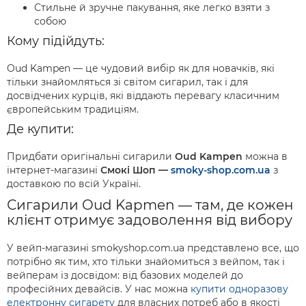
Стильне й зручне пакування, яке легко взяти з
собою
Кому підійдуть:
Oud Kampen — це чудовий вибір як для новачків, які
тільки знайомляться зі світом сигарил, так і для
досвідчених курців, які віддають перевагу класичним
європейським традиціям.
Де купити:
Придбати оригінальні сигарили
Oud Kampen
можна в
інтернет-магазині
Смокі Шоп —
smoky-shop.com.ua
з
доставкою по всій Україні.
Сигарили Oud Kapmen — там, де кожен
клієнт отримує задоволення від вибору
У вейп-магазині smokyshop.com.ua представлено все, що
потрібно як тим, хто тільки знайомиться з вейпом, так і
вейперам із досвідом: від базових моделей до
професійних девайсів. У нас можна
купити одноразову
електронну сигарету
для власних потреб або в якості