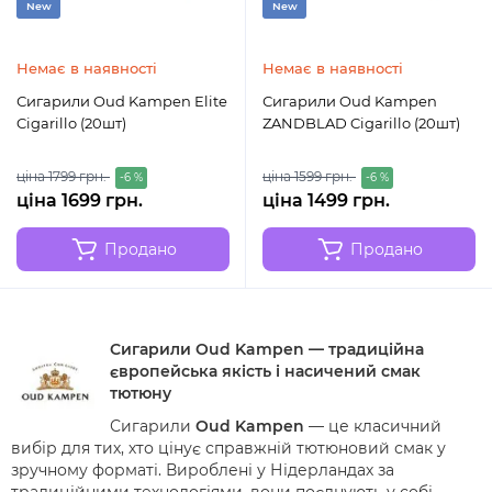
New
New
Немає в наявності
Немає в наявності
Сигарили Oud Kampen Elite
Сигарили Oud Kampen
Cigarillo (20шт)
ZANDBLAD Cigarillo (20шт)
ціна 1799 грн.
ціна 1599 грн.
-6 %
-6 %
ціна 1699 грн.
ціна 1499 грн.
Продано
Продано
Сигарили Oud Kampen — традиційна
європейська якість і насичений смак
тютюну
Сигарили
Oud Kampen
— це класичний
вибір для тих, хто цінує справжній тютюновий смак у
зручному форматі. Вироблені у Нідерландах за