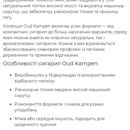
традиційними технологіями, вони поєднують у собі
натуральний тютюн високої якості та акуратну машинну
скрутку, що забезпечує рівномірне тління та приємну
тягу.
Колекція Oud Kampen включає різні формати — від
компактних сигарил до більш насичених варіантів, серед
яких можна знайти як класичні натуральні, так і
ароматизовані сигарили. Кожна з них відзначається
збалансованим смаковим профілем із легкими
деревними та пряними відтінками.
Особливості сигарил Oud Kampen:
Виробництво у Нідерландах із використанням
відбірного тютюну
Рівномірне тління завдяки якісній машинній
скрутці
Різноманіття форматів і смаків для різних
уподобань
М’яка або середня міцність, підходить для
щоденного куріння