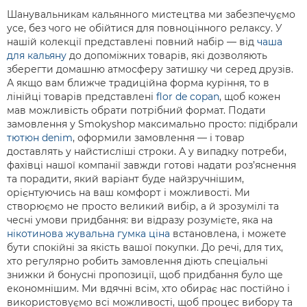
Шанувальникам кальянного мистецтва ми забезпечуємо
усе, без чого не обійтися для повноцінного релаксу. У
нашій колекції представлені повний набір — від
чаша
для кальяну
до допоміжних товарів, які дозволяють
зберегти домашню атмосферу затишку чи серед друзів.
А якщо вам ближче традиційна форма куріння, то в
лінійці товарів представлені
flor de copan
, щоб кожен
мав можливість обрати потрібний формат. Подати
замовлення у Smokyshop максимально просто: підібрали
тютюн denim
, оформили замовлення — і товар
доставлять у найстисліші строки. А у випадку потреби,
фахівці нашої компанії завжди готові надати роз’яснення
та порадити, який варіант буде найзручнішим,
орієнтуючись на ваш комфорт і можливості. Ми
створюємо не просто великий вибір, а й зрозумілі та
чесні умови придбання: ви відразу розумієте, яка на
нікотинова жувальна гумка ціна
встановлена, і можете
бути спокійні за якість вашої покупки. До речі, для тих,
хто регулярно робить замовлення діють спеціальні
знижки й бонусні пропозиції, щоб придбання було ще
економнішим. Ми вдячні всім, хто обирає нас постійно і
використовуємо всі можливості, щоб процес вибору та