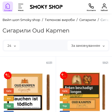
Головна
Меню
Контакти
Кабінет
Вейп шоп Smoky shop
Тютюнові вироби
Сигарили
Сигар
Сигарили Oud Kapmen
24
За замовчуванням
6031
5921
Sale
Sale
Хіт
Хіт
Top
Top