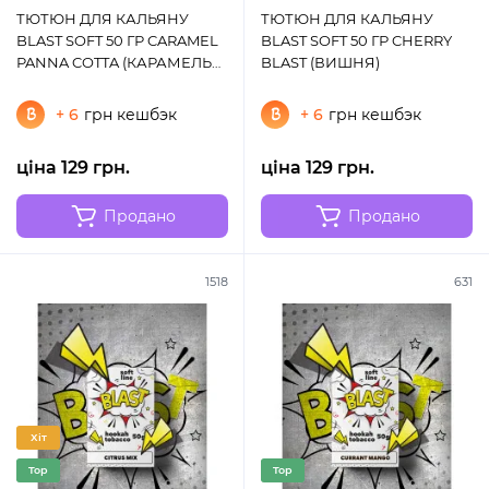
ТЮТЮН ДЛЯ КАЛЬЯНУ
ТЮТЮН ДЛЯ КАЛЬЯНУ
BLAST SOFT 50 ГР CARAMEL
BLAST SOFT 50 ГР CHERRY
PANNA COTTA (КАРАМЕЛЬ
BLAST (ВИШНЯ)
ДЕСЕРТ ВЕРШКИ)
+ 6
грн кешбэк
+ 6
грн кешбэк
ціна 129 грн.
ціна 129 грн.
Продано
Продано
1518
631
Хіт
Top
Top