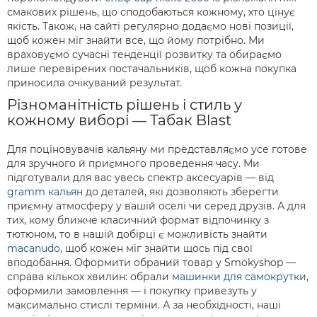
смакових рішень, що сподобаються кожному, хто цінує
якість. Також, на сайті регулярно додаємо нові позиції,
щоб кожен міг знайти все, що йому потрібно. Ми
враховуємо сучасні тенденції розвитку та обираємо
лише перевірених постачальників, щоб кожна покупка
приносила очікуваний результат.
Різноманітність рішень і стиль у
кожному виборі — Табак Blast
Для поціновувачів кальяну ми представляємо усе готове
для зручного й приємного проведення часу. Ми
підготували для вас увесь спектр аксесуарів — від
gramm кальян
до деталей, які дозволяють зберегти
приємну атмосферу у вашій оселі чи серед друзів. А для
тих, кому ближче класичний формат відпочинку з
тютюном, то в нашій добірці є можливість знайти
macanudo
, щоб кожен міг знайти щось під свої
вподобання. Оформити обраний товар у Smokyshop —
справа кількох хвилин: обрали
машинки для самокрутки
,
оформили замовлення — і покупку привезуть у
максимально стислі терміни. А за необхідності, наші