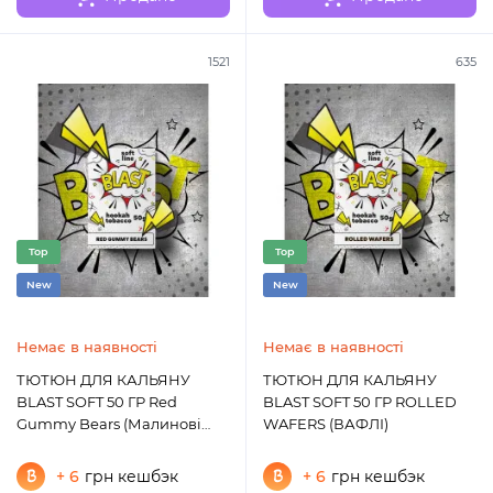
1521
635
Top
Top
New
New
Немає в наявності
Немає в наявності
ТЮТЮН ДЛЯ КАЛЬЯНУ
ТЮТЮН ДЛЯ КАЛЬЯНУ
BLAST SOFT 50 ГР Red
BLAST SOFT 50 ГР ROLLED
Gummy Bears (Малинові
WAFERS (ВАФЛІ)
Желейки)
+ 6
грн кешбэк
+ 6
грн кешбэк