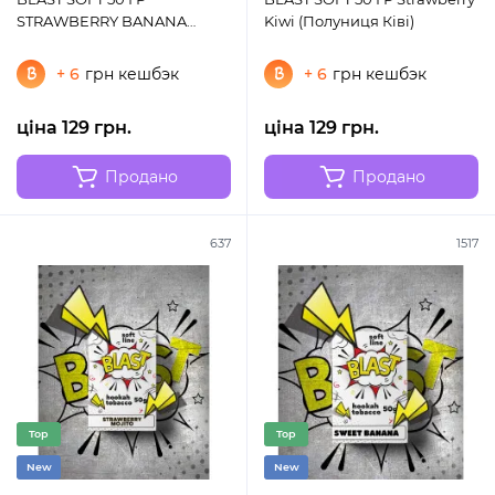
STRAWBERRY BANANA
Kiwi (Полуниця Ківі)
SMOOTHIE (ПОЛУНИЦЯ
БАНАН СМУЗІ)
+ 6
грн кешбэк
+ 6
грн кешбэк
ціна 129 грн.
ціна 129 грн.
Продано
Продано
637
1517
Top
Top
New
New