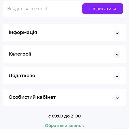
Скляна трубка для куріння
Підписатися
Купити ювелірні ваги
Газ для запальничок
Запальничка
Інформація
Гільйотина для сигар
Кбд
Категорії
Додатково
Особистий кабінет
с 09:00 до 21:00
Обратный звонок