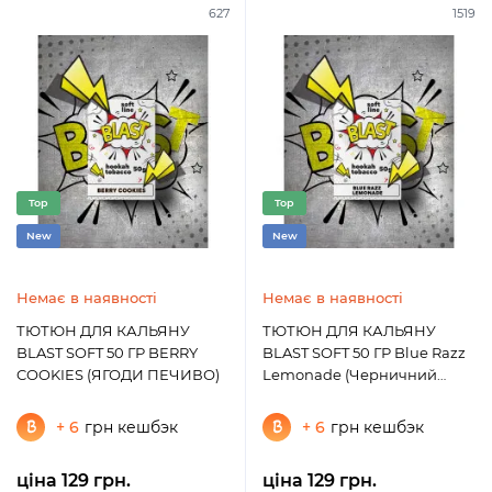
627
1519
Top
Top
New
New
Немає в наявності
Немає в наявності
ТЮТЮН ДЛЯ КАЛЬЯНУ
ТЮТЮН ДЛЯ КАЛЬЯНУ
BLAST SOFT 50 ГР BERRY
BLAST SOFT 50 ГР Blue Razz
COOKIES (ЯГОДИ ПЕЧИВО)
Lemonade (Черничний
Лимонад)
+ 6
грн кешбэк
+ 6
грн кешбэк
ціна 129 грн.
ціна 129 грн.