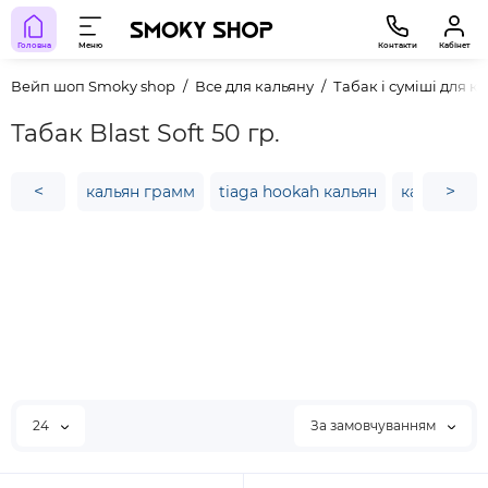
Головна
Меню
Контакти
Кабінет
Вейп шоп Smoky shop
Все для кальяну
Табак і суміші для к
Табак Blast Soft 50 гр.
<
>
кальян грамм
tiaga hookah кальян
кальян яха
24
За замовчуванням