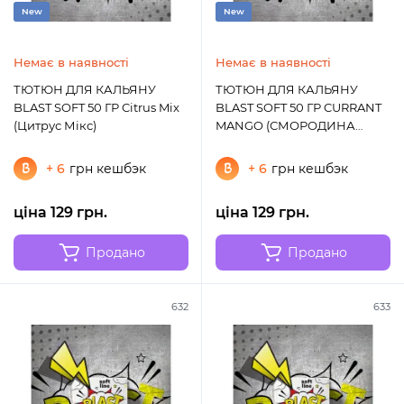
New
New
Немає в наявності
Немає в наявності
ТЮТЮН ДЛЯ КАЛЬЯНУ
ТЮТЮН ДЛЯ КАЛЬЯНУ
BLAST SOFT 50 ГР Citrus Mix
BLAST SOFT 50 ГР CURRANT
(Цитрус Мікс)
MANGO (СМОРОДИНА
МАНГО)
+ 6
грн кешбэк
+ 6
грн кешбэк
ціна 129 грн.
ціна 129 грн.
Продано
Продано
632
633