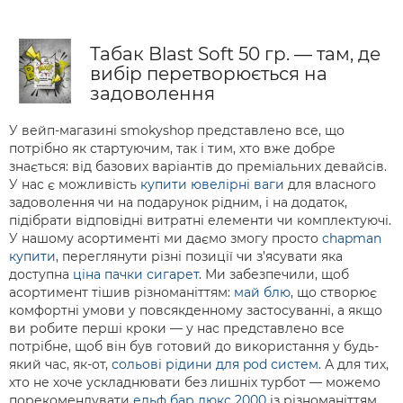
Табак Blast Soft 50 гр. — там, де
вибір перетворюється на
задоволення
У вейп-магазині smokyshop представлено все, що
потрібно як стартуючим, так і тим, хто вже добре
знається: від базових варіантів до преміальних девайсів.
У нас є можливість
купити ювелірні ваги
для власного
задоволення чи на подарунок рідним, і на додаток,
підібрати відповідні витратні елементи чи комплектуючі.
У нашому асортименті ми даємо змогу просто
chapman
купити
, переглянути різні позиції чи з’ясувати яка
доступна
ціна пачки сигарет
. Ми забезпечили, щоб
асортимент тішив різноманіттям:
май блю
, що створює
комфортні умови у повсякденному застосуванні, а якщо
ви робите перші кроки — у нас представлено все
потрібне, щоб він був готовий до використання у будь-
який час, як-от,
сольові рідини для pod систем
. А для тих,
хто не хоче ускладнювати без лишніх турбот — можемо
порекомендувати
ельф бар люкс 2000
із різноманіттям