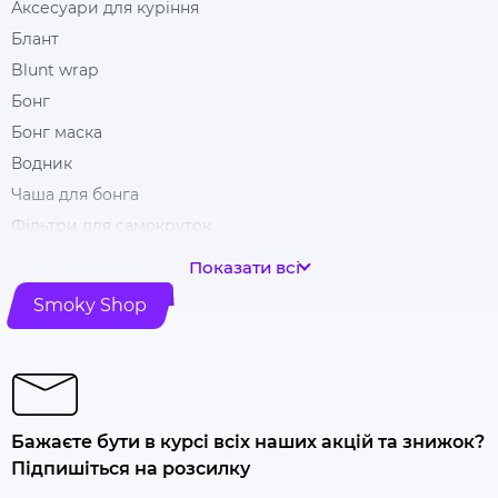
Аксесуари для куріння
Блант
Blunt wrap
Бонг
Бонг маска
Водник
Чаша для бонга
Фільтри для самокруток
Гільзи для цигарок
Показати всі
Гріндери
Smoky Shop
Ковпак для куріння
Машинка для самокрутки
Купити папір для самокруток
Попільничка
Бажаєте бути в курсі всіх наших акцій та знижок?
Купити люльку для куріння
Підпишіться на розсилку
Люлька для куріння набір