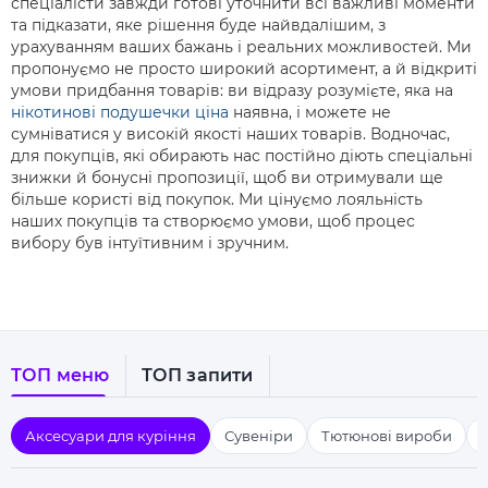
спеціалісти завжди готові уточнити всі важливі моменти
та підказати, яке рішення буде найвдалішим, з
урахуванням ваших бажань і реальних можливостей. Ми
пропонуємо не просто широкий асортимент, а й відкриті
умови придбання товарів: ви відразу розумієте, яка на
нікотинові подушечки ціна
наявна, і можете не
сумніватися у високій якості наших товарів. Водночас,
для покупців, які обирають нас постійно діють спеціальні
знижки й бонусні пропозиції, щоб ви отримували ще
більше користі від покупок. Ми цінуємо лояльність
наших покупців та створюємо умови, щоб процес
вибору був інтуїтивним і зручним.
ТОП меню
ТОП запити
Аксесуари для куріння
Сувеніри
Тютюнові вироби