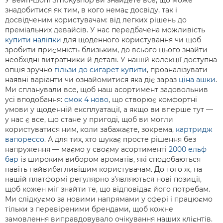
знадобитися як тим, в кого немає досвіду, так і
досвідченим користувачам: від легких рішень до
преміальних девайсів. У нас передбачена можливість
купити наліпки
для щоденного користування чи щоб
зробити приємність близьким, до всього цього знайти
необхідні витратники й деталі. У нашій колекції доступна
опція зручно
гільзи до сигарет купити
, проаналізувати
наявні варіанти чи ознайомитися яка діє зараз
ціна ашки
.
Ми спланували все, щоб наш асортимент задовольнив
усі вподобання:
смок 4 ново
, що створює комфортні
умови у щоденній експлуатації, а якщо ви вперше тут —
у нас є все, що стане у пригоді, щоб ви могли
користуватися ним, коли забажаєте, зокрема,
картридж
вапорессо
. А для тих, хто шукає просте рішення без
напруження — маємо у своєму асортименті
2000 ельф
бар
із широким вибором ароматів, які сподобаються
навіть найвибагливішим користувачам. До того ж, на
нашій платформі регулярно з’являються нові позиції,
щоб кожен міг знайти те, що відповідає його потребам.
Ми слідкуємо за новими напрямами у сфері і працюємо
тільки з перевіреними брендами, щоб кожне
замовлення виправдовувало очікування наших клієнтів.