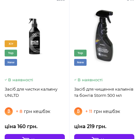
Хіт
Top
Top
New
New
В наявності
В наявності
Засіб для чистки кальяну
Засіб для чищення кальянів
UNLTD
та бонгів Storm 500 мл
+ 8
грн кешбэк
+ 11
грн кешбэк
ціна 160 грн.
ціна 219 грн.