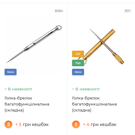
8284
3511
Хіт
Top
New
New
В наявності
В наявності
Голка-брелок
Голка-брелок
багатофункціональна
багатофункціональна
(складна)
(складна)
+ 5
грн кешбэк
+ 4
грн кешбэк