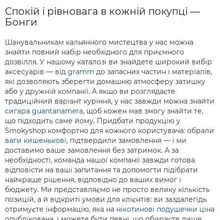
Спокій і рівновага в кожній покупці —
Бонги
Шанувальникам кальянного мистецтва у нас можна
знайти повний набір необхідного для приємного
дозвілля. У нашому каталозі ви знайдете широкий вибір
аксесуарів — від
gramm
до запасних частин і матеріалів,
які дозволяють зберегти домашню атмосферу затишку
або у дружній компанії. А якщо ви розглядаєте
традиційний варіант куріння, у нас завжди можна знайти
сигара guantanamera
, щоб кожен мав змогу знайти те,
що підходить саме йому. Придбати продукцію у
Smokyshop комфортно для кожного користувача: обрали
ваги кишенькові
, підтвердили замовлення — і ми
доставимо ваше замовлення без затримок. А за
необхідності, команда нашої компанії завжди готова
відповісти на ваші запитання та допомогти підібрати
найкраще рішення, відповідно до ваших вимог і
бюджету. Ми представляємо не просто велику кількість
позицій, а й відкриті умови для клієнтів: ви заздалегідь
отримуєте інформацію, яка на
нікотинові подушечки ціна
опублікована, і можете бути певні, що обираєте лише