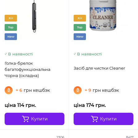
Хіт
Хіт
Top
Top
New
New
В наявності
В наявності
Голка-брелок
Засіб для чистки Cleaner
багатофункціональна
Чорна (складна)
+ 6
грн кешбэк
+ 9
грн кешбэк
ціна 114 грн.
ціна 174 грн.
Купити
Купити
2306
8417