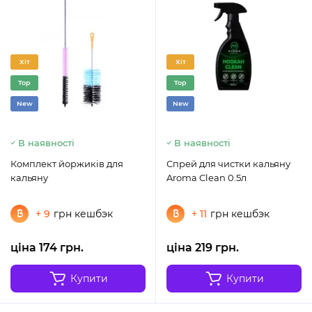
Хіт
Хіт
Top
Top
New
New
В наявності
В наявності
Комплект йоржиків для
Спрей для чистки кальяну
кальяну
Aroma Clean 0.5л
+ 9
грн кешбэк
+ 11
грн кешбэк
ціна 174 грн.
ціна 219 грн.
Купити
Купити