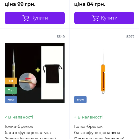
ціна 99 грн.
ціна 84 грн.
Купити
Купити
5549
8297
Хіт
Top
New
New
В наявності
В наявності
Голка-брелок
Голка-брелок
багатофункціональна
багатофункціональна
Золота (складна + чохол)
Помаранчева (складна)