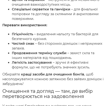
очищення важкодоступних місць.
Спеціальні серветки та ганчірки
– для фінальної
поліровки та догляду за скляними й акриловими
поверхнями.
Переваги використання:
Гігієнічність
– видалення нальоту та бактерій для
безпечного куріння.
Чистий смак
– без сторонніх домішок і неприємних
запахів.
Продовження терміну служби
– захист скла та
інших матеріалів від пошкоджень.
Легкість застосування
– зручні й ефективні
формули, що не потребують значних зусиль.
Обирайте
кращі засоби для очищення бонгів
, щоб
насолоджуватися кожною затяжкою без зайвих домішок і
забруднень!
Очищення та догляд — там, де вибір
перетворюється на задоволення
У вейп-шопі Smokyshop ви знайдете все, що може