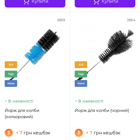
Купити
Купити
2869
2864
Хіт
Хіт
Top
Top
New
New
В наявності
В наявності
Йорж для колби
Йорж для колби (чорний)
(кольоровий)
+ 7
грн кешбэк
+ 7
грн кешбэк