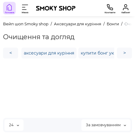
Головна
Меню
Контакти
Кабінет
Вейп шоп Smoky shop
Аксесуари для куріння
Бонги
Очищ
Очищення та догляд
<
>
аксесуари для куріння
купити бонг україна
ч
24
За замовчуванням