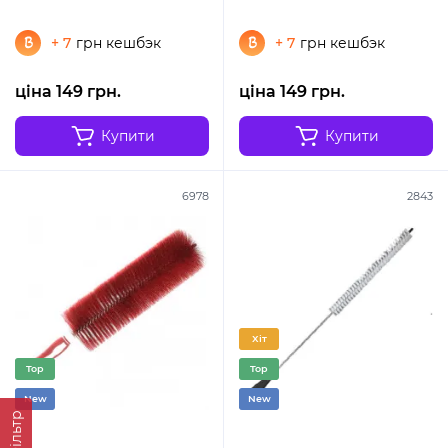
+ 7
грн кешбэк
+ 7
грн кешбэк
ціна 149 грн.
ціна 149 грн.
Купити
Купити
6978
2843
Хіт
Top
Top
New
New
Фільтр