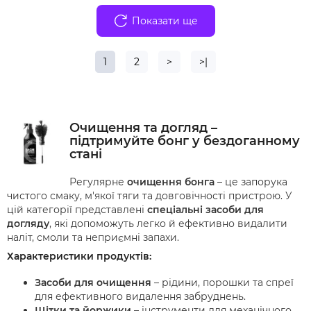
Показати ще
1
2
>
>|
Очищення та догляд –
підтримуйте бонг у бездоганному
стані
Регулярне
очищення бонга
– це запорука
чистого смаку, м'якої тяги та довговічності пристрою. У
цій категорії представлені
спеціальні засоби для
догляду
, які допоможуть легко й ефективно видалити
наліт, смоли та неприємні запахи.
Характеристики продуктів:
Засоби для очищення
– рідини, порошки та спреї
для ефективного видалення забруднень.
Щітки та йоржики
– інструменти для механічного