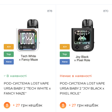
878
870
Хіт
Хіт
Top
Top
New
New
В наявності
Немає в наявності
POD-СИСТЕМА LOST VAPE
POD-СИСТЕМА LOST VAPE
URSA BABY 2 "TECH WHITE x
URSA BABY 2 "JOY BLACK x
FANCY MAZE"
PIXEL ROLE"
+ 27
грн кешбэк
+ 27
грн кешбэк