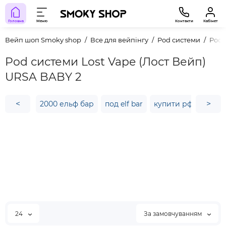
Головна
Меню
Контакти
Кабінет
Вейп шоп Smoky shop
Все для вейпінгу
Pod системи
Pod 
Pod системи Lost Vape (Лост Вейп)
URSA BABY 2
<
>
2000 ельф бар
под elf bar
купити рф 350
п
24
За замовчуванням