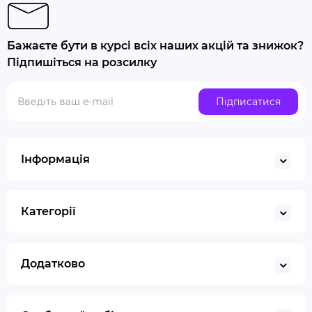
Купити папір для самокруток
Попільничка
Бажаєте бути в курсі всіх наших акцій та знижок?
Купити люльку для куріння
Підпишіться на розсилку
Люлька для куріння набір
Скляна трубка для куріння
Підписатися
Купити ювелірні ваги
Газ для запальничок
Запальничка
Інформація
Гільйотина для сигар
Кбд
Категорії
Додатково