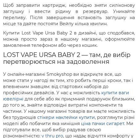
Щоб заправити картридж, необхідно зняти силіконову
заглушку і ввести рідину в резервуар. Уникайте
переливу. Після завершення встановіть заглушку на
місце та дайте постояти Вейпу кілька хвилин.
Купити Lost Vape Ursa Baby 2 в дизайні, що сподобався,
можна просто зараз в нашому магазині, оформлюйте
замовлення телефоном або через кошик.
LOST VAPE URSA BABY 2 — там, де вибір
перетворюється на задоволення
У онлайн-магазині Smokyshop ви відкриєте все, що
може стати у нагоді як тим, хто робить перші кроки, так і
впевненим знавцям: від стартових наборів до
професійних девайсів. У нас є можливість
купити ваги
ювелірні
для себе або як приємний подарунок близьким,
до того ж, знайти відповідні витратні компоненти та
частини. У нашому магазині товарів ви маєте можливість
без труднощів
стікери наклейки купити
, розглянути різні
моделі або побачити яка нинішня
ціна пачки сигарет
. Ми
підготували все, щоб вибір радував своєю
різноманітністю:
v thru pro
, що надає відчуття комфорту у