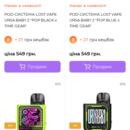
Немає в наявності
Немає в наявності
POD-СИСТЕМА LOST VAPE
POD-СИСТЕМА LOST VAPE
URSA BABY 2 "POP BLACK x
URSA BABY 2 "POP BLUE x
TIME GEAR"
TIME GEAR"
+ 27
грн кешбэк
+ 27
грн кешбэк
ціна 549 грн.
ціна 549 грн.
Продано
Продано
875
876
Хіт
Хіт