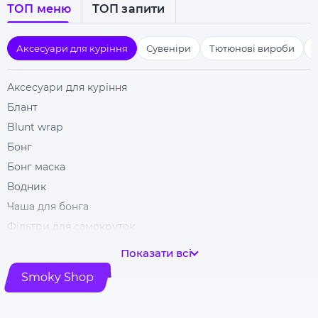
ТОП меню
ТОП запити
Аксесуари для куріння
Сувеніри
Тютюнові вироби
Аксесуари для куріння
Блант
Blunt wrap
Бонг
Бонг маска
Водник
Чаша для бонга
Фільтри для самокруток
Гільзи для цигарок
Показати всі
Гріндери
Smoky Shop
Ковпак для куріння
Машинка для самокрутки