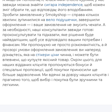
завжди можна знайти
сигара independence
, щоб кожен
зміг обрати те, що відповідає його вподобанням.
Зробити замовлення у Smokyshop — справа кількох
хвилин: зупинилися на
вело подушечки
, завершили
оформлення — і ваше замовлення не змусить чекати. А
за необхідності, наші консультанти завжди готові
проконсультувати та підказати, яке рішення буде
найвдалішим, щоб усе відповідало вашим потребам і
фінансам. Ми пропонуємо не просто різноманітність, а й
прозорі умови оформлення замовлення: ви наперед
дізнаєтесь, яка на
стікери ціни
чинна, і можете бути
впевнені, що купуєте якісний товар. Окрім цього, для
наших відданих клієнтів пропонуються бонуси й
спеціальні пропозиції, щоб покупки приносили ще
більше задоволення. Ми вдячні за довіру наших клієнтів і
прагнемо того, щоб вибір і покупка були зручними та
легкими.