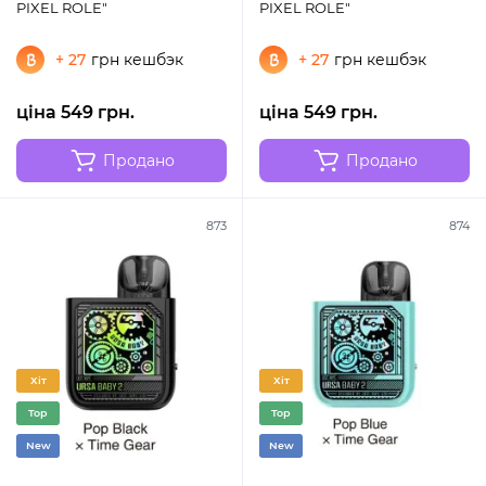
PIXEL ROLE"
PIXEL ROLE"
+ 27
грн кешбэк
+ 27
грн кешбэк
ціна 549 грн.
ціна 549 грн.
Продано
Продано
873
874
Хіт
Хіт
Top
Top
New
New