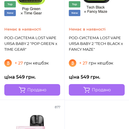
Top
Top
New
New
Немає в наявності
Немає в наявності
POD-СИСТЕМА LOST VAPE
POD-СИСТЕМА LOST VAPE
URSA BABY 2 "POP GREEN x
URSA BABY 2 "TECH BLACK x
TIME GEAR"
FANCY MAZE"
+ 27
грн кешбэк
+ 27
грн кешбэк
ціна 549 грн.
ціна 549 грн.
Продано
Продано
877