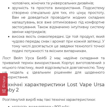
чоловічих, жіночих та універсальних дизайнів;
зручність та простота використання. Подсистему
створено спеціально для тих, хто цінує простоту.
Вам не доведеться проводити жодних складних
налаштувань, все вже оптимізовано під комфортне
застосування. Також відзначимо інтуїтивну систему
заміни картриджів;
висока якість смакопередачі. Це той продукт, який
чудово передає смак і аромат при кожній затяжці. У
тому числі досягається це завдяки технології точної
подачі потужності та якісним випарникам.
Лост Вейп Урса Бейбі 2 має надійне складання та
тривалий термін використання. Корпус виготовлений з
міцного пластику, який відрізняється довговічністю. Тому
ця модель є ідеальним рішенням для щоденного
використання.
Фільтр
Технічні характеристики Lost Vape Ursa
Baby 2
Розглянутий виріб має такі технічні характеристики:
місткість акумулятора – 900 мАг;