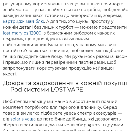
регулярному користуванні, а якщо ви тільки починаєте
знайомство — у нас знайдеться все потрібне, щоб девайс
завжди залишався готовим до використання, зокрема,
картридж май блю
. А для тих, хто шукає простоту у
кожній деталі без лишніх турбот — можемо представити
lost mary os 12000
із безмежним вибором смакових
поєднань, що відповідають очікуванням
найприскіпливіших. Більше того, у нашому магазині
постійно з’являються новинки, щоб кожен міг підібрати
те, що підходить саме йому. Ми рухаємось разом із часом
і працюємо лише з перевіреними партнерами, щоб
запропонувати користувачам продукцію найвищої
якості.
Довіра та задоволення в кожній покупці
— Pod системи LOST VAPE
Любителям кальяну ми маємо в асортименті повний
комплект потрібного для гарного відпочинку. Серед
товарів ви легко підберете увесь спектр аксесуарів —
від
solaris чаша
до потрібних дрібниць, які дозволяють
зберегти затишок вдома чи коли збираєтеся з друзями.
А якщо ви полюбляєте класичний спосіб куріння, у нас