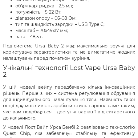
об'єм картриджа – 2,5 мл;
потужність – 5-22 Вт;
діапазон опору – 06-08 Ом;
тип та швидкість зарядки – USB Type C;
масштаб – 70х49х17 мм;
вага – 48,5 г.
Под-система Ursa Baby 2 має максимально зручні для
користувача характеристики та не вимагатиме жодних
налаштувань перед початком куріння.
Унікальні технології Lost Vape Ursa Baby
2
У цій моделі вейпу передбачено кілька інноваційних
рішень. Перше з них – система регулювання обдування
для індивідуального налаштування тяги. Наявність такої
опції дає можливість зробити стиль паріння саме таким,
яке вам подобається – доступні варіації від сигаретного
до кальянного.
У моделі Лост Вейп Урса Бейбі 2 реалізовано технологію
Quest Chip, яка забезпечує стабільну та ефективну