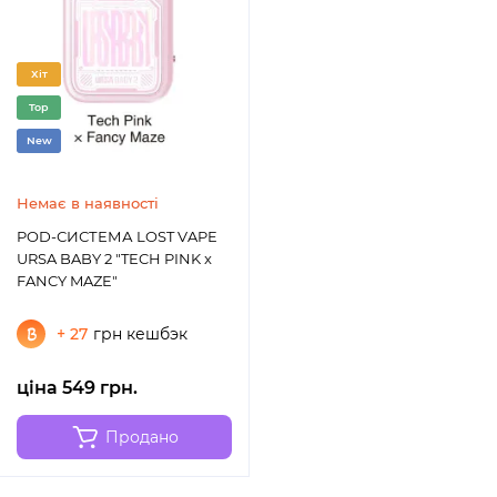
Хіт
Top
New
Немає в наявності
POD-СИСТЕМА LOST VAPE
URSA BABY 2 "TECH PINK x
FANCY MAZE"
+ 27
грн кешбэк
ціна 549 грн.
Продано